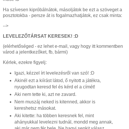
Ha szívesen kipróbálnátok, másoljátok be ezt a szöveget a
posztotokba - persze át is fogalmazhatjátok, ez csak minta:
-->
LEVELEZŐTÁRSAT KERESEK! :D
(elérhetőséged - ez lehet e-mail, vagy hogy itt kommentben
várod a jelentkezőket, fb, bármi)
Kérlek, ezekre figyelj:
Igazi, kézzel írt levelezésről van szó! :D
Akinél ezt a kiírást látod, ő nyitott a játékra,
nyugodtan keresd fel és kérd el a címét!
Aki nem tette ki, azt ne zavard.
Nem muszáj neked is kitenned, akkor is
kereshetsz másokat.
Aki kitette: ha többen keresnek fel, mint
ahányukkal levelezni tudnál, mondd meg annak,
aki már nem fér bele. Ne hagyj senkit válasz