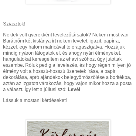
Sziasztok!
Nektek volt gyerekként levelezőtársatok? Nekem most van!
Barátnőm két kislánya írt nekem levelet, igazit, papírra,
kézzel, egy halom matricával teleragasztgatva. Hozzájuk
mindig nyáron látogatok el, és ahogy nyári élményeket,
hangulatokat keresgéltem az ehavi szóhoz, úgy jutottak
eszembe. Róluk pedig a levelezés, és hogy régen milyen jó
élmény volt a hosszú-hosszú üzenetek írása, a papír
dekorálása, apró ajándékok belegyömöszölése a borítékba,
aztán az izgatott várakozás, hogy vajon mikor hozza a posta
a választ. Így lett a júliusi szó:
Levél
Lássuk a mostani kérdéseket!