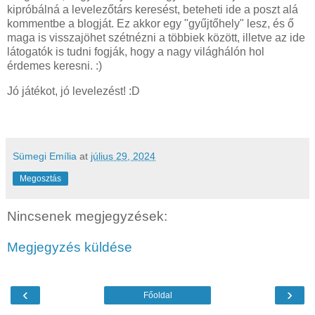
kipróbálná a levelezőtárs keresést, beteheti ide a poszt alá
kommentbe a blogját. Ez akkor egy "gyűjtőhely" lesz, és ő
maga is visszajöhet szétnézni a többiek között, illetve az ide
látogatók is tudni fogják, hogy a nagy világhálón hol
érdemes keresni. :)
Jó játékot, jó levelezést! :D
Sümegi Emília
at
július 29, 2024
Megosztás
Nincsenek megjegyzések:
Megjegyzés küldése
‹
›
Főoldal