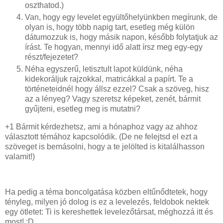
oszthatod.)
Van, hogy egy levelet együltőhelyünkben megírunk, de
olyan is, hogy több napig tart, esetleg még külön
dátumozzuk is, hogy másik napon, később folytatjuk az
írást. Te hogyan, mennyi idő alatt írsz meg egy-egy
részt/fejezetet?
Néha egyszerű, letisztult lapot küldünk, néha
kidekoráljuk rajzokkal, matricákkal a papírt. Te a
történeteidnél hogy állsz ezzel? Csak a szöveg, hisz
az a lényeg? Vagy szeretsz képeket, zenét, bármit
gyűjteni, esetleg meg is mutatni?
+1 Bármit kérdezhetsz, ami a hónaphoz vagy az ahhoz
választott témához kapcsolódik. (De ne felejtsd el ezt a
szöveget is bemásolni, hogy a te jelölted is kitalálhasson
valamit!)
Ha pedig a téma boncolgatása közben eltűnődtetek, hogy
tényleg, milyen jó dolog is ez a levelezés, feldobok nektek
egy ötletet: Ti is kereshettek levelezőtársat, méghozzá itt és
most! :D