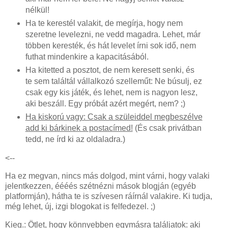
nélkül!
Ha te kerestél valakit, de megírja, hogy nem
szeretne levelezni, ne vedd magadra. Lehet, már
többen keresték, és hát levelet írni sok idő, nem
futhat mindenkire a kapacitásából.
Ha kitetted a posztot, de nem keresett senki, és
te sem találtál vállalkozó szelleműt: Ne búsulj, ez
csak egy kis játék, és lehet, nem is nagyon lesz,
aki beszáll. Egy próbát azért megért, nem? ;)
Ha kiskorú vagy: Csak a szüleiddel megbeszélve
add ki bárkinek a postacímed!
(És csak privátban
tedd, ne írd ki az oldaladra.)
<--
Ha ez megvan, nincs más dolgod, mint várni, hogy valaki
jelentkezzen, éééés szétnézni mások blogján (egyéb
platformján), hátha te is szívesen ráírnál valakire. Ki tudja,
még lehet, új, izgi blogokat is felfedezel. ;)
Kieg.: Ötlet, hogy könnyebben egymásra találjatok: aki