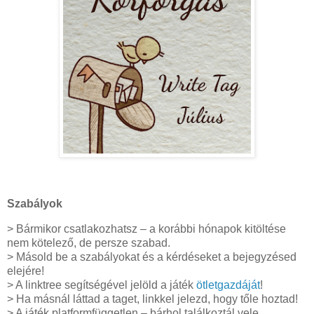
Szabályok
> Bármikor csatlakozhatsz – a korábbi hónapok kitöltése
nem kötelező, de persze szabad.
> Másold be a szabályokat és a kérdéseket a bejegyzésed
elejére!
> A linktree segítségével jelöld a játék
ötletgazdáját
!
> Ha másnál láttad a taget, linkkel jelezd, hogy tőle hoztad!
> A játék platformfüggetlen – bárhol találkoztál vele,