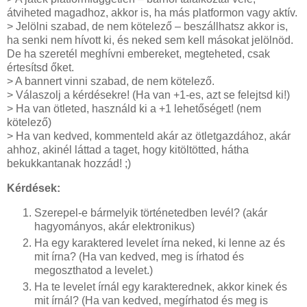
átviheted magadhoz, akkor is, ha más platformon vagy aktív.
> Jelölni szabad, de nem kötelező – beszállhatsz akkor is,
ha senki nem hívott ki, és neked sem kell másokat jelölnöd.
De ha szeretél meghívni embereket, megteheted, csak
értesítsd őket.
> A bannert vinni szabad, de nem kötelező.
> Válaszolj a kérdésekre! (Ha van +1-es, azt se felejtsd ki!)
> Ha van ötleted, használd ki a +1 lehetőséget! (nem
kötelező)
> Ha van kedved, kommenteld akár az ötletgazdához, akár
ahhoz, akinél láttad a taget, hogy kitöltötted, hátha
bekukkantanak hozzád! ;)
Kérdések:
Szerepel-e bármelyik történetedben levél? (akár
hagyományos, akár elektronikus)
Ha egy karaktered levelet írna neked, ki lenne az és
mit írna? (Ha van kedved, meg is írhatod és
megoszthatod a levelet.)
Ha te levelet írnál egy karakterednek, akkor kinek és
mit írnál? (Ha van kedved, megírhatod és meg is