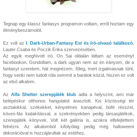
Tegnap egy klassz fantasys programon voltam, erről hoztam egy
élménybeszámolót.
Ez volt az
I. Dark-Urban-Fantasy Est és író-olvasó találkozó
,
Lauter Csaba és Poczik Erika szervezésében.
Az egyik meghívott író, On Sai oldalán láttam az eseményt
facebookon. Gondoltam, a dark ugyan nem az én irányom, de a
fantasyt szeretem, hát megnézem, főleg, mert izgalmasnak tűnt,
hogy senki nem tudott róla semmit a barátok közül, hiszen ez volt
az első alkalom.
Az
Alfa Shelter szerepjáték klub
adta a helyszínt, ami már
belépéskor otthonos hangulatot árasztott. Kis közösségi tér
asztalokkal, székekkel, kényelmes kanapéval, büfé résszel,
köves-fás kialakítással, a szekrényekben pedig társasjátékok,
szerepjáték könyvek. Volt két galéria is, azokra elfelejtettem
felnézni. Az alkalomból kifolyólag pedig még halloweeni
dekorációval is hozzájárultak az estéhez.