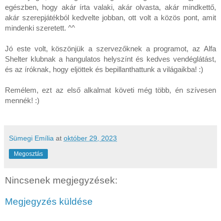
egészben, hogy akár írta valaki, akár olvasta, akár mindkettő,
akár szerepjátékból kedvelte jobban, ott volt a közös pont, amit
mindenki szeretett. ^^
Jó este volt, köszönjük a szervezőknek a programot, az Alfa
Shelter klubnak a hangulatos helyszínt és kedves vendéglátást,
és az íróknak, hogy eljöttek és bepillanthattunk a világaikba! :)
Remélem, ezt az első alkalmat követi még több, én szívesen
mennék! :)
Sümegi Emília
at
október 29, 2023
Megosztás
Nincsenek megjegyzések:
Megjegyzés küldése