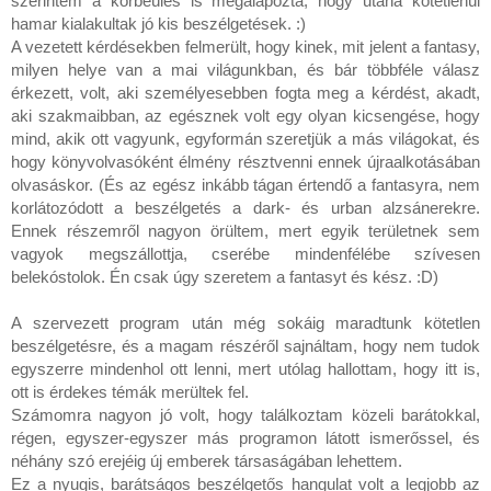
szerintem a körbeülés is megalapozta, hogy utána kötetlenül
hamar kialakultak jó kis beszélgetések. :)
A vezetett kérdésekben felmerült, hogy kinek, mit jelent a fantasy,
milyen helye van a mai világunkban, és bár többféle válasz
érkezett, volt, aki személyesebben fogta meg a kérdést, akadt,
aki szakmaibban, az egésznek volt egy olyan kicsengése, hogy
mind, akik ott vagyunk, egyformán szeretjük a más világokat, és
hogy könyvolvasóként élmény résztvenni ennek újraalkotásában
olvasáskor. (És az egész inkább tágan értendő a fantasyra, nem
korlátozódott a beszélgetés a dark- és urban alzsánerekre.
Ennek részemről nagyon örültem, mert egyik területnek sem
vagyok megszállottja, cserébe mindenfélébe szívesen
belekóstolok. Én csak úgy szeretem a fantasyt és kész. :D)
A szervezett program után még sokáig maradtunk kötetlen
beszélgetésre, és a magam részéről sajnáltam, hogy nem tudok
egyszerre mindenhol ott lenni, mert utólag hallottam, hogy itt is,
ott is érdekes témák merültek fel.
Számomra nagyon jó volt, hogy találkoztam közeli barátokkal,
régen, egyszer-egyszer más programon látott ismerőssel, és
néhány szó erejéig új emberek társaságában lehettem.
Ez a nyugis, barátságos beszélgetős hangulat volt a legjobb az