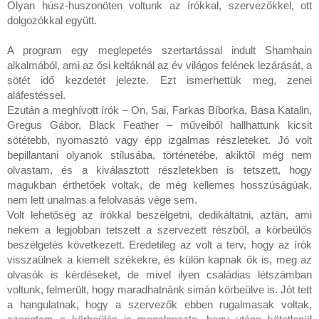
Olyan húsz-huszonöten voltunk az írókkal, szervezőkkel, ott
dolgozókkal együtt.
A program egy meglepetés szertartással indult Shamhain
alkalmából, ami az ősi keltáknál az év világos felének lezárását, a
sötét idő kezdetét jelezte. Ezt ismerhettük meg, zenei
aláfestéssel.
Ezután a meghívott írók – On, Sai, Farkas Bíborka, Basa Katalin,
Gregus Gábor, Black Feather – műveiből hallhattunk kicsit
sötétebb, nyomasztó vagy épp izgalmas részleteket. Jó volt
bepillantani olyanok stílusába, történetébe, akiktől még nem
olvastam, és a kiválasztott részletekben is tetszett, hogy
magukban érthetőek voltak, de még kellemes hosszúságúak,
nem lett unalmas a felolvasás vége sem.
Volt lehetőség az írókkal beszélgetni, dedikáltatni, aztán, ami
nekem a legjobban tetszett a szervezett részből, a körbeülős
beszélgetés következett. Eredetileg az volt a terv, hogy az írók
visszaülnek a kiemelt székekre, és külön kapnak ők is, meg az
olvasók is kérdéseket, de mivel ilyen családias létszámban
voltunk, felmerült, hogy maradhatnánk simán körbeülve is. Jót tett
a hangulatnak, hogy a szervezők ebben rugalmasak voltak,