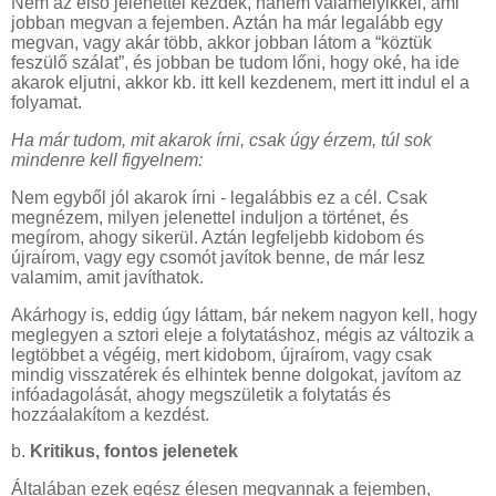
Nem az első jelenettel kezdek, hanem valamelyikkel, ami
jobban megvan a fejemben. Aztán ha már legalább egy
megvan, vagy akár több, akkor jobban látom a “köztük
feszülő szálat”, és jobban be tudom lőni, hogy oké, ha ide
akarok eljutni, akkor kb. itt kell kezdenem, mert itt indul el a
folyamat.
Ha már tudom, mit akarok írni, csak úgy érzem, túl sok
mindenre kell figyelnem:
Nem egyből jól akarok írni - legalábbis ez a cél. Csak
megnézem, milyen jelenettel induljon a történet, és
megírom, ahogy sikerül. Aztán legfeljebb kidobom és
újraírom, vagy egy csomót javítok benne, de már lesz
valamim, amit javíthatok.
Akárhogy is, eddig úgy láttam, bár nekem nagyon kell, hogy
meglegyen a sztori eleje a folytatáshoz, mégis az változik a
legtöbbet a végéig, mert kidobom, újraírom, vagy csak
mindig visszatérek és elhintek benne dolgokat, javítom az
infóadagolását, ahogy megszületik a folytatás és
hozzáalakítom a kezdést.
b.
Kritikus, fontos jelenetek
Általában ezek egész élesen megvannak a fejemben,