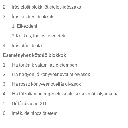
2.
Írás előtti blokk, ötletelés időszaka
3.
Írás közbeni blokkok
1.
Elkezdeni
2.Kritikus, fontos jelenetek
4.
Írás utáni blokk
Eseményhez kötődő blokkok
1.
Ha történik valami az életemben
2.
Ha nagyon jó könyvet/novellát olvasok
3.
Ha rossz könyvet/novellát olvasok
4.
Ha túlzottan beengedek valakit az alkotói folyamatba
5.
Bétázás után XD
6.
Írnék, de nincs ötletem