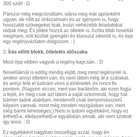
300 szót! : D
Párszor még megcsináltam, utána meg már apránként
ugyan, de nőtt az önbizalmam és az igényem is, hogy
hosszabb szövegeket írjak, kvázi nehezebb feladatokat
oldjak meg. És jöttek hozzá az ötletek is. Azóta több novellát
megírtam, volt köztük gyengén és klasszul sikerült is, és épp
egy regényvázlaton dolgozom. : )
2.
Írás előtti blokk, ötletelés időszaka
Most épp ebben vagyok a regény kapcsán. : D
Novelláknál is eddig mindig eljött, meg most regénynél is,
amikor annyi ötletem van, és nem látom még át a szálakat,
és annyi felé el tudnám vinni a történetet, és nincs fix
pontom. (Nagyon vicces, mert van barátnőm, aki ezen fogja
a fejét, én meg csak azt látom a saját sztorimnál, hogy hát
bármin tudok alakítani, mindenről csak benyomásszerű
képeim vannak, most még minden mozgásban van, mert
még bármi lehetséges.) Nem is tudom egyébként, hogy ez
érthető-e, elképzelhető-e egyáltalán annak, aki nem szokott
így lenni. : D
Ez egyébként nagyban összefügg azzal, hogy én