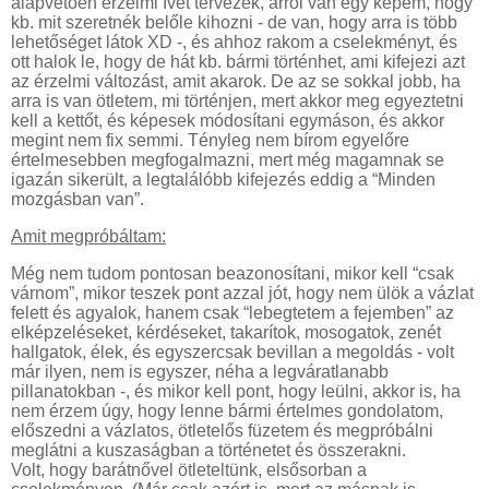
alapvetően érzelmi ívet tervezek, arról van egy képem, hogy
kb. mit szeretnék belőle kihozni - de van, hogy arra is több
lehetőséget látok XD -, és ahhoz rakom a cselekményt, és
ott halok le, hogy de hát kb. bármi történhet, ami kifejezi azt
az érzelmi változást, amit akarok. De az se sokkal jobb, ha
arra is van ötletem, mi történjen, mert akkor meg egyeztetni
kell a kettőt, és képesek módosítani egymáson, és akkor
megint nem fix semmi. Tényleg nem bírom egyelőre
értelmesebben megfogalmazni, mert még magamnak se
igazán sikerült, a legtalálóbb kifejezés eddig a “Minden
mozgásban van”.
Amit megpróbáltam:
Még nem tudom pontosan beazonosítani, mikor kell “csak
várnom”, mikor teszek pont azzal jót, hogy nem ülök a vázlat
felett és agyalok, hanem csak “lebegtetem a fejemben” az
elképzeléseket, kérdéseket, takarítok, mosogatok, zenét
hallgatok, élek, és egyszercsak bevillan a megoldás - volt
már ilyen, nem is egyszer, néha a legváratlanabb
pillanatokban -, és mikor kell pont, hogy leülni, akkor is, ha
nem érzem úgy, hogy lenne bármi értelmes gondolatom,
előszedni a vázlatos, ötletelős füzetem és megpróbálni
meglátni a kuszaságban a történetet és összerakni.
Volt, hogy barátnővel ötleteltünk, elsősorban a