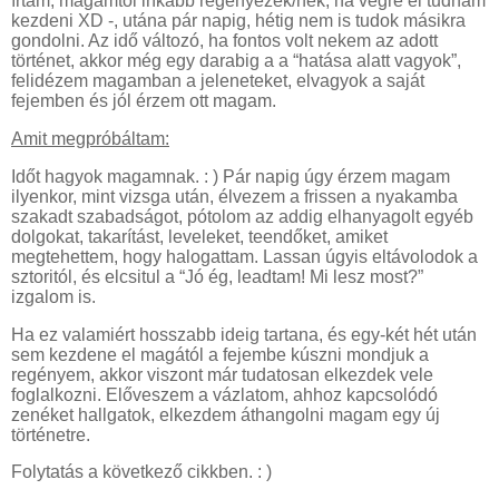
írtam, magamtól inkább regényezek/nék, ha végre el tudnám
kezdeni XD -, utána pár napig, hétig nem is tudok másikra
gondolni. Az idő változó, ha fontos volt nekem az adott
történet, akkor még egy darabig a a “hatása alatt vagyok”,
felidézem magamban a jeleneteket, elvagyok a saját
fejemben és jól érzem ott magam.
Amit megpróbáltam:
Időt hagyok magamnak. : ) Pár napig úgy érzem magam
ilyenkor, mint vizsga után, élvezem a frissen a nyakamba
szakadt szabadságot, pótolom az addig elhanyagolt egyéb
dolgokat, takarítást, leveleket, teendőket, amiket
megtehettem, hogy halogattam. Lassan úgyis eltávolodok a
sztoritól, és elcsitul a “Jó ég, leadtam! Mi lesz most?”
izgalom is.
Ha ez valamiért hosszabb ideig tartana, és egy-két hét után
sem kezdene el magától a fejembe kúszni mondjuk a
regényem, akkor viszont már tudatosan elkezdek vele
foglalkozni. Előveszem a vázlatom, ahhoz kapcsolódó
zenéket hallgatok, elkezdem áthangolni magam egy új
történetre.
Folytatás a következő cikkben. : )