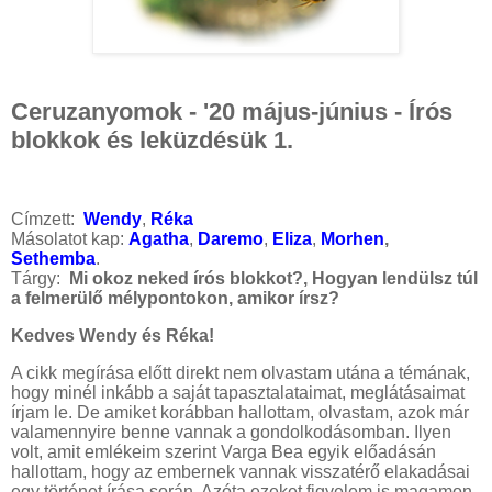
Ceruzanyomok - '20 május-június - Írós
blokkok és leküzdésük 1.
Címzett:
Wendy
,
Réka
Másolatot kap:
Agatha
,
Daremo
,
Eliza
,
Morhen
,
Sethemba
.
Tárgy:
Mi okoz neked írós blokkot?, Hogyan lendülsz túl
a felmerülő mélypontokon, amikor írsz?
Kedves Wendy és Réka!
A cikk megírása előtt direkt nem olvastam utána a témának,
hogy minél inkább a saját tapasztalataimat, meglátásaimat
írjam le. De amiket korábban hallottam, olvastam, azok már
valamennyire benne vannak a gondolkodásomban. Ilyen
volt, amit emlékeim szerint Varga Bea egyik előadásán
hallottam, hogy az embernek vannak visszatérő elakadásai
egy történet írása során. Azóta ezeket figyelem is magamon,