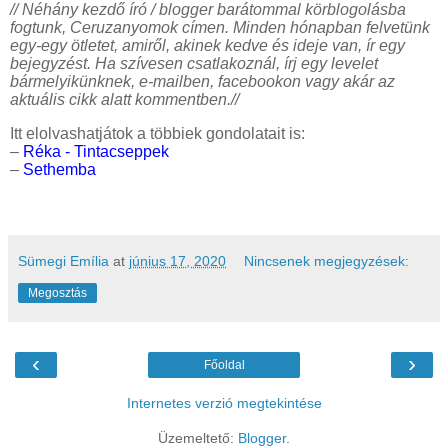
// Néhány kezdő író / blogger barátommal körblogolásba
fogtunk, Ceruzanyomok címen. Minden hónapban felvetünk
egy-egy ötletet, amiről, akinek kedve és ideje van, ír egy
bejegyzést. Ha szívesen csatlakoznál, írj egy levelet
bármelyikünknek, e-mailben, facebookon vagy akár az
aktuális cikk alatt kommentben.//
Itt elolvashatjátok a többiek gondolatait is:
–
Réka - Tintacseppek
–
Sethemba
Sümegi Emília
at
június 17, 2020
Nincsenek megjegyzések:
Megosztás
‹
›
Főoldal
Internetes verzió megtekintése
Üzemeltető:
Blogger
.