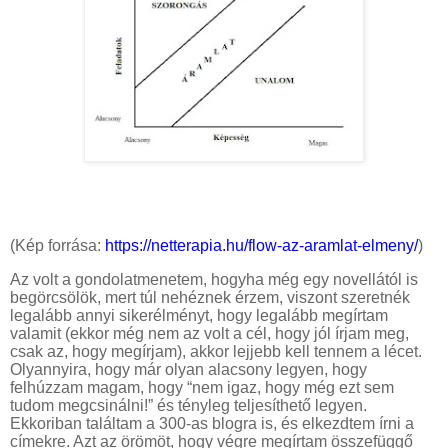
(Kép forrása:
https://netterapia.hu/flow-az-aramlat-elmeny/
)
Az volt a gondolatmenetem, hogyha még egy novellától is
begörcsölök, mert túl nehéznek érzem, viszont szeretnék
legalább annyi sikerélményt, hogy legalább megírtam
valamit (ekkor még nem az volt a cél, hogy jól írjam meg,
csak az, hogy megírjam), akkor lejjebb kell tennem a lécet.
Olyannyira, hogy már olyan alacsony legyen, hogy
felhúzzam magam, hogy “nem igaz, hogy még ezt sem
tudom megcsinálni!” és tényleg teljesíthető legyen.
Ekkoriban találtam a 300-as blogra is, és elkezdtem írni a
címekre. Azt az örömöt, hogy végre megírtam összefüggő