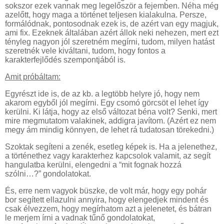
sokszor ezek vannak meg legelőször a fejemben. Néha még
azelőtt, hogy maga a történet teljesen kialakulna. Persze,
formálódnak, pontosodnak ezek is, de azért van egy magjuk,
ami fix. Ezeknek általában azért állok neki nehezen, mert ezt
tényleg nagyon jól szeretném megírni, tudom, milyen hatást
szeretnék vele kiváltani, tudom, hogy fontos a
karakterfejlődés szempontjából is.
Amit próbáltam:
Egyrészt ide is, de az kb. a legtöbb helyre jó, hogy nem
akarom egyből jól megírni. Egy csomó görcsöt el lehet így
kerülni. Ki látja, hogy az első változat béna volt? Senki, mert
mire megmutatom valakinek, addigra javítom. (Azért ez nem
megy ám mindig könnyen, de lehet rá tudatosan törekedni.)
Szoktak segíteni a zenék, esetleg képek is. Ha a jelenethez,
a történethez vagy karakterhez kapcsolok valamit, az segít
hangulatba kerülni, elengedni a “mit fognak hozzá
szólni…?” gondolatokat.
És, erre nem vagyok büszke, de volt már, hogy egy pohár
bor segített ellazulni annyira, hogy elengedjek mindent és
csak élvezzem, hogy megírhatom azt a jelenetet, és bátran
le merjem írni a vadnak tűnő gondolatokat,