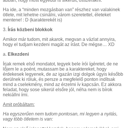
abban, hogy most egyedül is sikerült, összerakni.
Ha ide, a “minden mozgásban van” részhez van valakinek
ötlete, mit lehetne csinálni, várom szeretettel, életeket
mentene! : D (karakterekét is)
3.
Írás közbeni blokkok
Amikor már tudom, mit akarok, megvan a vázlat annyira,
hogy el tudjam kezdeni magát az írást. De mégse… XD
a.
Elkezdeni
Írjak remek első mondatot, tegyek bele írói ígéretet, de ne
lőjem le a poént, mutassam be a karaktereket, hogy
érdekesek legyenek, de az igazán izgi dolgok úgyis később
derülnek ki róluk, és persze a megfelelő ponton indítsak
mind a cselekmény, mind az érzelmi ív kapcsán. Ez akkora
feladat, hogy sose sikerül elsőre jól, néha nem is bírok
nekiállni írni.
Amit próbáltam:
Ha egyszerűen nem tudom pontosan, mi legyen a nyitás,
vagy több ötletem is van: