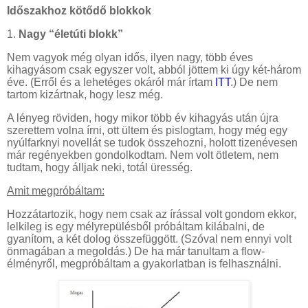
Időszakhoz kötődő blokkok
1.
Nagy “életúti blokk”
Nem vagyok még olyan idős, ilyen nagy, több éves
kihagyásom csak egyszer volt, abból jöttem ki úgy két-három
éve. (Erről és a lehetéges okáról már írtam
ITT
.) De nem
tartom kizártnak, hogy lesz még.
A lényeg röviden, hogy mikor több év kihagyás után újra
szerettem volna írni, ott ültem és pislogtam, hogy még egy
nyúlfarknyi novellát se tudok összehozni, holott tizenévesen
már regényekben gondolkodtam. Nem volt ötletem, nem
tudtam, hogy álljak neki, totál üresség.
Amit megpróbáltam:
Hozzátartozik, hogy nem csak az írással volt gondom ekkor,
lelkileg is egy mélyrepülésből próbáltam kilábalni, de
gyanítom, a két dolog összefüggött. (Szóval nem ennyi volt
önmagában a megoldás.) De ha már tanultam a flow-
élményről, megpróbáltam a gyakorlatban is felhasználni.