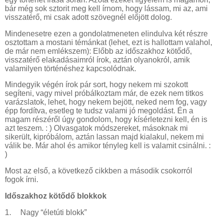
bár még sok sztorit meg kell írnom, hogy lássam, mi az, ami
visszatérő, mi csak adott szövegnél előjött dolog.
Mindenesetre ezen a gondolatmeneten elindulva két részre
osztottam a mostani témánkat (lehet, ezt is hallottam valahol,
de már nem emlékszem): Előbb az időszakhoz kötődő,
visszatérő elakadásaimról írok, aztán olyanokról, amik
valamilyen történéshez kapcsolódnak.
Mindegyik végén írok pár sort, hogy nekem mi szokott
segíteni, vagy mivel próbálkoztam már, de ezek nem titkos
varázslatok, lehet, hogy nekem bejött, neked nem fog, vagy
épp fordítva, esetleg te tudsz valami jó megoldást. Én a
magam részéről úgy gondolom, hogy kísérletezni kell, én is
azt teszem. : ) Olvasgatok módszereket, másoknak mi
sikerült, kipróbálom, aztán lassan majd kialakul, nekem mi
válik be. Már ahol és amikor tényleg kell is valamit csinálni. :
)
Most az első, a következő cikkben a második csokorról
fogok írni.
Időszakhoz kötődő blokkok
1.
Nagy “életúti blokk”