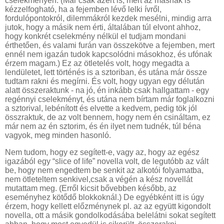
cselekményen. (Már csak azért is, mert az másnak is
kézzelfogható, ha a fejemben lévő lelki ívről,
fordulópontokról, dilemmákról kezdek mesélni, mindig arra
jutok, hogy a másik nem érti, általában túl elvont ahhoz,
hogy konkrét cselekmény nélkül el tudjam mondani
érthetően, és valami furán van összekötve a fejemben, mert
ennél nem igazán tudok kapcsolódni másokhoz, és ufónak
érzem magam.) Ez az ötletelés volt, hogy megadta a
lendületet, lett történés is a sztoriban, és utána már össze
tudtam rakni és megírni. És volt, hogy ugyan egy délután
alatt összeraktunk - na jó, én inkább csak hallgattam - egy
regénnyi cselekményt, és utána nem bírtam már foglalkozni
a sztorival, lebénított és elvette a kedvem, pedig tök jól
összraktuk, de az volt bennem, hogy nem én csináltam, ez
már nem az én sztorim, és én ilyet nem tudnék, túl béna
vagyok, meg minden hasonló.
Nem tudom, hogy ez segített-e, vagy az, hogy az egész
igazából egy “slice of life” novella volt, de legutóbb az vált
be, hogy nem engedtem be senkit az alkotói folyamatba,
nem ötleteltem senkivel,csak a végén a kész novellát
mutattam meg. (Erről kicsit bővebben később, az
eseményhez kötődő blokkoknál.) De egyébként itt is úgy
érzem, hogy kellett előzménynek pl. az az együtt kigondolt
novella, ott a másik gondolkodásába belelátni sokat segített