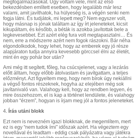
megfogalmazásokat. Úgy voltam vele, mint az első
bekezdésben említett esetben, hogy legalább már lesz
valami, amit javíthatok, ha hülyeség is, a végén senki nem
fogja látni. És tudjátok, mi lepett meg? Nem egyszer volt,
hogy másnap is jónak találtam az így írt jeleneteket, kicsit
kikupáltam, és később, a béták is azokba javítottak bele a
legkevesebbet. Ezt azért elég fura volt megtapasztalni… És
nem, erre a módszerre azért nem fogok rászokni. Bár néha
elgondolkodok, hogy lehet, hogy az emberek egy jó része
alapjáraton tudja annyira kevesebb görccsel élni az életét,
mint én egy pohár bor után?
Ami még itt segített, főleg, ha csúcsjelenet, vagy a lezárás
előtt álltam, hogy előbb átolvastam és javítgattam, a teljes
előzményt. Azt figyeltem meg, hogy nem bírok úgy nekiállni
a végső fontos részeknek, hogyha az elejében még sok
javítanivaló van. Valahogy kell, hogy az rendben legyen, és
mire összehozom, el is kap a történet lendülete, és valahogy
jobban “érzem”, hogyan is írjam meg jól a fontos jeleneteket.
4.
Írás utáni blokk
Ezt nem is nevezném igazi blokknak, de megemlítem, mert
ez is egy “nem tudok írni” időszak azért. Ha végeztem egy
novellával és leadtam - eddig csak pályázatra vagy játékra