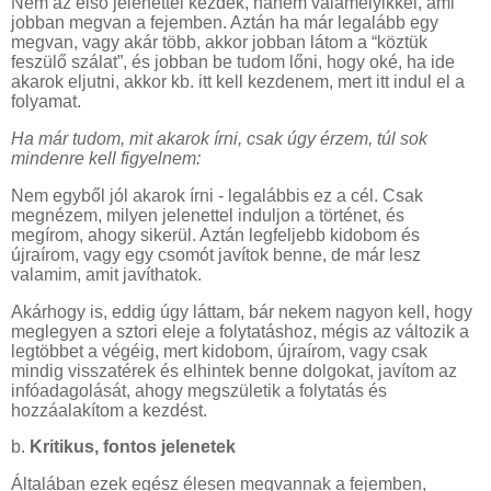
Nem az első jelenettel kezdek, hanem valamelyikkel, ami
jobban megvan a fejemben. Aztán ha már legalább egy
megvan, vagy akár több, akkor jobban látom a “köztük
feszülő szálat”, és jobban be tudom lőni, hogy oké, ha ide
akarok eljutni, akkor kb. itt kell kezdenem, mert itt indul el a
folyamat.
Ha már tudom, mit akarok írni, csak úgy érzem, túl sok
mindenre kell figyelnem:
Nem egyből jól akarok írni - legalábbis ez a cél. Csak
megnézem, milyen jelenettel induljon a történet, és
megírom, ahogy sikerül. Aztán legfeljebb kidobom és
újraírom, vagy egy csomót javítok benne, de már lesz
valamim, amit javíthatok.
Akárhogy is, eddig úgy láttam, bár nekem nagyon kell, hogy
meglegyen a sztori eleje a folytatáshoz, mégis az változik a
legtöbbet a végéig, mert kidobom, újraírom, vagy csak
mindig visszatérek és elhintek benne dolgokat, javítom az
infóadagolását, ahogy megszületik a folytatás és
hozzáalakítom a kezdést.
b.
Kritikus, fontos jelenetek
Általában ezek egész élesen megvannak a fejemben,