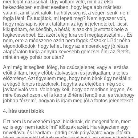
megfogalmazásokat. Úgy voltam vele, mint az első
bekezdésben említett esetben, hogy legalább már lesz
valami, amit javíthatok, ha hülyeség is, a végén senki nem
fogja látni. És tudjátok, mi lepett meg? Nem egyszer volt,
hogy másnap is jónak találtam az így írt jeleneteket, kicsit
kikupáltam, és később, a béták is azokba javítottak bele a
legkevesebbet. Ezt azért elég fura volt megtapasztalni… És
nem, erre a módszerre azért nem fogok rászokni. Bár néha
elgondolkodok, hogy lehet, hogy az emberek egy jó része
alapjáraton tudja annyira kevesebb görccsel élni az életét,
mint én egy pohár bor után?
Ami még itt segített, főleg, ha csúcsjelenet, vagy a lezárás
előtt álltam, hogy előbb átolvastam és javítgattam, a teljes
előzményt. Azt figyeltem meg, hogy nem bírok úgy nekiállni
a végső fontos részeknek, hogyha az elejében még sok
javítanivaló van. Valahogy kell, hogy az rendben legyen, és
mire összehozom, el is kap a történet lendülete, és valahogy
jobban “érzem”, hogyan is írjam meg jól a fontos jeleneteket.
4.
Írás utáni blokk
Ezt nem is nevezném igazi blokknak, de megemlítem, mert
ez is egy “nem tudok írni” időszak azért. Ha végeztem egy
novellával és leadtam - eddig csak pályázatra vagy játékra