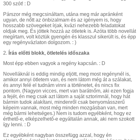
300 szót! : D
Párszor még megcsináltam, utána meg már apránként
ugyan, de nőtt az önbizalmam és az igényem is, hogy
hosszabb szövegeket írjak, kvázi nehezebb feladatokat
oldjak meg. És jöttek hozzá az ötletek is. Azóta több novellát
megírtam, volt köztük gyengén és klasszul sikerült is, és épp
egy regényvázlaton dolgozom. : )
2.
Írás előtti blokk, ötletelés időszaka
Most épp ebben vagyok a regény kapcsán. : D
Novelláknál is eddig mindig eljött, meg most regénynél is,
amikor annyi ötletem van, és nem látom még át a szálakat,
és annyi felé el tudnám vinni a történetet, és nincs fix
pontom. (Nagyon vicces, mert van barátnőm, aki ezen fogja
a fejét, én meg csak azt látom a saját sztorimnál, hogy hát
bármin tudok alakítani, mindenről csak benyomásszerű
képeim vannak, most még minden mozgásban van, mert
még bármi lehetséges.) Nem is tudom egyébként, hogy ez
érthető-e, elképzelhető-e egyáltalán annak, aki nem szokott
így lenni. : D
Ez egyébként nagyban összefügg azzal, hogy én