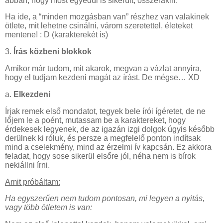
abban, hogy most egyedül is sikerült, összerakni.
Ha ide, a “minden mozgásban van” részhez van valakinek
ötlete, mit lehetne csinálni, várom szeretettel, életeket
mentene! : D (karakterekét is)
3.
Írás közbeni blokkok
Amikor már tudom, mit akarok, megvan a vázlat annyira,
hogy el tudjam kezdeni magát az írást. De mégse… XD
a.
Elkezdeni
Írjak remek első mondatot, tegyek bele írói ígéretet, de ne
lőjem le a poént, mutassam be a karaktereket, hogy
érdekesek legyenek, de az igazán izgi dolgok úgyis később
derülnek ki róluk, és persze a megfelelő ponton indítsak
mind a cselekmény, mind az érzelmi ív kapcsán. Ez akkora
feladat, hogy sose sikerül elsőre jól, néha nem is bírok
nekiállni írni.
Amit próbáltam:
Ha egyszerűen nem tudom pontosan, mi legyen a nyitás,
vagy több ötletem is van: