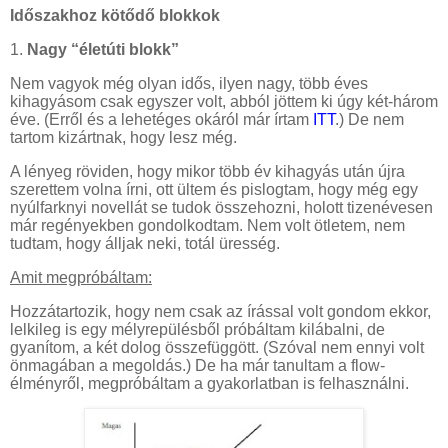
Időszakhoz kötődő blokkok
1.
Nagy “életúti blokk”
Nem vagyok még olyan idős, ilyen nagy, több éves
kihagyásom csak egyszer volt, abból jöttem ki úgy két-három
éve. (Erről és a lehetéges okáról már írtam
ITT
.) De nem
tartom kizártnak, hogy lesz még.
A lényeg röviden, hogy mikor több év kihagyás után újra
szerettem volna írni, ott ültem és pislogtam, hogy még egy
nyúlfarknyi novellát se tudok összehozni, holott tizenévesen
már regényekben gondolkodtam. Nem volt ötletem, nem
tudtam, hogy álljak neki, totál üresség.
Amit megpróbáltam:
Hozzátartozik, hogy nem csak az írással volt gondom ekkor,
lelkileg is egy mélyrepülésből próbáltam kilábalni, de
gyanítom, a két dolog összefüggött. (Szóval nem ennyi volt
önmagában a megoldás.) De ha már tanultam a flow-
élményről, megpróbáltam a gyakorlatban is felhasználni.