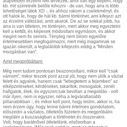
alapvetően érzelmi ívet tervezek, arról van egy képem, hogy
kb. mit szeretnék belőle kihozni - de van, hogy arra is több
lehetőséget látok XD -, és ahhoz rakom a cselekményt, és
ott halok le, hogy de hát kb. bármi történhet, ami kifejezi azt
az érzelmi változást, amit akarok. De az se sokkal jobb, ha
arra is van ötletem, mi történjen, mert akkor meg egyeztetni
kell a kettőt, és képesek módosítani egymáson, és akkor
megint nem fix semmi. Tényleg nem bírom egyelőre
értelmesebben megfogalmazni, mert még magamnak se
igazán sikerült, a legtalálóbb kifejezés eddig a “Minden
mozgásban van”.
Amit megpróbáltam:
Még nem tudom pontosan beazonosítani, mikor kell “csak
várnom”, mikor teszek pont azzal jót, hogy nem ülök a vázlat
felett és agyalok, hanem csak “lebegtetem a fejemben” az
elképzeléseket, kérdéseket, takarítok, mosogatok, zenét
hallgatok, élek, és egyszercsak bevillan a megoldás - volt
már ilyen, nem is egyszer, néha a legváratlanabb
pillanatokban -, és mikor kell pont, hogy leülni, akkor is, ha
nem érzem úgy, hogy lenne bármi értelmes gondolatom,
előszedni a vázlatos, ötletelős füzetem és megpróbálni
meglátni a kuszaságban a történetet és összerakni.
Volt, hogy barátnővel ötleteltünk, elsősorban a