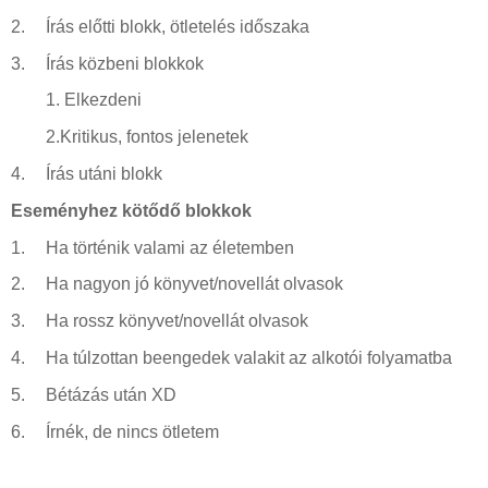
2.
Írás előtti blokk, ötletelés időszaka
3.
Írás közbeni blokkok
1.
Elkezdeni
2.Kritikus, fontos jelenetek
4.
Írás utáni blokk
Eseményhez kötődő blokkok
1.
Ha történik valami az életemben
2.
Ha nagyon jó könyvet/novellát olvasok
3.
Ha rossz könyvet/novellát olvasok
4.
Ha túlzottan beengedek valakit az alkotói folyamatba
5.
Bétázás után XD
6.
Írnék, de nincs ötletem