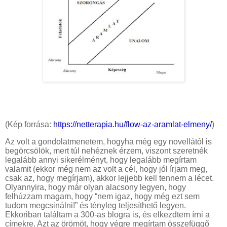
(Kép forrása:
https://netterapia.hu/flow-az-aramlat-elmeny/
)
Az volt a gondolatmenetem, hogyha még egy novellától is
begörcsölök, mert túl nehéznek érzem, viszont szeretnék
legalább annyi sikerélményt, hogy legalább megírtam
valamit (ekkor még nem az volt a cél, hogy jól írjam meg,
csak az, hogy megírjam), akkor lejjebb kell tennem a lécet.
Olyannyira, hogy már olyan alacsony legyen, hogy
felhúzzam magam, hogy “nem igaz, hogy még ezt sem
tudom megcsinálni!” és tényleg teljesíthető legyen.
Ekkoriban találtam a 300-as blogra is, és elkezdtem írni a
címekre. Azt az örömöt, hogy végre megírtam összefüggő