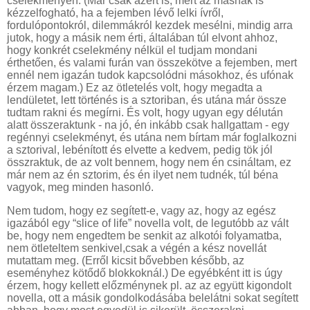
cselekményen. (Már csak azért is, mert az másnak is
kézzelfogható, ha a fejemben lévő lelki ívről,
fordulópontokról, dilemmákról kezdek mesélni, mindig arra
jutok, hogy a másik nem érti, általában túl elvont ahhoz,
hogy konkrét cselekmény nélkül el tudjam mondani
érthetően, és valami furán van összekötve a fejemben, mert
ennél nem igazán tudok kapcsolódni másokhoz, és ufónak
érzem magam.) Ez az ötletelés volt, hogy megadta a
lendületet, lett történés is a sztoriban, és utána már össze
tudtam rakni és megírni. És volt, hogy ugyan egy délután
alatt összeraktunk - na jó, én inkább csak hallgattam - egy
regénnyi cselekményt, és utána nem bírtam már foglalkozni
a sztorival, lebénított és elvette a kedvem, pedig tök jól
összraktuk, de az volt bennem, hogy nem én csináltam, ez
már nem az én sztorim, és én ilyet nem tudnék, túl béna
vagyok, meg minden hasonló.
Nem tudom, hogy ez segített-e, vagy az, hogy az egész
igazából egy “slice of life” novella volt, de legutóbb az vált
be, hogy nem engedtem be senkit az alkotói folyamatba,
nem ötleteltem senkivel,csak a végén a kész novellát
mutattam meg. (Erről kicsit bővebben később, az
eseményhez kötődő blokkoknál.) De egyébként itt is úgy
érzem, hogy kellett előzménynek pl. az az együtt kigondolt
novella, ott a másik gondolkodásába belelátni sokat segített