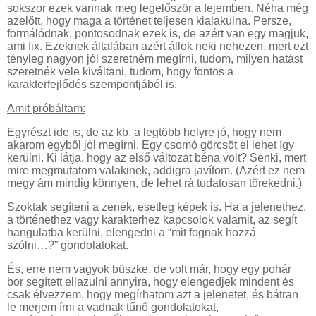
sokszor ezek vannak meg legelőször a fejemben. Néha még
azelőtt, hogy maga a történet teljesen kialakulna. Persze,
formálódnak, pontosodnak ezek is, de azért van egy magjuk,
ami fix. Ezeknek általában azért állok neki nehezen, mert ezt
tényleg nagyon jól szeretném megírni, tudom, milyen hatást
szeretnék vele kiváltani, tudom, hogy fontos a
karakterfejlődés szempontjából is.
Amit próbáltam:
Egyrészt ide is, de az kb. a legtöbb helyre jó, hogy nem
akarom egyből jól megírni. Egy csomó görcsöt el lehet így
kerülni. Ki látja, hogy az első változat béna volt? Senki, mert
mire megmutatom valakinek, addigra javítom. (Azért ez nem
megy ám mindig könnyen, de lehet rá tudatosan törekedni.)
Szoktak segíteni a zenék, esetleg képek is. Ha a jelenethez,
a történethez vagy karakterhez kapcsolok valamit, az segít
hangulatba kerülni, elengedni a “mit fognak hozzá
szólni…?” gondolatokat.
És, erre nem vagyok büszke, de volt már, hogy egy pohár
bor segített ellazulni annyira, hogy elengedjek mindent és
csak élvezzem, hogy megírhatom azt a jelenetet, és bátran
le merjem írni a vadnak tűnő gondolatokat,