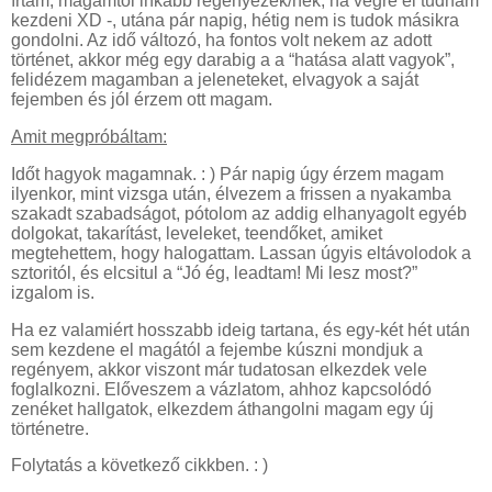
írtam, magamtól inkább regényezek/nék, ha végre el tudnám
kezdeni XD -, utána pár napig, hétig nem is tudok másikra
gondolni. Az idő változó, ha fontos volt nekem az adott
történet, akkor még egy darabig a a “hatása alatt vagyok”,
felidézem magamban a jeleneteket, elvagyok a saját
fejemben és jól érzem ott magam.
Amit megpróbáltam:
Időt hagyok magamnak. : ) Pár napig úgy érzem magam
ilyenkor, mint vizsga után, élvezem a frissen a nyakamba
szakadt szabadságot, pótolom az addig elhanyagolt egyéb
dolgokat, takarítást, leveleket, teendőket, amiket
megtehettem, hogy halogattam. Lassan úgyis eltávolodok a
sztoritól, és elcsitul a “Jó ég, leadtam! Mi lesz most?”
izgalom is.
Ha ez valamiért hosszabb ideig tartana, és egy-két hét után
sem kezdene el magától a fejembe kúszni mondjuk a
regényem, akkor viszont már tudatosan elkezdek vele
foglalkozni. Előveszem a vázlatom, ahhoz kapcsolódó
zenéket hallgatok, elkezdem áthangolni magam egy új
történetre.
Folytatás a következő cikkben. : )