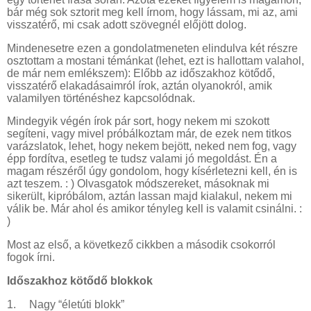
bár még sok sztorit meg kell írnom, hogy lássam, mi az, ami
visszatérő, mi csak adott szövegnél előjött dolog.
Mindenesetre ezen a gondolatmeneten elindulva két részre
osztottam a mostani témánkat (lehet, ezt is hallottam valahol,
de már nem emlékszem): Előbb az időszakhoz kötődő,
visszatérő elakadásaimról írok, aztán olyanokról, amik
valamilyen történéshez kapcsolódnak.
Mindegyik végén írok pár sort, hogy nekem mi szokott
segíteni, vagy mivel próbálkoztam már, de ezek nem titkos
varázslatok, lehet, hogy nekem bejött, neked nem fog, vagy
épp fordítva, esetleg te tudsz valami jó megoldást. Én a
magam részéről úgy gondolom, hogy kísérletezni kell, én is
azt teszem. : ) Olvasgatok módszereket, másoknak mi
sikerült, kipróbálom, aztán lassan majd kialakul, nekem mi
válik be. Már ahol és amikor tényleg kell is valamit csinálni. :
)
Most az első, a következő cikkben a második csokorról
fogok írni.
Időszakhoz kötődő blokkok
1.
Nagy “életúti blokk”