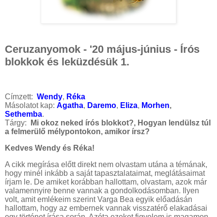
Ceruzanyomok - '20 május-június - Írós
blokkok és leküzdésük 1.
Címzett:
Wendy
,
Réka
Másolatot kap:
Agatha
,
Daremo
,
Eliza
,
Morhen
,
Sethemba
.
Tárgy:
Mi okoz neked írós blokkot?, Hogyan lendülsz túl
a felmerülő mélypontokon, amikor írsz?
Kedves Wendy és Réka!
A cikk megírása előtt direkt nem olvastam utána a témának,
hogy minél inkább a saját tapasztalataimat, meglátásaimat
írjam le. De amiket korábban hallottam, olvastam, azok már
valamennyire benne vannak a gondolkodásomban. Ilyen
volt, amit emlékeim szerint Varga Bea egyik előadásán
hallottam, hogy az embernek vannak visszatérő elakadásai
egy történet írása során. Azóta ezeket figyelem is magamon,