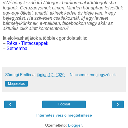
// Néhány kezdő író / blogger barátommal körblogolásba
fogtunk, Ceruzanyomok címen. Minden hónapban felvetünk
egy-egy ötletet, amiről, akinek kedve és ideje van, ír egy
bejegyzést. Ha szívesen csatlakoznál, írj egy levelet
bármelyikünknek, e-mailben, facebookon vagy akár az
aktuális cikk alatt kommentben.//
Itt elolvashatjátok a többiek gondolatait is:
–
Réka - Tintacseppek
–
Sethemba
Sümegi Emília
at
június 17, 2020
Nincsenek megjegyzések:
Megosztás
‹
›
Főoldal
Internetes verzió megtekintése
Üzemeltető:
Blogger
.