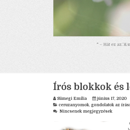
" – Hát ez az. A
Írós blokkok és 
Sümegi Emília
június 17, 2020
ceruzanyomok
,
gondolatok az írás