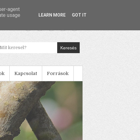
user-agent
rate usage
LEARN MORE
GOT IT
Keresés
ok
Kapcsolat
Források