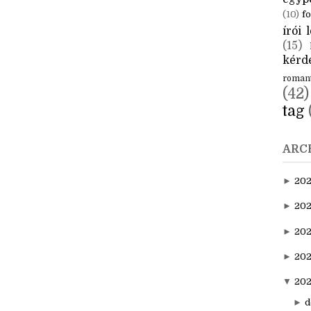
CÍM
aktuál
egyp
(10)
fo
írói l
(15)
kérde
roman
(42)
tag
ARC
►
20
►
202
►
20
►
202