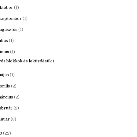
20
(16)
ecember
(1)
któber
(1)
zeptember
(1)
ugusztus
(1)
úlius
(1)
únius
(1)
rós blokkok és leküzdésük 1.
ájus
(1)
prilis
(2)
árcius
(2)
ebruár
(2)