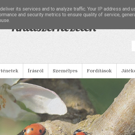
eliver its services and to analyze traffic. Your IP address and 
ormance and security metrics to ensure quality of service, gene
buse.
- Tintaszerkezetek
rténetek
Írásról
Személyes
Fordítások
Játék