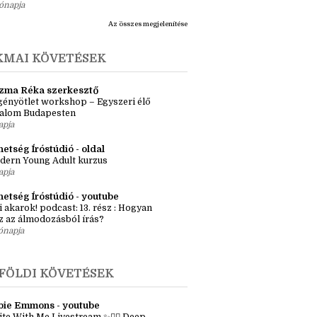
ete
tromlány
i másnaposság (Indulj el! 3.)
ónapja
Az összes megjelenítése
KMAI KÖVETÉSEK
zma Réka szerkesztő
ényötlet workshop – Egyszeri élő
kalom Budapesten
apja
etség Íróstúdió - oldal
dern Young Adult kurzus
apja
hetség Íróstúdió - youtube
i akarok! podcast: 13. rész : Hogyan
z az álmodozásból írás?
ónapja