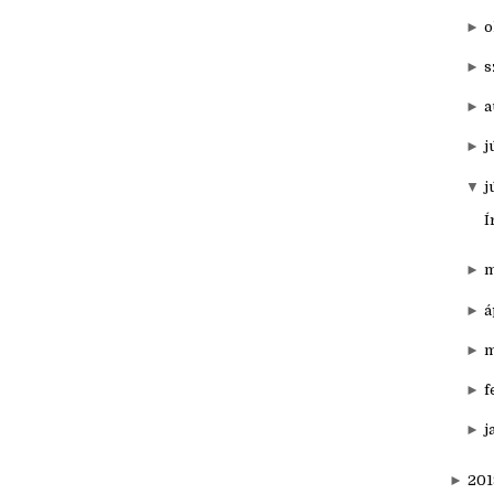
▼
20
►
d
►
o
►
s
►
a
►
j
▼
j
Í
►
m
►
á
►
m
►
f