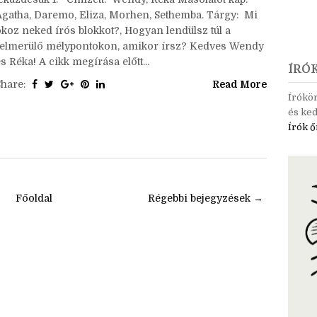
Ceruzanyomok - '20 május-június - Írós blokkok és
leküzdésük 1. Címzett: Wendy, Réka Másolatot kap:
Agatha, Daremo, Eliza, Morhen, Sethemba. Tárgy: Mi
okoz neked írós blokkot?, Hogyan lendülsz túl a
felmerülő mélypontokon, amikor írsz? Kedves Wendy
s Réka! A cikk megírása előtt...
ÍRÓ
Share:
Read More
Írókö
és ked
Írók ő
Főoldal
Régebbi bejegyzések →