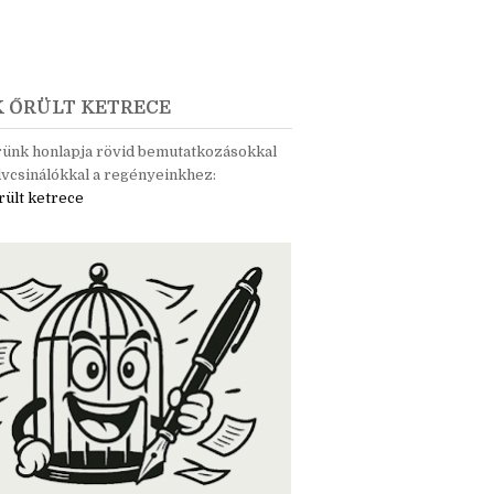
K ŐRÜLT KETRECE
rünk honlapja rövid bemutatkozásokkal
vcsinálókkal a regényeinkhez:
rült ketrece