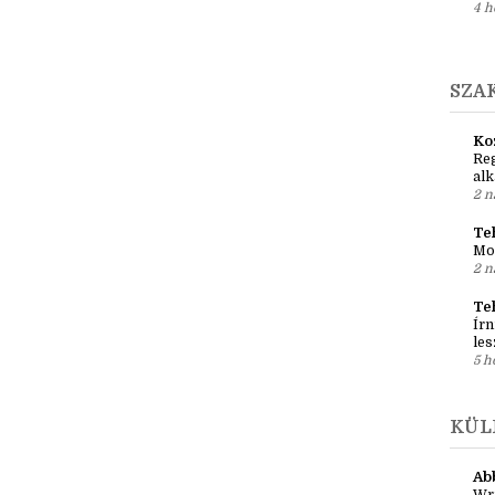
1 h
Ci
Író
4 h
SZA
Ko
Reg
al
2 n
Teh
Mo
2 n
Te
Írn
les
5 h