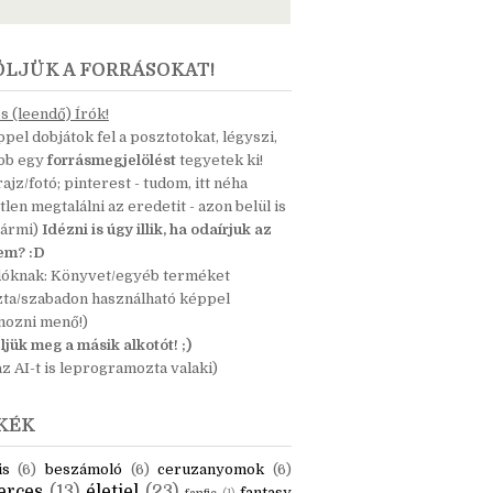
ÖLJÜK A FORRÁSOKAT!
 (leendő) Írók!
pel dobjátok fel a posztotokat, légyszi,
ább egy
forrásmegjelölést
tegyetek ki!
 rajz/fotó; pinterest - tudom, itt néha
tlen megtalálni az eredetit - azon belül is
bármi)
Idézni is úgy illik, ha odaírjuk az
nem? :D
dóknak: Könyvet/egyéb terméket
zta/szabadon használható képpel
mozni menő!)
ljük meg a másik alkotót! ;)
z AI-t is leprogramozta valaki)