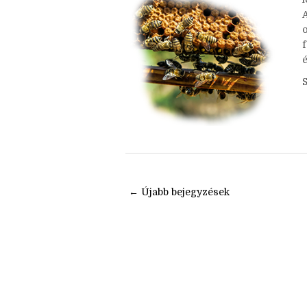
Nincsenek megjegyzések
é
← Újabb bejegyzések