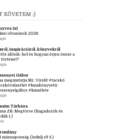
anuár
(3)
9
(22)
T KÖVETEM :)
nyves 1x1
iusi olvasások 2026
apja
sról, inspirációról, könyvekről
tős idősík: hol és hogyan érjen össze a
 történet?
apja
ssenyei Gábor
a megmutatja Mr. Virslit #tacskó
cskóvalazélet #lunakönyvetír
essenyeigábor #lunaélete
apja
ásaim Tárháza
ma ZR: Megtörve (Ragadozók és
dák 1.)