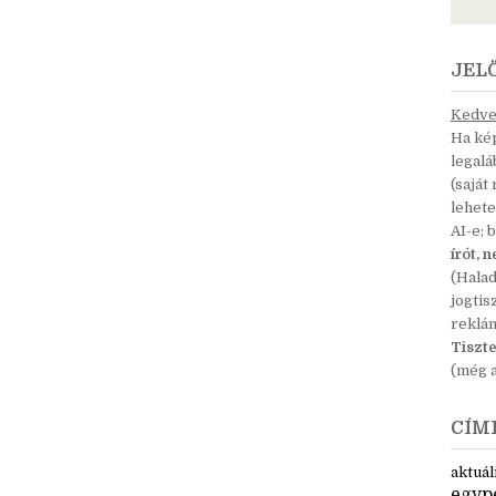
JEL
Kedves
Ha kép
legal
(saját
lehete
AI-e; 
írót, 
(Hala
jogtis
reklá
Tiszte
(még a