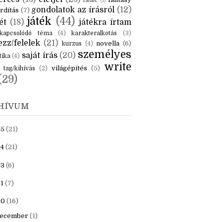
KÉK
is
(6)
beszámoló
(6)
ceruzanyomok
(6)
erces
(13)
életjel
(23)
fantasy
fanfic
(1)
gondolatok az írásról
(12)
rdítás
(7)
játék
(44)
ét
(18)
játékra írtam
kapcsolódó téma
(4)
karakteralkotás
(3)
zz/felelek
(21)
novella
(6)
kurzus
(4)
személyes
saját írás
(20)
tika
(4)
write
világépítés
(5)
tag/kihívás
(2)
(29)
HÍVUM
25
(21)
4
(21)
23
(6)
1
(7)