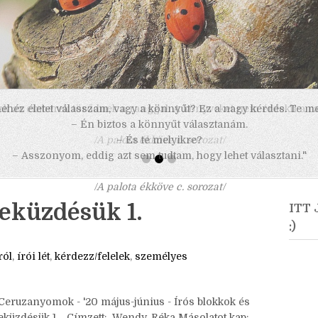
 nehéz életet válasszam, vagy a könnyűt? Ez a nagy kérdés. Te m
– Én biztos a könnyűt választanám.
– És te melyikre?
– Asszonyom, eddig azt sem tudtam, hogy lehet választani."
/A palota ékköve c. sorozat/
leküzdésük 1.
ITT
:)
ról
,
írói lét
,
kérdezz/felelek
,
személyes