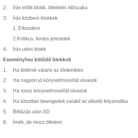
2.
Írás előtti blokk, ötletelés időszaka
3.
Írás közbeni blokkok
1.
Elkezdeni
2.Kritikus, fontos jelenetek
4.
Írás utáni blokk
Eseményhez kötődő blokkok
1.
Ha történik valami az életemben
2.
Ha nagyon jó könyvet/novellát olvasok
3.
Ha rossz könyvet/novellát olvasok
4.
Ha túlzottan beengedek valakit az alkotói folyamatba
5.
Bétázás után XD
6.
Írnék, de nincs ötletem