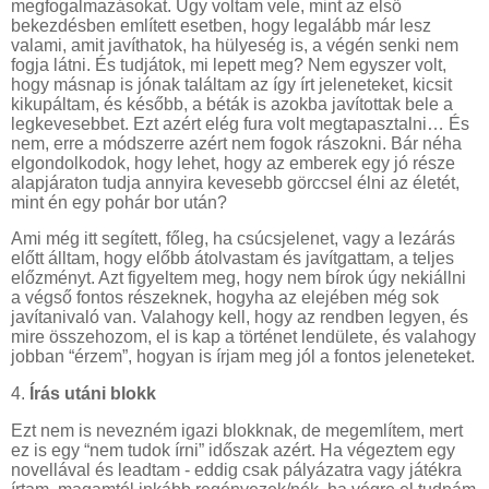
megfogalmazásokat. Úgy voltam vele, mint az első
bekezdésben említett esetben, hogy legalább már lesz
valami, amit javíthatok, ha hülyeség is, a végén senki nem
fogja látni. És tudjátok, mi lepett meg? Nem egyszer volt,
hogy másnap is jónak találtam az így írt jeleneteket, kicsit
kikupáltam, és később, a béták is azokba javítottak bele a
legkevesebbet. Ezt azért elég fura volt megtapasztalni… És
nem, erre a módszerre azért nem fogok rászokni. Bár néha
elgondolkodok, hogy lehet, hogy az emberek egy jó része
alapjáraton tudja annyira kevesebb görccsel élni az életét,
mint én egy pohár bor után?
Ami még itt segített, főleg, ha csúcsjelenet, vagy a lezárás
előtt álltam, hogy előbb átolvastam és javítgattam, a teljes
előzményt. Azt figyeltem meg, hogy nem bírok úgy nekiállni
a végső fontos részeknek, hogyha az elejében még sok
javítanivaló van. Valahogy kell, hogy az rendben legyen, és
mire összehozom, el is kap a történet lendülete, és valahogy
jobban “érzem”, hogyan is írjam meg jól a fontos jeleneteket.
4.
Írás utáni blokk
Ezt nem is nevezném igazi blokknak, de megemlítem, mert
ez is egy “nem tudok írni” időszak azért. Ha végeztem egy
novellával és leadtam - eddig csak pályázatra vagy játékra