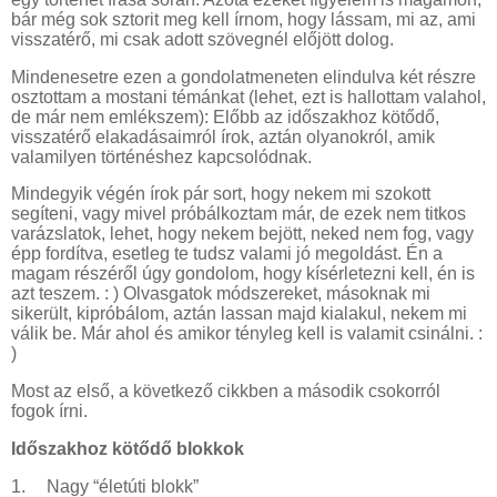
bár még sok sztorit meg kell írnom, hogy lássam, mi az, ami
visszatérő, mi csak adott szövegnél előjött dolog.
Mindenesetre ezen a gondolatmeneten elindulva két részre
osztottam a mostani témánkat (lehet, ezt is hallottam valahol,
de már nem emlékszem): Előbb az időszakhoz kötődő,
visszatérő elakadásaimról írok, aztán olyanokról, amik
valamilyen történéshez kapcsolódnak.
Mindegyik végén írok pár sort, hogy nekem mi szokott
segíteni, vagy mivel próbálkoztam már, de ezek nem titkos
varázslatok, lehet, hogy nekem bejött, neked nem fog, vagy
épp fordítva, esetleg te tudsz valami jó megoldást. Én a
magam részéről úgy gondolom, hogy kísérletezni kell, én is
azt teszem. : ) Olvasgatok módszereket, másoknak mi
sikerült, kipróbálom, aztán lassan majd kialakul, nekem mi
válik be. Már ahol és amikor tényleg kell is valamit csinálni. :
)
Most az első, a következő cikkben a második csokorról
fogok írni.
Időszakhoz kötődő blokkok
1.
Nagy “életúti blokk”