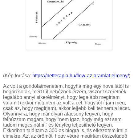
(Kép forrása:
https://netterapia.hu/flow-az-aramlat-elmeny/
)
Az volt a gondolatmenetem, hogyha még egy novellától is
begörcsölök, mert túl nehéznek érzem, viszont szeretnék
legalább annyi sikerélményt, hogy legalább megírtam
valamit (ekkor még nem az volt a cél, hogy jól írjam meg,
csak az, hogy megírjam), akkor lejjebb kell tennem a lécet.
Olyannyira, hogy már olyan alacsony legyen, hogy
felhúzzam magam, hogy “nem igaz, hogy még ezt sem
tudom megcsinálni!” és tényleg teljesíthető legyen.
Ekkoriban találtam a 300-as blogra is, és elkezdtem írni a
címekre. Azt az örömöt, hogy végre megírtam összefüggő