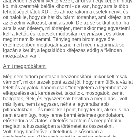
alapvetően érzelmi ívet tervezek, arról van egy képem, hogy
kb. mit szeretnék belőle kihozni - de van, hogy arra is több
lehetőséget látok XD -, és ahhoz rakom a cselekményt, és
ott halok le, hogy de hát kb. bármi történhet, ami kifejezi azt
az érzelmi változást, amit akarok. De az se sokkal jobb, ha
arra is van ötletem, mi történjen, mert akkor meg egyeztetni
kell a kettőt, és képesek módosítani egymáson, és akkor
megint nem fix semmi. Tényleg nem bírom egyelőre
értelmesebben megfogalmazni, mert még magamnak se
igazán sikerült, a legtalálóbb kifejezés eddig a “Minden
mozgásban van”.
Amit megpróbáltam:
Még nem tudom pontosan beazonosítani, mikor kell “csak
várnom”, mikor teszek pont azzal jót, hogy nem ülök a vázlat
felett és agyalok, hanem csak “lebegtetem a fejemben” az
elképzeléseket, kérdéseket, takarítok, mosogatok, zenét
hallgatok, élek, és egyszercsak bevillan a megoldás - volt
már ilyen, nem is egyszer, néha a legváratlanabb
pillanatokban -, és mikor kell pont, hogy leülni, akkor is, ha
nem érzem úgy, hogy lenne bármi értelmes gondolatom,
előszedni a vázlatos, ötletelős füzetem és megpróbálni
meglátni a kuszaságban a történetet és összerakni.
Volt, hogy barátnővel ötleteltünk, elsősorban a