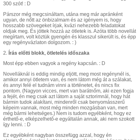
300 szót! : D
Párszor még megcsináltam, utána meg már apránként
ugyan, de nőtt az önbizalmam és az igényem is, hogy
hosszabb szövegeket írjak, kvázi nehezebb feladatokat
oldjak meg. És jöttek hozzá az ötletek is. Azóta több novellát
megírtam, volt köztük gyengén és klasszul sikerült is, és épp
egy regényvázlaton dolgozom. : )
2.
Írás előtti blokk, ötletelés időszaka
Most épp ebben vagyok a regény kapcsán. : D
Novelláknál is eddig mindig eljött, meg most regénynél is,
amikor annyi ötletem van, és nem látom még át a szálakat,
és annyi felé el tudnám vinni a történetet, és nincs fix
pontom. (Nagyon vicces, mert van barátnőm, aki ezen fogja
a fejét, én meg csak azt látom a saját sztorimnál, hogy hát
bármin tudok alakítani, mindenről csak benyomásszerű
képeim vannak, most még minden mozgásban van, mert
még bármi lehetséges.) Nem is tudom egyébként, hogy ez
érthető-e, elképzelhető-e egyáltalán annak, aki nem szokott
így lenni. : D
Ez egyébként nagyban összefügg azzal, hogy én