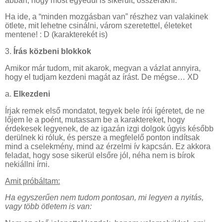
abban, hogy most egyedül is sikerült, összerakni.
Ha ide, a “minden mozgásban van” részhez van valakinek
ötlete, mit lehetne csinálni, várom szeretettel, életeket
mentene! : D (karakterekét is)
3.
Írás közbeni blokkok
Amikor már tudom, mit akarok, megvan a vázlat annyira,
hogy el tudjam kezdeni magát az írást. De mégse… XD
a.
Elkezdeni
Írjak remek első mondatot, tegyek bele írói ígéretet, de ne
lőjem le a poént, mutassam be a karaktereket, hogy
érdekesek legyenek, de az igazán izgi dolgok úgyis később
derülnek ki róluk, és persze a megfelelő ponton indítsak
mind a cselekmény, mind az érzelmi ív kapcsán. Ez akkora
feladat, hogy sose sikerül elsőre jól, néha nem is bírok
nekiállni írni.
Amit próbáltam:
Ha egyszerűen nem tudom pontosan, mi legyen a nyitás,
vagy több ötletem is van: