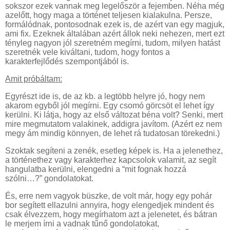
sokszor ezek vannak meg legelőször a fejemben. Néha még
azelőtt, hogy maga a történet teljesen kialakulna. Persze,
formálódnak, pontosodnak ezek is, de azért van egy magjuk,
ami fix. Ezeknek általában azért állok neki nehezen, mert ezt
tényleg nagyon jól szeretném megírni, tudom, milyen hatást
szeretnék vele kiváltani, tudom, hogy fontos a
karakterfejlődés szempontjából is.
Amit próbáltam:
Egyrészt ide is, de az kb. a legtöbb helyre jó, hogy nem
akarom egyből jól megírni. Egy csomó görcsöt el lehet így
kerülni. Ki látja, hogy az első változat béna volt? Senki, mert
mire megmutatom valakinek, addigra javítom. (Azért ez nem
megy ám mindig könnyen, de lehet rá tudatosan törekedni.)
Szoktak segíteni a zenék, esetleg képek is. Ha a jelenethez,
a történethez vagy karakterhez kapcsolok valamit, az segít
hangulatba kerülni, elengedni a “mit fognak hozzá
szólni…?” gondolatokat.
És, erre nem vagyok büszke, de volt már, hogy egy pohár
bor segített ellazulni annyira, hogy elengedjek mindent és
csak élvezzem, hogy megírhatom azt a jelenetet, és bátran
le merjem írni a vadnak tűnő gondolatokat,