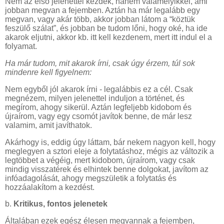
Nem az első jelenettel kezdek, hanem valamelyikkel, ami
jobban megvan a fejemben. Aztán ha már legalább egy
megvan, vagy akár több, akkor jobban látom a “köztük
feszülő szálat”, és jobban be tudom lőni, hogy oké, ha ide
akarok eljutni, akkor kb. itt kell kezdenem, mert itt indul el a
folyamat.
Ha már tudom, mit akarok írni, csak úgy érzem, túl sok
mindenre kell figyelnem:
Nem egyből jól akarok írni - legalábbis ez a cél. Csak
megnézem, milyen jelenettel induljon a történet, és
megírom, ahogy sikerül. Aztán legfeljebb kidobom és
újraírom, vagy egy csomót javítok benne, de már lesz
valamim, amit javíthatok.
Akárhogy is, eddig úgy láttam, bár nekem nagyon kell, hogy
meglegyen a sztori eleje a folytatáshoz, mégis az változik a
legtöbbet a végéig, mert kidobom, újraírom, vagy csak
mindig visszatérek és elhintek benne dolgokat, javítom az
infóadagolását, ahogy megszületik a folytatás és
hozzáalakítom a kezdést.
b.
Kritikus, fontos jelenetek
Általában ezek egész élesen megvannak a fejemben,