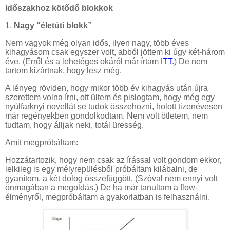
Időszakhoz kötődő blokkok
1.
Nagy “életúti blokk”
Nem vagyok még olyan idős, ilyen nagy, több éves
kihagyásom csak egyszer volt, abból jöttem ki úgy két-három
éve. (Erről és a lehetéges okáról már írtam
ITT
.) De nem
tartom kizártnak, hogy lesz még.
A lényeg röviden, hogy mikor több év kihagyás után újra
szerettem volna írni, ott ültem és pislogtam, hogy még egy
nyúlfarknyi novellát se tudok összehozni, holott tizenévesen
már regényekben gondolkodtam. Nem volt ötletem, nem
tudtam, hogy álljak neki, totál üresség.
Amit megpróbáltam:
Hozzátartozik, hogy nem csak az írással volt gondom ekkor,
lelkileg is egy mélyrepülésből próbáltam kilábalni, de
gyanítom, a két dolog összefüggött. (Szóval nem ennyi volt
önmagában a megoldás.) De ha már tanultam a flow-
élményről, megpróbáltam a gyakorlatban is felhasználni.