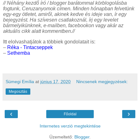
// Néhány kezdő író / blogger barátommal körblogolásba
fogtunk, Ceruzanyomok címen. Minden hónapban felvetünk
egy-egy ötletet, amiről, akinek kedve és ideje van, ír egy
bejegyzést. Ha szívesen csatlakoznál, írj egy levelet
bármelyikünknek, e-mailben, facebookon vagy akár az
aktuális cikk alatt kommentben.//
Itt elolvashatjátok a többiek gondolatait is:
–
Réka - Tintacseppek
–
Sethemba
Sümegi Emília
at
június 17, 2020
Nincsenek megjegyzések:
Megosztás
‹
›
Főoldal
Internetes verzió megtekintése
Üzemeltető:
Blogger
.