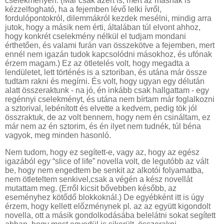
cselekményen. (Már csak azért is, mert az másnak is
kézzelfogható, ha a fejemben lévő lelki ívről,
fordulópontokról, dilemmákról kezdek mesélni, mindig arra
jutok, hogy a másik nem érti, általában túl elvont ahhoz,
hogy konkrét cselekmény nélkül el tudjam mondani
érthetően, és valami furán van összekötve a fejemben, mert
ennél nem igazán tudok kapcsolódni másokhoz, és ufónak
érzem magam.) Ez az ötletelés volt, hogy megadta a
lendületet, lett történés is a sztoriban, és utána már össze
tudtam rakni és megírni. És volt, hogy ugyan egy délután
alatt összeraktunk - na jó, én inkább csak hallgattam - egy
regénnyi cselekményt, és utána nem bírtam már foglalkozni
a sztorival, lebénított és elvette a kedvem, pedig tök jól
összraktuk, de az volt bennem, hogy nem én csináltam, ez
már nem az én sztorim, és én ilyet nem tudnék, túl béna
vagyok, meg minden hasonló.
Nem tudom, hogy ez segített-e, vagy az, hogy az egész
igazából egy “slice of life” novella volt, de legutóbb az vált
be, hogy nem engedtem be senkit az alkotói folyamatba,
nem ötleteltem senkivel,csak a végén a kész novellát
mutattam meg. (Erről kicsit bővebben később, az
eseményhez kötődő blokkoknál.) De egyébként itt is úgy
érzem, hogy kellett előzménynek pl. az az együtt kigondolt
novella, ott a másik gondolkodásába belelátni sokat segített