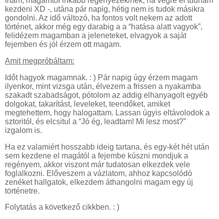
írtam, magamtól inkább regényezek/nék, ha végre el tudnám
kezdeni XD -, utána pár napig, hétig nem is tudok másikra
gondolni. Az idő változó, ha fontos volt nekem az adott
történet, akkor még egy darabig a a “hatása alatt vagyok”,
felidézem magamban a jeleneteket, elvagyok a saját
fejemben és jól érzem ott magam.
Amit megpróbáltam:
Időt hagyok magamnak. : ) Pár napig úgy érzem magam
ilyenkor, mint vizsga után, élvezem a frissen a nyakamba
szakadt szabadságot, pótolom az addig elhanyagolt egyéb
dolgokat, takarítást, leveleket, teendőket, amiket
megtehettem, hogy halogattam. Lassan úgyis eltávolodok a
sztoritól, és elcsitul a “Jó ég, leadtam! Mi lesz most?”
izgalom is.
Ha ez valamiért hosszabb ideig tartana, és egy-két hét után
sem kezdene el magától a fejembe kúszni mondjuk a
regényem, akkor viszont már tudatosan elkezdek vele
foglalkozni. Előveszem a vázlatom, ahhoz kapcsolódó
zenéket hallgatok, elkezdem áthangolni magam egy új
történetre.
Folytatás a következő cikkben. : )