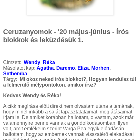
Ceruzanyomok - '20 május-június - Írós
blokkok és leküzdésük 1.
Címzett:
Wendy
,
Réka
Másolatot kap:
Agatha
,
Daremo
,
Eliza
,
Morhen
,
Sethemba
.
Tárgy:
Mi okoz neked írós blokkot?, Hogyan lendülsz túl
a felmerülő mélypontokon, amikor írsz?
Kedves Wendy és Réka!
A cikk megírása előtt direkt nem olvastam utána a témának,
hogy minél inkább a saját tapasztalataimat, meglátásaimat
írjam le. De amiket korábban hallottam, olvastam, azok már
valamennyire benne vannak a gondolkodásomban. Ilyen
volt, amit emlékeim szerint Varga Bea egyik előadásán
hallottam, hogy az embernek vannak visszatérő elakadásai
egy történet írása során. Azóta ezeket figyelem is magamon,