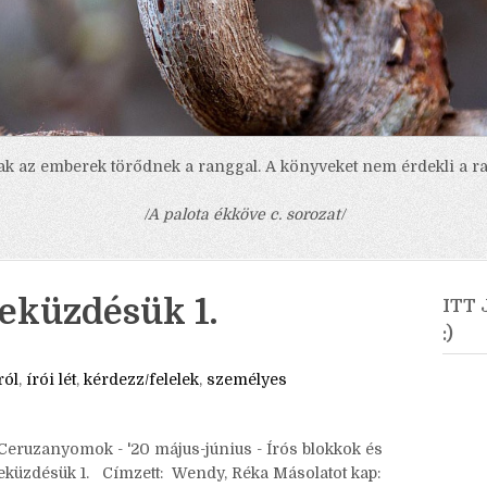
ak az emberek törődnek a ranggal. A könyveket nem érdekli a ra
/A palota ékköve c. sorozat/
leküzdésük 1.
ITT
:)
ról
,
írói lét
,
kérdezz/felelek
,
személyes
Ceruzanyomok - '20 május-június - Írós blokkok és
leküzdésük 1. Címzett: Wendy, Réka Másolatot kap: