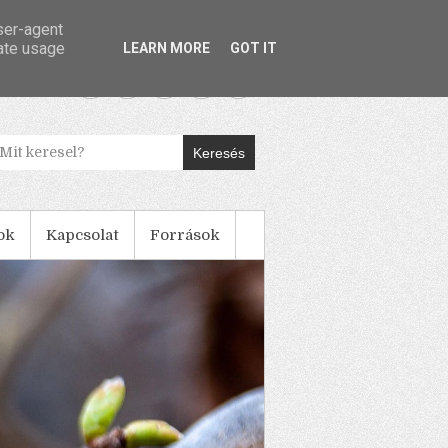
user-agent
rate usage
LEARN MORE
GOT IT
Keresés
ok
Kapcsolat
Források