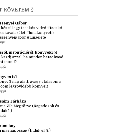
T KÖVETEM :)
ssenyei Gábor
 készül egy tacskós videó #tacskó
cskóvalazélet #lunakönyvetír
essenyeigábor #lunaélete
apja
sról, inspirációról, könyvekről
 kezdj azzal, ha minden bétaolvasó
st mond?
apja
nyves 1x1
önyv 3 nap alatt, avagy elolasom a
lcom legrövidebb könyveit
apja
ásaim Tárháza
ma ZR: Megtörve (Ragadozók és
dák 1.)
apja
tromlány
i másnaposság (Indulj el! 3.)