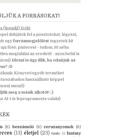
ÖLJÜK A FORRÁSOKAT!
 (leendő) Írók!
pel dobjátok fel a posztotokat, légyszi,
ább egy
forrásmegjelölést
tegyetek ki!
 rajz/fotó; pinterest - tudom, itt néha
tlen megtalálni az eredetit - azon belül is
bármi)
Idézni is úgy illik, ha odaírjuk az
nem? :D
dóknak: Könyvet/egyéb terméket
zta/szabadon használható képpel
mozni menő!)
ljük meg a másik alkotót! ;)
z AI-t is leprogramozta valaki)
KÉK
is
(6)
beszámoló
(6)
ceruzanyomok
(6)
erces
(13)
életjel
(23)
fantasy
fanfic
(1)