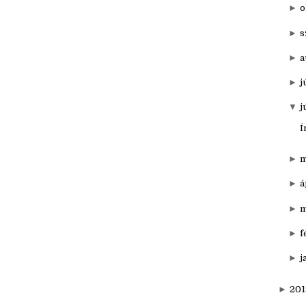
►
o
►
s
►
a
►
j
▼
j
Í
►
m
►
á
►
m
►
f
►
j
►
201