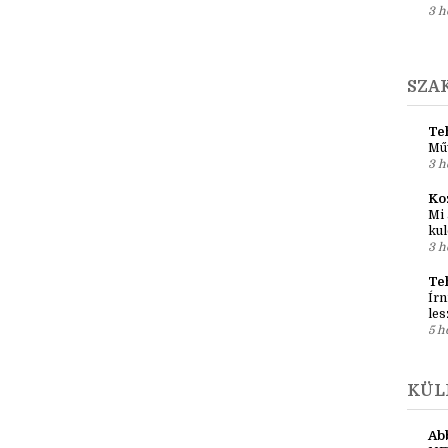
3 h
SZA
Teh
Mű
3 h
Ko
Mi 
kul
3 h
Te
Írn
les
5 h
KÜL
Ab