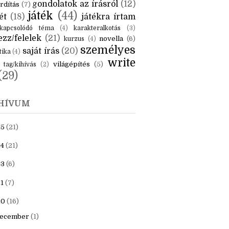
gondolatok az írásról
(12)
rdítás
(7)
játék
(44)
ét
(18)
játékra írtam
kapcsolódó téma
(4)
karakteralkotás
(3)
zz/felelek
(21)
novella
(6)
kurzus
(4)
személyes
saját írás
(20)
tika
(4)
write
világépítés
(5)
tag/kihívás
(2)
(29)
HÍVUM
25
(21)
4
(21)
23
(6)
1
(7)
20
(16)
ecember
(1)