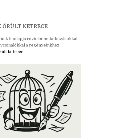
K ŐRÜLT KETRECE
rünk honlapja rövid bemutatkozásokkal
vcsinálókkal a regényeinkhez:
rült ketrece