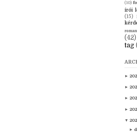
(10)
fo
írói l
(15)
kérde
roman
(42)
tag
ARC
►
20
►
202
►
20
►
202
▼
20
►
d