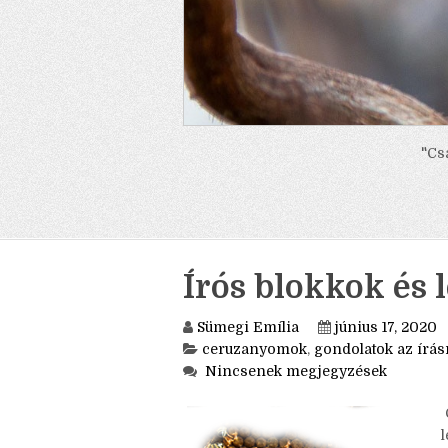
"Cs
Írós blokkok és 
Sümegi Emília
június 17, 2020
ceruzanyomok
,
gondolatok az írás
Nincsenek megjegyzések