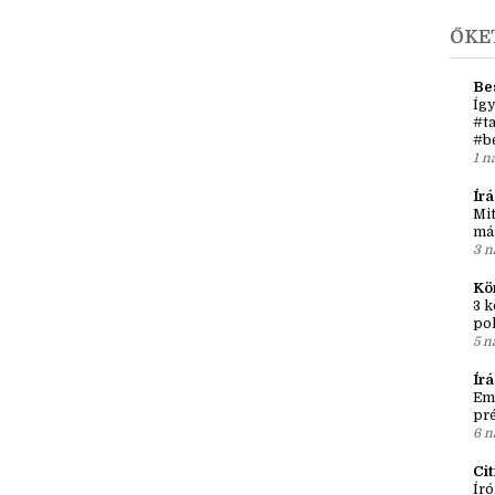
ŐKE
Be
Így
#ta
#b
1 n
Írá
Mit
má
3 n
Kö
3 k
po
5 n
Ír
Em
pré
6 n
Ci
Író