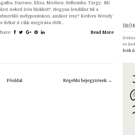
Agatha, Daremo, Eliza, Morhen, Sethemba. Tárgy: Mi
okoz neked írós blokkot?, Hogyan lendülsz túl a
felmerülő mélypontokon, amikor írsz? Kedves Wendy
s Réka! A cikk megírása előtt...
ÍRÓ
Share:
Read More
Írókö
és ked
Írók ő
Főoldal
Régebbi bejegyzések →