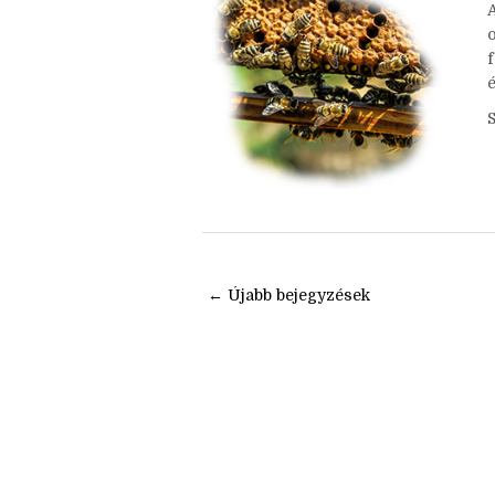
é
← Újabb bejegyzések