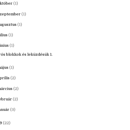
któber
(1)
zeptember
(1)
ugusztus
(1)
úlius
(1)
únius
(1)
rós blokkok és leküzdésük 1.
ájus
(1)
prilis
(2)
árcius
(2)
ebruár
(2)
anuár
(3)
9
(22)