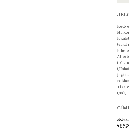
JEL
Kedves
Ha kép
legal
(saját
lehete
AI-e; 
írót, 
(Hala
jogtis
reklá
Tiszte
(még a
CÍM
aktuál
egyp