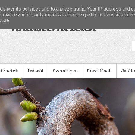
eliver its services and to analyze traffic. Your IP address and 
ormance and security metrics to ensure quality of service, gene
buse.
- Tintaszerkezetek
rténetek
Írásról
Személyes
Fordítások
Játék