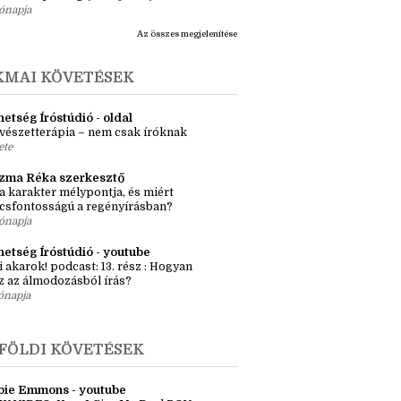
ónapja
Az összes megjelenítése
KMAI KÖVETÉSEK
etség Íróstúdió - oldal
vészetterápia – nem csak íróknak
ete
zma Réka szerkesztő
a karakter mélypontja, és miért
csfontosságú a regényírásban?
ónapja
hetség Íróstúdió - youtube
i akarok! podcast: 13. rész : Hogyan
z az álmodozásból írás?
ónapja
FÖLDI KÖVETÉSEK
bie Emmons - youtube