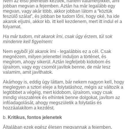
Nem az első jelenettel kezdek, hanem valamelyikkel, ami
jobban megvan a fejemben. Aztán ha már legalább egy
megvan, vagy akár több, akkor jobban látom a “köztük
feszülő szálat”, és jobban be tudom lőni, hogy oké, ha ide
akarok eljutni, akkor kb. itt kell kezdenem, mert itt indul el a
folyamat.
Ha már tudom, mit akarok írni, csak úgy érzem, túl sok
mindenre kell figyelnem:
Nem egyből jól akarok írni - legalábbis ez a cél. Csak
megnézem, milyen jelenettel induljon a történet, és
megírom, ahogy sikerül. Aztán legfeljebb kidobom és
újraírom, vagy egy csomót javítok benne, de már lesz
valamim, amit javíthatok.
Akárhogy is, eddig úgy láttam, bár nekem nagyon kell, hogy
meglegyen a sztori eleje a folytatáshoz, mégis az változik a
legtöbbet a végéig, mert kidobom, újraírom, vagy csak
mindig visszatérek és elhintek benne dolgokat, javítom az
infóadagolását, ahogy megszületik a folytatás és
hozzáalakítom a kezdést.
b.
Kritikus, fontos jelenetek
Általában ezek egész élesen megvannak a fejemben,