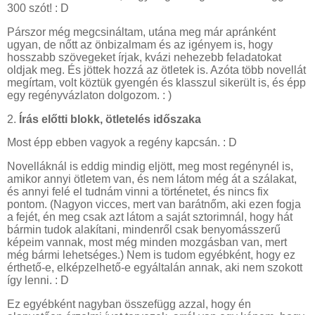
300 szót! : D
Párszor még megcsináltam, utána meg már apránként
ugyan, de nőtt az önbizalmam és az igényem is, hogy
hosszabb szövegeket írjak, kvázi nehezebb feladatokat
oldjak meg. És jöttek hozzá az ötletek is. Azóta több novellát
megírtam, volt köztük gyengén és klasszul sikerült is, és épp
egy regényvázlaton dolgozom. : )
2.
Írás előtti blokk, ötletelés időszaka
Most épp ebben vagyok a regény kapcsán. : D
Novelláknál is eddig mindig eljött, meg most regénynél is,
amikor annyi ötletem van, és nem látom még át a szálakat,
és annyi felé el tudnám vinni a történetet, és nincs fix
pontom. (Nagyon vicces, mert van barátnőm, aki ezen fogja
a fejét, én meg csak azt látom a saját sztorimnál, hogy hát
bármin tudok alakítani, mindenről csak benyomásszerű
képeim vannak, most még minden mozgásban van, mert
még bármi lehetséges.) Nem is tudom egyébként, hogy ez
érthető-e, elképzelhető-e egyáltalán annak, aki nem szokott
így lenni. : D
Ez egyébként nagyban összefügg azzal, hogy én