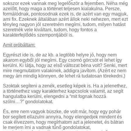
sokszor ezek vannak meg legelőször a fejemben. Néha még
azelőtt, hogy maga a történet teljesen kialakulna. Persze,
formálódnak, pontosodnak ezek is, de azért van egy magjuk,
ami fix. Ezeknek általában azért állok neki nehezen, mert ezt
tényleg nagyon jól szeretném megírni, tudom, milyen hatást
szeretnék vele kiváltani, tudom, hogy fontos a
karakterfejlődés szempontjából is.
Amit próbáltam:
Egyrészt ide is, de az kb. a legtöbb helyre jó, hogy nem
akarom egyből jól megírni. Egy csomó görcsöt el lehet így
kerülni. Ki látja, hogy az első változat béna volt? Senki, mert
mire megmutatom valakinek, addigra javítom. (Azért ez nem
megy ám mindig könnyen, de lehet rá tudatosan törekedni.)
Szoktak segíteni a zenék, esetleg képek is. Ha a jelenethez,
a történethez vagy karakterhez kapcsolok valamit, az segít
hangulatba kerülni, elengedni a “mit fognak hozzá
szólni…?” gondolatokat.
És, erre nem vagyok büszke, de volt már, hogy egy pohár
bor segített ellazulni annyira, hogy elengedjek mindent és
csak élvezzem, hogy megírhatom azt a jelenetet, és bátran
le merjem írni a vadnak tűnő gondolatokat,