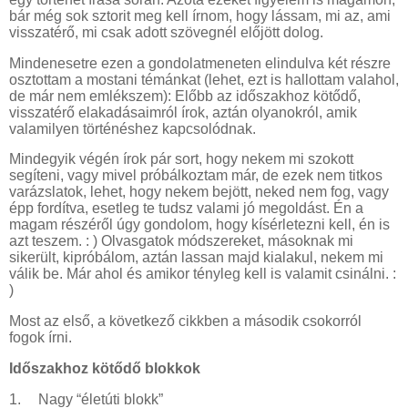
bár még sok sztorit meg kell írnom, hogy lássam, mi az, ami
visszatérő, mi csak adott szövegnél előjött dolog.
Mindenesetre ezen a gondolatmeneten elindulva két részre
osztottam a mostani témánkat (lehet, ezt is hallottam valahol,
de már nem emlékszem): Előbb az időszakhoz kötődő,
visszatérő elakadásaimról írok, aztán olyanokról, amik
valamilyen történéshez kapcsolódnak.
Mindegyik végén írok pár sort, hogy nekem mi szokott
segíteni, vagy mivel próbálkoztam már, de ezek nem titkos
varázslatok, lehet, hogy nekem bejött, neked nem fog, vagy
épp fordítva, esetleg te tudsz valami jó megoldást. Én a
magam részéről úgy gondolom, hogy kísérletezni kell, én is
azt teszem. : ) Olvasgatok módszereket, másoknak mi
sikerült, kipróbálom, aztán lassan majd kialakul, nekem mi
válik be. Már ahol és amikor tényleg kell is valamit csinálni. :
)
Most az első, a következő cikkben a második csokorról
fogok írni.
Időszakhoz kötődő blokkok
1.
Nagy “életúti blokk”