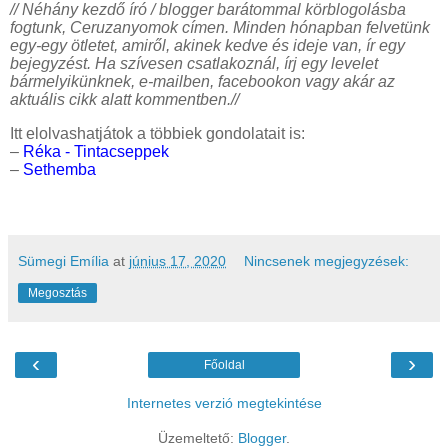
// Néhány kezdő író / blogger barátommal körblogolásba
fogtunk, Ceruzanyomok címen. Minden hónapban felvetünk
egy-egy ötletet, amiről, akinek kedve és ideje van, ír egy
bejegyzést. Ha szívesen csatlakoznál, írj egy levelet
bármelyikünknek, e-mailben, facebookon vagy akár az
aktuális cikk alatt kommentben.//
Itt elolvashatjátok a többiek gondolatait is:
–
Réka - Tintacseppek
–
Sethemba
Sümegi Emília
at
június 17, 2020
Nincsenek megjegyzések:
Megosztás
‹
›
Főoldal
Internetes verzió megtekintése
Üzemeltető:
Blogger
.