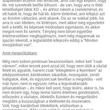
alapvetően érzelmi ívet tervezek, arról van egy képem, hogy
kb. mit szeretnék belőle kihozni - de van, hogy arra is több
lehetőséget látok XD -, és ahhoz rakom a cselekményt, és
ott halok le, hogy de hát kb. bármi történhet, ami kifejezi azt
az érzelmi változást, amit akarok. De az se sokkal jobb, ha
arra is van ötletem, mi történjen, mert akkor meg egyeztetni
kell a kettőt, és képesek módosítani egymáson, és akkor
megint nem fix semmi. Tényleg nem bírom egyelőre
értelmesebben megfogalmazni, mert még magamnak se
igazán sikerült, a legtalálóbb kifejezés eddig a “Minden
mozgásban van”.
Amit megpróbáltam:
Még nem tudom pontosan beazonosítani, mikor kell “csak
várnom”, mikor teszek pont azzal jót, hogy nem ülök a vázlat
felett és agyalok, hanem csak “lebegtetem a fejemben” az
elképzeléseket, kérdéseket, takarítok, mosogatok, zenét
hallgatok, élek, és egyszercsak bevillan a megoldás - volt
már ilyen, nem is egyszer, néha a legváratlanabb
pillanatokban -, és mikor kell pont, hogy leülni, akkor is, ha
nem érzem úgy, hogy lenne bármi értelmes gondolatom,
előszedni a vázlatos, ötletelős füzetem és megpróbálni
meglátni a kuszaságban a történetet és összerakni.
Volt, hogy barátnővel ötleteltünk, elsősorban a