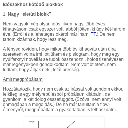
Időszakhoz kötődő blokkok
1.
Nagy “életúti blokk”
Nem vagyok még olyan idős, ilyen nagy, több éves
kihagyásom csak egyszer volt, abból jöttem ki úgy két-három
éve. (Erről és a lehetéges okáról már írtam
ITT
.) De nem
tartom kizártnak, hogy lesz még.
A lényeg röviden, hogy mikor több év kihagyás után újra
szerettem volna írni, ott ültem és pislogtam, hogy még egy
nyúlfarknyi novellát se tudok összehozni, holott tizenévesen
már regényekben gondolkodtam. Nem volt ötletem, nem
tudtam, hogy álljak neki, totál üresség.
Amit megpróbáltam:
Hozzátartozik, hogy nem csak az írással volt gondom ekkor,
lelkileg is egy mélyrepülésből próbáltam kilábalni, de
gyanítom, a két dolog összefüggött. (Szóval nem ennyi volt
önmagában a megoldás.) De ha már tanultam a flow-
élményről, megpróbáltam a gyakorlatban is felhasználni.