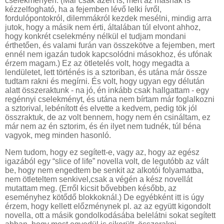
cselekményen. (Már csak azért is, mert az másnak is
kézzelfogható, ha a fejemben lévő lelki ívről,
fordulópontokról, dilemmákról kezdek mesélni, mindig arra
jutok, hogy a másik nem érti, általában túl elvont ahhoz,
hogy konkrét cselekmény nélkül el tudjam mondani
érthetően, és valami furán van összekötve a fejemben, mert
ennél nem igazán tudok kapcsolódni másokhoz, és ufónak
érzem magam.) Ez az ötletelés volt, hogy megadta a
lendületet, lett történés is a sztoriban, és utána már össze
tudtam rakni és megírni. És volt, hogy ugyan egy délután
alatt összeraktunk - na jó, én inkább csak hallgattam - egy
regénnyi cselekményt, és utána nem bírtam már foglalkozni
a sztorival, lebénított és elvette a kedvem, pedig tök jól
összraktuk, de az volt bennem, hogy nem én csináltam, ez
már nem az én sztorim, és én ilyet nem tudnék, túl béna
vagyok, meg minden hasonló.
Nem tudom, hogy ez segített-e, vagy az, hogy az egész
igazából egy “slice of life” novella volt, de legutóbb az vált
be, hogy nem engedtem be senkit az alkotói folyamatba,
nem ötleteltem senkivel,csak a végén a kész novellát
mutattam meg. (Erről kicsit bővebben később, az
eseményhez kötődő blokkoknál.) De egyébként itt is úgy
érzem, hogy kellett előzménynek pl. az az együtt kigondolt
novella, ott a másik gondolkodásába belelátni sokat segített