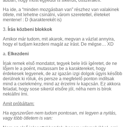
abban, hogy most egyedül is sikerült, összerakni.
Ha ide, a “minden mozgásban van” részhez van valakinek
ötlete, mit lehetne csinálni, várom szeretettel, életeket
mentene! : D (karakterekét is)
3.
Írás közbeni blokkok
Amikor már tudom, mit akarok, megvan a vázlat annyira,
hogy el tudjam kezdeni magát az írást. De mégse… XD
a.
Elkezdeni
Írjak remek első mondatot, tegyek bele írói ígéretet, de ne
lőjem le a poént, mutassam be a karaktereket, hogy
érdekesek legyenek, de az igazán izgi dolgok úgyis később
derülnek ki róluk, és persze a megfelelő ponton indítsak
mind a cselekmény, mind az érzelmi ív kapcsán. Ez akkora
feladat, hogy sose sikerül elsőre jól, néha nem is bírok
nekiállni írni.
Amit próbáltam:
Ha egyszerűen nem tudom pontosan, mi legyen a nyitás,
vagy több ötletem is van: