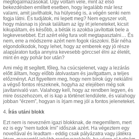
megfogalmazásokat. Úgy voltam vele, mint az első
bekezdésben említett esetben, hogy legalább már lesz
valami, amit javíthatok, ha hülyeség is, a végén senki nem
fogja látni. És tudjátok, mi lepett meg? Nem egyszer volt,
hogy másnap is jónak találtam az így írt jeleneteket, kicsit
kikupáltam, és később, a béták is azokba javítottak bele a
legkevesebbet. Ezt azért elég fura volt megtapasztalni… És
nem, erre a módszerre azért nem fogok rászokni. Bár néha
elgondolkodok, hogy lehet, hogy az emberek egy jó része
alapjáraton tudja annyira kevesebb görccsel élni az életét,
mint én egy pohár bor után?
Ami még itt segített, főleg, ha csúcsjelenet, vagy a lezárás
előtt álltam, hogy előbb átolvastam és javítgattam, a teljes
előzményt. Azt figyeltem meg, hogy nem bírok úgy nekiállni
a végső fontos részeknek, hogyha az elejében még sok
javítanivaló van. Valahogy kell, hogy az rendben legyen, és
mire összehozom, el is kap a történet lendülete, és valahogy
jobban “érzem”, hogyan is írjam meg jól a fontos jeleneteket.
4.
Írás utáni blokk
Ezt nem is nevezném igazi blokknak, de megemlítem, mert
ez is egy “nem tudok írni” időszak azért. Ha végeztem egy
novellával és leadtam - eddig csak pályázatra vagy játékra