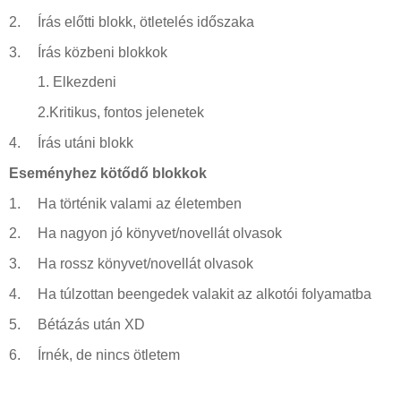
2.
Írás előtti blokk, ötletelés időszaka
3.
Írás közbeni blokkok
1.
Elkezdeni
2.Kritikus, fontos jelenetek
4.
Írás utáni blokk
Eseményhez kötődő blokkok
1.
Ha történik valami az életemben
2.
Ha nagyon jó könyvet/novellát olvasok
3.
Ha rossz könyvet/novellát olvasok
4.
Ha túlzottan beengedek valakit az alkotói folyamatba
5.
Bétázás után XD
6.
Írnék, de nincs ötletem