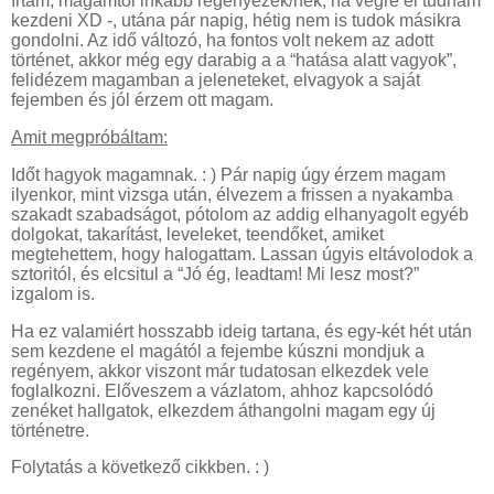
írtam, magamtól inkább regényezek/nék, ha végre el tudnám
kezdeni XD -, utána pár napig, hétig nem is tudok másikra
gondolni. Az idő változó, ha fontos volt nekem az adott
történet, akkor még egy darabig a a “hatása alatt vagyok”,
felidézem magamban a jeleneteket, elvagyok a saját
fejemben és jól érzem ott magam.
Amit megpróbáltam:
Időt hagyok magamnak. : ) Pár napig úgy érzem magam
ilyenkor, mint vizsga után, élvezem a frissen a nyakamba
szakadt szabadságot, pótolom az addig elhanyagolt egyéb
dolgokat, takarítást, leveleket, teendőket, amiket
megtehettem, hogy halogattam. Lassan úgyis eltávolodok a
sztoritól, és elcsitul a “Jó ég, leadtam! Mi lesz most?”
izgalom is.
Ha ez valamiért hosszabb ideig tartana, és egy-két hét után
sem kezdene el magától a fejembe kúszni mondjuk a
regényem, akkor viszont már tudatosan elkezdek vele
foglalkozni. Előveszem a vázlatom, ahhoz kapcsolódó
zenéket hallgatok, elkezdem áthangolni magam egy új
történetre.
Folytatás a következő cikkben. : )