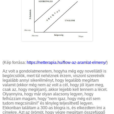
(Kép forrása:
https://netterapia.hu/flow-az-aramlat-elmeny/
)
Az volt a gondolatmenetem, hogyha még egy novellától is
begörcsölök, mert túl nehéznek érzem, viszont szeretnék
legalább annyi sikerélményt, hogy legalább megírtam
valamit (ekkor még nem az volt a cél, hogy jól írjam meg,
csak az, hogy megírjam), akkor lejjebb kell tennem a lécet.
Olyannyira, hogy már olyan alacsony legyen, hogy
felhúzzam magam, hogy “nem igaz, hogy még ezt sem
tudom megcsinálni!” és tényleg teljesíthető legyen.
Ekkoriban találtam a 300-as blogra is, és elkezdtem írni a
címekre. Azt az örömöt, hogy végre megírtam összefüggő