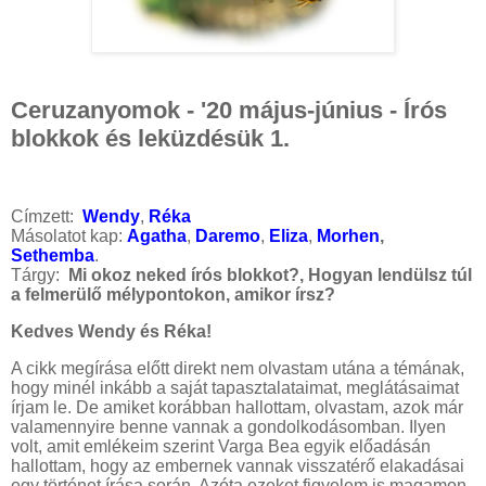
Ceruzanyomok - '20 május-június - Írós
blokkok és leküzdésük 1.
Címzett:
Wendy
,
Réka
Másolatot kap:
Agatha
,
Daremo
,
Eliza
,
Morhen
,
Sethemba
.
Tárgy:
Mi okoz neked írós blokkot?, Hogyan lendülsz túl
a felmerülő mélypontokon, amikor írsz?
Kedves Wendy és Réka!
A cikk megírása előtt direkt nem olvastam utána a témának,
hogy minél inkább a saját tapasztalataimat, meglátásaimat
írjam le. De amiket korábban hallottam, olvastam, azok már
valamennyire benne vannak a gondolkodásomban. Ilyen
volt, amit emlékeim szerint Varga Bea egyik előadásán
hallottam, hogy az embernek vannak visszatérő elakadásai
egy történet írása során. Azóta ezeket figyelem is magamon,