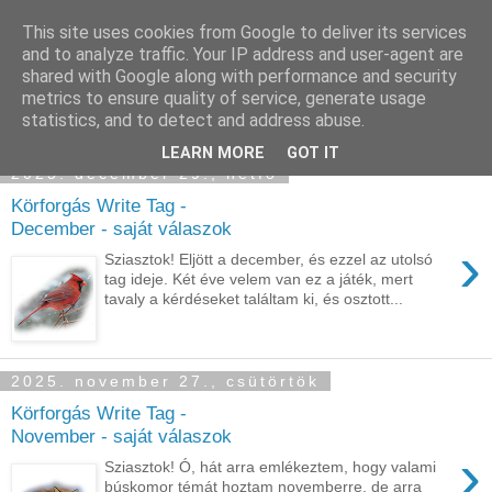
This site uses cookies from Google to deliver its services
Sümegi Emília -
and to analyze traffic. Your IP address and user-agent are
shared with Google along with performance and security
Tintaszerkezetek
metrics to ensure quality of service, generate usage
statistics, and to detect and address abuse.
LEARN MORE
GOT IT
2025. december 29., hétfő
Körforgás Write Tag -
December - saját válaszok
›
Sziasztok! Eljött a december, és ezzel az utolsó
tag ideje. Két éve velem van ez a játék, mert
tavaly a kérdéseket találtam ki, és osztott...
2025. november 27., csütörtök
Körforgás Write Tag -
November - saját válaszok
›
Sziasztok! Ó, hát arra emlékeztem, hogy valami
búskomor témát hoztam novemberre, de arra