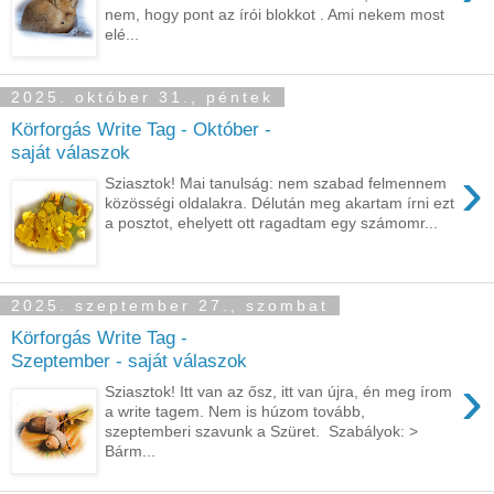
nem, hogy pont az írói blokkot . Ami nekem most
elé...
2025. október 31., péntek
Körforgás Write Tag - Október -
saját válaszok
›
Sziasztok! Mai tanulság: nem szabad felmennem
közösségi oldalakra. Délután meg akartam írni ezt
a posztot, ehelyett ott ragadtam egy számomr...
2025. szeptember 27., szombat
Körforgás Write Tag -
Szeptember - saját válaszok
›
Sziasztok! Itt van az ősz, itt van újra, én meg írom
a write tagem. Nem is húzom tovább,
szeptemberi szavunk a Szüret. Szabályok: >
Bárm...