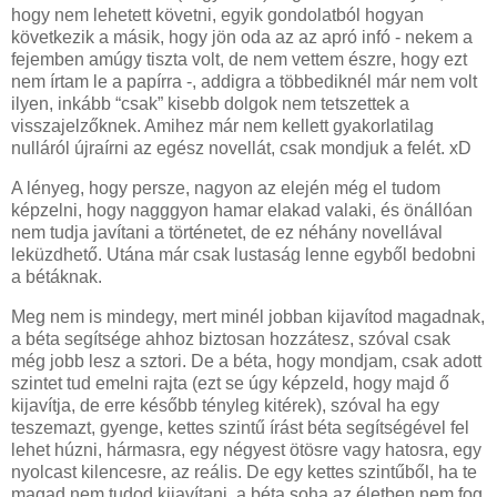
hogy nem lehetett követni, egyik gondolatból hogyan
következik a másik, hogy jön oda az az apró infó - nekem a
fejemben amúgy tiszta volt, de nem vettem észre, hogy ezt
nem írtam le a papírra -, addigra a többediknél már nem volt
ilyen, inkább “csak” kisebb dolgok nem tetszettek a
visszajelzőknek. Amihez már nem kellett gyakorlatilag
nulláról újraírni az egész novellát, csak mondjuk a felét. xD
A lényeg, hogy persze, nagyon az elején még el tudom
képzelni, hogy nagggyon hamar elakad valaki, és önállóan
nem tudja javítani a történetet, de ez néhány novellával
leküzdhető. Utána már csak lustaság lenne egyből bedobni
a bétáknak.
Meg nem is mindegy, mert minél jobban kijavítod magadnak,
a béta segítsége ahhoz biztosan hozzátesz, szóval csak
még jobb lesz a sztori. De a béta, hogy mondjam, csak adott
szintet tud emelni rajta (ezt se úgy képzeld, hogy majd ő
kijavítja, de erre később tényleg kitérek), szóval ha egy
teszemazt, gyenge, kettes szintű írást béta segítségével fel
lehet húzni, hármasra, egy négyest ötösre vagy hatosra, egy
nyolcast kilencesre, az reális. De egy kettes szintűből, ha te
magad nem tudod kijavítani, a béta soha az életben nem fog