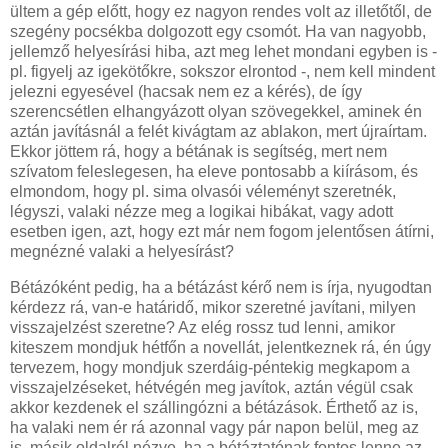
ültem a gép előtt, hogy ez nagyon rendes volt az illetőtől, de
szegény pocsékba dolgozott egy csomót. Ha van nagyobb,
jellemző helyesírási hiba, azt meg lehet mondani egyben is -
pl. figyelj az igekötőkre, sokszor elrontod -, nem kell mindent
jelezni egyesével (hacsak nem ez a kérés), de így
szerencsétlen elhangyázott olyan szövegekkel, aminek én
aztán javításnál a felét kivágtam az ablakon, mert újraírtam.
Ekkor jöttem rá, hogy a bétának is segítség, mert nem
szívatom feleslegesen, ha eleve pontosabb a kiírásom, és
elmondom, hogy pl. sima olvasói véleményt szeretnék,
légyszi, valaki nézze meg a logikai hibákat, vagy adott
esetben igen, azt, hogy ezt már nem fogom jelentősen átírni,
megnézné valaki a helyesírást?
Bétázóként pedig, ha a bétázást kérő nem is írja, nyugodtan
kérdezz rá, van-e határidő, mikor szeretné javítani, milyen
visszajelzést szeretne? Az elég rossz tud lenni, amikor
kiteszem mondjuk hétfőn a novellát, jelentkeznek rá, én úgy
tervezem, hogy mondjuk szerdáig-péntekig megkapom a
visszajelzéseket, hétvégén meg javítok, aztán végül csak
akkor kezdenek el szállingózni a bétázások. Érthető az is,
ha valaki nem ér rá azonnal vagy pár napon belül, meg az
is, másik oldalról nézve, ha a bétáztatónak fontos lenne az