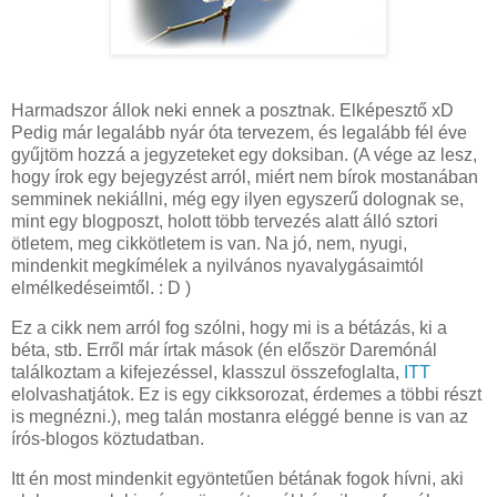
Harmadszor állok neki ennek a posztnak. Elképesztő xD
Pedig már legalább nyár óta tervezem, és legalább fél éve
gyűjtöm hozzá a jegyzeteket egy doksiban. (A vége az lesz,
hogy írok egy bejegyzést arról, miért nem bírok mostanában
semminek nekiállni, még egy ilyen egyszerű dolognak se,
mint egy blogposzt, holott több tervezés alatt álló sztori
ötletem, meg cikkötletem is van. Na jó, nem, nyugi,
mindenkit megkímélek a nyilvános nyavalygásaimtól
elmélkedéseimtől. : D )
Ez a cikk nem arról fog szólni, hogy mi is a bétázás, ki a
béta, stb. Erről már írtak mások (én először Daremónál
találkoztam a kifejezéssel, klasszul összefoglalta,
ITT
elolvashatjátok. Ez is egy cikksorozat, érdemes a többi részt
is megnézni.), meg talán mostanra eléggé benne is van az
írós-blogos köztudatban.
Itt én most mindenkit egyöntetűen bétának fogok hívni, aki