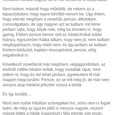
Nem tudom, másnál hogy működik, de nekem az a
tapasztalatom, hogy egyre később vonom be. Úgy értem,
hogy eleinte megírtam a novellát, persze, átfutottam,
csinosítgattam, de úgy nagyon azt se tudtam, mit kéne
javítani rajta, hogy álljak neki, még ha éreztem is, hogy
gyeng. Ebben persze benne volt az írástechnikai tudás
hiánya, egyszerűen hiába láttam, hogy nem jó, nem tudtam
megfogalmazni, hogy miért nem, és így javítani se tudtam.
Kértem bétázást, kaptam visszajelzést, persze, elég
negatívokat is.
Következő novellánál már megírtam, végiggondoltam, az
elsőnél miféle hibáim voltak, hogy mutattak rájuk, mire
jöttem rá, hogy és mit lehet javítani, igyekeztem itt már
magam megcsinálni. Persze, ez se lett még jó, de már nem
annyira alap hibákat jeleztek vissza a béták.
És így tovább…
Most sem tudok hibátlan szövegeket írni, soha nem is fogok
tudni, de még az igazán jótól is messze vagyok, viszont
mások lettek a hibák (nagyrészt.) Míg eleinte volt olyan,