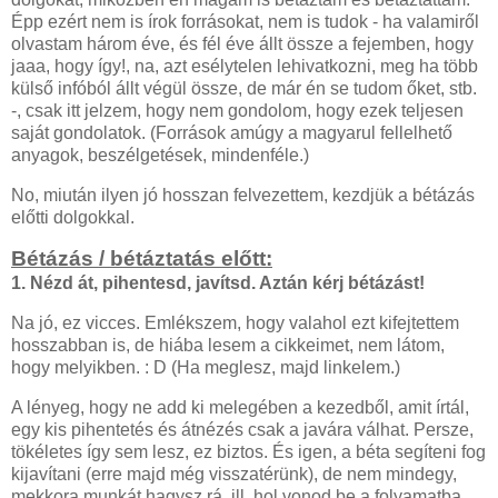
Épp ezért nem is írok forrásokat, nem is tudok - ha valamiről
olvastam három éve, és fél éve állt össze a fejemben, hogy
jaaa, hogy így!, na, azt esélytelen lehivatkozni, meg ha több
külső infóból állt végül össze, de már én se tudom őket, stb.
-, csak itt jelzem, hogy nem gondolom, hogy ezek teljesen
saját gondolatok. (Források amúgy a magyarul fellelhető
anyagok, beszélgetések, mindenféle.)
No, miután ilyen jó hosszan felvezettem, kezdjük a bétázás
előtti dolgokkal.
Bétázás / bétáztatás előtt:
1. Nézd át, pihentesd, javítsd. Aztán kérj bétázást!
Na jó, ez vicces. Emlékszem, hogy valahol ezt kifejtettem
hosszabban is, de hiába lesem a cikkeimet, nem látom,
hogy melyikben. : D (Ha meglesz, majd linkelem.)
A lényeg, hogy ne add ki melegében a kezedből, amit írtál,
egy kis pihentetés és átnézés csak a javára válhat. Persze,
tökéletes így sem lesz, ez biztos. És igen, a béta segíteni fog
kijavítani (erre majd még visszatérünk), de nem mindegy,
mekkora munkát hagysz rá, ill. hol vonod be a folyamatba.