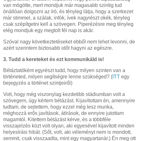
van mögötte, mert mondjuk már magasabb szintig tud
önállóan dolgozni az író, és tényleg látja, hogy a szerkezet
már stimmel, a szálak, infók, ívek nagyrészt okék, tényleg
csak szépítgetni kell a szövegen. Piperézésre meg tényleg
elég mondjuk egy megtolt fél nap is akár.
Szóval nagy következtetéseket ebből nem lehet levonni, de
azért szerintem biztosabb időt hagyni az egészre.
3. Tudd a kereteket és ezt kommunikáld is!
Bétáztatóként egyrészt tudd, hogy milyen szinten van a
történeted, milyen segítségre lenne szükséged? (
ITT
egy
bejegyzés a történet szintjeiről)
Volt, hogy még viszonylag kezdetibb stádiumban volt a
szövegem, úgy kértem bétázást. Kijavítottam én, amennyire
tudtam, de sejtettem, hogy ezzel még lesz munka,
méghozzá erős javítások, átírások, de ennyire jutottam
magamtól. Kitettem bétázást kérve, és a többféle
visszajelzés közt volt olyan, aki egyesével kijavított minden
helyesírási hibát. (Sőt, volt, aki véleményt nem is mondott,
semmit, csak visszaadta, mint egy magyartanár.) Én meg ott