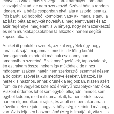
elolvassa valaki más szövegét, arról bármilyen formában
visszajelzést ad, de nem szerkesztő. Szóval béta a random
idegen, aki a bétás csoportban elvállalta a sztorid, béta az
írós barát, aki hobbiból körmölget, vagy aki maga is tanulja
az írást, béta az egy-két novellával megjelent valaki és az
akár regénnyel megjelent is. A lényeg, hogy nem szerkesztő
és nem munkakapcsolatban találkoztok, hanem segítői
kapcsolatban.
Amiket itt pontokba szedek, azokat vegyétek úgy, hogy
tanácsok saját magamnak, most is, de főleg korábbi
önmagamnak, mindenki másnak csak annyiban,
amennyiben szeretné. Ezek megfigyelések, tapasztalatok,
én ezt raktam össze, nekem így működtek, de nincs
mögöttem szakmai háttér, nem szerkesztői szemmel nézem
a dolgokat, szóval laikus megfigyeléseket várhattok. Ha
nektek is hasznos, annak örülnék a legjobban, hiszen azért
írom, de ne vegyétek kötelező érvényű “szabályoknak” őket.
Viszont érdemes lehet sem egyből elfogadni mindet, sem
egyből kidobni, mert mit dumálok itt, ha nem értek hozzá,
hanem elgondolkodni rajtuk, és adott esetben akár arra a
következtetésre jutni, hogy ez hülyeség, szerinted máshogy
van. Az is teljesen hasznos ám! (Meg is írhatjátok, vitázni is