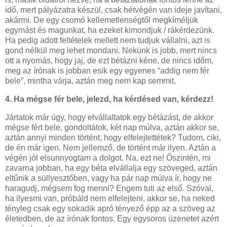
idő, mert pályázatra készül, csak hétvégén van ideje javítani,
akármi. De egy csomó kellemetlenségtől megkíméljük
egymást és magunkat, ha ezeket kimondjuk / rákérdezünk.
Ha pedig adott feltételek mellett nem tudjuk vállalni, azt is
gond nélkül meg lehet mondani. Nekünk is jobb, mert nincs
ott a nyomás, hogy jaj, de ezt bétázni kéne, de nincs időm,
meg az írónak is jobban esik egy egyenes “addig nem fér
bele”, mintha várja, aztán meg nem kap semmit.
4. Ha mégse fér bele, jelezd, ha kérdésed van, kérdezz!
Jártatok már úgy, hogy elvállaltatok egy bétázást, de akkor
mégse fért bele, gondoltátok, két nap múlva, aztán akkor se,
aztán annyi minden történt, hogy elfelejtettétek? Tudom, ciki,
de én már igen. Nem jellemző, de történt már ilyen. Aztán a
végén jól elsunnyogtam a dolgot. Na, ezt ne! Őszintén, mi
zavarna jobban, ha egy béta elvállalja egy szöveged, aztán
eltűnik a süllyesztőben, vagy ha pár nap múlva ír, hogy ne
haragudj, mégsem fog menni? Engem tuti az első. Szóval,
ha ilyesmi van, próbáld nem elfelejteni, akkor se, ha neked
tényleg csak egy sokadik apró tényező épp az a szöveg az
életedben, de az írónak fontos. Egy egysoros üzenetet azért