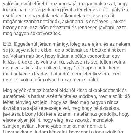
valóságosnál előrébb hoznom saját magamnak azzal, hogy
tudom, ha nem végzek még jóval a tényleges előtt - pályázat
esetében, de ha valakinek működnek a teljesen saját
magának szabott határidők, akkor arra is érvényes -, akkor
bizony nem lesz időm bétáztatni és rendesen javítani, azzal
meg nagyon sokat veszítek.
Ettől függetlenül jártam már így, főleg az elején, és ez nekem
se jó, ugye a fenti okból, de a bétának se / bétaként nekem
se. Voltam már úgy, hogy láttam a bétás csoportban egy
kiírást, érdekelt is volna a mű, szívesen is segítettem volna,
de mivel a kiírásban ott volt, hogy “két napon belül kéne,
mert hétvégén leadási határidő”, nem jelentkeztem, mert
nem lett volna időm olyan hamar megcsinálni.
Meg egyébként ez bétázói oldalról kissé elkapkodottnak és
amatőrnek is hathat. Azért feltételes módban, mert a szűk idő
lehet, tényleg azt jelzi, hogy az illető még nagyon nincs
tisztában a saját képességeivel, meg hogy bétáztatásra,
javításra bizony időt kéne szánni, netalán azt gondolja, hogy
elsőre olyan jót írt, hogy elég lesz szavak / mondatok
szintjén javítani, komolyabb munka már nem kell.
Ugyanakkor el tudom képzelni, hogy pont a tapasztaltság