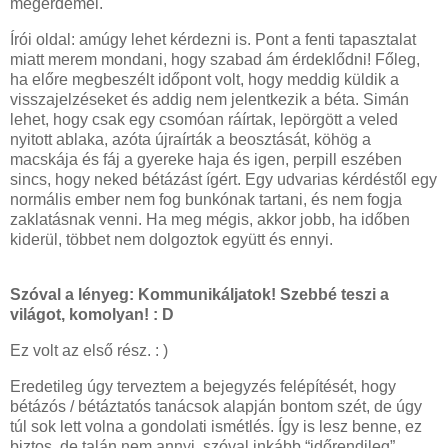
megérdemel.
Írói oldal: amúgy lehet kérdezni is. Pont a fenti tapasztalat
miatt merem mondani, hogy szabad ám érdeklődni! Főleg,
ha előre megbeszélt időpont volt, hogy meddig küldik a
visszajelzéseket és addig nem jelentkezik a béta. Simán
lehet, hogy csak egy csomóan ráírtak, lepörgött a veled
nyitott ablaka, azóta újraírták a beosztását, köhög a
macskája és fáj a gyereke haja és igen, perpill eszében
sincs, hogy neked bétázást ígért. Egy udvarias kérdéstől egy
normális ember nem fog bunkónak tartani, és nem fogja
zaklatásnak venni. Ha meg mégis, akkor jobb, ha időben
kiderül, többet nem dolgoztok együtt és ennyi.
Szóval a lényeg: Kommunikáljatok! Szebbé teszi a
világot, komolyan! : D
Ez volt az első rész. : )
Eredetileg úgy terveztem a bejegyzés felépítését, hogy
bétázós / bétáztatós tanácsok alapján bontom szét, de úgy
túl sok lett volna a gondolati ismétlés. Így is lesz benne, ez
biztos, de talán nem annyi, szóval inkább “időrendileg”