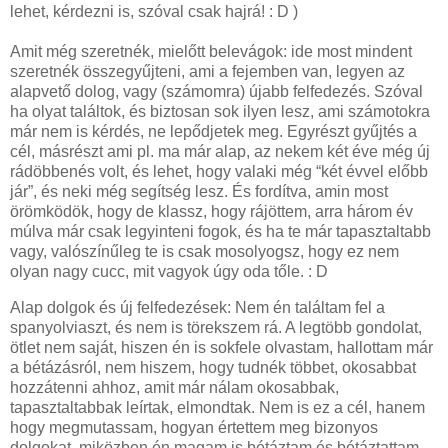
lehet, kérdezni is, szóval csak hajrá! : D )
Amit még szeretnék, mielőtt belevágok: ide most mindent
szeretnék összegyűjteni, ami a fejemben van, legyen az
alapvető dolog, vagy (számomra) újabb felfedezés. Szóval
ha olyat találtok, és biztosan sok ilyen lesz, ami számotokra
már nem is kérdés, ne lepődjetek meg. Egyrészt gyűjtés a
cél, másrészt ami pl. ma már alap, az nekem két éve még új
rádöbbenés volt, és lehet, hogy valaki még “két évvel előbb
jár”, és neki még segítség lesz. És fordítva, amin most
örömködök, hogy de klassz, hogy rájöttem, arra három év
múlva már csak legyinteni fogok, és ha te már tapasztaltabb
vagy, valószínűleg te is csak mosolyogsz, hogy ez nem
olyan nagy cucc, mit vagyok úgy oda tőle. : D
Alap dolgok és új felfedezések: Nem én találtam fel a
spanyolviaszt, és nem is törekszem rá. A legtöbb gondolat,
ötlet nem saját, hiszen én is sokfele olvastam, hallottam már
a bétázásról, nem hiszem, hogy tudnék többet, okosabbat
hozzátenni ahhoz, amit már nálam okosabbak,
tapasztaltabbak leírtak, elmondtak. Nem is ez a cél, hanem
hogy megmutassam, hogyan értettem meg bizonyos
dolgokat, miközben én magam is bétáztam és bétáztattam.