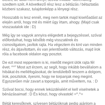
szedtem szét. A következő rész lesz a bétázás / bétaztatás
közbeni szakasz, tulajdonképp a lényegi rész.
Hosszabb is lesz ennél, meg nem tartok majd kiselőadást az
elején arról, hogy mit és miért úgy írtam, ahogy. (Majd csak
visszautalok ide : D)
Még így se vagyok annyira elégedett a bejegyzéssel, szóval
előfordulhat, hogy később még visszatérek és
csinosítgatom, javítok rajta. Ha végeztem és kint van minden
rész, és átjavítottam, és van jelentősebb változás, majd írok
róla a facebook oldalon egy posztot.
De ezt most reppentem is ki, mielőtt megint ülök rajta fél
évet. ^^” Most azt érzem, az segít, hogy inkább bevállalom a
hibákat és melléfogásokat, de lendületből teszem a dolgom,
írok, posztolok, ilyesmi, hogy ne torpanjak meg megint.
Egyszerűen már zavart a toporgás, amit műveltem, na. : D
Szóval bocsi, hogy ennek leküzdéséért el kell viselnetek a
bénázásaimat! : D És köszi, hogy olvastok! =^.^=
Bétát keresőknek, szívesen bétázóknak pedig ajánlom a