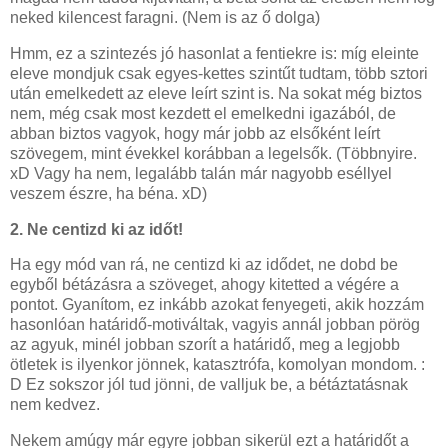
neked kilencest faragni. (Nem is az ő dolga)
Hmm, ez a szintezés jó hasonlat a fentiekre is: míg eleinte
eleve mondjuk csak egyes-kettes szintűt tudtam, több sztori
után emelkedett az eleve leírt szint is. Na sokat még biztos
nem, még csak most kezdett el emelkedni igazából, de
abban biztos vagyok, hogy már jobb az elsőként leírt
szövegem, mint évekkel korábban a legelsők. (Többnyire.
xD Vagy ha nem, legalább talán már nagyobb eséllyel
veszem észre, ha béna. xD)
2. Ne centizd ki az időt!
Ha egy mód van rá, ne centizd ki az idődet, ne dobd be
egyből bétázásra a szöveget, ahogy kitetted a végére a
pontot. Gyanítom, ez inkább azokat fenyegeti, akik hozzám
hasonlóan határidő-motiváltak, vagyis annál jobban pörög
az agyuk, minél jobban szorít a határidő, meg a legjobb
ötletek is ilyenkor jönnek, katasztrófa, komolyan mondom. :
D Ez sokszor jól tud jönni, de valljuk be, a bétáztatásnak
nem kedvez.
Nekem amúgy már egyre jobban sikerül ezt a határidőt a