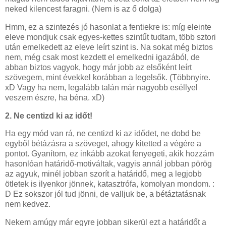
neked kilencest faragni. (Nem is az ő dolga)
Hmm, ez a szintezés jó hasonlat a fentiekre is: míg eleinte
eleve mondjuk csak egyes-kettes szintűt tudtam, több sztori
után emelkedett az eleve leírt szint is. Na sokat még biztos
nem, még csak most kezdett el emelkedni igazából, de
abban biztos vagyok, hogy már jobb az elsőként leírt
szövegem, mint évekkel korábban a legelsők. (Többnyire.
xD Vagy ha nem, legalább talán már nagyobb eséllyel
veszem észre, ha béna. xD)
2. Ne centizd ki az időt!
Ha egy mód van rá, ne centizd ki az idődet, ne dobd be
egyből bétázásra a szöveget, ahogy kitetted a végére a
pontot. Gyanítom, ez inkább azokat fenyegeti, akik hozzám
hasonlóan határidő-motiváltak, vagyis annál jobban pörög
az agyuk, minél jobban szorít a határidő, meg a legjobb
ötletek is ilyenkor jönnek, katasztrófa, komolyan mondom. :
D Ez sokszor jól tud jönni, de valljuk be, a bétáztatásnak
nem kedvez.
Nekem amúgy már egyre jobban sikerül ezt a határidőt a