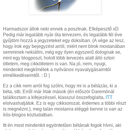
Harmadszor állok neki ennek a posztnak. Elképesztő xD
Pedig már legalább nyár óta tervezem, és legalább fél éve
gyűjtöm hozzá a jegyzeteket egy doksiban. (A vége az lesz,
hogy írok egy bejegyzést arról, miért nem bírok mostanában
semminek nekiállni, még egy ilyen egyszerű dolognak se,
mint egy blogposzt, holott több tervezés alatt álló sztori
ötletem, meg cikkötletem is van. Na jó, nem, nyugi,
mindenkit megkímélek a nyilvános nyavalygásaimtól
elmélkedéseimtől. : D )
Ez a cikk nem arról fog szólni, hogy mi is a bétázás, ki a
béta, stb. Erről már írtak mások (én először Daremónál
találkoztam a kifejezéssel, klasszul összefoglalta,
ITT
elolvashatjátok. Ez is egy cikksorozat, érdemes a többi részt
is megnézni.), meg talán mostanra eléggé benne is van az
írós-blogos köztudatban.
Itt én most mindenkit egyöntetűen bétának fogok hívni, aki