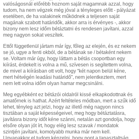
valóságosnál előrébb hoznom saját magamnak azzal, hogy
tudom, ha nem végzek még jóval a tényleges előtt - pályázat
esetében, de ha valakinek működnek a teljesen saját
magának szabott határidők, akkor arra is érvényes -, akkor
bizony nem lesz időm bétáztatni és rendesen javítani, azzal
meg nagyon sokat veszítek.
Ettől függetlenül jártam már így, főleg az elején, és ez nekem
se jó, ugye a fenti okból, de a bétának se / bétaként nekem
se. Voltam már úgy, hogy láttam a bétás csoportban egy
kiírást, érdekelt is volna a mű, szívesen is segítettem volna,
de mivel a kiírásban ott volt, hogy “két napon belül kéne,
mert hétvégén leadási határidő”, nem jelentkeztem, mert
nem lett volna időm olyan hamar megcsinálni.
Meg egyébként ez bétázói oldalról kissé elkapkodottnak és
amatőrnek is hathat. Azért feltételes módban, mert a szűk idő
lehet, tényleg azt jelzi, hogy az illető még nagyon nincs
tisztában a saját képességeivel, meg hogy bétáztatásra,
javításra bizony időt kéne szánni, netalán azt gondolja, hogy
elsőre olyan jót írt, hogy elég lesz szavak / mondatok
szintjén javítani, komolyabb munka már nem kell.
Ugyanakkor el tudom képzelni, hogy pont a tapasztaltság