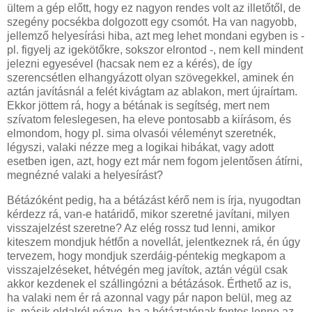
ültem a gép előtt, hogy ez nagyon rendes volt az illetőtől, de
szegény pocsékba dolgozott egy csomót. Ha van nagyobb,
jellemző helyesírási hiba, azt meg lehet mondani egyben is -
pl. figyelj az igekötőkre, sokszor elrontod -, nem kell mindent
jelezni egyesével (hacsak nem ez a kérés), de így
szerencsétlen elhangyázott olyan szövegekkel, aminek én
aztán javításnál a felét kivágtam az ablakon, mert újraírtam.
Ekkor jöttem rá, hogy a bétának is segítség, mert nem
szívatom feleslegesen, ha eleve pontosabb a kiírásom, és
elmondom, hogy pl. sima olvasói véleményt szeretnék,
légyszi, valaki nézze meg a logikai hibákat, vagy adott
esetben igen, azt, hogy ezt már nem fogom jelentősen átírni,
megnézné valaki a helyesírást?
Bétázóként pedig, ha a bétázást kérő nem is írja, nyugodtan
kérdezz rá, van-e határidő, mikor szeretné javítani, milyen
visszajelzést szeretne? Az elég rossz tud lenni, amikor
kiteszem mondjuk hétfőn a novellát, jelentkeznek rá, én úgy
tervezem, hogy mondjuk szerdáig-péntekig megkapom a
visszajelzéseket, hétvégén meg javítok, aztán végül csak
akkor kezdenek el szállingózni a bétázások. Érthető az is,
ha valaki nem ér rá azonnal vagy pár napon belül, meg az
is, másik oldalról nézve, ha a bétáztatónak fontos lenne az