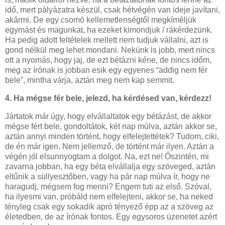
idő, mert pályázatra készül, csak hétvégén van ideje javítani,
akármi. De egy csomó kellemetlenségtől megkíméljük
egymást és magunkat, ha ezeket kimondjuk / rákérdezünk.
Ha pedig adott feltételek mellett nem tudjuk vállalni, azt is
gond nélkül meg lehet mondani. Nekünk is jobb, mert nincs
ott a nyomás, hogy jaj, de ezt bétázni kéne, de nincs időm,
meg az írónak is jobban esik egy egyenes “addig nem fér
bele”, mintha várja, aztán meg nem kap semmit.
4. Ha mégse fér bele, jelezd, ha kérdésed van, kérdezz!
Jártatok már úgy, hogy elvállaltatok egy bétázást, de akkor
mégse fért bele, gondoltátok, két nap múlva, aztán akkor se,
aztán annyi minden történt, hogy elfelejtettétek? Tudom, ciki,
de én már igen. Nem jellemző, de történt már ilyen. Aztán a
végén jól elsunnyogtam a dolgot. Na, ezt ne! Őszintén, mi
zavarna jobban, ha egy béta elvállalja egy szöveged, aztán
eltűnik a süllyesztőben, vagy ha pár nap múlva ír, hogy ne
haragudj, mégsem fog menni? Engem tuti az első. Szóval,
ha ilyesmi van, próbáld nem elfelejteni, akkor se, ha neked
tényleg csak egy sokadik apró tényező épp az a szöveg az
életedben, de az írónak fontos. Egy egysoros üzenetet azért