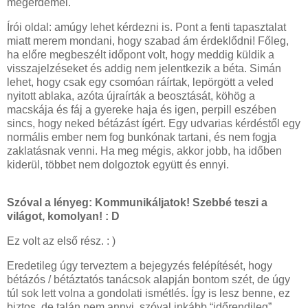
megérdemel.
Írói oldal: amúgy lehet kérdezni is. Pont a fenti tapasztalat
miatt merem mondani, hogy szabad ám érdeklődni! Főleg,
ha előre megbeszélt időpont volt, hogy meddig küldik a
visszajelzéseket és addig nem jelentkezik a béta. Simán
lehet, hogy csak egy csomóan ráírtak, lepörgött a veled
nyitott ablaka, azóta újraírták a beosztását, köhög a
macskája és fáj a gyereke haja és igen, perpill eszében
sincs, hogy neked bétázást ígért. Egy udvarias kérdéstől egy
normális ember nem fog bunkónak tartani, és nem fogja
zaklatásnak venni. Ha meg mégis, akkor jobb, ha időben
kiderül, többet nem dolgoztok együtt és ennyi.
Szóval a lényeg: Kommunikáljatok! Szebbé teszi a
világot, komolyan! : D
Ez volt az első rész. : )
Eredetileg úgy terveztem a bejegyzés felépítését, hogy
bétázós / bétáztatós tanácsok alapján bontom szét, de úgy
túl sok lett volna a gondolati ismétlés. Így is lesz benne, ez
biztos, de talán nem annyi, szóval inkább “időrendileg”