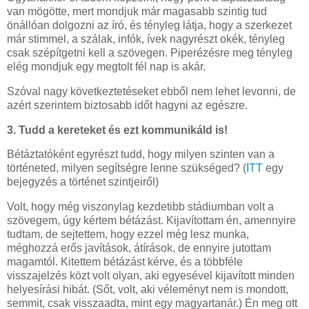
van mögötte, mert mondjuk már magasabb szintig tud
önállóan dolgozni az író, és tényleg látja, hogy a szerkezet
már stimmel, a szálak, infók, ívek nagyrészt okék, tényleg
csak szépítgetni kell a szövegen. Piperézésre meg tényleg
elég mondjuk egy megtolt fél nap is akár.
Szóval nagy következtetéseket ebből nem lehet levonni, de
azért szerintem biztosabb időt hagyni az egészre.
3. Tudd a kereteket és ezt kommunikáld is!
Bétáztatóként egyrészt tudd, hogy milyen szinten van a
történeted, milyen segítségre lenne szükséged? (
ITT
egy
bejegyzés a történet szintjeiről)
Volt, hogy még viszonylag kezdetibb stádiumban volt a
szövegem, úgy kértem bétázást. Kijavítottam én, amennyire
tudtam, de sejtettem, hogy ezzel még lesz munka,
méghozzá erős javítások, átírások, de ennyire jutottam
magamtól. Kitettem bétázást kérve, és a többféle
visszajelzés közt volt olyan, aki egyesével kijavított minden
helyesírási hibát. (Sőt, volt, aki véleményt nem is mondott,
semmit, csak visszaadta, mint egy magyartanár.) Én meg ott