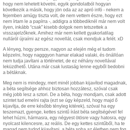
hogy nem lehetett követni, egyik gondolatból hogyan
következik a másik, hogy jön oda az az apró infó - nekem a
fejemben amúgy tiszta volt, de nem vettem észre, hogy ezt
nem írtam le a papírra -, addigra a többediknél már nem volt
ilyen, inkább “csak” kisebb dolgok nem tetszettek a
visszajelzőknek. Amihez már nem kellett gyakorlatilag
nulláról újraírni az egész novellát, csak mondjuk a felét. xD
A lényeg, hogy persze, nagyon az elején még el tudom
képzelni, hogy nagggyon hamar elakad valaki, és önállóan
nem tudja javítani a történetet, de ez néhány novellával
leküzdhető. Utána már csak lustaság lenne egyből bedobni
a bétáknak.
Meg nem is mindegy, mert minél jobban kijavítod magadnak,
a béta segítsége ahhoz biztosan hozzátesz, szóval csak
még jobb lesz a sztori. De a béta, hogy mondjam, csak adott
szintet tud emelni rajta (ezt se úgy képzeld, hogy majd ő
kijavítja, de erre később tényleg kitérek), szóval ha egy
teszemazt, gyenge, kettes szintű írást béta segítségével fel
lehet húzni, hármasra, egy négyest ötösre vagy hatosra, egy
nyolcast kilencesre, az reális. De egy kettes szintűből, ha te
magad nem tudod kijavítani, a béta soha az életben nem fog