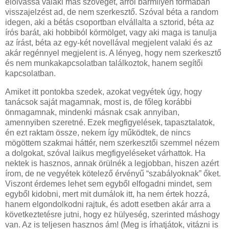
elolvassa valaki más szövegét, arról bármilyen formában
visszajelzést ad, de nem szerkesztő. Szóval béta a random
idegen, aki a bétás csoportban elvállalta a sztorid, béta az
írós barát, aki hobbiból körmölget, vagy aki maga is tanulja
az írást, béta az egy-két novellával megjelent valaki és az
akár regénnyel megjelent is. A lényeg, hogy nem szerkesztő
és nem munkakapcsolatban találkoztok, hanem segítői
kapcsolatban.
Amiket itt pontokba szedek, azokat vegyétek úgy, hogy
tanácsok saját magamnak, most is, de főleg korábbi
önmagamnak, mindenki másnak csak annyiban,
amennyiben szeretné. Ezek megfigyelések, tapasztalatok,
én ezt raktam össze, nekem így működtek, de nincs
mögöttem szakmai háttér, nem szerkesztői szemmel nézem
a dolgokat, szóval laikus megfigyeléseket várhattok. Ha
nektek is hasznos, annak örülnék a legjobban, hiszen azért
írom, de ne vegyétek kötelező érvényű “szabályoknak” őket.
Viszont érdemes lehet sem egyből elfogadni mindet, sem
egyből kidobni, mert mit dumálok itt, ha nem értek hozzá,
hanem elgondolkodni rajtuk, és adott esetben akár arra a
következtetésre jutni, hogy ez hülyeség, szerinted máshogy
van. Az is teljesen hasznos ám! (Meg is írhatjátok, vitázni is