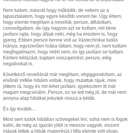
Nem tudom, másnál hogy működik, de nekem az a
tapasztalatom, hogy egyre később vonom be. Úgy értem,
hogy eleinte megírtam a novellát, persze, átfutottam,
csinosítgattam, de úgy nagyon azt se tudtam, mit kéne
javítani rajta, hogy álljak neki, még ha éreztem is, hogy
gyeng. Ebben persze benne volt az írástechnikai tudás
hiánya, egyszerűen hiába láttam, hogy nem jó, nem tudtam
megfogalmazni, hogy miért nem, és így javítani se tudtam.
Kértem bétázást, kaptam visszajelzést, persze, elég
negatívokat is.
Következő novellánál már megírtam, végiggondoltam, az
elsőnél miféle hibáim voltak, hogy mutattak rájuk, mire
jöttem rá, hogy és mit lehet javítani, igyekeztem itt már
magam megcsinálni. Persze, ez se lett még jó, de már nem
annyira alap hibákat jeleztek vissza a béták.
És így tovább…
Most sem tudok hibátlan szövegeket írni, soha nem is fogok
tudni, de még az igazán jótól is messze vagyok, viszont
mások lettek a hibák (nagyrészt.) Míg eleinte volt olyan,