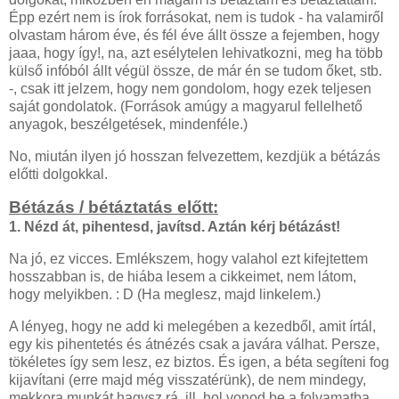
Épp ezért nem is írok forrásokat, nem is tudok - ha valamiről
olvastam három éve, és fél éve állt össze a fejemben, hogy
jaaa, hogy így!, na, azt esélytelen lehivatkozni, meg ha több
külső infóból állt végül össze, de már én se tudom őket, stb.
-, csak itt jelzem, hogy nem gondolom, hogy ezek teljesen
saját gondolatok. (Források amúgy a magyarul fellelhető
anyagok, beszélgetések, mindenféle.)
No, miután ilyen jó hosszan felvezettem, kezdjük a bétázás
előtti dolgokkal.
Bétázás / bétáztatás előtt:
1. Nézd át, pihentesd, javítsd. Aztán kérj bétázást!
Na jó, ez vicces. Emlékszem, hogy valahol ezt kifejtettem
hosszabban is, de hiába lesem a cikkeimet, nem látom,
hogy melyikben. : D (Ha meglesz, majd linkelem.)
A lényeg, hogy ne add ki melegében a kezedből, amit írtál,
egy kis pihentetés és átnézés csak a javára válhat. Persze,
tökéletes így sem lesz, ez biztos. És igen, a béta segíteni fog
kijavítani (erre majd még visszatérünk), de nem mindegy,
mekkora munkát hagysz rá, ill. hol vonod be a folyamatba.