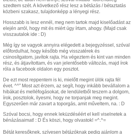
szedtem szét. A következő rész lesz a bétázás / bétaztatás
közbeni szakasz, tulajdonképp a lényegi rész.
Hosszabb is lesz ennél, meg nem tartok majd kiselőadást az
elején arról, hogy mit és miért úgy írtam, ahogy. (Majd csak
visszautalok ide : D)
Még így se vagyok annyira elégedett a bejegyzéssel, szóval
előfordulhat, hogy később még visszatérek és
csinosítgatom, javítok rajta. Ha végeztem és kint van minden
rész, és átjavítottam, és van jelentősebb változás, majd írok
róla a facebook oldalon egy posztot.
De ezt most reppentem is ki, mielőtt megint ülök rajta fél
évet. ^^” Most azt érzem, az segít, hogy inkább bevállalom a
hibákat és melléfogásokat, de lendületből teszem a dolgom,
írok, posztolok, ilyesmi, hogy ne torpanjak meg megint.
Egyszerűen már zavart a toporgás, amit műveltem, na. : D
Szóval bocsi, hogy ennek leküzdéséért el kell viselnetek a
bénázásaimat! : D És köszi, hogy olvastok! =^.^=
Bétát keresőknek, szívesen bétázóknak pedig ajánlom a