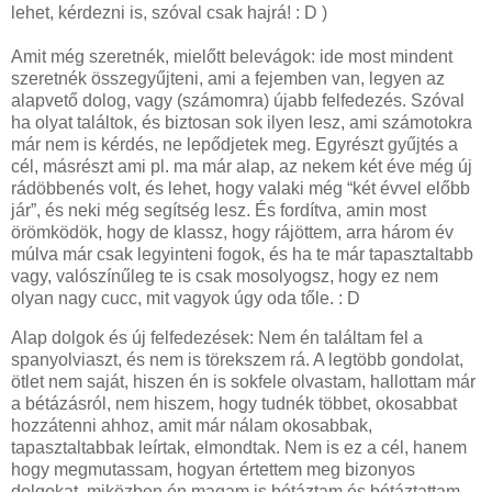
lehet, kérdezni is, szóval csak hajrá! : D )
Amit még szeretnék, mielőtt belevágok: ide most mindent
szeretnék összegyűjteni, ami a fejemben van, legyen az
alapvető dolog, vagy (számomra) újabb felfedezés. Szóval
ha olyat találtok, és biztosan sok ilyen lesz, ami számotokra
már nem is kérdés, ne lepődjetek meg. Egyrészt gyűjtés a
cél, másrészt ami pl. ma már alap, az nekem két éve még új
rádöbbenés volt, és lehet, hogy valaki még “két évvel előbb
jár”, és neki még segítség lesz. És fordítva, amin most
örömködök, hogy de klassz, hogy rájöttem, arra három év
múlva már csak legyinteni fogok, és ha te már tapasztaltabb
vagy, valószínűleg te is csak mosolyogsz, hogy ez nem
olyan nagy cucc, mit vagyok úgy oda tőle. : D
Alap dolgok és új felfedezések: Nem én találtam fel a
spanyolviaszt, és nem is törekszem rá. A legtöbb gondolat,
ötlet nem saját, hiszen én is sokfele olvastam, hallottam már
a bétázásról, nem hiszem, hogy tudnék többet, okosabbat
hozzátenni ahhoz, amit már nálam okosabbak,
tapasztaltabbak leírtak, elmondtak. Nem is ez a cél, hanem
hogy megmutassam, hogyan értettem meg bizonyos
dolgokat, miközben én magam is bétáztam és bétáztattam.