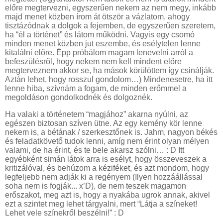
előre megtervezni, egyszerűen nekem az nem megy, inkább
majd menet közben írom át ötször a vázlatom, ahogy
tisztázódnak a dolgok a fejemben, de egyszerűen szeretem,
ha “él a történet” és látom működni. Vagyis egy csomó
minden menet közben jut eszembe, és esélytelen lenne
kitalálni előre. Épp próbálom magam lenevelni arról a
befeszülésről, hogy nekem nem kell mindent előre
megterveznem akkor se, ha mások körülöttem így csinálják.
Aztán lehet, hogy rosszul gondolom…) Mindenesetre, ha itt
lenne hiba, szívnám a fogam, de minden erőmmel a
megoldáson gondolkodnék és dolgoznék.
Ha valaki a történetem “magjához” akarna nyúlni, az
egészen biztosan szíven ütne. Az egy kemény kör lenne
nekem is, a bétának / szerkesztőnek is. Jahm, nagyon békés
és feladatkövető tudok lenni, amíg nem érint olyan mélyen
valami, de ha érint, és te bele akarsz szólni… : D Itt
egyébként simán látok arra is esélyt, hogy összeveszek a
kritizálóval, és behúzom a kéziféket, és azt mondom, hogy
legfeljebb nem adják ki a regényem (Ilyen hozzáállással
soha nem is fogják... x’D), de nem teszek magamon
erőszakot, meg azt is, hogy a nyakába ugrok annak, akivel
ezt a szintet meg lehet tárgyalni, mert “Látja a színeket!
Lehet vele színekről beszélni!” : D