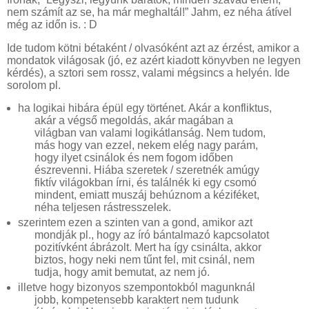
nem számít az se, ha már meghaltál!” Jahm, ez néha átível
még az időn is. : D
Ide tudom kötni bétaként / olvasóként azt az érzést, amikor a
mondatok világosak (jó, ez azért kiadott könyvben ne legyen
kérdés), a sztori sem rossz, valami mégsincs a helyén. Ide
sorolom pl.
ha logikai hibára épül egy történet. Akár a konfliktus,
akár a végső megoldás, akár magában a
világban van valami logikátlanság. Nem tudom,
más hogy van ezzel, nekem elég nagy parám,
hogy ilyet csinálok és nem fogom időben
észrevenni. Hiába szeretek / szeretnék amúgy
fiktív világokban írni, és találnék ki egy csomó
mindent, emiatt muszáj behúznom a kéziféket,
néha teljesen rástresszelek.
szerintem ezen a szinten van a gond, amikor azt
mondják pl., hogy az író bántalmazó kapcsolatot
pozitívként ábrázolt. Mert ha így csinálta, akkor
biztos, hogy neki nem tűnt fel, mit csinál, nem
tudja, hogy amit bemutat, az nem jó.
illetve hogy bizonyos szempontokból magunknál
jobb, kompetensebb karaktert nem tudunk