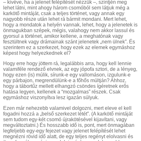
– kivéve, ha a jelenet felépítését nézzük –, szintjén meg
lehet látni, mint ahogy három csomóból sem látjuk még a
karkötő mintáját, csak a teljes történet, vagy annak egy
nagyobb része után lehet rá bármit mondani. Mert lehet,
hogy a mondatok a helyén vannak, lehet, hogy a jelenetek is
önmagukban szépek, mégis, valahogy nem akkor lassul és
gyorsul a történet, amikor kellene, a meghatónak vagy
fesztültnek vagy drámainak szánt jelenetek „nem ülnek”. És
szerintem ez a szerkezet, hogy ezek az elemek egymáshoz
képest hogy helyezkednek el?
Hogy erre hogy jöttem rá, legalábbis arra, hogy kell lennie
valamiféle rendező elvnek, az egy jópofa sztori, de a lényeg,
hogy ezen (is) múlik, sírunk-e egy vallomáson, izgulunk-e
egy párbajon, megrendülünk-e a főhős múltján? Ahhoz,
hogy a tábortűz mellett elhangzó csöndes ígéretnek erős
hatása legyen, kellenek a “mozgalmas” részek. Csak
egymáshoz viszonyítva lesz igazán súlyuk.
Ezen már nehezebb valamivel dolgozni, mert eleve el kell
fogadni hozzá a „belső szerkezet létét”. (A karkötő mintáját
sem tudom egy-két csomó újrakötésével kijavítani, vagy
megváltoztatni.) És hosszabb idő is, pont, mert önmagában
legfeljebb egy-egy fejezet vagy jelenet felépítését lehet
megnézni rövid idő alatt, de egy teljes regényt elolvasni és