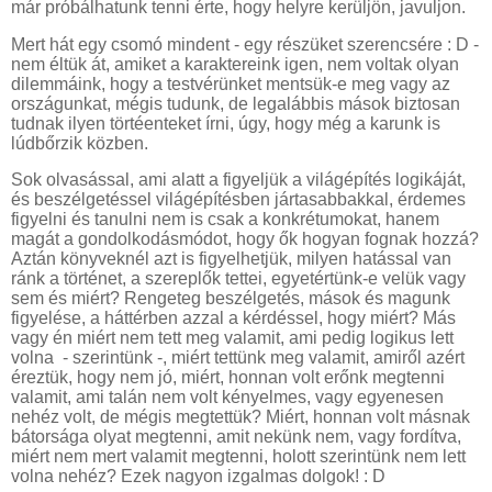
már próbálhatunk tenni érte, hogy helyre kerüljön, javuljon.
Mert hát egy csomó mindent - egy részüket szerencsére : D -
nem éltük át, amiket a karaktereink igen, nem voltak olyan
dilemmáink, hogy a testvérünket mentsük-e meg vagy az
országunkat, mégis tudunk, de legalábbis mások biztosan
tudnak ilyen törtéenteket írni, úgy, hogy még a karunk is
lúdbőrzik közben.
Sok olvasással, ami alatt a figyeljük a világépítés logikáját,
és beszélgetéssel világépítésben jártasabbakkal, érdemes
figyelni és tanulni nem is csak a konkrétumokat, hanem
magát a gondolkodásmódot, hogy ők hogyan fognak hozzá?
Aztán könyveknél azt is figyelhetjük, milyen hatással van
ránk a történet, a szereplők tettei, egyetértünk-e velük vagy
sem és miért? Rengeteg beszélgetés, mások és magunk
figyelése, a háttérben azzal a kérdéssel, hogy miért? Más
vagy én miért nem tett meg valamit, ami pedig logikus lett
volna - szerintünk -, miért tettünk meg valamit, amiről azért
éreztük, hogy nem jó, miért, honnan volt erőnk megtenni
valamit, ami talán nem volt kényelmes, vagy egyenesen
nehéz volt, de mégis megtettük? Miért, honnan volt másnak
bátorsága olyat megtenni, amit nekünk nem, vagy fordítva,
miért nem mert valamit megtenni, holott szerintünk nem lett
volna nehéz? Ezek nagyon izgalmas dolgok! : D