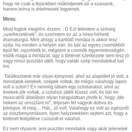
hogy ne csak a fejünkben működjenek jól a szavaink,
hanem leírva is értelmesek legyenek.
Minta:
Most fogtok megölni, érzem. : D Ezt tekintem a szöveg
„szerkezetének”, és szerintem ez az a híres-hírhedt
dramaturgia. Mint ahogy a karkötő mintája is akkor lesz
szép, ha minden a helyén van, és bár az egyes csomókból
épül fel, rajzolódik ki, mégsem a csomók egyenletességén
múlik maga a mintázat, úgy a történet szerkezete sem lesz jó
vagy rossz pusztán attól, hogy valaki szép mondatokat tud
írni.
Találkoztatok már olyan könyvvel, ahol az alapötlet jó volt, a
mondatok kerekek, szépek voltak, de mégis valahogy lapos
volt a sztori? Én nemrég láttam egy színdarabot, ahol az
énekek jók voltak, a színészi játék klassz volt, és bár én
musicalről általában olyan hangulatban jövök ki, hogy „Ide
nekem az oroszlánt is!”, teljesen fel vagyok dobva és
pörögve, itt meg… Hát... jó volt. Valahogy ez volt az egészről
az összbenyomásom. Ilyen helyzetekben sejtem azt, hogy a
történet felépítése csúszott el valahol.
Ez nem olyasmi, ami pusztán mondatok vagy akár jelenetek