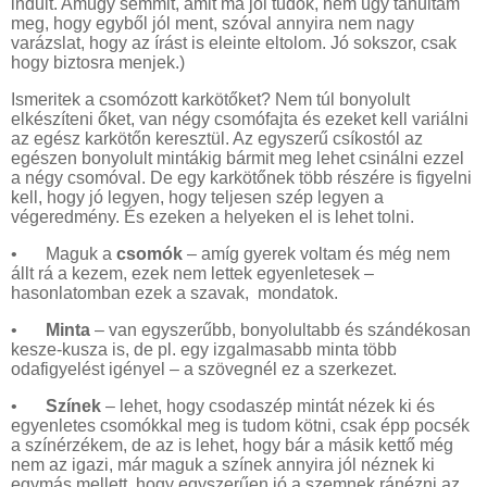
indult. Amúgy semmit, amit ma jól tudok, nem úgy tanultam
meg, hogy egyből jól ment, szóval annyira nem nagy
varázslat, hogy az írást is eleinte eltolom. Jó sokszor, csak
hogy biztosra menjek.)
Ismeritek a csomózott karkötőket? Nem túl bonyolult
elkészíteni őket, van négy csomófajta és ezeket kell variálni
az egész karkötőn keresztül. Az egyszerű csíkostól az
egészen bonyolult mintákig bármit meg lehet csinálni ezzel
a négy csomóval. De egy karkötőnek több részére is figyelni
kell, hogy jó legyen, hogy teljesen szép legyen a
végeredmény. És ezeken a helyeken el is lehet tolni.
•
Maguk a
csomók
– amíg gyerek voltam és még nem
állt rá a kezem, ezek nem lettek egyenletesek –
hasonlatomban ezek a szavak, mondatok.
•
Minta
– van egyszerűbb, bonyolultabb és szándékosan
kesze-kusza is, de pl. egy izgalmasabb minta több
odafigyelést igényel – a szövegnél ez a szerkezet.
•
Színek
– lehet, hogy csodaszép mintát nézek ki és
egyenletes csomókkal meg is tudom kötni, csak épp pocsék
a színérzékem, de az is lehet, hogy bár a másik kettő még
nem az igazi, már maguk a színek annyira jól néznek ki
egymás mellett, hogy egyszerűen jó a szemnek ránézni az