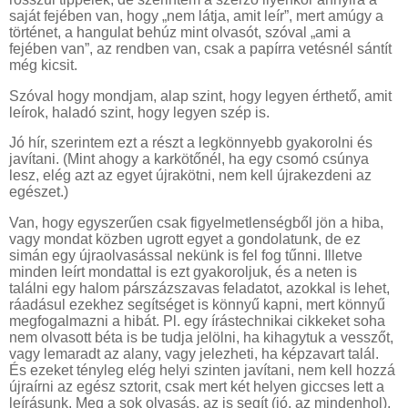
saját fejében van, hogy „nem látja, amit leír”, mert amúgy a
történet, a hangulat behúz mint olvasót, szóval „ami a
fejében van”, az rendben van, csak a papírra vetésnél sántít
még kicsit.
Szóval hogy mondjam, alap szint, hogy legyen érthető, amit
leírok, haladó szint, hogy legyen szép is.
Jó hír, szerintem ezt a részt a legkönnyebb gyakorolni és
javítani. (Mint ahogy a karkötőnél, ha egy csomó csúnya
lesz, elég azt az egyet újrakötni, nem kell újrakezdeni az
egészet.)
Van, hogy egyszerűen csak figyelmetlenségből jön a hiba,
vagy mondat közben ugrott egyet a gondolatunk, de ez
simán egy újraolvasással nekünk is fel fog tűnni. Illetve
minden leírt mondattal is ezt gyakoroljuk, és a neten is
találni egy halom párszázszavas feladatot, azokkal is lehet,
ráadásul ezekhez segítséget is könnyű kapni, mert könnyű
megfogalmazni a hibát. Pl. egy írástechnikai cikkeket soha
nem olvasott béta is be tudja jelölni, ha kihagytuk a vesszőt,
vagy lemaradt az alany, vagy jelezheti, ha képzavart talál.
És ezeket tényleg elég helyi szinten javítani, nem kell hozzá
újraírni az egész sztorit, csak mert két helyen giccses lett a
leírásunk. Meg a sok olvasás, az is segít (jó, az mindenhol),