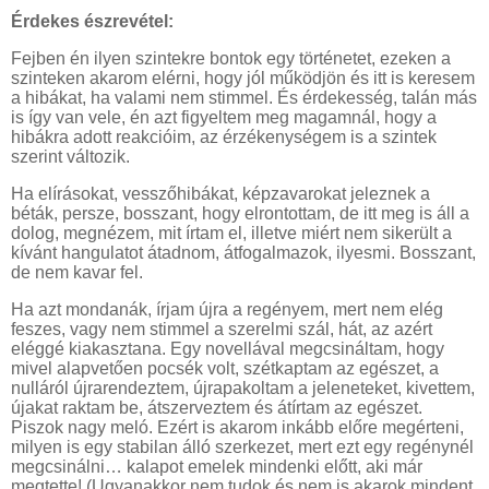
Érdekes észrevétel:
Fejben én ilyen szintekre bontok egy történetet, ezeken a
szinteken akarom elérni, hogy jól működjön és itt is keresem
a hibákat, ha valami nem stimmel. És érdekesség, talán más
is így van vele, én azt figyeltem meg magamnál, hogy a
hibákra adott reakcióim, az érzékenységem is a szintek
szerint változik.
Ha elírásokat, vesszőhibákat, képzavarokat jeleznek a
béták, persze, bosszant, hogy elrontottam, de itt meg is áll a
dolog, megnézem, mit írtam el, illetve miért nem sikerült a
kívánt hangulatot átadnom, átfogalmazok, ilyesmi. Bosszant,
de nem kavar fel.
Ha azt mondanák, írjam újra a regényem, mert nem elég
feszes, vagy nem stimmel a szerelmi szál, hát, az azért
eléggé kiakasztana. Egy novellával megcsináltam, hogy
mivel alapvetően pocsék volt, szétkaptam az egészet, a
nulláról újrarendeztem, újrapakoltam a jeleneteket, kivettem,
újakat raktam be, átszerveztem és átírtam az egészet.
Piszok nagy meló. Ezért is akarom inkább előre megérteni,
milyen is egy stabilan álló szerkezet, mert ezt egy regénynél
megcsinálni… kalapot emelek mindenki előtt, aki már
megtette! (Ugyanakkor nem tudok és nem is akarok mindent