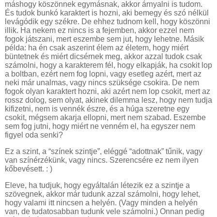
máshogy köszönnek egymásnak, akkor árnyalni is tudom.
És tudok bunkó karaktert is hozni, aki bemegy és szó nélkül
levágódik egy székre. De ehhez tudnom kell, hogy köszönni
illik. Ha nekem ez nincs is a fejemben, akkor ezzel nem
fogok játszani, mert eszembe sem jut, hogy lehetne. Másik
példa: ha én csak aszerint élem az életem, hogy miért
büntetnek és miért dicsérnek meg, akkor azzal tudok csak
számolni, hogy a karakterem fél, hogy elkapják, ha csokit lop
a boltban, ezért nem fog lopni, vagy esetleg azért, mert az
neki már unalmas, vagy nincs szüksége csokira. De nem
fogok olyan karaktert hozni, aki azért nem lop csokit, mert az
rossz dolog, sem olyat, akinek dilemma lesz, hogy nem tudja
kifizetni, nem is vennék észre, és a húga szeretne egy
csokit, mégsem akarja ellopni, mert nem szabad. Eszembe
sem fog jutni, hogy miért ne venném el, ha egyszer nem
figyel oda senki?
Ez a szint, a “színek szintje”, eléggé “adottnak” tűnik, vagy
van színérzékünk, vagy nincs. Szerencsére ez nem ilyen
kőbevésett. : )
Eleve, ha tudjuk, hogy egyáltalán létezik ez a szintje a
szövegnek, akkor már tudunk azzal számolni, hogy lehet,
hogy valami itt nincsen a helyén. (Vagy minden a helyén
van, de tudatosabban tudunk vele számolni.) Onnan pedig