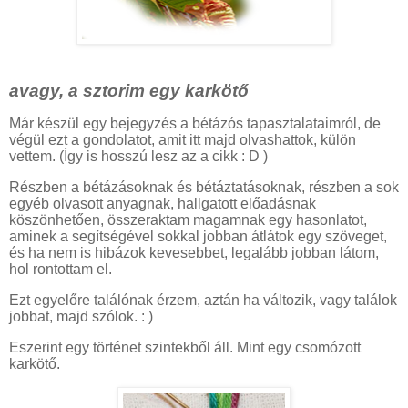
avagy, a sztorim egy karkötő
Már készül egy bejegyzés a bétázós tapasztalataimról, de
végül ezt a gondolatot, amit itt majd olvashattok, külön
vettem. (Így is hosszú lesz az a cikk : D )
Részben a bétázásoknak és bétáztatásoknak, részben a sok
egyéb olvasott anyagnak, hallgatott előadásnak
köszönhetően, összeraktam magamnak egy hasonlatot,
aminek a segítségével sokkal jobban átlátok egy szöveget,
és ha nem is hibázok kevesebbet, legalább jobban látom,
hol rontottam el.
Ezt egyelőre találónak érzem, aztán ha változik, vagy találok
jobbat, majd szólok. : )
Eszerint egy történet szintekből áll. Mint egy csomózott
karkötő.