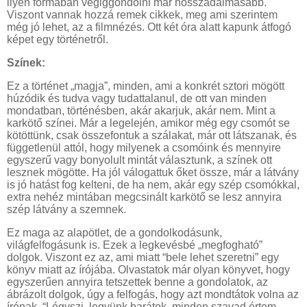
ilyen formában végiggondolni már hosszadalmasabb.
Viszont vannak hozzá remek cikkek, meg ami szerintem
még jó lehet, az a filmnézés. Ott két óra alatt kapunk átfogó
képet egy történetről.
Színek:
Ez a történet „magja”, minden, ami a konkrét sztori mögött
húzódik és tudva vagy tudattalanul, de ott van minden
mondatban, történésben, akár akarjuk, akár nem. Mint a
karkötő színei. Már a legelején, amikor még egy csomót se
kötöttünk, csak összefontuk a szálakat, már ott látszanak, és
függetlenül attól, hogy milyenek a csomóink és mennyire
egyszerű vagy bonyolult mintát választunk, a színek ott
lesznek mögötte. Ha jól válogattuk őket össze, már a látvány
is jó hatást fog kelteni, de ha nem, akár egy szép csomókkal,
extra nehéz mintában megcsinált karkötő se lesz annyira
szép látvány a szemnek.
Ez maga az alapötlet, de a gondolkodásunk,
világfelfogásunk is. Ezek a legkevésbé „megfogható”
dolgok. Viszont ez az, ami miatt “bele lehet szeretni” egy
könyv miatt az írójába. Olvastatok már olyan könyvet, hogy
egyszerűen annyira tetszettek benne a gondolatok, az
ábrázolt dolgok, úgy a felfogás, hogy azt mondtátok volna az
írónak, “Légyszi, legyünk barátok, minden szavad értem,