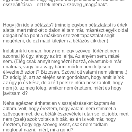
összeállításra – ezt tekintem a szöveg „magjának”.
Hogy jön ide a bétázás? (mindig egyben bétáztatást is értek
alatta, mert mindkét oldalon álltam már, másrészt egyik oldal
dolgait néha pont a másikon szerzett tapasztalat segít
megérteni, de ezt majd kifejtem a bétázós cikkben)
Induljunk ki onnan, hogy nem, egy szöveg, történet nem
azonnal jó úgy, ahogy az író leírja. Az enyém sem, másé
sem. (Elég csak annyit megnézni hozzá, olvastunk-e már
unalmas, vagy fura vagy bármi módon nem teljesen
élvezhető sztorit? Biztosan. Szóval ott valami nem stimmel.)
Ez eddig jó, azt az elején sem gondoltam, hogy amit leírok
az úgy jó és kész, de azért persze irtóra bosszantott, hogy
nem jó, az meg főleg, amikor nem értettem, miért és hogy
javítsam ki?
Néha egészen érthetetlen visszajelzéseket kaptam és
adtam. Volt, hogy éreztem, hogy valami nem stimmel a
szövegemmel, de a béták észrevételei után se lett jobb, mert
nem (csak) azok voltak a hibák, és én is volt már, hogy
éreztem, hogy egy szöveg rossz, csak nem tudtam
megfogalmazni, miért, mi a gond?