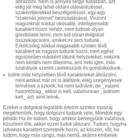
ábrázolni. Nem is annyira tárgyi tudásban, azt
elég jól meg lehet oldani utánanézéssel,
szakemberekkel beszélgetéssel, egy-egy
“szakmás jelenet” bemutatásával. Viszont
magunknál sokkal okosabb, intelligensebb
karaktert hozni nehéz, nem tudnak olyan
gondolatai lenni, nem tud olyan dolgokat
összekapcsolni, amiket mi sem tudunk.
Erkölcsileg sokkal magasabb szinten lévő
karaktert se nagyon tudunk hozni, mert egész
egyszerűen másként látunk helyzeteket, nekünk
nem kérdés nem dilemma, ami neki igen, más
szabályok szerint cselekszünk és gondolkodunk.
tudnk más helyzetben lévő karaktereket ábrázolni,
mint amiket már mi is átéltünk, elég szegényesek
lennének a sztorik, ha nem tudnánk, de _valami
hasonlóság_ akkor is kell, valahonnan _tudnom
kell_ azt, amit leírok.
Ezeket a dolgokat legalább értelmi szinten muszáj
megértenünk, hogy dolgozni tudjunk vele. Mondok egy
példát: Ha én tudom, hogy amikor bemegyünk valahova,
köszönni illik, akkor ezzel tudok játszani. Tudom, hogyha
udvarias karaktert szeretnék hozni, az köszön, sőt, ha
tudom, hogy más rangú, más nemű, akármi emberek