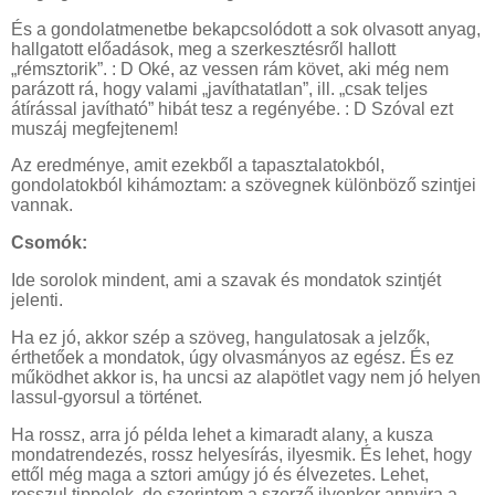
És a gondolatmenetbe bekapcsolódott a sok olvasott anyag,
hallgatott előadások, meg a szerkesztésről hallott
„rémsztorik”. : D Oké, az vessen rám követ, aki még nem
parázott rá, hogy valami „javíthatatlan”, ill. „csak teljes
átírással javítható” hibát tesz a regényébe. : D Szóval ezt
muszáj megfejtenem!
Az eredménye, amit ezekből a tapasztalatokból,
gondolatokból kihámoztam: a szövegnek különböző szintjei
vannak.
Csomók:
Ide sorolok mindent, ami a szavak és mondatok szintjét
jelenti.
Ha ez jó, akkor szép a szöveg, hangulatosak a jelzők,
érthetőek a mondatok, úgy olvasmányos az egész. És ez
működhet akkor is, ha uncsi az alapötlet vagy nem jó helyen
lassul-gyorsul a történet.
Ha rossz, arra jó példa lehet a kimaradt alany, a kusza
mondatrendezés, rossz helyesírás, ilyesmik. És lehet, hogy
ettől még maga a sztori amúgy jó és élvezetes. Lehet,
rosszul tippelek, de szerintem a szerző ilyenkor annyira a