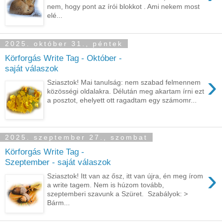
nem, hogy pont az írói blokkot . Ami nekem most
elé...
2025. október 31., péntek
Körforgás Write Tag - Október -
saját válaszok
›
Sziasztok! Mai tanulság: nem szabad felmennem
közösségi oldalakra. Délután meg akartam írni ezt
a posztot, ehelyett ott ragadtam egy számomr...
2025. szeptember 27., szombat
Körforgás Write Tag -
Szeptember - saját válaszok
›
Sziasztok! Itt van az ősz, itt van újra, én meg írom
a write tagem. Nem is húzom tovább,
szeptemberi szavunk a Szüret. Szabályok: >
Bárm...