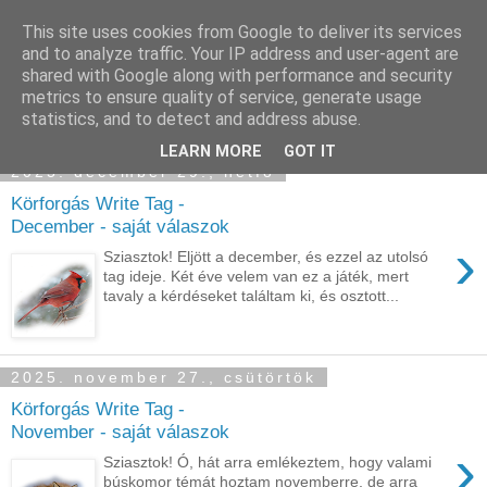
This site uses cookies from Google to deliver its services
Sümegi Emília -
and to analyze traffic. Your IP address and user-agent are
shared with Google along with performance and security
Tintaszerkezetek
metrics to ensure quality of service, generate usage
statistics, and to detect and address abuse.
LEARN MORE
GOT IT
2025. december 29., hétfő
Körforgás Write Tag -
December - saját válaszok
›
Sziasztok! Eljött a december, és ezzel az utolsó
tag ideje. Két éve velem van ez a játék, mert
tavaly a kérdéseket találtam ki, és osztott...
2025. november 27., csütörtök
Körforgás Write Tag -
November - saját válaszok
›
Sziasztok! Ó, hát arra emlékeztem, hogy valami
búskomor témát hoztam novemberre, de arra