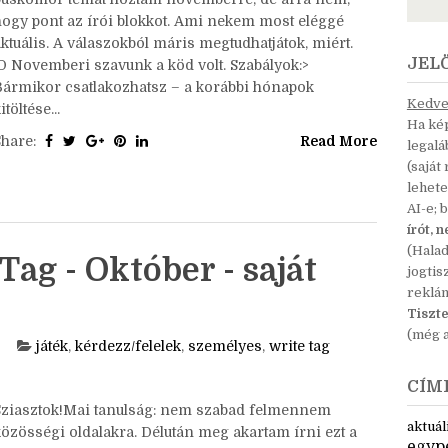
Sziasztok!Ó, hát arra emlékeztem, hogy valami
búskomor témát hoztam novemberre, de arra nem,
hogy pont az írói blokkot. Ami nekem most eléggé
ktuális. A válaszokból máris megtudhatjátok, miért.
JEL
:D Novemberi szavunk a köd volt. Szabályok:>
Bármikor csatlakozhatsz – a korábbi hónapok
Kedves
itöltése...
Ha kép
Share:
Read More
legal
(saját
lehete
AI-e; 
írót, 
(Hala
Tag - Október - saját
jogtis
reklá
Tiszte
(még a
játék
,
kérdezz/felelek
,
személyes
,
write tag