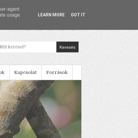
user-agent
rate usage
LEARN MORE
GOT IT
Keresés
ok
Kapcsolat
Források