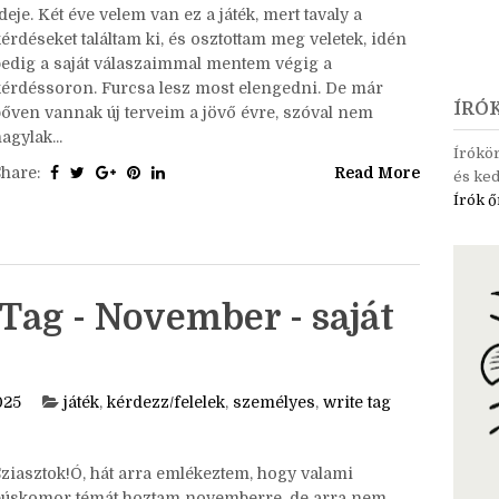
ziasztok!Eljött a december, és ezzel az utolsó tag
deje. Két éve velem van ez a játék, mert tavaly a
érdéseket találtam ki, és osztottam meg veletek, idén
pedig a saját válaszaimmal mentem végig a
kérdéssoron. Furcsa lesz most elengedni. De már
ÍRÓ
bőven vannak új terveim a jövő évre, szóval nem
agylak...
Írókö
Share:
Read More
és ked
Írók ő
Tag - November - saját
025
játék
,
kérdezz/felelek
,
személyes
,
write tag