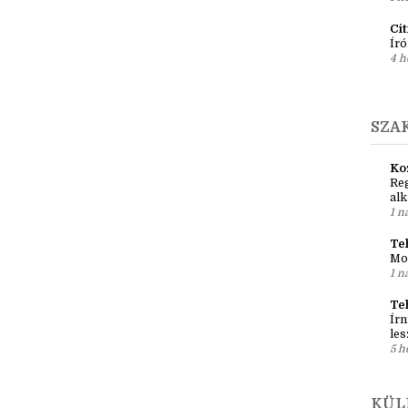
Ír
Em
pré
1 h
Ci
Író
4 h
SZA
Ko
Reg
al
1 n
Teh
Mo
1 n
Te
Írn
les