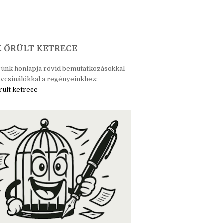
K ŐRÜLT KETRECE
rünk honlapja rövid bemutatkozásokkal
vcsinálókkal a regényeinkhez:
rült ketrece