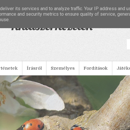
eliver its services and to analyze traffic. Your IP address and 
ormance and security metrics to ensure quality of service, gene
buse.
- Tintaszerkezetek
rténetek
Írásról
Személyes
Fordítások
Játék