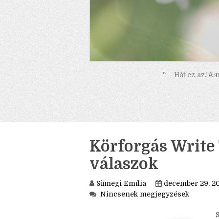
" – Hát ez az. A
Körforgás Write 
válaszok
Sümegi Emília
december 29, 2