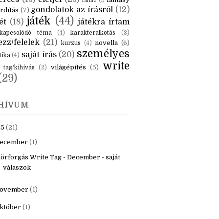
KÉK
is
(6)
beszámoló
(6)
ceruzanyomok
(6)
erces
(13)
életjel
(23)
fantasy
fanfic
(1)
gondolatok az írásról
(12)
rdítás
(7)
játék
(44)
ét
(18)
játékra írtam
kapcsolódó téma
(4)
karakteralkotás
(3)
zz/felelek
(21)
novella
(6)
kurzus
(4)
személyes
saját írás
(20)
tika
(4)
write
világépítés
(5)
tag/kihívás
(2)
(29)
HÍVUM
25
(21)
ecember
(1)
örforgás Write Tag - December - saját
válaszok