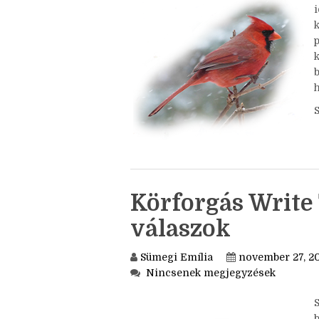
Nincsenek megjegyzések
S
i
k
h
Körforgás Write 
válaszok
Sümegi Emília
november 27, 2