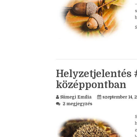
S
b
Helyzetjelentés 
középpontban
Sümegi Emília
szeptember 14, 
2 megjegyzés