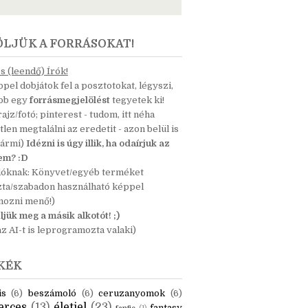
ÖLJÜK A FORRÁSOKAT!
 (leendő) Írók!
pel dobjátok fel a posztotokat, légyszi,
ább egy
forrásmegjelölést
tegyetek ki!
 rajz/fotó; pinterest - tudom, itt néha
tlen megtalálni az eredetit - azon belül is
bármi)
Idézni is úgy illik, ha odaírjuk az
nem? :D
dóknak: Könyvet/egyéb terméket
zta/szabadon használható képpel
mozni menő!)
ljük meg a másik alkotót! ;)
z AI-t is leprogramozta valaki)