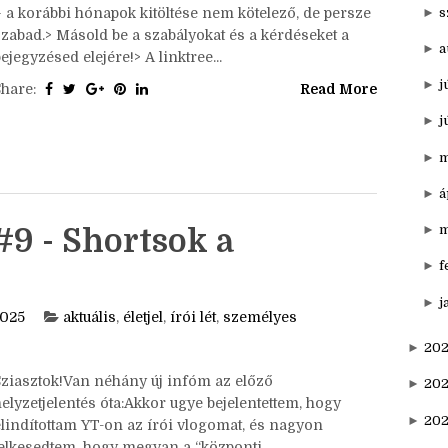
►
n
ziasztok!Itt van az ősz, itt van újra, én meg írom a
write tagem. Nem is húzom tovább, szeptemberi
►
o
szavunk a Szüret. Szabályok:> Bármikor csatlakozhatsz
►
s
– a korábbi hónapok kitöltése nem kötelező, de persze
szabad.> Másold be a szabályokat és a kérdéseket a
►
a
ejegyzésed elejére!> A linktree...
►
j
Share:
Read More
►
j
►
m
►
á
►
m
#9 - Shortsok a
►
f
►
j
2025
aktuális
,
életjel
,
írói lét
,
személyes
►
202
Sziasztok!Van néhány új infóm az előző