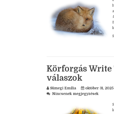
Nincsenek megjegyzések
a
k
Körforgás Write 
válaszok
Sümegi Emília
október 31, 2025
Nincsenek megjegyzések