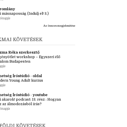
ásaim Tárháza
ma ZR: Megtörve (Ragadozók és
dák 1.)
ete
tromlány
i másnaposság (Indulj el! 3.)
ónapja
Az összes megjelenítése
KMAI KÖVETÉSEK
zma Réka szerkesztő
ényötlet workshop – Egyszeri élő
kalom Budapesten
apja
etség Íróstúdió - oldal
dern Young Adult kurzus
apja
hetség Íróstúdió - youtube
i akarok! podcast: 13. rész : Hogyan
z az álmodozásból írás?