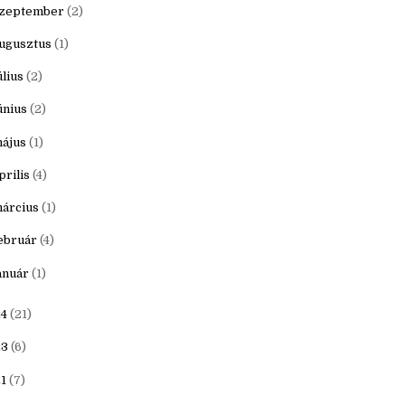
ovember
(1)
któber
(1)
zeptember
(2)
ugusztus
(1)
úlius
(2)
únius
(2)
ájus
(1)
prilis
(4)
árcius
(1)
ebruár
(4)
anuár
(1)
4
(21)