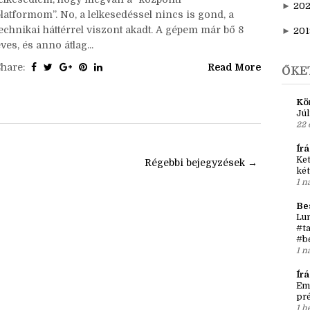
►
20
elyzetjelentés óta:Akkor ugye bejelentettem, hogy
►
202
elindítottam YT-on az írói vlogomat, és nagyon
lelkesedtem, hogy megvan a “központi
►
20
platformom”. No, a lelkesedéssel nincs is gond, a
technikai háttérrel viszont akadt. A gépem már bő 8
►
201
ves, és anno átlag...
Share:
Read More
ŐKE
Kö
Júl
22 
Írá
Ket
l
Régebbi bejegyzések →
két
1 n
Be
Lun
#ta
#b
1 n