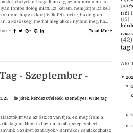
CÍM
Sziasztok!Mai tanulság: nem szabad felmennem
aktuál
közösségi oldalakra. Délután meg akartam írni ezt a
egyp
posztot, ehelyett ott ragadtam egy számomra nem is
(10)
fo
lyan fontos dolog miatt. Ez, kérem, nem járja! Rá kell
írói l
szoknom, hogy akkor jövök fel a netre, ha dolgom
(15)
van, a közösségi médiát meg akkor nyitom meg, ha...
kérde
Share:
Read More
roman
(42)
tag
ARC
Tag - Szeptember -
▼
20
▼
d
K
2025
játék
,
kérdezz/felelek
,
személyes
,
write tag