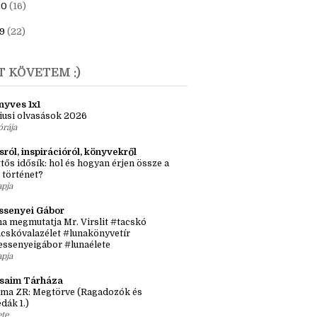
23
(6)
1
(7)
20
(16)
9
(22)
T KÖVETEM :)
nyves 1x1
iusi olvasások 2026
órája
sról, inspirációról, könyvekről
tős idősík: hol és hogyan érjen össze a
 történet?
apja
ssenyei Gábor
a megmutatja Mr. Virslit #tacskó
cskóvalazélet #lunakönyvetír
essenyeigábor #lunaélete
apja