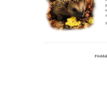
h
é
Főolda