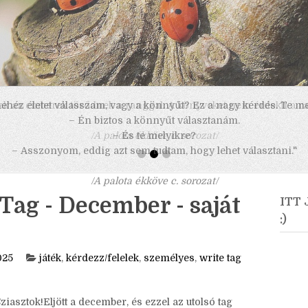
 nehéz életet válasszam, vagy a könnyűt? Ez a nagy kérdés. Te m
– Én biztos a könnyűt választanám.
– És te melyikre?
– Asszonyom, eddig azt sem tudtam, hogy lehet választani."
/A palota ékköve c. sorozat/
Tag - December - saját
ITT
:)
025
játék
,
kérdezz/felelek
,
személyes
,
write tag