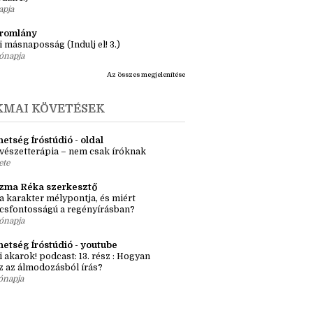
ásaim Tárháza
ma ZR: Megtörve (Ragadozók és
dák 1.)
apja
tromlány
i másnaposság (Indulj el! 3.)
ónapja
Az összes megjelenítése
KMAI KÖVETÉSEK
etség Íróstúdió - oldal
vészetterápia – nem csak íróknak
ete
zma Réka szerkesztő
a karakter mélypontja, és miért
csfontosságú a regényírásban?
ónapja
hetség Íróstúdió - youtube
i akarok! podcast: 13. rész : Hogyan