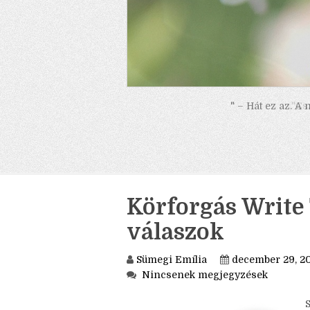
" – Hát ez az. A
Körforgás Write 
válaszok
Sümegi Emília
december 29, 2