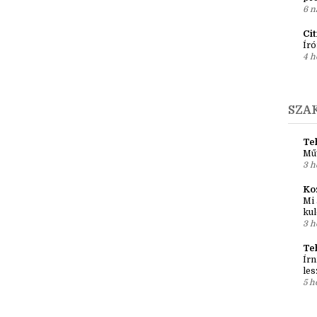
Ír
Em
pré
6 n
Ci
Író
4 h
SZA
Teh
Mű
3 h
Ko
Mi 
kul
3 h
Te
Írn