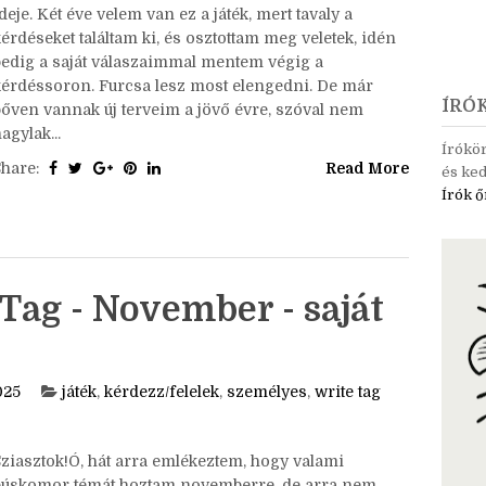
ziasztok!Eljött a december, és ezzel az utolsó tag
deje. Két éve velem van ez a játék, mert tavaly a
érdéseket találtam ki, és osztottam meg veletek, idén
pedig a saját válaszaimmal mentem végig a
kérdéssoron. Furcsa lesz most elengedni. De már
ÍRÓ
bőven vannak új terveim a jövő évre, szóval nem
agylak...
Írókö
Share:
Read More
és ked
Írók ő
Tag - November - saját
025
játék
,
kérdezz/felelek
,
személyes
,
write tag