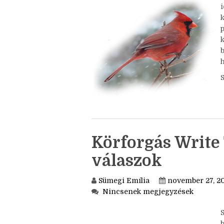
Nincsenek megjegyzések
S
i
k
h
Körforgás Write 
válaszok
Sümegi Emília
november 27, 2