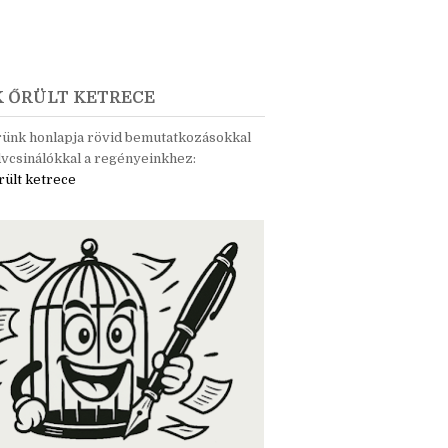
K ŐRÜLT KETRECE
rünk honlapja rövid bemutatkozásokkal
vcsinálókkal a regényeinkhez:
rült ketrece