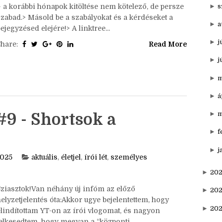
►
n
ziasztok!Itt van az ősz, itt van újra, én meg írom a
write tagem. Nem is húzom tovább, szeptemberi
►
o
szavunk a Szüret. Szabályok:> Bármikor csatlakozhatsz
►
s
– a korábbi hónapok kitöltése nem kötelező, de persze
szabad.> Másold be a szabályokat és a kérdéseket a
►
a
ejegyzésed elejére!> A linktree...
►
j
Share:
Read More
►
j
►
m
►
á
►
m
#9 - Shortsok a
►
f
►
j
2025
aktuális
,
életjel
,
írói lét
,
személyes
►
202
Sziasztok!Van néhány új infóm az előző