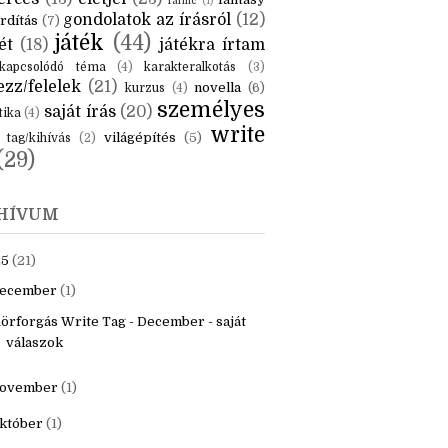
KÉK
is
(6)
beszámoló
(6)
ceruzanyomok
(6)
erces
(13)
életjel
(23)
fantasy
fanfic
(1)
gondolatok az írásról
(12)
rdítás
(7)
játék
(44)
ét
(18)
játékra írtam
kapcsolódó téma
(4)
karakteralkotás
(3)
zz/felelek
(21)
novella
(6)
kurzus
(4)
személyes
saját írás
(20)
tika
(4)
write
világépítés
(5)
tag/kihívás
(2)
(29)
HÍVUM
25
(21)
ecember
(1)
örforgás Write Tag - December - saját
válaszok