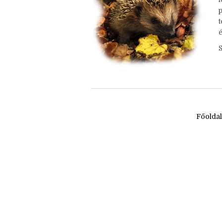
h
é
Főolda