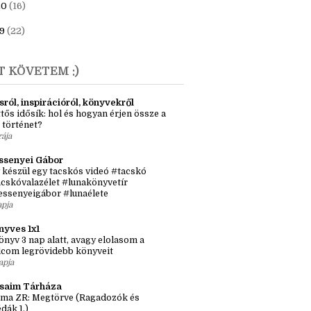
23
(6)
1
(7)
20
(16)
9
(22)
T KÖVETEM :)
sról, inspirációról, könyvekről
tős idősík: hol és hogyan érjen össze a
 történet?
rája
ssenyei Gábor
 készül egy tacskós videó #tacskó
cskóvalazélet #lunakönyvetír
essenyeigábor #lunaélete
apja
nyves 1x1
önyv 3 nap alatt, avagy elolasom a
lcom legrövidebb könyveit
apja