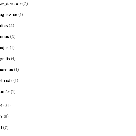
ovember
(1)
któber
(1)
zeptember
(2)
ugusztus
(1)
úlius
(2)
únius
(2)
ájus
(1)
prilis
(4)
árcius
(1)
ebruár
(4)
anuár
(1)
4
(21)