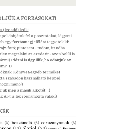
ÖLJÜK A FORRÁSOKAT!
 (leendő) Írók!
pel dobjátok fel a posztotokat, légyszi,
ább egy
forrásmegjelölést
tegyetek ki!
 rajz/fotó; pinterest - tudom, itt néha
tlen megtalálni az eredetit - azon belül is
bármi)
Idézni is úgy illik, ha odaírjuk az
nem? :D
dóknak: Könyvet/egyéb terméket
zta/szabadon használható képpel
mozni menő!)
ljük meg a másik alkotót! ;)
z AI-t is leprogramozta valaki)