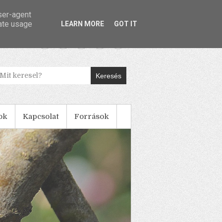
user-agent
rate usage
LEARN MORE
GOT IT
Keresés
ok
Kapcsolat
Források