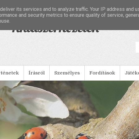
eliver its services and to analyze traffic. Your IP address and 
ormance and security metrics to ensure quality of service, gene
buse.
- Tintaszerkezetek
rténetek
Írásról
Személyes
Fordítások
Játék