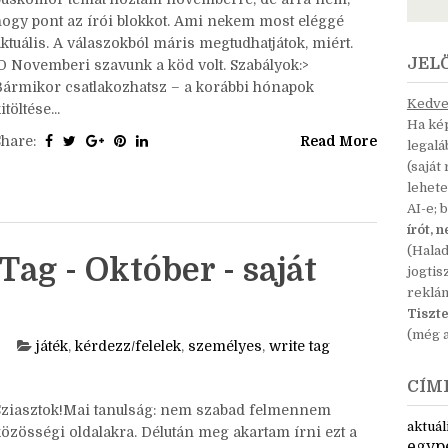
Sziasztok!Ó, hát arra emlékeztem, hogy valami
búskomor témát hoztam novemberre, de arra nem,
hogy pont az írói blokkot. Ami nekem most eléggé
ktuális. A válaszokból máris megtudhatjátok, miért.
JEL
:D Novemberi szavunk a köd volt. Szabályok:>
Bármikor csatlakozhatsz – a korábbi hónapok
Kedves
itöltése...
Ha kép
Share:
Read More
legal
(saját
lehete
AI-e; 
írót, 
(Hala
Tag - Október - saját
jogtis
reklá
Tiszte
(még a
játék
,
kérdezz/felelek
,
személyes
,
write tag