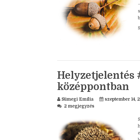
S
b
Helyzetjelentés 
középpontban
Sümegi Emília
szeptember 14, 
2 megjegyzés