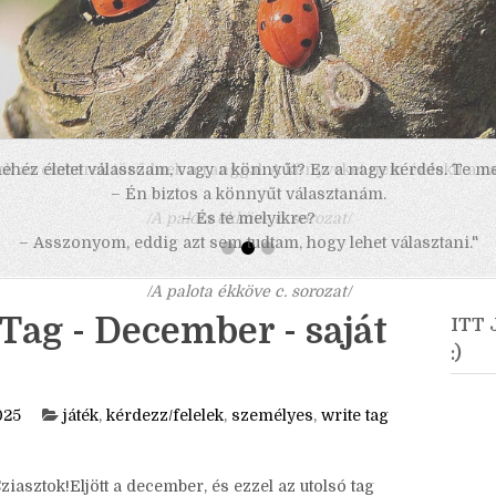
 nehéz életet válasszam, vagy a könnyűt? Ez a nagy kérdés. Te m
– Én biztos a könnyűt választanám.
– És te melyikre?
– Asszonyom, eddig azt sem tudtam, hogy lehet választani."
/A palota ékköve c. sorozat/
Tag - December - saját
ITT
:)
025
játék
,
kérdezz/felelek
,
személyes
,
write tag