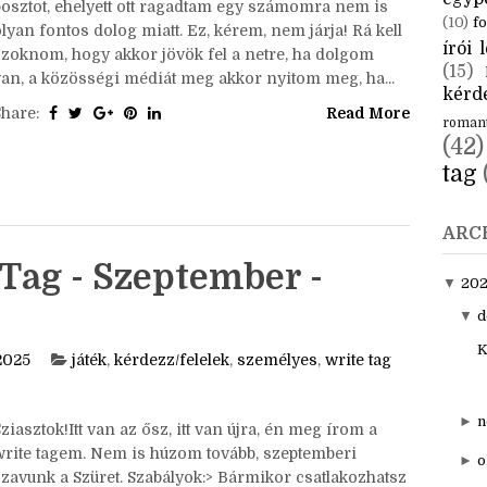
CÍM
Sziasztok!Mai tanulság: nem szabad felmennem
aktuál
közösségi oldalakra. Délután meg akartam írni ezt a
egyp
posztot, ehelyett ott ragadtam egy számomra nem is
(10)
fo
lyan fontos dolog miatt. Ez, kérem, nem járja! Rá kell
írói l
szoknom, hogy akkor jövök fel a netre, ha dolgom
(15)
van, a közösségi médiát meg akkor nyitom meg, ha...
kérde
Share:
Read More
roman
(42)
tag
ARC
Tag - Szeptember -
▼
20
▼
d
K
2025
játék
,
kérdezz/felelek
,
személyes
,
write tag