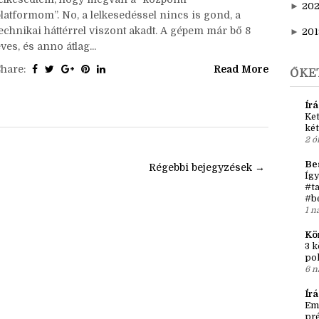
►
20
elyzetjelentés óta:Akkor ugye bejelentettem, hogy
►
202
elindítottam YT-on az írói vlogomat, és nagyon
lelkesedtem, hogy megvan a “központi
►
20
platformom”. No, a lelkesedéssel nincs is gond, a
technikai háttérrel viszont akadt. A gépem már bő 8
►
201
ves, és anno átlag...
Share:
Read More
ŐKE
Írá
Ket
két
2 ó
Be
l
Régebbi bejegyzések →
Így
#ta
#b
1 n
Kö
3 k
po
6 n