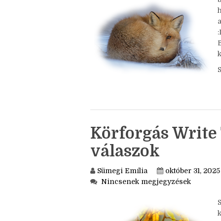
Nincsenek megjegyzések
a
k
Körforgás Write 
válaszok
Sümegi Emília
október 31, 2025
Nincsenek megjegyzések