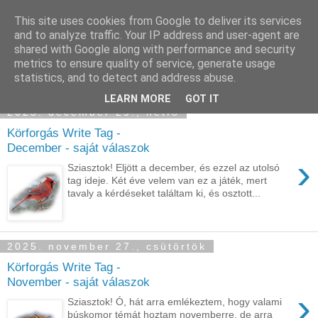
This site uses cookies from Google to deliver its services
Sümegi Emília -
and to analyze traffic. Your IP address and user-agent are
shared with Google along with performance and security
Tintaszerkezetek
metrics to ensure quality of service, generate usage
statistics, and to detect and address abuse.
LEARN MORE
GOT IT
2025. december 29., hétfő
Körforgás Write Tag -
December - saját válaszok
›
Sziasztok! Eljött a december, és ezzel az utolsó
tag ideje. Két éve velem van ez a játék, mert
tavaly a kérdéseket találtam ki, és osztott...
2025. november 27., csütörtök
Körforgás Write Tag -
November - saját válaszok
›
Sziasztok! Ó, hát arra emlékeztem, hogy valami
búskomor témát hoztam novemberre, de arra