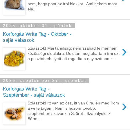
nem, hogy pont az írói blokkot . Ami nekem most
elé...
2025. október 31., péntek
Körforgás Write Tag - Október -
saját válaszok
›
Sziasztok! Mai tanulság: nem szabad felmennem
közösségi oldalakra. Délután meg akartam írni ezt
a posztot, ehelyett ott ragadtam egy számomr...
2025. szeptember 27., szombat
Körforgás Write Tag -
Szeptember - saját válaszok
›
Sziasztok! Itt van az ősz, itt van újra, én meg írom
a write tagem. Nem is húzom tovább,
szeptemberi szavunk a Szüret. Szabályok: >
Bárm...