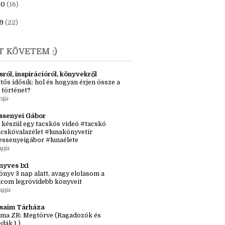
20
(16)
9
(22)
T KÖVETEM :)
sról, inspirációról, könyvekről
tős idősík: hol és hogyan érjen össze a
 történet?
rája
ssenyei Gábor
 készül egy tacskós videó #tacskó
cskóvalazélet #lunakönyvetír
essenyeigábor #lunaélete
apja
nyves 1x1
önyv 3 nap alatt, avagy elolasom a
lcom legrövidebb könyveit
apja
ásaim Tárháza
ma ZR: Megtörve (Ragadozók és
dák 1.)