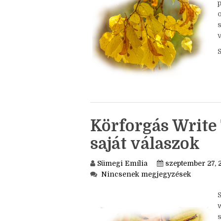
o
Körforgás Write 
saját válaszok
Sümegi Emília
szeptember 27, 
Nincsenek megjegyzések
S