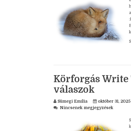
a
k
Körforgás Write 
válaszok
Sümegi Emília
október 31, 2025
Nincsenek megjegyzések