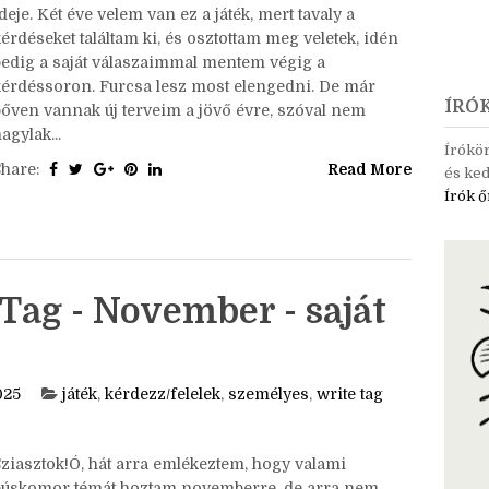
deje. Két éve velem van ez a játék, mert tavaly a
érdéseket találtam ki, és osztottam meg veletek, idén
pedig a saját válaszaimmal mentem végig a
kérdéssoron. Furcsa lesz most elengedni. De már
ÍRÓ
bőven vannak új terveim a jövő évre, szóval nem
agylak...
Írókö
Share:
Read More
és ked
Írók ő
Tag - November - saját
025
játék
,
kérdezz/felelek
,
személyes
,
write tag
Sziasztok!Ó, hát arra emlékeztem, hogy valami
búskomor témát hoztam novemberre, de arra nem,