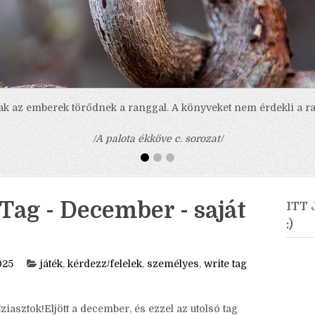
ak az emberek törődnek a ranggal. A könyveket nem érdekli a ra
/A palota ékköve c. sorozat/
Tag - December - saját
ITT
:)
025
játék
,
kérdezz/felelek
,
személyes
,
write tag
ziasztok!Eljött a december, és ezzel az utolsó tag