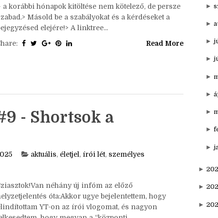
►
s
– a korábbi hónapok kitöltése nem kötelező, de persze
szabad.> Másold be a szabályokat és a kérdéseket a
►
a
ejegyzésed elejére!> A linktree...
►
j
Share:
Read More
►
j
►
m
►
á
►
m
#9 - Shortsok a
►
f
►
j
2025
aktuális
,
életjel
,
írói lét
,
személyes
►
202
Sziasztok!Van néhány új infóm az előző
►
20
elyzetjelentés óta:Akkor ugye bejelentettem, hogy
►
202
elindítottam YT-on az írói vlogomat, és nagyon
lelkesedtem, hogy megvan a “központi