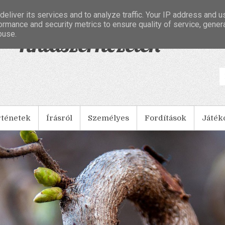
eliver its services and to analyze traffic. Your IP address and 
ormance and security metrics to ensure quality of service, gene
buse.
- Tintaszerkezetek
rténetek
Írásról
Személyes
Fordítások
Játék