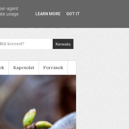
user-agent
rate usage
LEARN MORE
GOT IT
Keresés
ok
Kapcsolat
Források