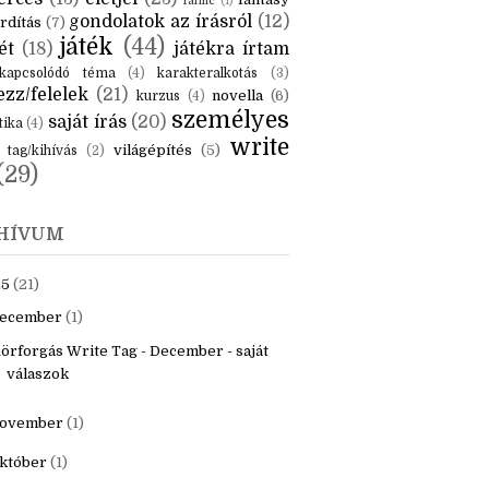
fanfic
(1)
gondolatok az írásról
(12)
rdítás
(7)
játék
(44)
ét
(18)
játékra írtam
kapcsolódó téma
(4)
karakteralkotás
(3)
zz/felelek
(21)
novella
(6)
kurzus
(4)
személyes
saját írás
(20)
tika
(4)
write
világépítés
(5)
tag/kihívás
(2)
(29)
HÍVUM
25
(21)
ecember
(1)
örforgás Write Tag - December - saját
válaszok
ovember
(1)
któber
(1)