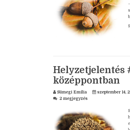
b
Helyzetjelentés 
középpontban
Sümegi Emília
szeptember 14, 
2 megjegyzés
h