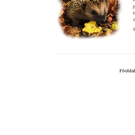
é
Főolda