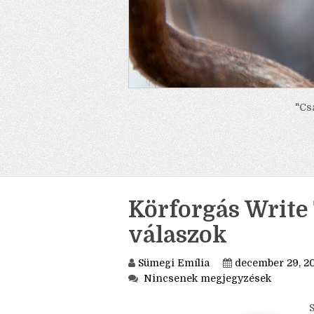
"Cs
Körforgás Write 
válaszok
Sümegi Emília
december 29, 2
Nincsenek megjegyzések
S