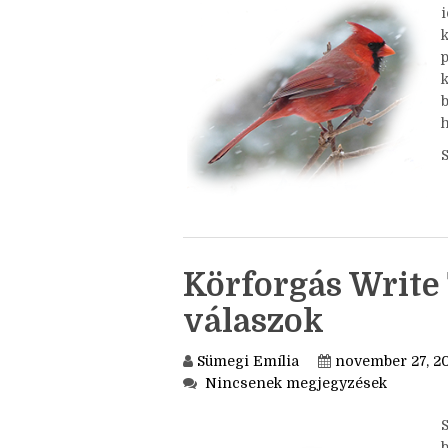
i
k
h
Körforgás Write 
válaszok
Sümegi Emília
november 27, 2
Nincsenek megjegyzések