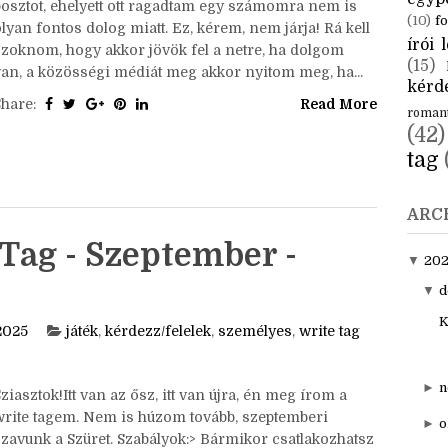
posztot, ehelyett ott ragadtam egy számomra nem is
(10)
fo
lyan fontos dolog miatt. Ez, kérem, nem járja! Rá kell
írói l
szoknom, hogy akkor jövök fel a netre, ha dolgom
(15)
van, a közösségi médiát meg akkor nyitom meg, ha...
kérde
Share:
Read More
roman
(42)
tag
ARC
Tag - Szeptember -
▼
20
▼
d
K
2025
játék
,
kérdezz/felelek
,
személyes
,
write tag
►
n
ziasztok!Itt van az ősz, itt van újra, én meg írom a
write tagem. Nem is húzom tovább, szeptemberi
►
o
szavunk a Szüret. Szabályok:> Bármikor csatlakozhatsz