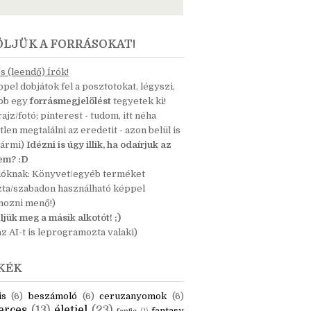
ÖLJÜK A FORRÁSOKAT!
 (leendő) Írók!
pel dobjátok fel a posztotokat, légyszi,
ább egy
forrásmegjelölést
tegyetek ki!
 rajz/fotó; pinterest - tudom, itt néha
tlen megtalálni az eredetit - azon belül is
bármi)
Idézni is úgy illik, ha odaírjuk az
nem? :D
dóknak: Könyvet/egyéb terméket
zta/szabadon használható képpel
mozni menő!)
ljük meg a másik alkotót! ;)
z AI-t is leprogramozta valaki)
KÉK
is
(6)
beszámoló
(6)
ceruzanyomok
(6)
erces
(13)
életjel
(23)
fantasy