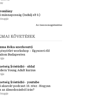
ete
tromlány
i másnaposság (Indulj el! 3.)
ónapja
Az összes megjelenítése
KMAI KÖVETÉSEK
zma Réka szerkesztő
ényötlet workshop – Egyszeri élő
kalom Budapesten
rája
etség Íróstúdió - oldal
dern Young Adult kurzus
rája
hetség Íróstúdió - youtube
i akarok! podcast: 13. rész : Hogyan
z az álmodozásból írás?
ónapja