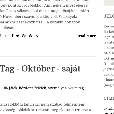
hogy pont az írói blokkot. Ami nekem most eléggé
ktuális. A válaszokból máris megtudhatjátok, miért.
JEL
:D Novemberi szavunk a köd volt. Szabályok:>
Bármikor csatlakozhatsz – a korábbi hónapok
Kedves
itöltése...
Ha kép
Share:
Read More
legal
(saját
lehete
AI-e; 
írót, 
(Hala
Tag - Október - saját
jogtis
reklá
Tiszte
(még a
játék
,
kérdezz/felelek
,
személyes
,
write tag
CÍM
Sziasztok!Mai tanulság: nem szabad felmennem
aktuál
közösségi oldalakra. Délután meg akartam írni ezt a
egyp