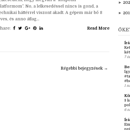
►
20
platformom”. No, a lelkesedéssel nincs is gond, a
technikai háttérrel viszont akadt. A gépem már bő 8
►
201
ves, és anno átlag...
Share:
Read More
ŐKE
Írá
Ket
két
7 ó
Be
l
Régebbi bejegyzések →
Így
#ta
#b
1 n
Kö
3 k
po
6 n
Ír
Em
pré