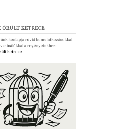
K ŐRÜLT KETRECE
rünk honlapja rövid bemutatkozásokkal
vcsinálókkal a regényeinkhez:
rült ketrece