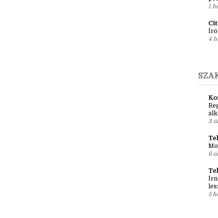
1 h
Ci
Író
4 h
SZA
Ko
Reg
al
3 ó
Teh
Mo
6 ó
Te
Írn
les
5 h