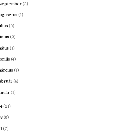
zeptember
(2)
ugusztus
(1)
úlius
(2)
únius
(2)
ájus
(1)
prilis
(4)
árcius
(1)
ebruár
(4)
anuár
(1)
4
(21)
23
(6)
1
(7)