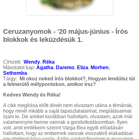
Ceruzanyomok - '20 május-június - Írós
blokkok és leküzdésük 1.
Címzett:
Wendy
,
Réka
Másolatot kap:
Agatha
,
Daremo
,
Eliza
,
Morhen
,
Sethemba
.
Tárgy:
Mi okoz neked írós blokkot?, Hogyan lendülsz túl
a felmerülő mélypontokon, amikor írsz?
Kedves Wendy és Réka!
A cikk megírása előtt direkt nem olvastam utána a témának,
hogy minél inkább a saját tapasztalataimat, meglátásaimat
írjam le. De amiket korábban hallottam, olvastam, azok már
valamennyire benne vannak a gondolkodásomban. Ilyen
volt, amit emlékeim szerint Varga Bea egyik előadásán
hallottam, hogy az embernek vannak visszatérő elakadásai
egy történet írása során. Azóta ezeket figyelem is magamon,