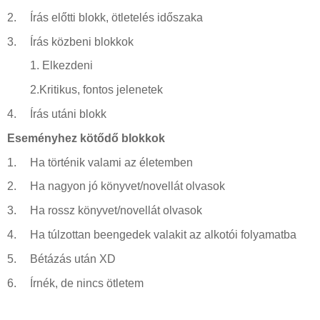
2.
Írás előtti blokk, ötletelés időszaka
3.
Írás közbeni blokkok
1.
Elkezdeni
2.Kritikus, fontos jelenetek
4.
Írás utáni blokk
Eseményhez kötődő blokkok
1.
Ha történik valami az életemben
2.
Ha nagyon jó könyvet/novellát olvasok
3.
Ha rossz könyvet/novellát olvasok
4.
Ha túlzottan beengedek valakit az alkotói folyamatba
5.
Bétázás után XD
6.
Írnék, de nincs ötletem