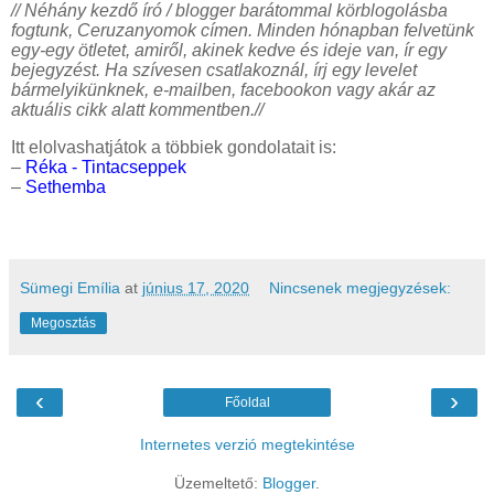
// Néhány kezdő író / blogger barátommal körblogolásba
fogtunk, Ceruzanyomok címen. Minden hónapban felvetünk
egy-egy ötletet, amiről, akinek kedve és ideje van, ír egy
bejegyzést. Ha szívesen csatlakoznál, írj egy levelet
bármelyikünknek, e-mailben, facebookon vagy akár az
aktuális cikk alatt kommentben.//
Itt elolvashatjátok a többiek gondolatait is:
–
Réka - Tintacseppek
–
Sethemba
Sümegi Emília
at
június 17, 2020
Nincsenek megjegyzések:
Megosztás
‹
›
Főoldal
Internetes verzió megtekintése
Üzemeltető:
Blogger
.