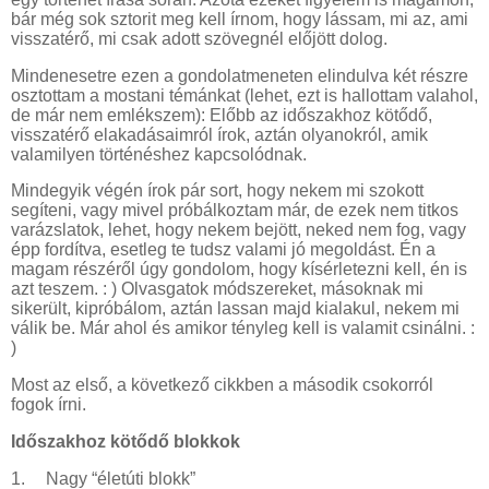
bár még sok sztorit meg kell írnom, hogy lássam, mi az, ami
visszatérő, mi csak adott szövegnél előjött dolog.
Mindenesetre ezen a gondolatmeneten elindulva két részre
osztottam a mostani témánkat (lehet, ezt is hallottam valahol,
de már nem emlékszem): Előbb az időszakhoz kötődő,
visszatérő elakadásaimról írok, aztán olyanokról, amik
valamilyen történéshez kapcsolódnak.
Mindegyik végén írok pár sort, hogy nekem mi szokott
segíteni, vagy mivel próbálkoztam már, de ezek nem titkos
varázslatok, lehet, hogy nekem bejött, neked nem fog, vagy
épp fordítva, esetleg te tudsz valami jó megoldást. Én a
magam részéről úgy gondolom, hogy kísérletezni kell, én is
azt teszem. : ) Olvasgatok módszereket, másoknak mi
sikerült, kipróbálom, aztán lassan majd kialakul, nekem mi
válik be. Már ahol és amikor tényleg kell is valamit csinálni. :
)
Most az első, a következő cikkben a második csokorról
fogok írni.
Időszakhoz kötődő blokkok
1.
Nagy “életúti blokk”