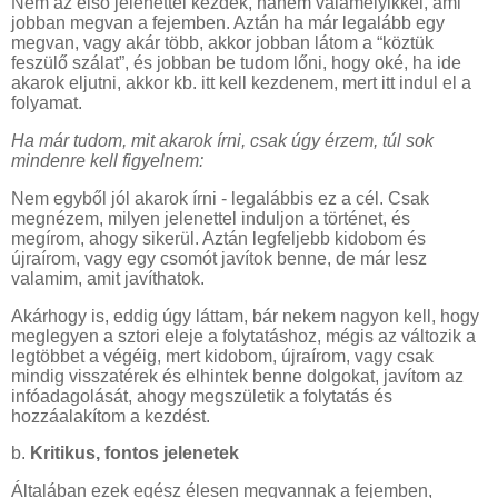
Nem az első jelenettel kezdek, hanem valamelyikkel, ami
jobban megvan a fejemben. Aztán ha már legalább egy
megvan, vagy akár több, akkor jobban látom a “köztük
feszülő szálat”, és jobban be tudom lőni, hogy oké, ha ide
akarok eljutni, akkor kb. itt kell kezdenem, mert itt indul el a
folyamat.
Ha már tudom, mit akarok írni, csak úgy érzem, túl sok
mindenre kell figyelnem:
Nem egyből jól akarok írni - legalábbis ez a cél. Csak
megnézem, milyen jelenettel induljon a történet, és
megírom, ahogy sikerül. Aztán legfeljebb kidobom és
újraírom, vagy egy csomót javítok benne, de már lesz
valamim, amit javíthatok.
Akárhogy is, eddig úgy láttam, bár nekem nagyon kell, hogy
meglegyen a sztori eleje a folytatáshoz, mégis az változik a
legtöbbet a végéig, mert kidobom, újraírom, vagy csak
mindig visszatérek és elhintek benne dolgokat, javítom az
infóadagolását, ahogy megszületik a folytatás és
hozzáalakítom a kezdést.
b.
Kritikus, fontos jelenetek
Általában ezek egész élesen megvannak a fejemben,