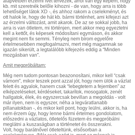
alapvetően érzelmi ívet tervezek, arról van egy képem, hogy
kb. mit szeretnék belőle kihozni - de van, hogy arra is több
lehetőséget látok XD -, és ahhoz rakom a cselekményt, és
ott halok le, hogy de hát kb. bármi történhet, ami kifejezi azt
az érzelmi változást, amit akarok. De az se sokkal jobb, ha
arra is van ötletem, mi történjen, mert akkor meg egyeztetni
kell a kettőt, és képesek módosítani egymáson, és akkor
megint nem fix semmi. Tényleg nem bírom egyelőre
értelmesebben megfogalmazni, mert még magamnak se
igazán sikerült, a legtalálóbb kifejezés eddig a “Minden
mozgásban van”.
Amit megpróbáltam:
Még nem tudom pontosan beazonosítani, mikor kell “csak
várnom”, mikor teszek pont azzal jót, hogy nem ülök a vázlat
felett és agyalok, hanem csak “lebegtetem a fejemben” az
elképzeléseket, kérdéseket, takarítok, mosogatok, zenét
hallgatok, élek, és egyszercsak bevillan a megoldás - volt
már ilyen, nem is egyszer, néha a legváratlanabb
pillanatokban -, és mikor kell pont, hogy leülni, akkor is, ha
nem érzem úgy, hogy lenne bármi értelmes gondolatom,
előszedni a vázlatos, ötletelős füzetem és megpróbálni
meglátni a kuszaságban a történetet és összerakni.
Volt, hogy barátnővel ötleteltünk, elsősorban a