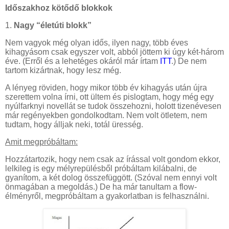
Időszakhoz kötődő blokkok
1.
Nagy “életúti blokk”
Nem vagyok még olyan idős, ilyen nagy, több éves
kihagyásom csak egyszer volt, abból jöttem ki úgy két-három
éve. (Erről és a lehetéges okáról már írtam
ITT
.) De nem
tartom kizártnak, hogy lesz még.
A lényeg röviden, hogy mikor több év kihagyás után újra
szerettem volna írni, ott ültem és pislogtam, hogy még egy
nyúlfarknyi novellát se tudok összehozni, holott tizenévesen
már regényekben gondolkodtam. Nem volt ötletem, nem
tudtam, hogy álljak neki, totál üresség.
Amit megpróbáltam:
Hozzátartozik, hogy nem csak az írással volt gondom ekkor,
lelkileg is egy mélyrepülésből próbáltam kilábalni, de
gyanítom, a két dolog összefüggött. (Szóval nem ennyi volt
önmagában a megoldás.) De ha már tanultam a flow-
élményről, megpróbáltam a gyakorlatban is felhasználni.