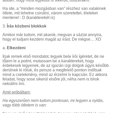
abban, hogy most egyedül is sikerült, összerakni.
Ha ide, a “minden mozgásban van” részhez van valakinek
ötlete, mit lehetne csinálni, várom szeretettel, életeket
mentene! : D (karakterekét is)
3.
Írás közbeni blokkok
Amikor már tudom, mit akarok, megvan a vázlat annyira,
hogy el tudjam kezdeni magát az írást. De mégse… XD
a.
Elkezdeni
Írjak remek első mondatot, tegyek bele írói ígéretet, de ne
lőjem le a poént, mutassam be a karaktereket, hogy
érdekesek legyenek, de az igazán izgi dolgok úgyis később
derülnek ki róluk, és persze a megfelelő ponton indítsak
mind a cselekmény, mind az érzelmi ív kapcsán. Ez akkora
feladat, hogy sose sikerül elsőre jól, néha nem is bírok
nekiállni írni.
Amit próbáltam:
Ha egyszerűen nem tudom pontosan, mi legyen a nyitás,
vagy több ötletem is van: