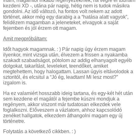
írtam, magamtól inkább regényezek/nék, ha végre el tudnám
kezdeni XD -, utána pár napig, hétig nem is tudok másikra
gondolni. Az idő változó, ha fontos volt nekem az adott
történet, akkor még egy darabig a a “hatása alatt vagyok”,
felidézem magamban a jeleneteket, elvagyok a saját
fejemben és jól érzem ott magam.
Amit megpróbáltam:
Időt hagyok magamnak. : ) Pár napig úgy érzem magam
ilyenkor, mint vizsga után, élvezem a frissen a nyakamba
szakadt szabadságot, pótolom az addig elhanyagolt egyéb
dolgokat, takarítást, leveleket, teendőket, amiket
megtehettem, hogy halogattam. Lassan úgyis eltávolodok a
sztoritól, és elcsitul a “Jó ég, leadtam! Mi lesz most?”
izgalom is.
Ha ez valamiért hosszabb ideig tartana, és egy-két hét után
sem kezdene el magától a fejembe kúszni mondjuk a
regényem, akkor viszont már tudatosan elkezdek vele
foglalkozni. Előveszem a vázlatom, ahhoz kapcsolódó
zenéket hallgatok, elkezdem áthangolni magam egy új
történetre.
Folytatás a következő cikkben. : )