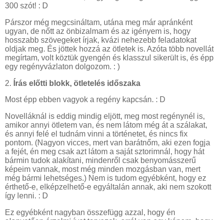
300 szót! : D
Párszor még megcsináltam, utána meg már apránként
ugyan, de nőtt az önbizalmam és az igényem is, hogy
hosszabb szövegeket írjak, kvázi nehezebb feladatokat
oldjak meg. És jöttek hozzá az ötletek is. Azóta több novellát
megírtam, volt köztük gyengén és klasszul sikerült is, és épp
egy regényvázlaton dolgozom. : )
2.
Írás előtti blokk, ötletelés időszaka
Most épp ebben vagyok a regény kapcsán. : D
Novelláknál is eddig mindig eljött, meg most regénynél is,
amikor annyi ötletem van, és nem látom még át a szálakat,
és annyi felé el tudnám vinni a történetet, és nincs fix
pontom. (Nagyon vicces, mert van barátnőm, aki ezen fogja
a fejét, én meg csak azt látom a saját sztorimnál, hogy hát
bármin tudok alakítani, mindenről csak benyomásszerű
képeim vannak, most még minden mozgásban van, mert
még bármi lehetséges.) Nem is tudom egyébként, hogy ez
érthető-e, elképzelhető-e egyáltalán annak, aki nem szokott
így lenni. : D
Ez egyébként nagyban összefügg azzal, hogy én