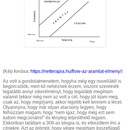
(Kép forrása:
https://netterapia.hu/flow-az-aramlat-elmeny/
)
Az volt a gondolatmenetem, hogyha még egy novellától is
begörcsölök, mert túl nehéznek érzem, viszont szeretnék
legalább annyi sikerélményt, hogy legalább megírtam
valamit (ekkor még nem az volt a cél, hogy jól írjam meg,
csak az, hogy megírjam), akkor lejjebb kell tennem a lécet.
Olyannyira, hogy már olyan alacsony legyen, hogy
felhúzzam magam, hogy “nem igaz, hogy még ezt sem
tudom megcsinálni!” és tényleg teljesíthető legyen.
Ekkoriban találtam a 300-as blogra is, és elkezdtem írni a
címekre. Azt az örömöt, hogy végre megírtam összefüggő