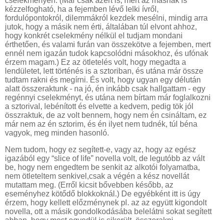
cselekményen. (Már csak azért is, mert az másnak is
kézzelfogható, ha a fejemben lévő lelki ívről,
fordulópontokról, dilemmákról kezdek mesélni, mindig arra
jutok, hogy a másik nem érti, általában túl elvont ahhoz,
hogy konkrét cselekmény nélkül el tudjam mondani
érthetően, és valami furán van összekötve a fejemben, mert
ennél nem igazán tudok kapcsolódni másokhoz, és ufónak
érzem magam.) Ez az ötletelés volt, hogy megadta a
lendületet, lett történés is a sztoriban, és utána már össze
tudtam rakni és megírni. És volt, hogy ugyan egy délután
alatt összeraktunk - na jó, én inkább csak hallgattam - egy
regénnyi cselekményt, és utána nem bírtam már foglalkozni
a sztorival, lebénított és elvette a kedvem, pedig tök jól
összraktuk, de az volt bennem, hogy nem én csináltam, ez
már nem az én sztorim, és én ilyet nem tudnék, túl béna
vagyok, meg minden hasonló.
Nem tudom, hogy ez segített-e, vagy az, hogy az egész
igazából egy “slice of life” novella volt, de legutóbb az vált
be, hogy nem engedtem be senkit az alkotói folyamatba,
nem ötleteltem senkivel,csak a végén a kész novellát
mutattam meg. (Erről kicsit bővebben később, az
eseményhez kötődő blokkoknál.) De egyébként itt is úgy
érzem, hogy kellett előzménynek pl. az az együtt kigondolt
novella, ott a másik gondolkodásába belelátni sokat segített