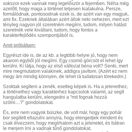
sokszor ezek vannak meg legelőször a fejemben. Néha még
azelőtt, hogy maga a történet teljesen kialakulna. Persze,
formálódnak, pontosodnak ezek is, de azért van egy magjuk,
ami fix. Ezeknek általában azért állok neki nehezen, mert ezt
tényleg nagyon jól szeretném megírni, tudom, milyen hatást
szeretnék vele kiváltani, tudom, hogy fontos a
karakterfejlődés szempontjából is.
Amit próbáltam:
Egyrészt ide is, de az kb. a legtöbb helyre jó, hogy nem
akarom egyből jól megírni. Egy csomó görcsöt el lehet így
kerülni. Ki látja, hogy az első változat béna volt? Senki, mert
mire megmutatom valakinek, addigra javítom. (Azért ez nem
megy ám mindig könnyen, de lehet rá tudatosan törekedni.)
Szoktak segíteni a zenék, esetleg képek is. Ha a jelenethez,
a történethez vagy karakterhez kapcsolok valamit, az segít
hangulatba kerülni, elengedni a “mit fognak hozzá
szólni…?” gondolatokat.
És, erre nem vagyok büszke, de volt már, hogy egy pohár
bor segített ellazulni annyira, hogy elengedjek mindent és
csak élvezzem, hogy megírhatom azt a jelenetet, és bátran
le merjem írni a vadnak tűnő gondolatokat,