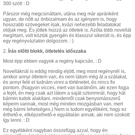
300 szót! : D
Párszor még megcsináltam, utána meg már apránként
ugyan, de nőtt az önbizalmam és az igényem is, hogy
hosszabb szövegeket írjak, kvázi nehezebb feladatokat
oldjak meg. És jöttek hozzá az ötletek is. Azóta több novellát
megírtam, volt köztük gyengén és klasszul sikerült is, és épp
egy regényvázlaton dolgozom. : )
2.
Írás előtti blokk, ötletelés időszaka
Most épp ebben vagyok a regény kapcsán. : D
Novelláknál is eddig mindig eljött, meg most regénynél is,
amikor annyi ötletem van, és nem látom még át a szálakat,
és annyi felé el tudnám vinni a történetet, és nincs fix
pontom. (Nagyon vicces, mert van barátnőm, aki ezen fogja
a fejét, én meg csak azt látom a saját sztorimnál, hogy hát
bármin tudok alakítani, mindenről csak benyomásszerű
képeim vannak, most még minden mozgásban van, mert
még bármi lehetséges.) Nem is tudom egyébként, hogy ez
érthető-e, elképzelhető-e egyáltalán annak, aki nem szokott
így lenni. : D
Ez egyébként nagyban összefügg azzal, hogy én