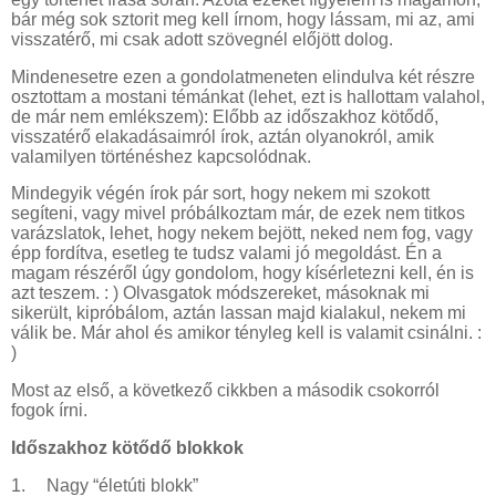
bár még sok sztorit meg kell írnom, hogy lássam, mi az, ami
visszatérő, mi csak adott szövegnél előjött dolog.
Mindenesetre ezen a gondolatmeneten elindulva két részre
osztottam a mostani témánkat (lehet, ezt is hallottam valahol,
de már nem emlékszem): Előbb az időszakhoz kötődő,
visszatérő elakadásaimról írok, aztán olyanokról, amik
valamilyen történéshez kapcsolódnak.
Mindegyik végén írok pár sort, hogy nekem mi szokott
segíteni, vagy mivel próbálkoztam már, de ezek nem titkos
varázslatok, lehet, hogy nekem bejött, neked nem fog, vagy
épp fordítva, esetleg te tudsz valami jó megoldást. Én a
magam részéről úgy gondolom, hogy kísérletezni kell, én is
azt teszem. : ) Olvasgatok módszereket, másoknak mi
sikerült, kipróbálom, aztán lassan majd kialakul, nekem mi
válik be. Már ahol és amikor tényleg kell is valamit csinálni. :
)
Most az első, a következő cikkben a második csokorról
fogok írni.
Időszakhoz kötődő blokkok
1.
Nagy “életúti blokk”