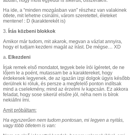
abban, hogy most egyedül is sikerült, összerakni.
Ha ide, a “minden mozgásban van” részhez van valakinek
ötlete, mit lehetne csinálni, várom szeretettel, életeket
mentene! : D (karakterekét is)
3.
Írás közbeni blokkok
Amikor már tudom, mit akarok, megvan a vázlat annyira,
hogy el tudjam kezdeni magát az írást. De mégse… XD
a.
Elkezdeni
Írjak remek első mondatot, tegyek bele írói ígéretet, de ne
lőjem le a poént, mutassam be a karaktereket, hogy
érdekesek legyenek, de az igazán izgi dolgok úgyis később
derülnek ki róluk, és persze a megfelelő ponton indítsak
mind a cselekmény, mind az érzelmi ív kapcsán. Ez akkora
feladat, hogy sose sikerül elsőre jól, néha nem is bírok
nekiállni írni.
Amit próbáltam:
Ha egyszerűen nem tudom pontosan, mi legyen a nyitás,
vagy több ötletem is van: