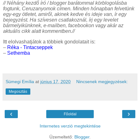
// Néhány kezdő író / blogger barátommal körblogolásba
fogtunk, Ceruzanyomok címen. Minden hónapban felvetünk
egy-egy ötletet, amiről, akinek kedve és ideje van, ír egy
bejegyzést. Ha szívesen csatlakoznál, írj egy levelet
bármelyikünknek, e-mailben, facebookon vagy akár az
aktuális cikk alatt kommentben.//
Itt elolvashatjátok a többiek gondolatait is:
–
Réka - Tintacseppek
–
Sethemba
Sümegi Emília
at
június 17, 2020
Nincsenek megjegyzések:
Megosztás
‹
›
Főoldal
Internetes verzió megtekintése
Üzemeltető:
Blogger
.