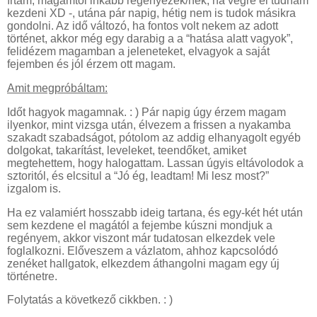
írtam, magamtól inkább regényezek/nék, ha végre el tudnám
kezdeni XD -, utána pár napig, hétig nem is tudok másikra
gondolni. Az idő változó, ha fontos volt nekem az adott
történet, akkor még egy darabig a a “hatása alatt vagyok”,
felidézem magamban a jeleneteket, elvagyok a saját
fejemben és jól érzem ott magam.
Amit megpróbáltam:
Időt hagyok magamnak. : ) Pár napig úgy érzem magam
ilyenkor, mint vizsga után, élvezem a frissen a nyakamba
szakadt szabadságot, pótolom az addig elhanyagolt egyéb
dolgokat, takarítást, leveleket, teendőket, amiket
megtehettem, hogy halogattam. Lassan úgyis eltávolodok a
sztoritól, és elcsitul a “Jó ég, leadtam! Mi lesz most?”
izgalom is.
Ha ez valamiért hosszabb ideig tartana, és egy-két hét után
sem kezdene el magától a fejembe kúszni mondjuk a
regényem, akkor viszont már tudatosan elkezdek vele
foglalkozni. Előveszem a vázlatom, ahhoz kapcsolódó
zenéket hallgatok, elkezdem áthangolni magam egy új
történetre.
Folytatás a következő cikkben. : )