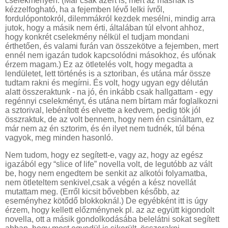
cselekményen. (Már csak azért is, mert az másnak is
kézzelfogható, ha a fejemben lévő lelki ívről,
fordulópontokról, dilemmákról kezdek mesélni, mindig arra
jutok, hogy a másik nem érti, általában túl elvont ahhoz,
hogy konkrét cselekmény nélkül el tudjam mondani
érthetően, és valami furán van összekötve a fejemben, mert
ennél nem igazán tudok kapcsolódni másokhoz, és ufónak
érzem magam.) Ez az ötletelés volt, hogy megadta a
lendületet, lett történés is a sztoriban, és utána már össze
tudtam rakni és megírni. És volt, hogy ugyan egy délután
alatt összeraktunk - na jó, én inkább csak hallgattam - egy
regénnyi cselekményt, és utána nem bírtam már foglalkozni
a sztorival, lebénított és elvette a kedvem, pedig tök jól
összraktuk, de az volt bennem, hogy nem én csináltam, ez
már nem az én sztorim, és én ilyet nem tudnék, túl béna
vagyok, meg minden hasonló.
Nem tudom, hogy ez segített-e, vagy az, hogy az egész
igazából egy “slice of life” novella volt, de legutóbb az vált
be, hogy nem engedtem be senkit az alkotói folyamatba,
nem ötleteltem senkivel,csak a végén a kész novellát
mutattam meg. (Erről kicsit bővebben később, az
eseményhez kötődő blokkoknál.) De egyébként itt is úgy
érzem, hogy kellett előzménynek pl. az az együtt kigondolt
novella, ott a másik gondolkodásába belelátni sokat segített