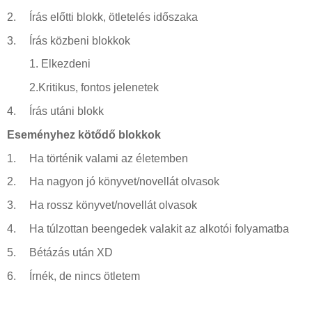
2.
Írás előtti blokk, ötletelés időszaka
3.
Írás közbeni blokkok
1.
Elkezdeni
2.Kritikus, fontos jelenetek
4.
Írás utáni blokk
Eseményhez kötődő blokkok
1.
Ha történik valami az életemben
2.
Ha nagyon jó könyvet/novellát olvasok
3.
Ha rossz könyvet/novellát olvasok
4.
Ha túlzottan beengedek valakit az alkotói folyamatba
5.
Bétázás után XD
6.
Írnék, de nincs ötletem