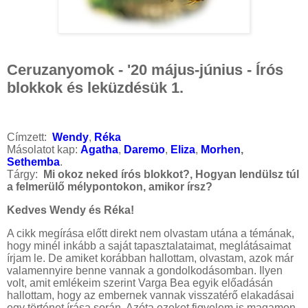
Ceruzanyomok - '20 május-június - Írós
blokkok és leküzdésük 1.
Címzett:
Wendy
,
Réka
Másolatot kap:
Agatha
,
Daremo
,
Eliza
,
Morhen
,
Sethemba
.
Tárgy:
Mi okoz neked írós blokkot?, Hogyan lendülsz túl
a felmerülő mélypontokon, amikor írsz?
Kedves Wendy és Réka!
A cikk megírása előtt direkt nem olvastam utána a témának,
hogy minél inkább a saját tapasztalataimat, meglátásaimat
írjam le. De amiket korábban hallottam, olvastam, azok már
valamennyire benne vannak a gondolkodásomban. Ilyen
volt, amit emlékeim szerint Varga Bea egyik előadásán
hallottam, hogy az embernek vannak visszatérő elakadásai
egy történet írása során. Azóta ezeket figyelem is magamon,