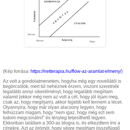
(Kép forrása:
https://netterapia.hu/flow-az-aramlat-elmeny/
)
Az volt a gondolatmenetem, hogyha még egy novellától is
begörcsölök, mert túl nehéznek érzem, viszont szeretnék
legalább annyi sikerélményt, hogy legalább megírtam
valamit (ekkor még nem az volt a cél, hogy jól írjam meg,
csak az, hogy megírjam), akkor lejjebb kell tennem a lécet.
Olyannyira, hogy már olyan alacsony legyen, hogy
felhúzzam magam, hogy “nem igaz, hogy még ezt sem
tudom megcsinálni!” és tényleg teljesíthető legyen.
Ekkoriban találtam a 300-as blogra is, és elkezdtem írni a
címekre. Azt az örömöt, hogy végre megírtam összefüggő