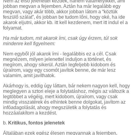
Nem az első jelenettel kezdek, hanem valamelyikkel, ami
jobban megvan a fejemben. Aztán ha már legalább egy
megvan, vagy akár több, akkor jobban látom a “köztük
feszülő szálat”, és jobban be tudom lőni, hogy oké, ha ide
akarok eljutni, akkor kb. itt kell kezdenem, mert itt indul el a
folyamat.
Ha már tudom, mit akarok írni, csak úgy érzem, túl sok
mindenre kell figyelnem:
Nem egyből jól akarok írni - legalábbis ez a cél. Csak
megnézem, milyen jelenettel induljon a történet, és
megírom, ahogy sikerül. Aztán legfeljebb kidobom és
újraírom, vagy egy csomót javítok benne, de már lesz
valamim, amit javíthatok.
Akárhogy is, eddig úgy láttam, bár nekem nagyon kell, hogy
meglegyen a sztori eleje a folytatáshoz, mégis az változik a
legtöbbet a végéig, mert kidobom, újraírom, vagy csak
mindig visszatérek és elhintek benne dolgokat, javítom az
infóadagolását, ahogy megszületik a folytatás és
hozzáalakítom a kezdést.
b.
Kritikus, fontos jelenetek
Általában ezek egész élesen megvannak a fejemben,