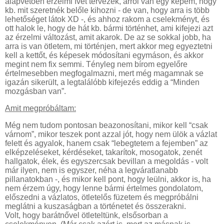
alapvetően érzelmi ívet tervezek, arról van egy képem, hogy
kb. mit szeretnék belőle kihozni - de van, hogy arra is több
lehetőséget látok XD -, és ahhoz rakom a cselekményt, és
ott halok le, hogy de hát kb. bármi történhet, ami kifejezi azt
az érzelmi változást, amit akarok. De az se sokkal jobb, ha
arra is van ötletem, mi történjen, mert akkor meg egyeztetni
kell a kettőt, és képesek módosítani egymáson, és akkor
megint nem fix semmi. Tényleg nem bírom egyelőre
értelmesebben megfogalmazni, mert még magamnak se
igazán sikerült, a legtalálóbb kifejezés eddig a “Minden
mozgásban van”.
Amit megpróbáltam:
Még nem tudom pontosan beazonosítani, mikor kell “csak
várnom”, mikor teszek pont azzal jót, hogy nem ülök a vázlat
felett és agyalok, hanem csak “lebegtetem a fejemben” az
elképzeléseket, kérdéseket, takarítok, mosogatok, zenét
hallgatok, élek, és egyszercsak bevillan a megoldás - volt
már ilyen, nem is egyszer, néha a legváratlanabb
pillanatokban -, és mikor kell pont, hogy leülni, akkor is, ha
nem érzem úgy, hogy lenne bármi értelmes gondolatom,
előszedni a vázlatos, ötletelős füzetem és megpróbálni
meglátni a kuszaságban a történetet és összerakni.
Volt, hogy barátnővel ötleteltünk, elsősorban a