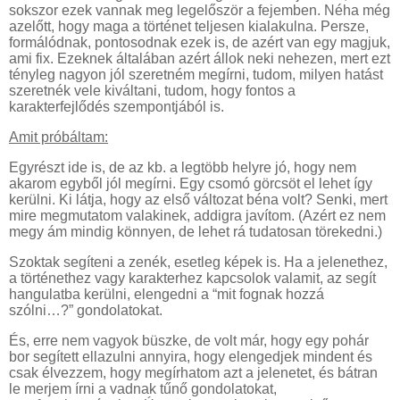
sokszor ezek vannak meg legelőször a fejemben. Néha még
azelőtt, hogy maga a történet teljesen kialakulna. Persze,
formálódnak, pontosodnak ezek is, de azért van egy magjuk,
ami fix. Ezeknek általában azért állok neki nehezen, mert ezt
tényleg nagyon jól szeretném megírni, tudom, milyen hatást
szeretnék vele kiváltani, tudom, hogy fontos a
karakterfejlődés szempontjából is.
Amit próbáltam:
Egyrészt ide is, de az kb. a legtöbb helyre jó, hogy nem
akarom egyből jól megírni. Egy csomó görcsöt el lehet így
kerülni. Ki látja, hogy az első változat béna volt? Senki, mert
mire megmutatom valakinek, addigra javítom. (Azért ez nem
megy ám mindig könnyen, de lehet rá tudatosan törekedni.)
Szoktak segíteni a zenék, esetleg képek is. Ha a jelenethez,
a történethez vagy karakterhez kapcsolok valamit, az segít
hangulatba kerülni, elengedni a “mit fognak hozzá
szólni…?” gondolatokat.
És, erre nem vagyok büszke, de volt már, hogy egy pohár
bor segített ellazulni annyira, hogy elengedjek mindent és
csak élvezzem, hogy megírhatom azt a jelenetet, és bátran
le merjem írni a vadnak tűnő gondolatokat,