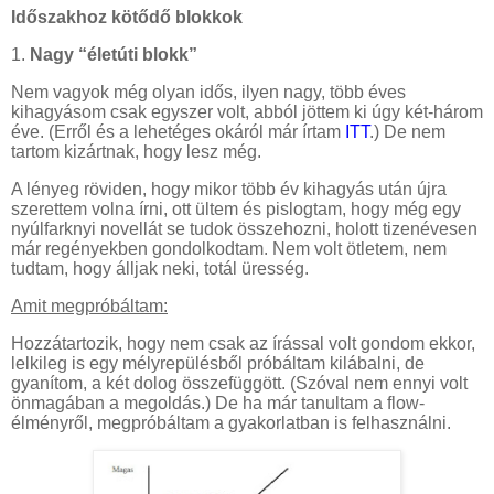
Időszakhoz kötődő blokkok
1.
Nagy “életúti blokk”
Nem vagyok még olyan idős, ilyen nagy, több éves
kihagyásom csak egyszer volt, abból jöttem ki úgy két-három
éve. (Erről és a lehetéges okáról már írtam
ITT
.) De nem
tartom kizártnak, hogy lesz még.
A lényeg röviden, hogy mikor több év kihagyás után újra
szerettem volna írni, ott ültem és pislogtam, hogy még egy
nyúlfarknyi novellát se tudok összehozni, holott tizenévesen
már regényekben gondolkodtam. Nem volt ötletem, nem
tudtam, hogy álljak neki, totál üresség.
Amit megpróbáltam:
Hozzátartozik, hogy nem csak az írással volt gondom ekkor,
lelkileg is egy mélyrepülésből próbáltam kilábalni, de
gyanítom, a két dolog összefüggött. (Szóval nem ennyi volt
önmagában a megoldás.) De ha már tanultam a flow-
élményről, megpróbáltam a gyakorlatban is felhasználni.