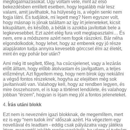
megfogalmazásokat. Úgy voltam vele, mint az első
bekezdésben említett esetben, hogy legalább már lesz
valami, amit javíthatok, ha hülyeség is, a végén senki nem
fogja látni. És tudjátok, mi lepett meg? Nem egyszer volt,
hogy másnap is jónak találtam az így írt jeleneteket, kicsit
kikupáltam, és később, a béták is azokba javítottak bele a
legkevesebbet. Ezt azért elég fura volt megtapasztalni… És
nem, erre a módszerre azért nem fogok rászokni. Bár néha
elgondolkodok, hogy lehet, hogy az emberek egy jó része
alapjáraton tudja annyira kevesebb görccsel élni az életét,
mint én egy pohár bor után?
Ami még itt segített, főleg, ha csúcsjelenet, vagy a lezárás
előtt álltam, hogy előbb átolvastam és javítgattam, a teljes
előzményt. Azt figyeltem meg, hogy nem bírok úgy nekiállni
a végső fontos részeknek, hogyha az elejében még sok
javítanivaló van. Valahogy kell, hogy az rendben legyen, és
mire összehozom, el is kap a történet lendülete, és valahogy
jobban “érzem”, hogyan is írjam meg jól a fontos jeleneteket.
4.
Írás utáni blokk
Ezt nem is nevezném igazi blokknak, de megemlítem, mert
ez is egy “nem tudok írni” időszak azért. Ha végeztem egy
novellával és leadtam - eddig csak pályázatra vagy játékra