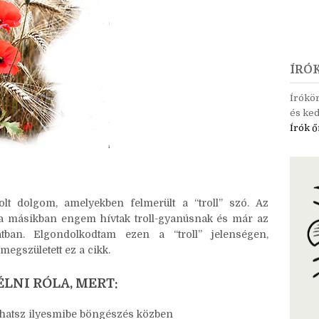
ÍRÓ
Írókö
és ked
Írók ő
olt dolgom, amelyekben felmerült a “troll” szó. Az
 a másikban engem hívtak troll-gyanúsnak és már az
tban. Elgondolkodtam ezen a “troll” jelenségen,
megszületett ez a cikk.