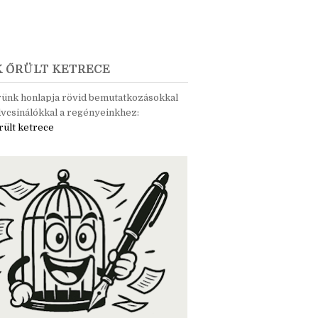
K ŐRÜLT KETRECE
rünk honlapja rövid bemutatkozásokkal
vcsinálókkal a regényeinkhez:
rült ketrece