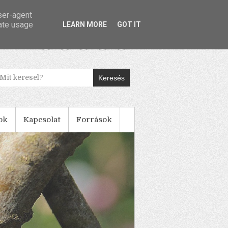
user-agent
rate usage
LEARN MORE
GOT IT
Keresés
ok
Kapcsolat
Források