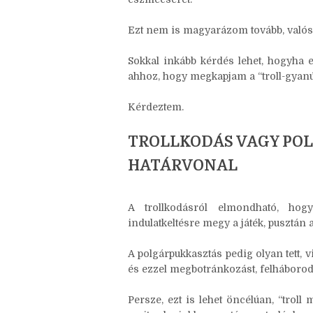
erőszakossággal sulykolja, azzal a 
reakciókat provokáljon ki, vagy m
eszmecserét.”
Ezt nem is magyarázom tovább, valósz
Sokkal inkább kérdés lehet, hogyha 
ahhoz, hogy megkapjam a “troll-gyanú
Kérdeztem.
TROLLKODÁS VAGY PO
HATÁRVONAL
A trollkodásról elmondható, hogy
indulatkeltésre megy a játék, pusztán 
A polgárpukkasztás pedig olyan tett, 