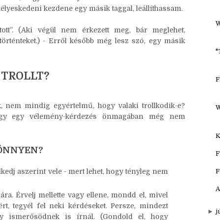
 Nem volt célom veszekedést generálni - ami egyébként
H
bbi eset miatt kíváncsi voltam a véleményükre. És
F
sokat, hogyha bármelyik oldalról valaki nem csak a
yeskedeni kezdene egy másik taggal, leállíthassam.
W
tott”. (Aki végül nem érkezett meg, bár meglehet,
rténteket.) - Erről később még lesz szó, egy másik
"
 TROLLT?
F
, nem mindig egyértelmű, hogy valaki trollkodik-e?
W
ogy egy vélemény-kérdezés önmagában még nem
K
KÖNNYEN?
F
lkedj aszerint vele - mert lehet, hogy tényleg nem
F