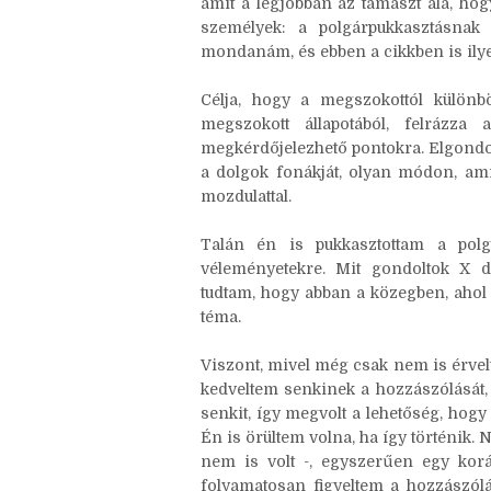
és ezzel megbotránkozást, felháborodás
Persze, ezt is lehet öncélúan, “trol
amit a legjobban az támaszt alá, hog
személyek: a polgárpukkasztásnak
mondanám, és ebben a cikkben is ilyen
Célja, hogy a megszokottól különbö
megszokott állapotából, felrázza
megkérdőjelezhető pontokra. Elgondol
a dolgok fonákját, olyan módon, am
mozdulattal.
Talán én is pukkasztottam a pol
véleményetekre. Mit gondoltok X d
tudtam, hogy abban a közegben, ahol
téma.
Viszont, mivel még csak nem is érve
kedveltem senkinek a hozzászólását, 
senkit, így megvolt a lehetőség, ho