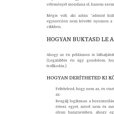
Én is örültem volna, ha így történik.
nem is volt -, egyszerűen egy korá
folyamatosan figyeltem a hozzászólá
véleményét mondaná el, hanem személ
Mégis volt, aki aztán “admint kiál
egyszerűen nem követte nyomon a tö
cikkben.
HOGYAN BUKTASD LE A
Ahogy az én példámon is láthatjátok
(Legalábbis én úgy gondolom, h
trollkodás.)
HOGYAN DERÍTHETED KI 
Feltételezd, hogy nem az, és vise
az: