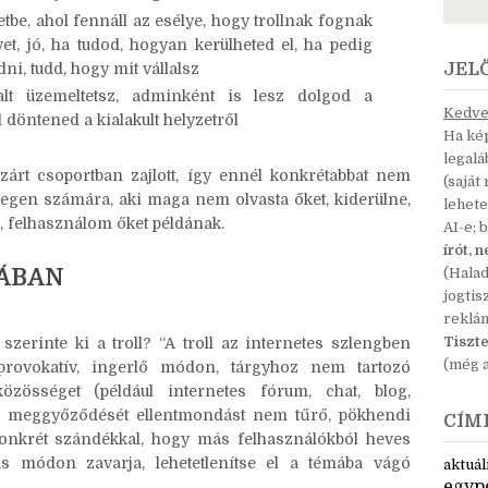
LNI RÓLA, MERT:
uthatsz ilyesmibe böngészés közben
tbe, ahol fennáll az esélye, hogy trollnak fognak
t, jó, ha tudod, hogyan kerülheted el, ha pedig
, tudd, hogy mit vállalsz
JEL
lt üzemeltetsz, adminként is lesz dolgod a
Kedves
l döntened a kialakult helyzetről
Ha kép
legal
 zárt csoportban zajlott, így ennél konkrétabbat nem
(saját
degen számára, aki maga nem olvasta őket, kiderülne,
lehete
, felhasználom őket példának.
AI-e; 
írót, 
LÁBAN
(Hala
jogtis
reklá
Tiszte
zerinte ki a troll? “A troll az internetes szlengben
(még a
rovokatív, ingerlő módon, tárgyhoz nem tartozó
zösséget (például internetes fórum, chat, blog,
eli meggyőződését ellentmondást nem tűrő, pökhendi