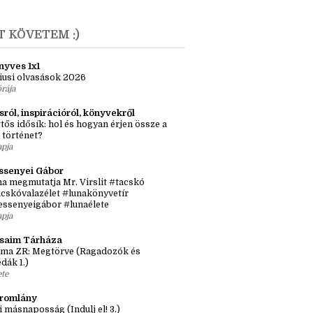
 lány, aki mangaka lett és a másik, aki nem
únius
(1)
T KÖVETEM :)
nyves 1x1
iusi olvasások 2026
órája
sról, inspirációról, könyvekről
tős idősík: hol és hogyan érjen össze a
 történet?
apja
ssenyei Gábor
a megmutatja Mr. Virslit #tacskó
cskóvalazélet #lunakönyvetír
essenyeigábor #lunaélete
apja
ásaim Tárháza
ma ZR: Megtörve (Ragadozók és
dák 1.)