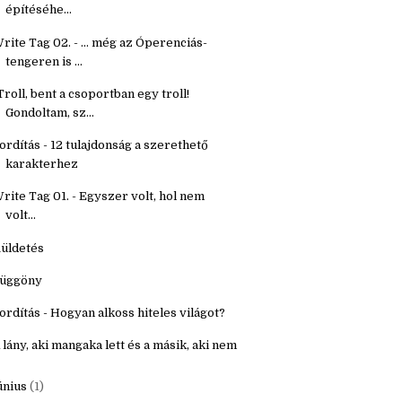
étköznapi holmik
ordítás - Segítő kérdések fantasy világ
építéséhe...
rite Tag 02. - ... még az Óperenciás-
tengeren is ...
Troll, bent a csoportban egy troll!
Gondoltam, sz...
ordítás - 12 tulajdonság a szerethető
karakterhez
rite Tag 01. - Egyszer volt, hol nem
volt...
üldetés
üggöny
ordítás - Hogyan alkoss hiteles világot?