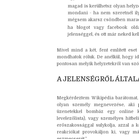
FONTOSNAK TARTOM BESZÉ
egyszerű olvasóként te is belef
magad is kerülhetsz olyan helyze
mondani - ha nem szeretnél ilye
mégsem akarsz csöndben maradni
ha blogot vagy facebook olda
jelenséggel, és ott már neked kel
Mivel mind a két, fent említett eset
mondhatok róluk. De anélkül, hogy i
pontosan melyik helyzetekről van szó
A JELENSÉGRŐL ÁLTA
Megkérdeztem Wikipédia barátomat, s
olyan személy megnevezése, aki p
üzenetekkel bombáz egy online kö
levelezőlista), vagy személyes hitb