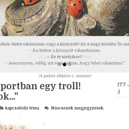
 nehéz életet válasszam, vagy a könnyűt? Ez a nagy kérdés. Te m
– Én biztos a könnyűt választanám.
– És te melyikre?
– Asszonyom, eddig azt sem tudtam, hogy lehet választani."
/A palota ékköve c. sorozat/
oportban egy troll!
ITT
:)
k..."
kapcsolódó téma
Nincsenek megjegyzések