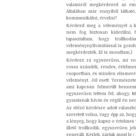
Reagálj logikusan a hozzászólásá
értesz egyet, mivel nem és mié
olyan hangnemben, ahogy egy
valamiről megkérdezed az emb
Általában már ennyiből látható
kommunikálni, érvelni?
Kérdezd meg a véleményét a k
nem fog biztosan kiderülni, 
tapasztaltam, hogy trollko
véleménynyilvánítással is gondo
megkérdezték. El is mondtam.)
Kérdezz rá egyszerűen, mi vol
rossz szándék, rendes, értelme
csoportban, és minden elismerése
véleményt. Jól esett. Természete
ami kapcsán felmerült bennem 
egyszerűen tettem fel, ahogy. M
gyanúsnak hívás és végül én nem
Az előző kérdésre adott válaszbó
szeretett volna, vagy épp az, 