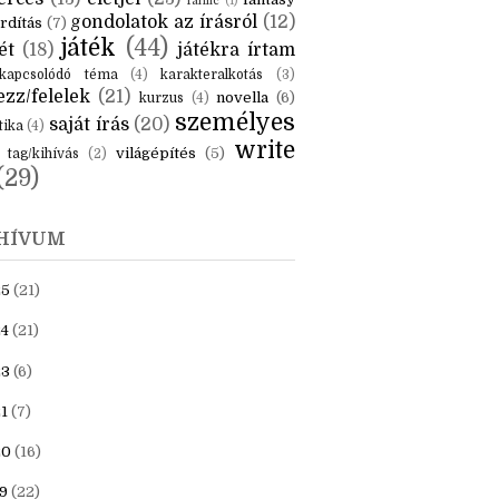
KÉK
is
(6)
beszámoló
(6)
ceruzanyomok
(6)
erces
(13)
életjel
(23)
fantasy
fanfic
(1)
gondolatok az írásról
(12)
rdítás
(7)
játék
(44)
ét
(18)
játékra írtam
kapcsolódó téma
(4)
karakteralkotás
(3)
zz/felelek
(21)
novella
(6)
kurzus
(4)
személyes
saját írás
(20)
tika
(4)
write
világépítés
(5)
tag/kihívás
(2)
(29)
HÍVUM
25
(21)
4
(21)
23
(6)
1
(7)