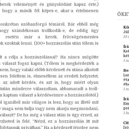
A
ra. Érvelj mellette vagy ellene, mondd el, mivel
rt, tegyél fel neki kérdéseket. Persze, mindezt
►
j
 ismerősödnek is írnál. (Gondold el, hogy
erek véleményét és gúnyolódást kapsz érte.)
, hogy a másik fél képes-e, akar-a értelmesen
ŐKE
onkrétan szóbanforgó témáról. Bár ebből még
Kö
hogy szándékosan trollkodik-e, de eddig úgy
Júl
dás esetén már a kerek, fröcsögésmentes
13 
k szoktak lenni. (100+ hozzászólás után tőlem is
Írá
Ket
két
t a célja a hozzászólással? Ha nincs mögötte
1 n
s választ fogsz kapni. (Tőlem is megkérdezték a
m, hogy valaki előbb kérdezett és utána alkotott
Be
Lun
sen feleltem is, elmeséltem az eredeti helyzetet,
#ta
az adott kérdés, és azt is, hogy miért olyan
#b
iután minderre válaszoltam, abbamaradt a troll-
1 n
 kaptam választ a kérdéseimre a hozzászólótól.)
Ír
l igazából már világos is lesz, hogy az illető mit
Em
hogy maga sem tudja vagy nem akarja megmondani,
pré