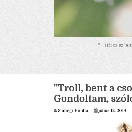
" – Hát ez az. A
"Troll, bent a cs
Gondoltam, szólo
Sümegi Emília
július 12, 2019