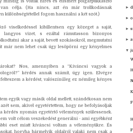
t vált ki.
►
20
l módon” csinálni, azonban van egy fontos különbség,
▼
201
y mindig is voltak híres és elismert polgárpukkasztó
►
d
 van célja. (Ha nincs, azt én már trollkodásnak
 különbségtétellel fogom használni a két szót.)
►
o
ző viselkedéssel kibillentsen egy közeget a saját,
►
s
 a langyos vizet, s ezáltal rámutasson bizonyos
►
a
kodtatni akar a saját, bevett szokásokról, megmutatni
it már nem lehet csak úgy lesöpörni egy kényelmes
▼
j
W
gárokat? Nos, amennyiben a “Kíváncsi vagyok a
H
ologról?” kérdés annak számít, úgy igen. Elvégre
 felteszem a kérdést, valószínűleg ez némileg kényes
N
K
ltem egyik vagy másik oldal mellett, szándékosan nem
F
azét sem, akivel egyetértettem, hogy ne befolyásoljak
gy a kérdés nyomán egyetértő vélemények szülessenek.