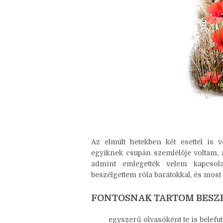
Az elmúlt hetekben két esettel is v
egyiknek csupán szemlélője voltam,
admint emlegették velem kapcsola
beszélgettem róla barátokkal, és most 