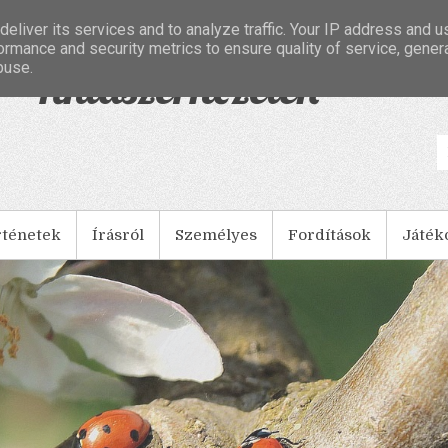
eliver its services and to analyze traffic. Your IP address and 
ormance and security metrics to ensure quality of service, gene
buse.
- Tintaszerkezetek
rténetek
Írásról
Személyes
Fordítások
Játék