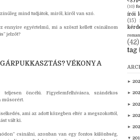
CÍM
konkrét szándékkal, hogy más felhasználókból heves
ás módon zavarja, lehetetlenítse el a témába vágó
aktuál
egyp
(10)
fo
ínűleg mind tudjátok, miről, kiről van szó.
írói l
(15)
kérde
ez ennyire egyértelmű, mi a szöszt kellett csinálnom
s” jelzőt?
roman
(42)
tag
LGÁRPUKKASZTÁS? VÉKONY A
ARC
►
20
 teljesen öncélú. Figyelemfelhívásra, szándékos
►
202
a műsorért.
►
20
viselkedés, ami az adott közegben eltér a megszokottól,
►
202