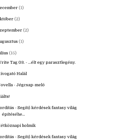
20
(16)
9
(22)
ecember
(1)
któber
(2)
zeptember
(2)
ugusztus
(1)
úlius
(15)
rite Tag 03. - ...élt egy parasztlegény.
ívogató Halál
ovella - Jégcsap-meló
iálts!
ordítás - Segítő kérdések fantasy világ
építéséhe...