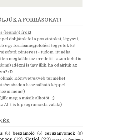
ÖLJÜK A FORRÁSOKAT!
 (leendő) Írók!
pel dobjátok fel a posztotokat, légyszi,
ább egy
forrásmegjelölést
tegyetek ki!
 rajz/fotó; pinterest - tudom, itt néha
tlen megtalálni az eredetit - azon belül is
bármi)
Idézni is úgy illik, ha odaírjuk az
nem? :D
dóknak: Könyvet/egyéb terméket
zta/szabadon használható képpel
mozni menő!)
ljük meg a másik alkotót! ;)
z AI-t is leprogramozta valaki)