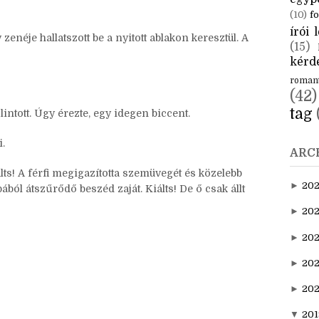
CÍM
megfordult. Kirajzolódott annak az embernek a nyurga
n is feszélyezte. Kellemetlenül érezte magát mellette,
aktuál
 tudta volna megfogalmazni miért, de kínos volt vele
egyp
(10)
fo
írói l
zenéje hallatszott be a nyitott ablakon keresztül. A
(15)
kérde
roman
(42)
tag
ólintott. Úgy érezte, egy idegen biccent.
i.
ARC
lts! A férfi megigazította szemüvegét és közelebb
►
20
bából átszűrődő beszéd zaját. Kiálts! De ő csak állt
►
202
►
20
►
202