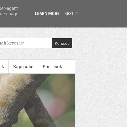
user-agent
rate usage
LEARN MORE
GOT IT
Keresés
ok
Kapcsolat
Források