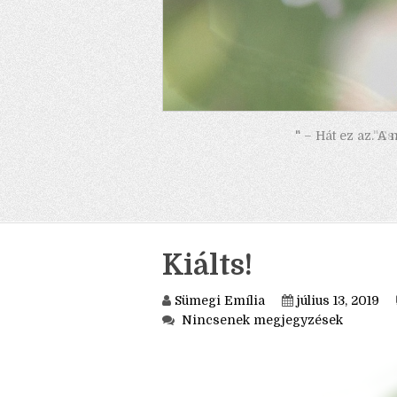
" – Hát ez az. A
Kiálts!
Sümegi Emília
július 13, 2019
Nincsenek megjegyzések