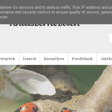
eliver its services and to analyze traffic. Your IP address and 
ormance and security metrics to ensure quality of service, gene
buse.
- Tintaszerkezetek
rténetek
Írásról
Személyes
Fordítások
Játék