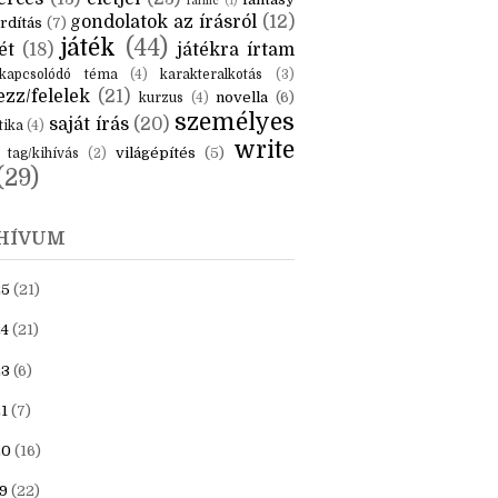
KÉK
is
(6)
beszámoló
(6)
ceruzanyomok
(6)
erces
(13)
életjel
(23)
fantasy
fanfic
(1)
gondolatok az írásról
(12)
rdítás
(7)
játék
(44)
ét
(18)
játékra írtam
kapcsolódó téma
(4)
karakteralkotás
(3)
zz/felelek
(21)
novella
(6)
kurzus
(4)
személyes
saját írás
(20)
tika
(4)
write
világépítés
(5)
tag/kihívás
(2)
(29)
HÍVUM
25
(21)
4
(21)
23
(6)
1
(7)