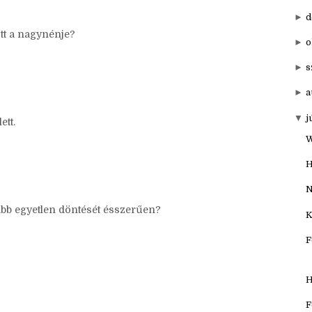
►
20
▼
201
►
d
tt a nagynénje?
►
o
►
s
►
a
▼
j
ett.
W
H
N
ább egyetlen döntését ésszerűen?
K
F