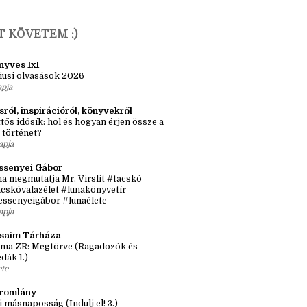
 lány, aki mangaka lett és a másik, aki nem
únius
(1)
T KÖVETEM :)
nyves 1x1
iusi olvasások 2026
apja
sról, inspirációról, könyvekről
tős idősík: hol és hogyan érjen össze a
 történet?
apja
ssenyei Gábor
a megmutatja Mr. Virslit #tacskó
cskóvalazélet #lunakönyvetír
essenyeigábor #lunaélete
apja
ásaim Tárháza
ma ZR: Megtörve (Ragadozók és
dák 1.)