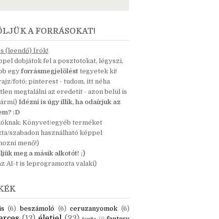
ÖLJÜK A FORRÁSOKAT!
 (leendő) Írók!
pel dobjátok fel a posztotokat, légyszi,
ább egy
forrásmegjelölést
tegyetek ki!
 rajz/fotó; pinterest - tudom, itt néha
tlen megtalálni az eredetit - azon belül is
bármi)
Idézni is úgy illik, ha odaírjuk az
nem? :D
dóknak: Könyvet/egyéb terméket
zta/szabadon használható képpel
mozni menő!)
ljük meg a másik alkotót! ;)
z AI-t is leprogramozta valaki)