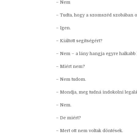
– Védekezett?
– Nem
– Tudta, hogy a szomszéd szobában o
– Igen.
– Kiáltott segítségért?
– Nem – a lány hangja egyre halkabb l
– Miért nem?
– Nem tudom.
– Mondja, meg tudná indokolni legal
– Nem.