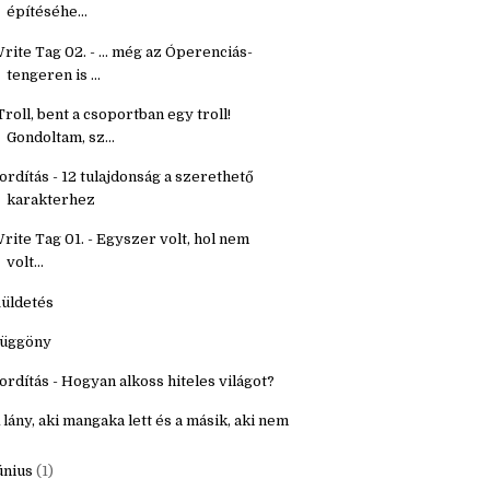
étköznapi holmik
ordítás - Segítő kérdések fantasy világ
építéséhe...
rite Tag 02. - ... még az Óperenciás-
tengeren is ...
Troll, bent a csoportban egy troll!
Gondoltam, sz...
ordítás - 12 tulajdonság a szerethető
karakterhez
rite Tag 01. - Egyszer volt, hol nem
volt...
üldetés
üggöny
ordítás - Hogyan alkoss hiteles világot?