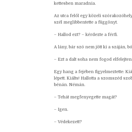
ajtó. Felkelt az íróasztal mellől, és 
alakja, akinek a közelsége már korábba
bántónak találta a tréfáit, és bár nem
kettesben maradnia.
Az utca felől egy közeli szórakozóhely 
szél meglibbentette a függönyt.
– Hallod ezt? – kérdezte a férfi.
A lány, bár szó nem jött ki a száján, b
– Ezt a dalt soha nem fogod elfelejten
Egy hang a fejében figyelmeztette: Kiá
lépett. Kiálts! Hallotta a szomszéd szo
bénán. Némán.
– Tehát megfenyegette magát?
– Igen.