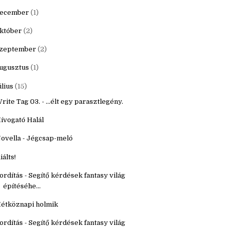
20
(16)
9
(22)
ecember
(1)
któber
(2)
zeptember
(2)
ugusztus
(1)
úlius
(15)
rite Tag 03. - ...élt egy parasztlegény.
ívogató Halál
ovella - Jégcsap-meló
iálts!
ordítás - Segítő kérdések fantasy világ
építéséhe...