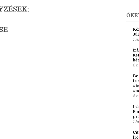
A
Főoldal
Régebbi bejegyzés →
►
j
YZÉSEK:
ŐKE
SE
Kö
Júl
1 n
Írá
Ket
két
2 n
Be
Lun
#ta
#b
2 n
Ír
Em
pré