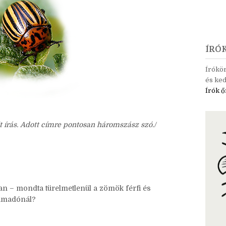
ÍRÓ
Írókö
és ked
Írók ő
t írás. Adott címre pontosan háromszász szó./
 – mondta türelmetlenül a zömök férfi és