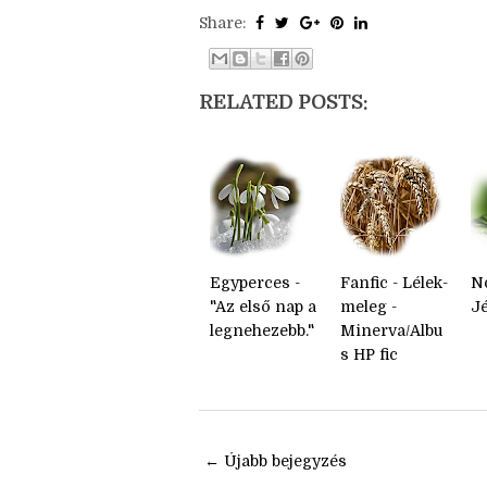
– De miért?
– Mert ott nem voltak döntések.
Share:
RELATED POSTS:
Egyperces -
Fanfic - Lélek-
No
"Az első nap a
meleg -
J
legnehezebb."
Minerva/Albu
s HP fic