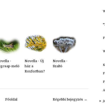
H
F
W
"
F
W
vella -
Novella - Új
Novella -
K
égcsap-meló
ház a
Szaltó
Roxfortban?
F
F