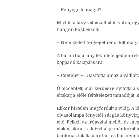
megvakarta az állát. – Volt fegyver a
– Nem volt.
– Fenyegette magát?
Mielőtt a lány válaszolhatott volna, e
hangon közbeszólt:
– Nem kellett fenyegetnem. Jött magát
A barna hajú lány tekintete ijedten re
koppanó kalapácsára.
– Csendet! – Utasította amaz a vádlotta
Ő biccentett, már kérdésre nyitotta a 
eltakarja előle feltételezett támadóját
Ekkor hirtelen megfordult a világ. A l
olvasólámpa fényétől sárgás könyvlap