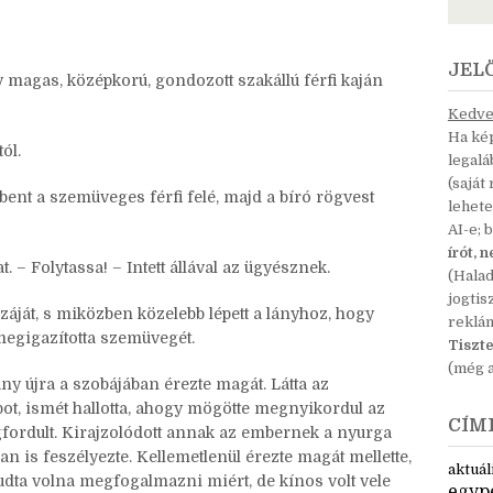
 támadónál?
JEL
gy magas, középkorú, gondozott szakállú férfi kaján
Kedves
Ha kép
ól.
legal
(saját
bbent a szemüveges férfi felé, majd a bíró rögvest
lehete
AI-e; 
írót, 
t. – Folytassa! – Intett állával az ügyésznek.
(Hala
jogtis
száját, s miközben közelebb lépett a lányhoz, hogy
reklá
, megigazította szemüvegét.
Tiszte
(még a
ány újra a szobájában érezte magát. Látta az
ot, ismét hallotta, ahogy mögötte megnyikordul az