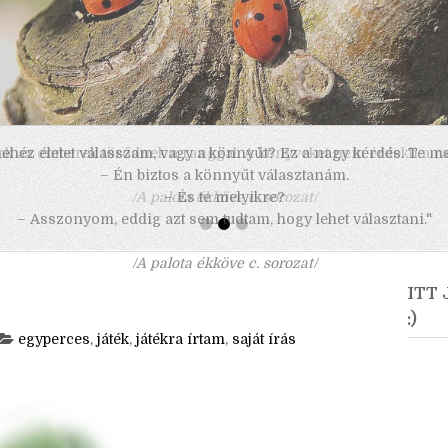
 nehéz életet válasszam, vagy a könnyűt? Ez a nagy kérdés. Te m
– Én biztos a könnyűt választanám.
– És te melyikre?
– Asszonyom, eddig azt sem tudtam, hogy lehet választani."
/A palota ékköve c. sorozat/
ITT
:)
egyperces
,
játék
,
játékra írtam
,
saját írás