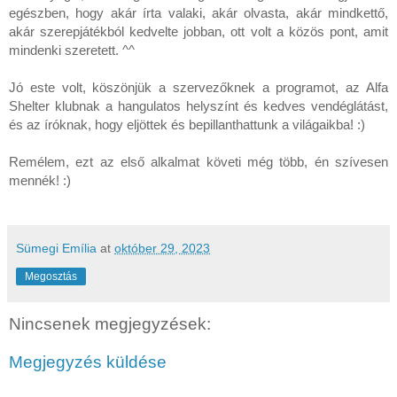
egészben, hogy akár írta valaki, akár olvasta, akár mindkettő,
akár szerepjátékból kedvelte jobban, ott volt a közös pont, amit
mindenki szeretett. ^^
Jó este volt, köszönjük a szervezőknek a programot, az Alfa
Shelter klubnak a hangulatos helyszínt és kedves vendéglátást,
és az íróknak, hogy eljöttek és bepillanthattunk a világaikba! :)
Remélem, ezt az első alkalmat követi még több, én szívesen
mennék! :)
Sümegi Emília
at
október 29, 2023
Megosztás
Nincsenek megjegyzések:
Megjegyzés küldése