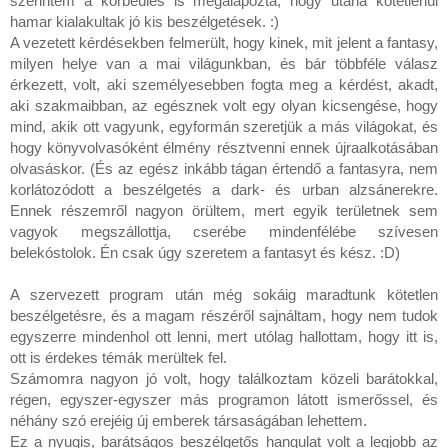
szerintem a körbeülés is megalapozta, hogy utána kötetlenül
hamar kialakultak jó kis beszélgetések. :)
A vezetett kérdésekben felmerült, hogy kinek, mit jelent a fantasy,
milyen helye van a mai világunkban, és bár többféle válasz
érkezett, volt, aki személyesebben fogta meg a kérdést, akadt,
aki szakmaibban, az egésznek volt egy olyan kicsengése, hogy
mind, akik ott vagyunk, egyformán szeretjük a más világokat, és
hogy könyvolvasóként élmény résztvenni ennek újraalkotásában
olvasáskor. (És az egész inkább tágan értendő a fantasyra, nem
korlátozódott a beszélgetés a dark- és urban alzsánerekre.
Ennek részemről nagyon örültem, mert egyik területnek sem
vagyok megszállottja, cserébe mindenfélébe szívesen
belekóstolok. Én csak úgy szeretem a fantasyt és kész. :D)
A szervezett program után még sokáig maradtunk kötetlen
beszélgetésre, és a magam részéről sajnáltam, hogy nem tudok
egyszerre mindenhol ott lenni, mert utólag hallottam, hogy itt is,
ott is érdekes témák merültek fel.
Számomra nagyon jó volt, hogy találkoztam közeli barátokkal,
régen, egyszer-egyszer más programon látott ismerőssel, és
néhány szó erejéig új emberek társaságában lehettem.
Ez a nyugis, barátságos beszélgetős hangulat volt a legjobb az