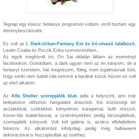
Tegnap egy klassz fantasys programon voltam, erről hoztam egy
élménybeszámolót.
Ez volt az
I. Dark-Urban-Fantasy Est és író-olvasó találkozó
,
Lauter Csaba és Poczik Erika szervezésében.
Az egyik meghívott író, On Sai oldalán láttam az eseményt
facebookon. Gondoltam, a dark ugyan nem az én irányom, de a
fantasyt szeretem, hát megnézem, főleg, mert izgalmasnak tűnt,
hogy senki nem tudott róla semmit a barátok közül, hiszen ez volt
az első alkalom.
Az
Alfa Shelter szerepjáték klub
adta a helyszínt, ami már
belépéskor otthonos hangulatot árasztott. Kis közösségi tér
asztalokkal, székekkel, kényelmes kanapéval, büfé résszel,
köves-fás kialakítással, a szekrényekben pedig társasjátékok,
szerepjáték könyvek. Volt két galéria is, azokra elfelejtettem
felnézni. Az alkalomból kifolyólag pedig még halloweeni
dekorációval is hozzájárultak az estéhez.