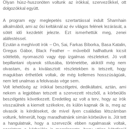
Olyan húsz-huszonöten voltunk az írókkal, szervezőkkel, ott
dolgozókkal együtt.
A program egy meglepetés szertartással indult Shamhain
alkalmából, ami az ősi keltáknál az év világos felének lezárását, a
sötét idő kezdetét jelezte. Ezt ismerhettük meg, zenei
aláfestéssel.
Ezután a meghívott írók – On, Sai, Farkas Bíborka, Basa Katalin,
Gregus Gábor, Black Feather – műveiből hallhattunk kicsit
sötétebb, nyomasztó vagy épp izgalmas részleteket. Jó volt
bepillantani olyanok stílusába, történetébe, akiktől még nem
olvastam, és a kiválasztott részletekben is tetszett, hogy
magukban érthetőek voltak, de még kellemes hosszúságúak,
nem lett unalmas a felolvasás vége sem.
Volt lehetőség az írókkal beszélgetni, dedikáltatni, aztán, ami
nekem a legjobban tetszett a szervezett részből, a körbeülős
beszélgetés következett. Eredetileg az volt a terv, hogy az írók
visszaülnek a kiemelt székekre, és külön kapnak ők is, meg az
olvasók is kérdéseket, de mivel ilyen családias létszámban
voltunk, felmerült, hogy maradhatnánk simán körbeülve is. Jót tett
a hangulatnak, hogy a szervezők ebben rugalmasak voltak,