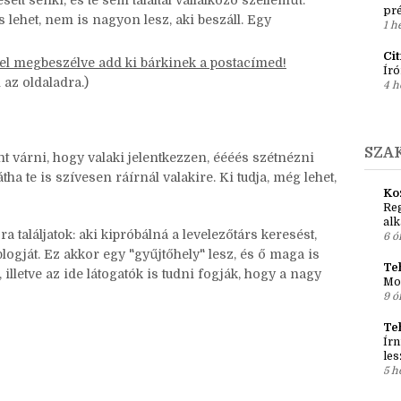
6 n
t levelet írni sok idő, nem futhat mindenkire a
Ír
Em
sett senki, és te sem találtál vállalkozó szelleműt:
pré
és lehet, nem is nagyon lesz, aki beszáll. Egy
1 h
Ci
del megbeszélve add ki bárkinek a postacímed!
Író
 az oldaladra.)
4 h
SZA
 várni, hogy valaki jelentkezzen, éééés szétnézni
ha te is szívesen ráírnál valakire. Ki tudja, még lehet,
Ko
Reg
al
 találjatok: aki kipróbálná a levelezőtárs keresést,
6 ó
logját. Ez akkor egy "gyűjtőhely" lesz, és ő maga is
Teh
 illetve az ide látogatók is tudni fogják, hogy a nagy
Mo
9 ó
Te