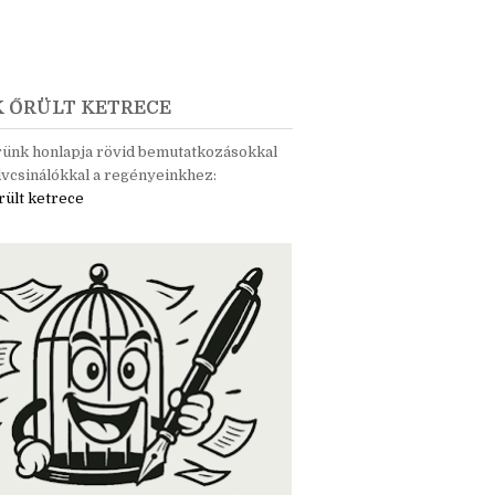
K ŐRÜLT KETRECE
rünk honlapja rövid bemutatkozásokkal
vcsinálókkal a regényeinkhez:
rült ketrece