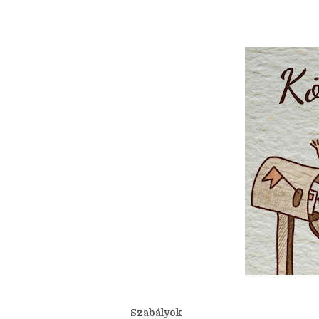
júliusi szó:
Levél
Lássuk a mostani kérdéseket!