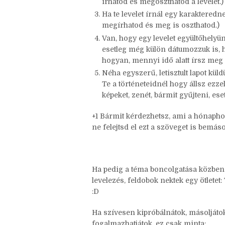
Szerepel-e bármelyik történetedben
Ha egy karaktered levelet írna nek
írhatod és megoszthatod a levelet.)
Ha te levelet írnál egy karakteredn
megírhatod és meg is oszthatod.)
Van, hogy egy levelet együltőhelyün
esetleg még külön dátumozzuk is, h
hogyan, mennyi idő alatt írsz meg 
Néha egyszerű, letisztult lapot küld
Te a történeteidnél hogy állsz ezze
képeket, zenét, bármit gyűjteni, es
+1 Bármit kérdezhetsz, ami a hónapho
ne felejtsd el ezt a szöveget is bemásol
Ha pedig a téma boncolgatása közben e
levelezés, feldobok nektek egy ötletet:
:D