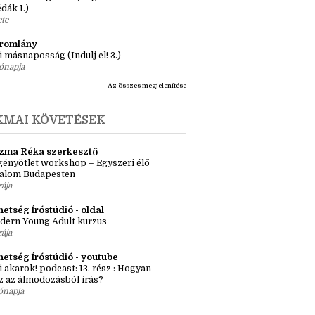
apja
ásaim Tárháza
ma ZR: Megtörve (Ragadozók és
dák 1.)
ete
tromlány
i másnaposság (Indulj el! 3.)
ónapja
Az összes megjelenítése
KMAI KÖVETÉSEK
zma Réka szerkesztő
ényötlet workshop – Egyszeri élő
kalom Budapesten
rája
etség Íróstúdió - oldal
dern Young Adult kurzus
rája
hetség Íróstúdió - youtube