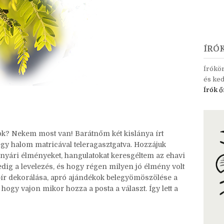
ÍRÓ
Írókö
és ked
Írók ő
tok? Nekem most van! Barátnőm két kislánya írt
, egy halom matricával teleragasztgatva. Hozzájuk
 nyári élményeket, hangulatokat keresgéltem az ehavi
edig a levelezés, és hogy régen milyen jó élmény volt
pír dekorálása, apró ajándékok belegyömöszölése a
 hogy vajon mikor hozza a posta a választ. Így lett a