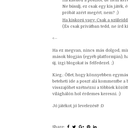
Lehet, már többen keresték, és há
kapacitásából.
Ha kitetted a posztot, de nem kere
Ne búsulj, ez csak egy kis játék, 
próbát azért megért, nem? ;)
Ha kiskorú vagy: Csak a szüleid
(És csak privátban tedd, ne írd ki
<--
Ha ez megvan, nincs más dolgod, mint
mások blogján (egyéb platformján), hát
új, izgi blogokat is felfedezel. ;)
Kieg.: Ötlet, hogy könnyebben egymásra
beteheti ide a poszt alá kommentbe a b
visszajöhet szétnézni a többiek között,
világhálón hol érdemes keresni. :)
Jó játékot, jó levelezést! :D