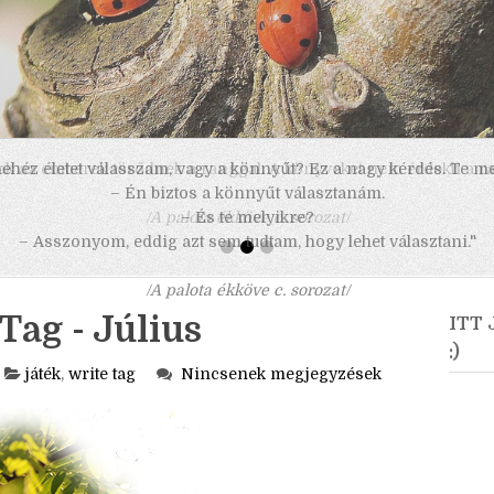
 nehéz életet válasszam, vagy a könnyűt? Ez a nagy kérdés. Te m
– Én biztos a könnyűt választanám.
– És te melyikre?
– Asszonyom, eddig azt sem tudtam, hogy lehet választani."
/A palota ékköve c. sorozat/
Tag - Július
ITT
:)
játék
,
write tag
Nincsenek megjegyzések