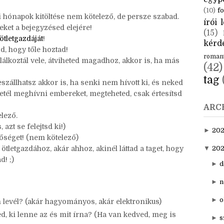
CÍM
aktuál
egyp
(10)
fo
 hónapok kitöltése nem kötelező, de persze szabad.
írói l
eket a bejegyzésed elejére!
(15)
ötletgazdáját
!
kérde
zd, hogy tőle hoztad!
roman
alálkoztál vele, átviheted magadhoz, akkor is, ha más
(42)
tag
szállhatsz akkor is, ha senki nem hívott ki, és neked
etél meghívni embereket, megteheted, csak értesítsd
ARC
lező.
 azt se felejtsd ki!)
►
20
etőséget! (nem kötelező)
tletgazdához, akár ahhoz, akinél láttad a taget, hogy
▼
202
ád! ;)
►
d
►
n