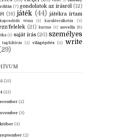
KÉK
is
(6)
beszámoló
(6)
ceruzanyomok
(6)
erces
(13)
életjel
(23)
fantasy
fanfic
(1)
gondolatok az írásról
(12)
rdítás
(7)
játék
(44)
ét
(18)
játékra írtam
kapcsolódó téma
(4)
karakteralkotás
(3)
zz/felelek
(21)
novella
(6)
kurzus
(4)
személyes
saját írás
(20)
tika
(4)
write
világépítés
(5)
tag/kihívás
(2)
(29)
HÍVUM
25
(21)
4
(21)
ecember
(2)
ovember
(3)