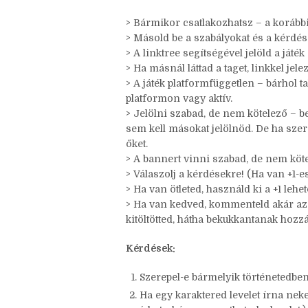
Szabályok
> Bármikor csatlakozhatsz – a korábbi
> Másold be a szabályokat és a kérdés
> A linktree segítségével jelöld a játék
> Ha másnál láttad a taget, linkkel jele
> A játék platformfüggetlen – bárhol t
platformon vagy aktív.
> Jelölni szabad, de nem kötelező – be
sem kell másokat jelölnöd. De ha szer
őket.
> A bannert vinni szabad, de nem köte
> Válaszolj a kérdésekre! (Ha van +1-es,
> Ha van ötleted, használd ki a +1 leh
> Ha van kedved, kommenteld akár az ö
kitöltötted, hátha bekukkantanak hozz
Kérdések: