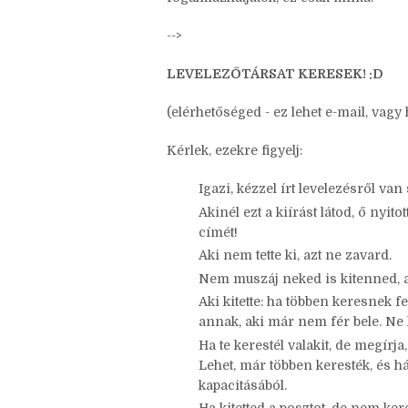
Ha szívesen kipróbálnátok, másoljátok 
fogalmazhatjátok, ez csak minta:
-->
LEVELEZŐTÁRSAT KERESEK! :D
(elérhetőséged - ez lehet e-mail, vagy
Kérlek, ezekre figyelj:
Igazi, kézzel írt levelezésről van 
Akinél ezt a kiírást látod, ő nyito
címét!
Aki nem tette ki, azt ne zavard.
Nem muszáj neked is kitenned, a
Aki kitette: ha többen keresnek 
annak, aki már nem fér bele. Ne 
Ha te kerestél valakit, de megír