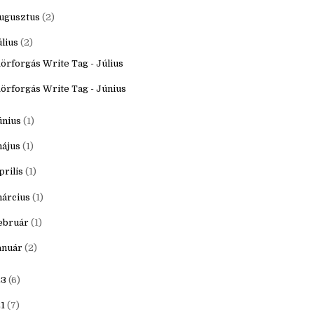
któber
(3)
zeptember
(2)
ugusztus
(2)
úlius
(2)
örforgás Write Tag - Július
örforgás Write Tag - Június
únius
(1)
ájus
(1)
prilis
(1)
árcius
(1)
ebruár
(1)
anuár
(2)