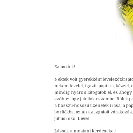
Sziasztok!
Nektek volt gyerekként levelezőtársa
nekem levelet, igazit, papírra, kézzel
mindig nyáron látogatok el, és ahogy
szóhoz, úgy jutottak eszembe. Róluk p
a hosszú-hosszú üzenetek írása, a pa
borítékba, aztán az izgatott várakozás,