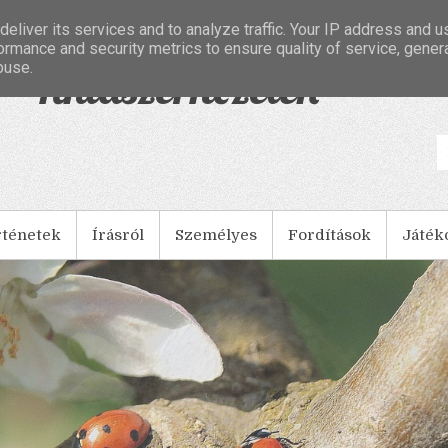
eliver its services and to analyze traffic. Your IP address and 
ormance and security metrics to ensure quality of service, gene
buse.
- Tintaszerkezetek
rténetek
Írásról
Személyes
Fordítások
Játék