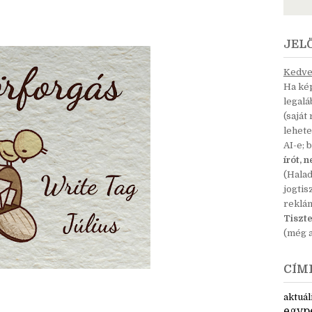
JEL
Kedves
Ha kép
legal
(saját
lehete
AI-e; 
írót, 
(Hala
jogtis
reklá
Tiszte
(még a