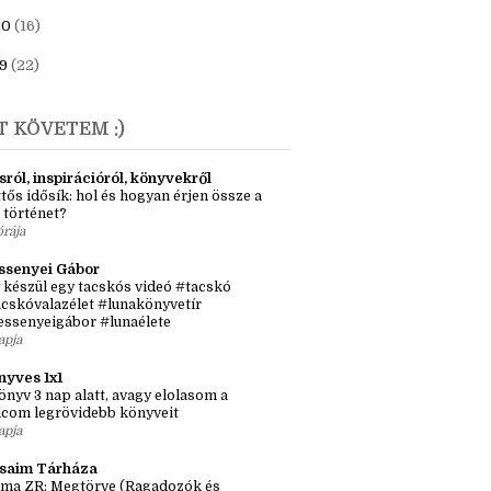
23
(6)
1
(7)
20
(16)
9
(22)
T KÖVETEM :)
sról, inspirációról, könyvekről
tős idősík: hol és hogyan érjen össze a
 történet?
órája
ssenyei Gábor
 készül egy tacskós videó #tacskó
cskóvalazélet #lunakönyvetír
essenyeigábor #lunaélete
apja
nyves 1x1
önyv 3 nap alatt, avagy elolasom a
lcom legrövidebb könyveit