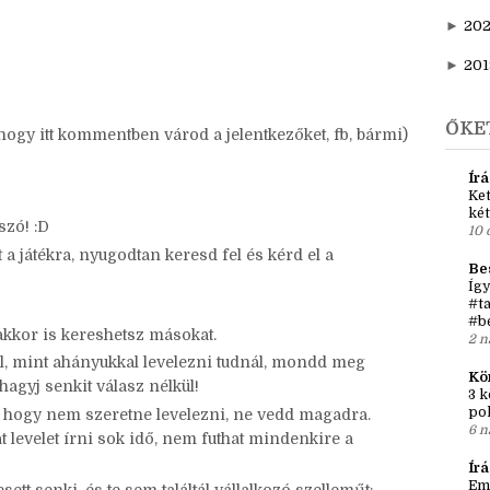
►
20
be ezt a szöveget a posztotokba - persze át is
►
202
►
20
►
201
ŐKE
 hogy itt kommentben várod a jelentkezőket, fb, bármi)
Írá
Ket
két
szó! :D
10 
tt a játékra, nyugodtan keresd fel és kérd el a
Be
Így
#ta
#b
kkor is kereshetsz másokat.
2 n
fel, mint ahányukkal levelezni tudnál, mondd meg
Kö
hagyj senkit válasz nélkül!
3 k
po
ja, hogy nem szeretne levelezni, ne vedd magadra.