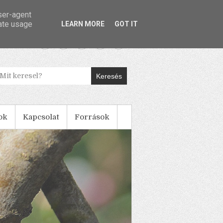
user-agent
rate usage
LEARN MORE
GOT IT
Keresés
ok
Kapcsolat
Források