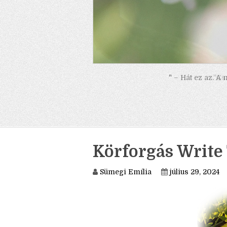
" – Hát ez az. A
Körforgás Write 
Sümegi Emília
július 29, 2024