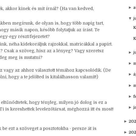
►
o
 levél? (akár hagyományos, akár elektronikus)
ed, ki lenne az és mit írna? (Ha van kedved, meg is
►
s
►
a
ek, akkor kinek és mit írnál? (Ha van kedved,
▼
j
kben megírunk, de olyan is, hogy több napig tart,
K
ogy másik napon, később folytatjuk az írást. Te
egy-egy részt/fejezetet?
K
ünk, néha kidekoráljuk rajzokkal, matricákkal a papírt.
l? Csak a szöveg, hisz az a lényeg? Vagy szeretsz
►
j
etleg meg is mutatni?
►
m
z vagy az ahhoz választott témához kapcsolódik. (De
►
á
ni, hogy a te jelölted is kitalálhasson valamit!)
►
m
►
f
ltűnődtetek, hogy tényleg, milyen jó dolog is ez a
►
j
 Ti is kereshettek levelezőtársat, méghozzá itt és most!