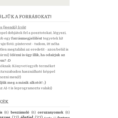
ÖLJÜK A FORRÁSOKAT!
 (leendő) Írók!
pel dobjátok fel a posztotokat, légyszi,
ább egy
forrásmegjelölést
tegyetek ki!
 rajz/fotó; pinterest - tudom, itt néha
tlen megtalálni az eredetit - azon belül is
bármi)
Idézni is úgy illik, ha odaírjuk az
nem? :D
dóknak: Könyvet/egyéb terméket
zta/szabadon használható képpel
mozni menő!)
ljük meg a másik alkotót! ;)
z AI-t is leprogramozta valaki)