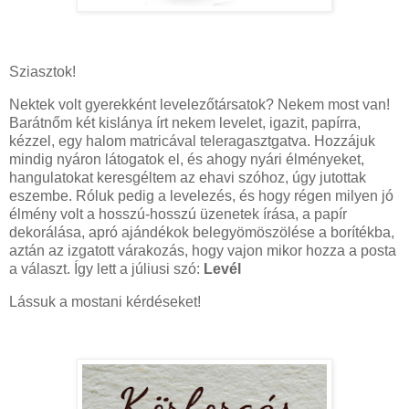
Sziasztok!
Nektek volt gyerekként levelezőtársatok? Nekem most van!
Barátnőm két kislánya írt nekem levelet, igazit, papírra,
kézzel, egy halom matricával teleragasztgatva. Hozzájuk
mindig nyáron látogatok el, és ahogy nyári élményeket,
hangulatokat keresgéltem az ehavi szóhoz, úgy jutottak
eszembe. Róluk pedig a levelezés, és hogy régen milyen jó
élmény volt a hosszú-hosszú üzenetek írása, a papír
dekorálása, apró ajándékok belegyömöszölése a borítékba,
aztán az izgatott várakozás, hogy vajon mikor hozza a posta
a választ. Így lett a júliusi szó:
Levél
Lássuk a mostani kérdéseket!