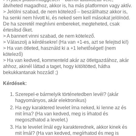
átviheted magadhoz, akkor is, ha más platformon vagy aktív.
> Jelölni szabad, de nem kötelező – beszállhatsz akkor is,
ha senki nem hívott ki, és neked sem kell másokat jelölnöd.
De ha szeretél meghívni embereket, megteheted, csak
értesítsd őket.
> A bannert vinni szabad, de nem kötelező.
> Válaszolj a kérdésekre! (Ha van +1-es, azt se felejtsd ki!)
> Ha van ötleted, használd ki a +1 lehetőséget! (nem
kötelező)
> Ha van kedved, kommenteld akár az ötletgazdához, akár
ahhoz, akinél láttad a taget, hogy kitöltötted, hátha
bekukkantanak hozzád! ;)
Kérdések:
Szerepel-e bármelyik történetedben levél? (akár
hagyományos, akár elektronikus)
Ha egy karaktered levelet írna neked, ki lenne az és
mit írna? (Ha van kedved, meg is írhatod és
megoszthatod a levelet.)
Ha te levelet írnál egy karakterednek, akkor kinek és
mit írnál? (Ha van kedved, megírhatod és meg is