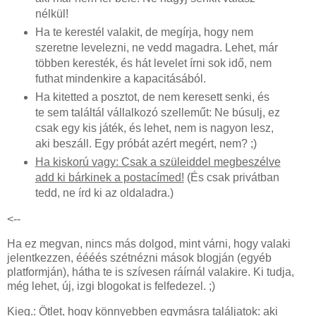
nélkül!
Ha te kerestél valakit, de megírja, hogy nem
szeretne levelezni, ne vedd magadra. Lehet, már
többen keresték, és hát levelet írni sok idő, nem
futhat mindenkire a kapacitásából.
Ha kitetted a posztot, de nem keresett senki, és
te sem találtál vállalkozó szelleműt: Ne búsulj, ez
csak egy kis játék, és lehet, nem is nagyon lesz,
aki beszáll. Egy próbát azért megért, nem? ;)
Ha kiskorú vagy: Csak a szüleiddel megbeszélve
add ki bárkinek a postacímed!
(És csak privátban
tedd, ne írd ki az oldaladra.)
<--
Ha ez megvan, nincs más dolgod, mint várni, hogy valaki
jelentkezzen, éééés szétnézni mások blogján (egyéb
platformján), hátha te is szívesen ráírnál valakire. Ki tudja,
még lehet, új, izgi blogokat is felfedezel. ;)
Kieg.: Ötlet, hogy könnyebben egymásra találjatok: aki