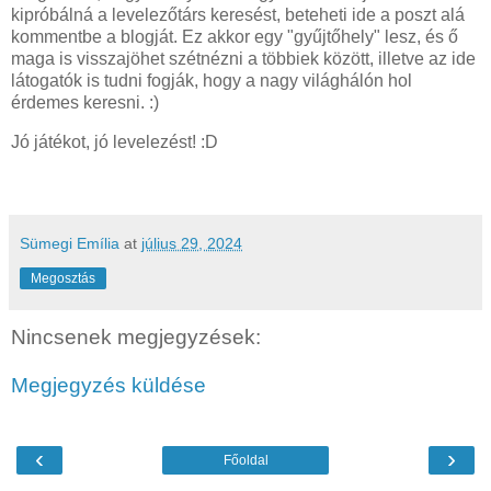
kipróbálná a levelezőtárs keresést, beteheti ide a poszt alá
kommentbe a blogját. Ez akkor egy "gyűjtőhely" lesz, és ő
maga is visszajöhet szétnézni a többiek között, illetve az ide
látogatók is tudni fogják, hogy a nagy világhálón hol
érdemes keresni. :)
Jó játékot, jó levelezést! :D
Sümegi Emília
at
július 29, 2024
Megosztás
Nincsenek megjegyzések:
Megjegyzés küldése
‹
›
Főoldal