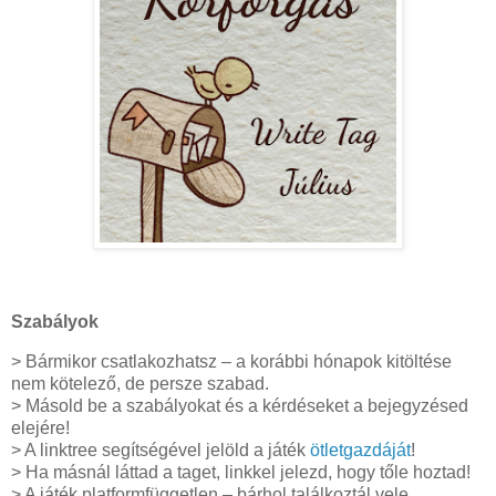
Szabályok
> Bármikor csatlakozhatsz – a korábbi hónapok kitöltése
nem kötelező, de persze szabad.
> Másold be a szabályokat és a kérdéseket a bejegyzésed
elejére!
> A linktree segítségével jelöld a játék
ötletgazdáját
!
> Ha másnál láttad a taget, linkkel jelezd, hogy tőle hoztad!
> A játék platformfüggetlen – bárhol találkoztál vele,