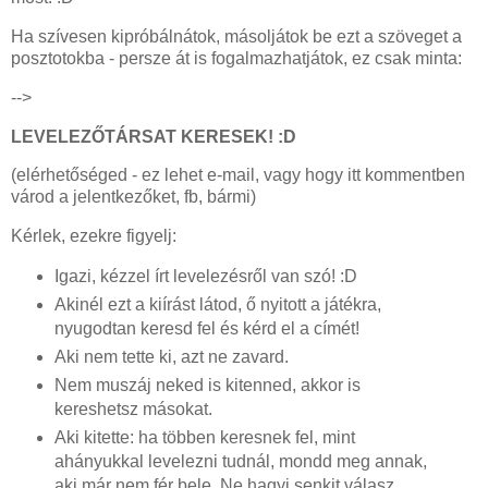
Ha szívesen kipróbálnátok, másoljátok be ezt a szöveget a
posztotokba - persze át is fogalmazhatjátok, ez csak minta:
-->
LEVELEZŐTÁRSAT KERESEK! :D
(elérhetőséged - ez lehet e-mail, vagy hogy itt kommentben
várod a jelentkezőket, fb, bármi)
Kérlek, ezekre figyelj:
Igazi, kézzel írt levelezésről van szó! :D
Akinél ezt a kiírást látod, ő nyitott a játékra,
nyugodtan keresd fel és kérd el a címét!
Aki nem tette ki, azt ne zavard.
Nem muszáj neked is kitenned, akkor is
kereshetsz másokat.
Aki kitette: ha többen keresnek fel, mint
ahányukkal levelezni tudnál, mondd meg annak,
aki már nem fér bele. Ne hagyj senkit válasz