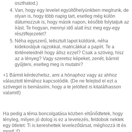
oszthatod.)
Van, hogy egy levelet együltőhelyünkben megírunk, de
olyan is, hogy több napig tart, esetleg még külön
dátumozzuk is, hogy másik napon, később folytatjuk az
írást. Te hogyan, mennyi idő alatt írsz meg egy-egy
részt/fejezetet?
Néha egyszerű, letisztult lapot küldünk, néha
kidekoráljuk rajzokkal, matricákkal a papírt. Te a
történeteidnél hogy állsz ezzel? Csak a szöveg, hisz
az a lényeg? Vagy szeretsz képeket, zenét, bármit
gyűjteni, esetleg meg is mutatni?
+1 Bármit kérdezhetsz, ami a hónaphoz vagy az ahhoz
választott témához kapcsolódik. (De ne felejtsd el ezt a
szöveget is bemásolni, hogy a te jelölted is kitalálhasson
valamit!)
Ha pedig a téma boncolgatása közben eltűnődtetek, hogy
tényleg, milyen jó dolog is ez a levelezés, feldobok nektek
egy ötletet: Ti is kereshettek levelezőtársat, méghozzá itt és
most! :D