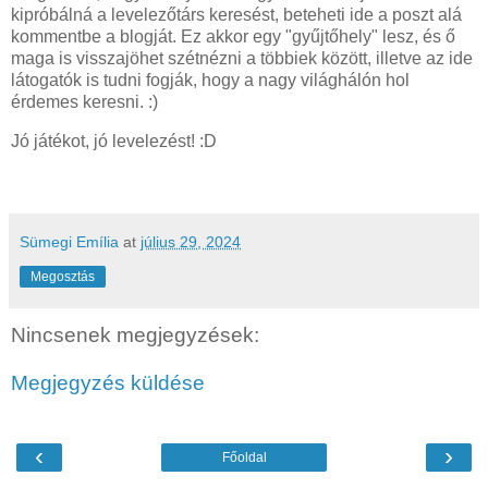
kipróbálná a levelezőtárs keresést, beteheti ide a poszt alá
kommentbe a blogját. Ez akkor egy "gyűjtőhely" lesz, és ő
maga is visszajöhet szétnézni a többiek között, illetve az ide
látogatók is tudni fogják, hogy a nagy világhálón hol
érdemes keresni. :)
Jó játékot, jó levelezést! :D
Sümegi Emília
at
július 29, 2024
Megosztás
Nincsenek megjegyzések:
Megjegyzés küldése
‹
›
Főoldal