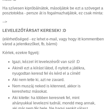
Ha szívesen kipróbálnátok, másoljátok be ezt a szöveget a
posztotokba - persze át is fogalmazhatjátok, ez csak minta:
-->
LEVELEZŐTÁRSAT KERESEK! :D
(elérhetőséged - ez lehet e-mail, vagy hogy itt kommentben
várod a jelentkezőket, fb, bármi)
Kérlek, ezekre figyelj:
Igazi, kézzel írt levelezésről van szó! :D
Akinél ezt a kiírást látod, ő nyitott a játékra,
nyugodtan keresd fel és kérd el a címét!
Aki nem tette ki, azt ne zavard.
Nem muszáj neked is kitenned, akkor is
kereshetsz másokat.
Aki kitette: ha többen keresnek fel, mint
ahányukkal levelezni tudnál, mondd meg annak,
aki már nem fér bele. Ne hagyj senkit válasz