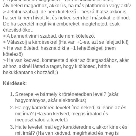
átviheted magadhoz, akkor is, ha más platformon vagy aktív.
> Jelölni szabad, de nem kötelező – beszállhatsz akkor is,
ha senki nem hívott ki, és neked sem kell másokat jelölnöd.
De ha szeretél meghívni embereket, megteheted, csak
értesítsd őket.
> A bannert vinni szabad, de nem kötelező.
> Válaszolj a kérdésekre! (Ha van +1-es, azt se felejtsd ki!)
> Ha van ötleted, használd ki a +1 lehetőséget! (nem
kötelező)
> Ha van kedved, kommenteld akár az ötletgazdához, akár
ahhoz, akinél láttad a taget, hogy kitöltötted, hátha
bekukkantanak hozzád! ;)
Kérdések:
Szerepel-e bármelyik történetedben levél? (akár
hagyományos, akár elektronikus)
Ha egy karaktered levelet írna neked, ki lenne az és
mit írna? (Ha van kedved, meg is írhatod és
megoszthatod a levelet.)
Ha te levelet írnál egy karakterednek, akkor kinek és
mit írnál? (Ha van kedved, megírhatod és meg is