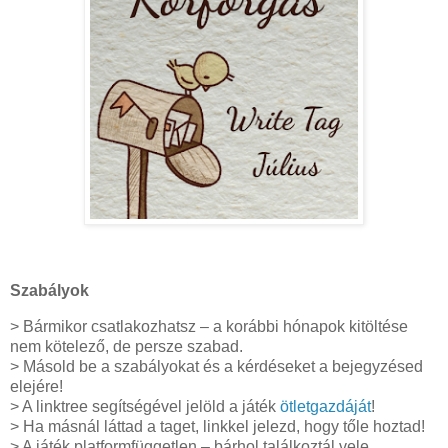
Szabályok
> Bármikor csatlakozhatsz – a korábbi hónapok kitöltése
nem kötelező, de persze szabad.
> Másold be a szabályokat és a kérdéseket a bejegyzésed
elejére!
> A linktree segítségével jelöld a játék
ötletgazdáját
!
> Ha másnál láttad a taget, linkkel jelezd, hogy tőle hoztad!
> A játék platformfüggetlen – bárhol találkoztál vele,