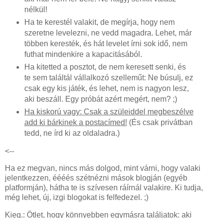
nélkül!
Ha te kerestél valakit, de megírja, hogy nem
szeretne levelezni, ne vedd magadra. Lehet, már
többen keresték, és hát levelet írni sok idő, nem
futhat mindenkire a kapacitásából.
Ha kitetted a posztot, de nem keresett senki, és
te sem találtál vállalkozó szelleműt: Ne búsulj, ez
csak egy kis játék, és lehet, nem is nagyon lesz,
aki beszáll. Egy próbát azért megért, nem? ;)
Ha kiskorú vagy: Csak a szüleiddel megbeszélve
add ki bárkinek a postacímed!
(És csak privátban
tedd, ne írd ki az oldaladra.)
<--
Ha ez megvan, nincs más dolgod, mint várni, hogy valaki
jelentkezzen, éééés szétnézni mások blogján (egyéb
platformján), hátha te is szívesen ráírnál valakire. Ki tudja,
még lehet, új, izgi blogokat is felfedezel. ;)
Kieg.: Ötlet, hogy könnyebben egymásra találjatok: aki