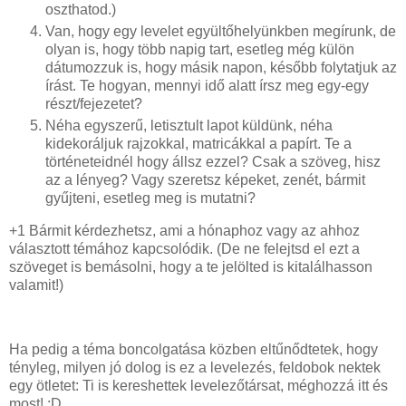
oszthatod.)
Van, hogy egy levelet együltőhelyünkben megírunk, de
olyan is, hogy több napig tart, esetleg még külön
dátumozzuk is, hogy másik napon, később folytatjuk az
írást. Te hogyan, mennyi idő alatt írsz meg egy-egy
részt/fejezetet?
Néha egyszerű, letisztult lapot küldünk, néha
kidekoráljuk rajzokkal, matricákkal a papírt. Te a
történeteidnél hogy állsz ezzel? Csak a szöveg, hisz
az a lényeg? Vagy szeretsz képeket, zenét, bármit
gyűjteni, esetleg meg is mutatni?
+1 Bármit kérdezhetsz, ami a hónaphoz vagy az ahhoz
választott témához kapcsolódik. (De ne felejtsd el ezt a
szöveget is bemásolni, hogy a te jelölted is kitalálhasson
valamit!)
Ha pedig a téma boncolgatása közben eltűnődtetek, hogy
tényleg, milyen jó dolog is ez a levelezés, feldobok nektek
egy ötletet: Ti is kereshettek levelezőtársat, méghozzá itt és
most! :D