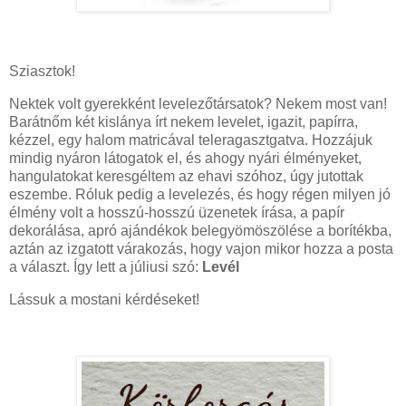
Sziasztok!
Nektek volt gyerekként levelezőtársatok? Nekem most van!
Barátnőm két kislánya írt nekem levelet, igazit, papírra,
kézzel, egy halom matricával teleragasztgatva. Hozzájuk
mindig nyáron látogatok el, és ahogy nyári élményeket,
hangulatokat keresgéltem az ehavi szóhoz, úgy jutottak
eszembe. Róluk pedig a levelezés, és hogy régen milyen jó
élmény volt a hosszú-hosszú üzenetek írása, a papír
dekorálása, apró ajándékok belegyömöszölése a borítékba,
aztán az izgatott várakozás, hogy vajon mikor hozza a posta
a választ. Így lett a júliusi szó:
Levél
Lássuk a mostani kérdéseket!