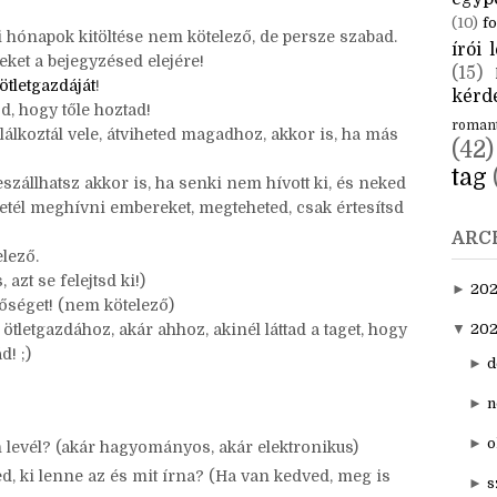
CÍM
aktuál
egyp
(10)
fo
 hónapok kitöltése nem kötelező, de persze szabad.
írói l
eket a bejegyzésed elejére!
(15)
ötletgazdáját
!
kérde
zd, hogy tőle hoztad!
roman
alálkoztál vele, átviheted magadhoz, akkor is, ha más
(42)
tag
szállhatsz akkor is, ha senki nem hívott ki, és neked
etél meghívni embereket, megteheted, csak értesítsd
ARC
lező.
 azt se felejtsd ki!)
►
20
etőséget! (nem kötelező)
tletgazdához, akár ahhoz, akinél láttad a taget, hogy
▼
202
ád! ;)
►
d
►
n