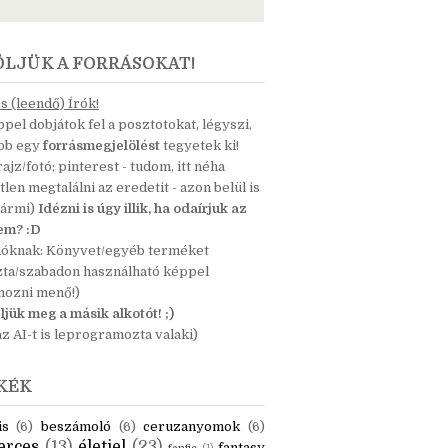
ÖLJÜK A FORRÁSOKAT!
 (leendő) Írók!
pel dobjátok fel a posztotokat, légyszi,
ább egy
forrásmegjelölést
tegyetek ki!
 rajz/fotó; pinterest - tudom, itt néha
tlen megtalálni az eredetit - azon belül is
bármi)
Idézni is úgy illik, ha odaírjuk az
nem? :D
dóknak: Könyvet/egyéb terméket
zta/szabadon használható képpel
mozni menő!)
ljük meg a másik alkotót! ;)
z AI-t is leprogramozta valaki)