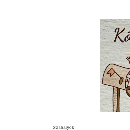
júliusi szó:
Levél
Lássuk a mostani kérdéseket!