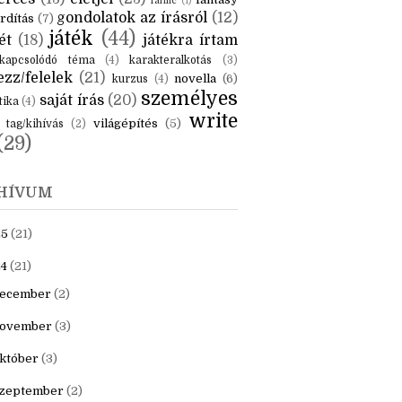
KÉK
is
(6)
beszámoló
(6)
ceruzanyomok
(6)
erces
(13)
életjel
(23)
fantasy
fanfic
(1)
gondolatok az írásról
(12)
rdítás
(7)
játék
(44)
ét
(18)
játékra írtam
kapcsolódó téma
(4)
karakteralkotás
(3)
zz/felelek
(21)
novella
(6)
kurzus
(4)
személyes
saját írás
(20)
tika
(4)
write
világépítés
(5)
tag/kihívás
(2)
(29)
HÍVUM
25
(21)
4
(21)
ecember
(2)
ovember
(3)