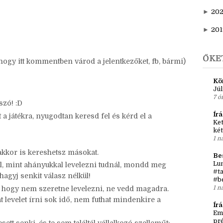
►
20
be ezt a szöveget a posztotokba - persze át is
►
202
►
20
►
201
ŐKE
 hogy itt kommentben várod a jelentkezőket, fb, bármi)
Kö
Júl
7 ó
szó! :D
Írá
tt a játékra, nyugodtan keresd fel és kérd el a
Ket
két
1 n
kkor is kereshetsz másokat.
Be
Lun
fel, mint ahányukkal levelezni tudnál, mondd meg
#ta
hagyj senkit válasz nélkül!
#b
1 n
ja, hogy nem szeretne levelezni, ne vedd magadra.