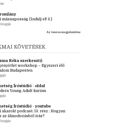
ásaim Tárháza
ma ZR: Megtörve (Ragadozók és
dák 1.)
ete
tromlány
i másnaposság (Indulj el! 3.)
ónapja
Az összes megjelenítése
KMAI KÖVETÉSEK
zma Réka szerkesztő
ényötlet workshop – Egyszeri élő
kalom Budapesten
apja
etség Íróstúdió - oldal
dern Young Adult kurzus
apja
hetség Íróstúdió - youtube
i akarok! podcast: 13. rész : Hogyan