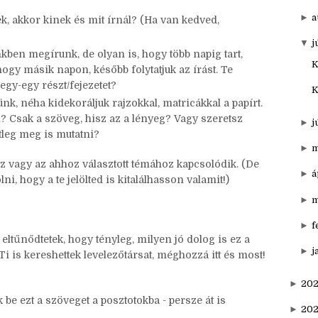
►
o
 levél? (akár hagyományos, akár elektronikus)
ed, ki lenne az és mit írna? (Ha van kedved, meg is
►
s
►
a
ek, akkor kinek és mit írnál? (Ha van kedved,
▼
j
kben megírunk, de olyan is, hogy több napig tart,
K
ogy másik napon, később folytatjuk az írást. Te
egy-egy részt/fejezetet?
K
ünk, néha kidekoráljuk rajzokkal, matricákkal a papírt.
l? Csak a szöveg, hisz az a lényeg? Vagy szeretsz
►
j
etleg meg is mutatni?
►
m
z vagy az ahhoz választott témához kapcsolódik. (De
►
á
ni, hogy a te jelölted is kitalálhasson valamit!)
►
m
►
f
ltűnődtetek, hogy tényleg, milyen jó dolog is ez a
►
j
 Ti is kereshettek levelezőtársat, méghozzá itt és most!