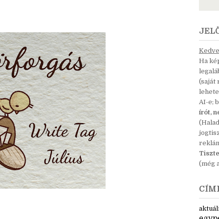
JEL
Kedves
Ha kép
legal
(saját
lehete
AI-e; 
írót, 
(Hala
jogtis
reklá
Tiszte
(még a