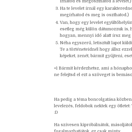
Szerepel-e bármelyik történetedben
Ha egy karaktered levelet írna nek
írhatod és megoszthatod a levelet.)
Ha te levelet írnál egy karakteredn
megírhatod és meg is oszthatod.)
Van, hogy egy levelet együltőhelyün
esetleg még külön dátumozzuk is, h
hogyan, mennyi idő alatt írsz meg 
Néha egyszerű, letisztult lapot küld
Te a történeteidnél hogy állsz ezze
képeket, zenét, bármit gyűjteni, es
+1 Bármit kérdezhetsz, ami a hónapho
ne felejtsd el ezt a szöveget is bemásol
Ha pedig a téma boncolgatása közben e
levelezés, feldobok nektek egy ötletet:
:D