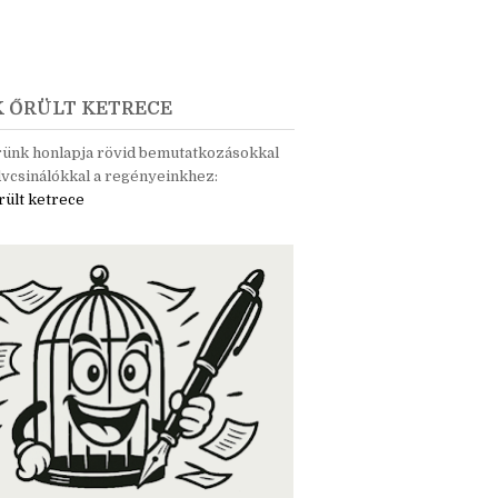
K ŐRÜLT KETRECE
rünk honlapja rövid bemutatkozásokkal
vcsinálókkal a regényeinkhez:
rült ketrece