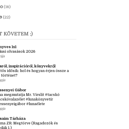
23
(6)
1
(7)
20
(16)
9
(22)
T KÖVETEM :)
nyves 1x1
iusi olvasások 2026
rája
sról, inspirációról, könyvekről
tős idősík: hol és hogyan érjen össze a
 történet?
apja
ssenyei Gábor
a megmutatja Mr. Virslit #tacskó
cskóvalazélet #lunakönyvetír
essenyeigábor #lunaélete
apja