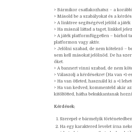
Szabályok
> Bármikor csatlakozhatsz – a korábbi
> Másold be a szabályokat és a kérdés
> A linktree segítségével jelöld a játék
> Ha másnál láttad a taget, linkkel jele
> A játék platformfüggetlen – bárhol t
platformon vagy aktív.
> Jelölni szabad, de nem kötelező – be
sem kell másokat jelölnöd. De ha szer
őket.
> A bannert vinni szabad, de nem köte
> Válaszolj a kérdésekre! (Ha van +1-es,
> Ha van ötleted, használd ki a +1 leh
> Ha van kedved, kommenteld akár az ö
kitöltötted, hátha bekukkantanak hozz
Kérdések: