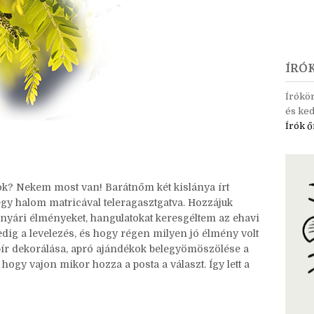
ÍRÓ
Írókö
és ked
Írók ő
tok? Nekem most van! Barátnőm két kislánya írt
, egy halom matricával teleragasztgatva. Hozzájuk
 nyári élményeket, hangulatokat keresgéltem az ehavi
edig a levelezés, és hogy régen milyen jó élmény volt
pír dekorálása, apró ajándékok belegyömöszölése a
 hogy vajon mikor hozza a posta a választ. Így lett a