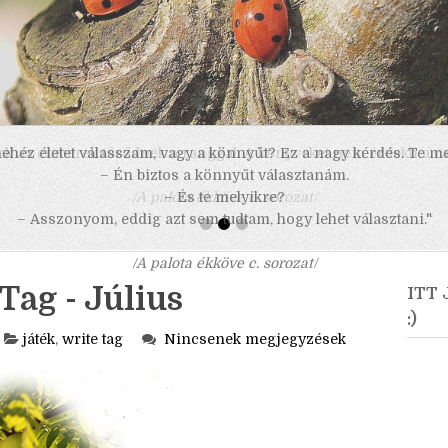
 nehéz életet válasszam, vagy a könnyűt? Ez a nagy kérdés. Te m
– Én biztos a könnyűt választanám.
– És te melyikre?
– Asszonyom, eddig azt sem tudtam, hogy lehet választani."
/A palota ékköve c. sorozat/
Tag - Július
ITT
:)
játék
,
write tag
Nincsenek megjegyzések