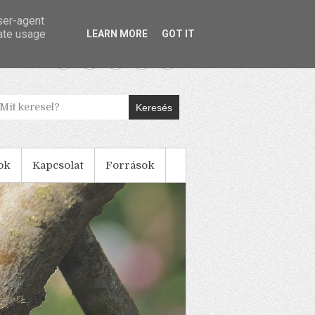
user-agent
rate usage
LEARN MORE
GOT IT
Keresés
ok
Kapcsolat
Források