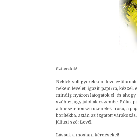
Sziasztok!
Nektek volt gyerekként levelezőtársa
nekem levelet, igazit, papírra, kézzel
mindig nyáron látogatok el, és ahogy
szóhoz, úgy jutottak eszembe. Róluk p
a hosszú-hosszú üzenetek írása, a pa
borítékba, aztán az izgatott várakozás,