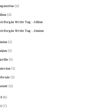
któber
(3)
zeptember
(2)
ugusztus
(2)
úlius
(2)
örforgás Write Tag - Július
örforgás Write Tag - Június
únius
(1)
ájus
(1)
prilis
(1)
árcius
(1)
ebruár
(1)
anuár
(2)