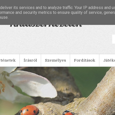
eliver its services and to analyze traffic. Your IP address and 
ormance and security metrics to ensure quality of service, gene
buse.
- Tintaszerkezetek
rténetek
Írásról
Személyes
Fordítások
Játék