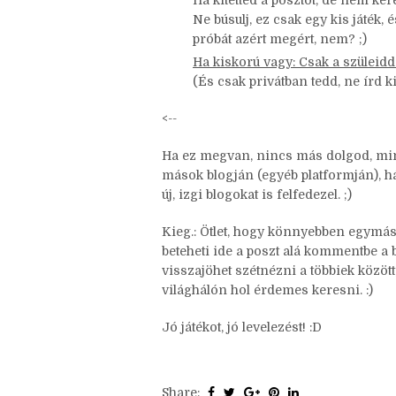
Lehet, már többen keresték, és há
kapacitásából.
Ha kitetted a posztot, de nem kere
Ne búsulj, ez csak egy kis játék, 
próbát azért megért, nem? ;)
Ha kiskorú vagy: Csak a szüleid
(És csak privátban tedd, ne írd ki
<--
Ha ez megvan, nincs más dolgod, mint
mások blogján (egyéb platformján), hát
új, izgi blogokat is felfedezel. ;)
Kieg.: Ötlet, hogy könnyebben egymásra
beteheti ide a poszt alá kommentbe a b
visszajöhet szétnézni a többiek között,
világhálón hol érdemes keresni. :)
Jó játékot, jó levelezést! :D