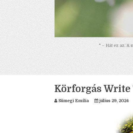
" – Hát ez az. A
Körforgás Write 
Sümegi Emília
július 29, 2024