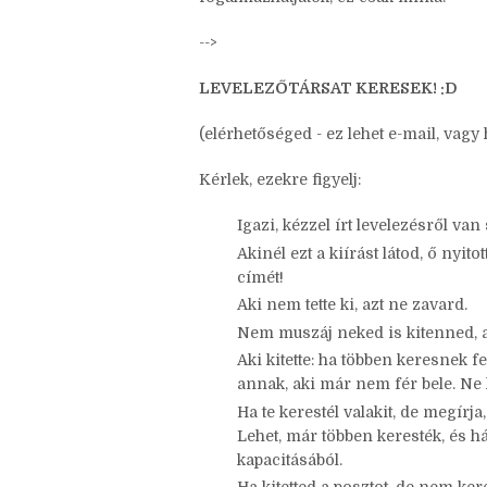
Ha szívesen kipróbálnátok, másoljátok 
fogalmazhatjátok, ez csak minta:
-->
LEVELEZŐTÁRSAT KERESEK! :D
(elérhetőséged - ez lehet e-mail, vagy
Kérlek, ezekre figyelj:
Igazi, kézzel írt levelezésről van 
Akinél ezt a kiírást látod, ő nyito
címét!
Aki nem tette ki, azt ne zavard.
Nem muszáj neked is kitenned, a
Aki kitette: ha többen keresnek 
annak, aki már nem fér bele. Ne 
Ha te kerestél valakit, de megír