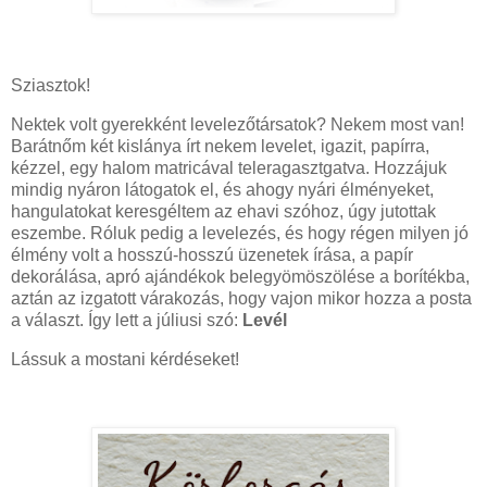
Sziasztok!
Nektek volt gyerekként levelezőtársatok? Nekem most van!
Barátnőm két kislánya írt nekem levelet, igazit, papírra,
kézzel, egy halom matricával teleragasztgatva. Hozzájuk
mindig nyáron látogatok el, és ahogy nyári élményeket,
hangulatokat keresgéltem az ehavi szóhoz, úgy jutottak
eszembe. Róluk pedig a levelezés, és hogy régen milyen jó
élmény volt a hosszú-hosszú üzenetek írása, a papír
dekorálása, apró ajándékok belegyömöszölése a borítékba,
aztán az izgatott várakozás, hogy vajon mikor hozza a posta
a választ. Így lett a júliusi szó:
Levél
Lássuk a mostani kérdéseket!