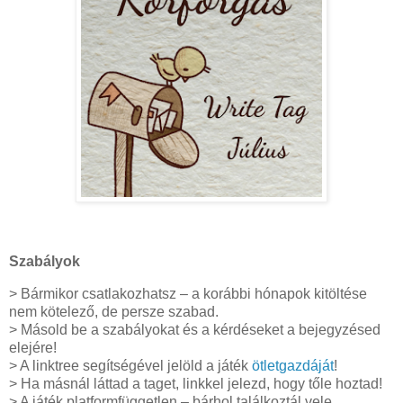
Szabályok
> Bármikor csatlakozhatsz – a korábbi hónapok kitöltése
nem kötelező, de persze szabad.
> Másold be a szabályokat és a kérdéseket a bejegyzésed
elejére!
> A linktree segítségével jelöld a játék
ötletgazdáját
!
> Ha másnál láttad a taget, linkkel jelezd, hogy tőle hoztad!
> A játék platformfüggetlen – bárhol találkoztál vele,