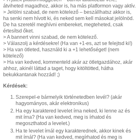
átviheted magadhoz, akkor is, ha más platformon vagy aktív.
> Jelölni szabad, de nem kötelező – beszállhatsz akkor is,
ha senki nem hívott ki, és neked sem kell másokat jelölnöd.
De ha szeretél meghívni embereket, megteheted, csak
értesítsd őket.
> A bannert vinni szabad, de nem kötelező.
> Válaszolj a kérdésekre! (Ha van +1-es, azt se felejtsd ki!)
> Ha van ötleted, használd ki a +1 lehetőséget! (nem
kötelező)
> Ha van kedved, kommenteld akár az ötletgazdához, akár
ahhoz, akinél láttad a taget, hogy kitöltötted, hátha
bekukkantanak hozzád! ;)
Kérdések:
Szerepel-e bármelyik történetedben levél? (akár
hagyományos, akár elektronikus)
Ha egy karaktered levelet írna neked, ki lenne az és
mit írna? (Ha van kedved, meg is írhatod és
megoszthatod a levelet.)
Ha te levelet írnál egy karakterednek, akkor kinek és
mit írnál? (Ha van kedved, megírhatod és meg is