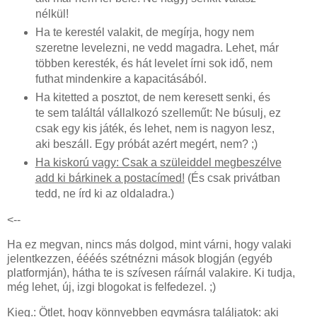
nélkül!
Ha te kerestél valakit, de megírja, hogy nem
szeretne levelezni, ne vedd magadra. Lehet, már
többen keresték, és hát levelet írni sok idő, nem
futhat mindenkire a kapacitásából.
Ha kitetted a posztot, de nem keresett senki, és
te sem találtál vállalkozó szelleműt: Ne búsulj, ez
csak egy kis játék, és lehet, nem is nagyon lesz,
aki beszáll. Egy próbát azért megért, nem? ;)
Ha kiskorú vagy: Csak a szüleiddel megbeszélve
add ki bárkinek a postacímed!
(És csak privátban
tedd, ne írd ki az oldaladra.)
<--
Ha ez megvan, nincs más dolgod, mint várni, hogy valaki
jelentkezzen, éééés szétnézni mások blogján (egyéb
platformján), hátha te is szívesen ráírnál valakire. Ki tudja,
még lehet, új, izgi blogokat is felfedezel. ;)
Kieg.: Ötlet, hogy könnyebben egymásra találjatok: aki