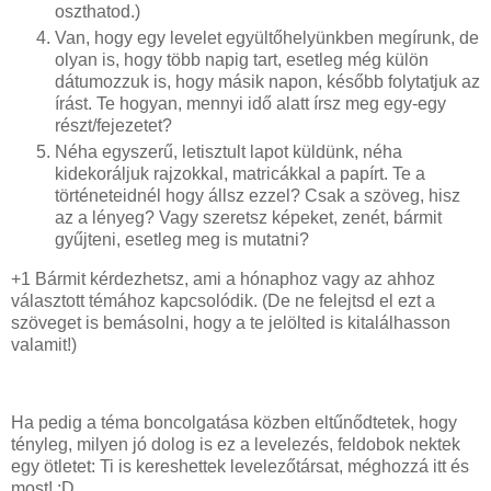
oszthatod.)
Van, hogy egy levelet együltőhelyünkben megírunk, de
olyan is, hogy több napig tart, esetleg még külön
dátumozzuk is, hogy másik napon, később folytatjuk az
írást. Te hogyan, mennyi idő alatt írsz meg egy-egy
részt/fejezetet?
Néha egyszerű, letisztult lapot küldünk, néha
kidekoráljuk rajzokkal, matricákkal a papírt. Te a
történeteidnél hogy állsz ezzel? Csak a szöveg, hisz
az a lényeg? Vagy szeretsz képeket, zenét, bármit
gyűjteni, esetleg meg is mutatni?
+1 Bármit kérdezhetsz, ami a hónaphoz vagy az ahhoz
választott témához kapcsolódik. (De ne felejtsd el ezt a
szöveget is bemásolni, hogy a te jelölted is kitalálhasson
valamit!)
Ha pedig a téma boncolgatása közben eltűnődtetek, hogy
tényleg, milyen jó dolog is ez a levelezés, feldobok nektek
egy ötletet: Ti is kereshettek levelezőtársat, méghozzá itt és
most! :D