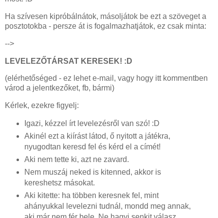
Ha szívesen kipróbálnátok, másoljátok be ezt a szöveget a
posztotokba - persze át is fogalmazhatjátok, ez csak minta:
-->
LEVELEZŐTÁRSAT KERESEK! :D
(elérhetőséged - ez lehet e-mail, vagy hogy itt kommentben
várod a jelentkezőket, fb, bármi)
Kérlek, ezekre figyelj:
Igazi, kézzel írt levelezésről van szó! :D
Akinél ezt a kiírást látod, ő nyitott a játékra,
nyugodtan keresd fel és kérd el a címét!
Aki nem tette ki, azt ne zavard.
Nem muszáj neked is kitenned, akkor is
kereshetsz másokat.
Aki kitette: ha többen keresnek fel, mint
ahányukkal levelezni tudnál, mondd meg annak,
aki már nem fér bele. Ne hagyj senkit válasz