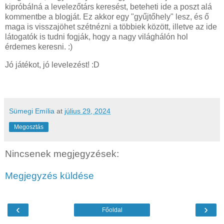
kipróbálná a levelezőtárs keresést, beteheti ide a poszt alá
kommentbe a blogját. Ez akkor egy "gyűjtőhely" lesz, és ő
maga is visszajöhet szétnézni a többiek között, illetve az ide
látogatók is tudni fogják, hogy a nagy világhálón hol
érdemes keresni. :)
Jó játékot, jó levelezést! :D
Sümegi Emília
at
július 29, 2024
Megosztás
Nincsenek megjegyzések:
Megjegyzés küldése
‹
›
Főoldal