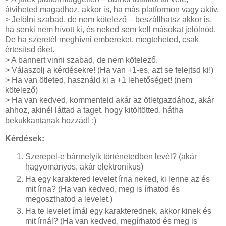
átviheted magadhoz, akkor is, ha más platformon vagy aktív.
> Jelölni szabad, de nem kötelező – beszállhatsz akkor is,
ha senki nem hívott ki, és neked sem kell másokat jelölnöd.
De ha szeretél meghívni embereket, megteheted, csak
értesítsd őket.
> A bannert vinni szabad, de nem kötelező.
> Válaszolj a kérdésekre! (Ha van +1-es, azt se felejtsd ki!)
> Ha van ötleted, használd ki a +1 lehetőséget! (nem
kötelező)
> Ha van kedved, kommenteld akár az ötletgazdához, akár
ahhoz, akinél láttad a taget, hogy kitöltötted, hátha
bekukkantanak hozzád! ;)
Kérdések:
Szerepel-e bármelyik történetedben levél? (akár
hagyományos, akár elektronikus)
Ha egy karaktered levelet írna neked, ki lenne az és
mit írna? (Ha van kedved, meg is írhatod és
megoszthatod a levelet.)
Ha te levelet írnál egy karakterednek, akkor kinek és
mit írnál? (Ha van kedved, megírhatod és meg is