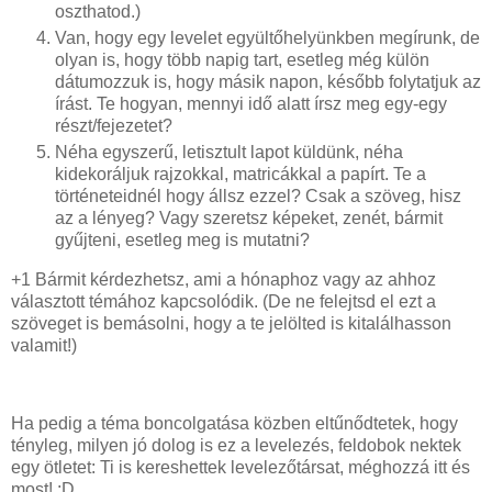
oszthatod.)
Van, hogy egy levelet együltőhelyünkben megírunk, de
olyan is, hogy több napig tart, esetleg még külön
dátumozzuk is, hogy másik napon, később folytatjuk az
írást. Te hogyan, mennyi idő alatt írsz meg egy-egy
részt/fejezetet?
Néha egyszerű, letisztult lapot küldünk, néha
kidekoráljuk rajzokkal, matricákkal a papírt. Te a
történeteidnél hogy állsz ezzel? Csak a szöveg, hisz
az a lényeg? Vagy szeretsz képeket, zenét, bármit
gyűjteni, esetleg meg is mutatni?
+1 Bármit kérdezhetsz, ami a hónaphoz vagy az ahhoz
választott témához kapcsolódik. (De ne felejtsd el ezt a
szöveget is bemásolni, hogy a te jelölted is kitalálhasson
valamit!)
Ha pedig a téma boncolgatása közben eltűnődtetek, hogy
tényleg, milyen jó dolog is ez a levelezés, feldobok nektek
egy ötletet: Ti is kereshettek levelezőtársat, méghozzá itt és
most! :D