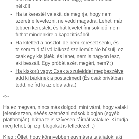
nélkül!
Ha te kerestél valakit, de megírja, hogy nem
szeretne levelezni, ne vedd magadra. Lehet, már
többen keresték, és hát levelet írni sok idő, nem
futhat mindenkire a kapacitásából.
Ha kitetted a posztot, de nem keresett senki, és
te sem találtál vállalkozó szelleműt: Ne búsulj, ez
csak egy kis játék, és lehet, nem is nagyon lesz,
aki beszáll. Egy próbát azért megért, nem? ;)
Ha kiskorú vagy: Csak a szüleiddel megbeszélve
add ki bárkinek a postacímed!
(És csak privátban
tedd, ne írd ki az oldaladra.)
<--
Ha ez megvan, nincs más dolgod, mint várni, hogy valaki
jelentkezzen, éééés szétnézni mások blogján (egyéb
platformján), hátha te is szívesen ráírnál valakire. Ki tudja,
még lehet, új, izgi blogokat is felfedezel. ;)
Kieg.: Ötlet, hogy könnyebben egymásra találjatok: aki