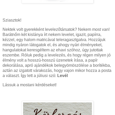
Sziasztok!
Nektek volt gyerekként levelezőtársatok? Nekem most van!
Barátnőm két kislánya írt nekem levelet, igazit, papírra,
kézzel, egy halom matricával teleragasztgatva. Hozzájuk
mindig nyáron látogatok el, és ahogy nyári élményeket,
hangulatokat keresgéltem az ehavi szóhoz, úgy jutottak
eszembe. Róluk pedig a levelezés, és hogy régen milyen jó
élmény volt a hosszú-hosszú üzenetek írása, a papír
dekorálása, apró ajándékok belegyömöszölése a borítékba,
aztán az izgatott várakozás, hogy vajon mikor hozza a posta
a választ. Így lett a júliusi szó:
Levél
Lássuk a mostani kérdéseket!