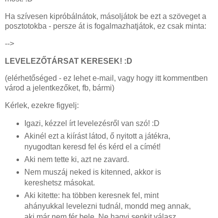
Ha szívesen kipróbálnátok, másoljátok be ezt a szöveget a
posztotokba - persze át is fogalmazhatjátok, ez csak minta:
-->
LEVELEZŐTÁRSAT KERESEK! :D
(elérhetőséged - ez lehet e-mail, vagy hogy itt kommentben
várod a jelentkezőket, fb, bármi)
Kérlek, ezekre figyelj:
Igazi, kézzel írt levelezésről van szó! :D
Akinél ezt a kiírást látod, ő nyitott a játékra,
nyugodtan keresd fel és kérd el a címét!
Aki nem tette ki, azt ne zavard.
Nem muszáj neked is kitenned, akkor is
kereshetsz másokat.
Aki kitette: ha többen keresnek fel, mint
ahányukkal levelezni tudnál, mondd meg annak,
aki már nem fér bele. Ne hagyj senkit válasz