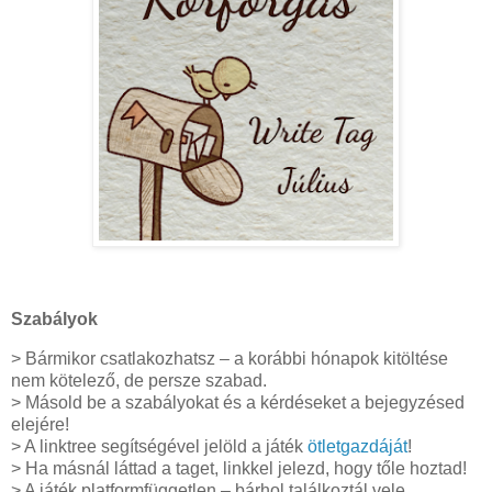
Szabályok
> Bármikor csatlakozhatsz – a korábbi hónapok kitöltése
nem kötelező, de persze szabad.
> Másold be a szabályokat és a kérdéseket a bejegyzésed
elejére!
> A linktree segítségével jelöld a játék
ötletgazdáját
!
> Ha másnál láttad a taget, linkkel jelezd, hogy tőle hoztad!
> A játék platformfüggetlen – bárhol találkoztál vele,