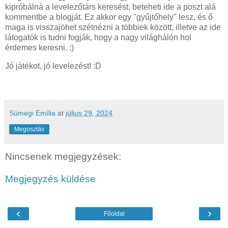
kipróbálná a levelezőtárs keresést, beteheti ide a poszt alá
kommentbe a blogját. Ez akkor egy "gyűjtőhely" lesz, és ő
maga is visszajöhet szétnézni a többiek között, illetve az ide
látogatók is tudni fogják, hogy a nagy világhálón hol
érdemes keresni. :)
Jó játékot, jó levelezést! :D
Sümegi Emília
at
július 29, 2024
Megosztás
Nincsenek megjegyzések:
Megjegyzés küldése
‹
›
Főoldal