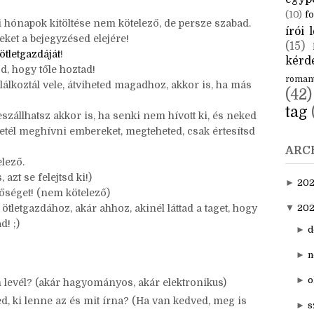
CÍM
aktuál
egyp
(10)
fo
 hónapok kitöltése nem kötelező, de persze szabad.
írói l
eket a bejegyzésed elejére!
(15)
ötletgazdáját
!
kérde
zd, hogy tőle hoztad!
roman
alálkoztál vele, átviheted magadhoz, akkor is, ha más
(42)
tag
szállhatsz akkor is, ha senki nem hívott ki, és neked
etél meghívni embereket, megteheted, csak értesítsd
ARC
lező.
 azt se felejtsd ki!)
►
20
etőséget! (nem kötelező)
tletgazdához, akár ahhoz, akinél láttad a taget, hogy
▼
202
ád! ;)
►
d
►
n