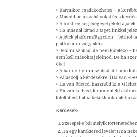
Szabályok
> Bármikor csatlakozhatsz – a korábbi
> Másold be a szabályokat és a kérdés
> A linktree segítségével jelöld a játék
> Ha másnál láttad a taget, linkkel jele
> A játék platformfüggetlen – bárhol t
platformon vagy aktív.
> Jelölni szabad, de nem kötelező – be
sem kell másokat jelölnöd. De ha szer
őket.
> A bannert vinni szabad, de nem köte
> Válaszolj a kérdésekre! (Ha van +1-es,
> Ha van ötleted, használd ki a +1 leh
> Ha van kedved, kommenteld akár az ö
kitöltötted, hátha bekukkantanak hozz
Kérdések: