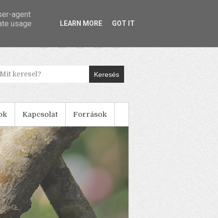
user-agent
rate usage
LEARN MORE
GOT IT
Keresés
ok
Kapcsolat
Források