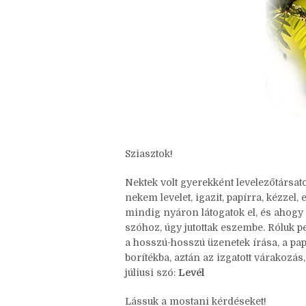
Sziasztok!
Nektek volt gyerekként levelezőtársa
nekem levelet, igazit, papírra, kézzel
mindig nyáron látogatok el, és ahogy
szóhoz, úgy jutottak eszembe. Róluk p
a hosszú-hosszú üzenetek írása, a pa
borítékba, aztán az izgatott várakozás,