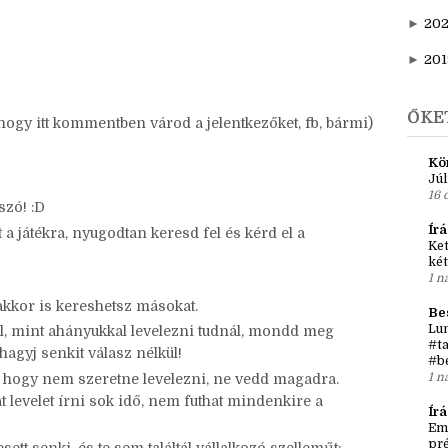
►
20
be ezt a szöveget a posztotokba - persze át is
►
202
►
20
►
201
ŐKE
 hogy itt kommentben várod a jelentkezőket, fb, bármi)
Kö
Júl
16 
szó! :D
Írá
tt a játékra, nyugodtan keresd fel és kérd el a
Ket
két
1 n
kkor is kereshetsz másokat.
Be
Lun
fel, mint ahányukkal levelezni tudnál, mondd meg
#ta
hagyj senkit válasz nélkül!
#b
1 n
ja, hogy nem szeretne levelezni, ne vedd magadra.