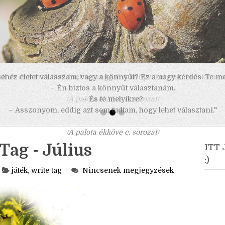
 nehéz életet válasszam, vagy a könnyűt? Ez a nagy kérdés. Te m
– Én biztos a könnyűt választanám.
– És te melyikre?
– Asszonyom, eddig azt sem tudtam, hogy lehet választani."
/A palota ékköve c. sorozat/
Tag - Július
ITT
:)
játék
,
write tag
Nincsenek megjegyzések