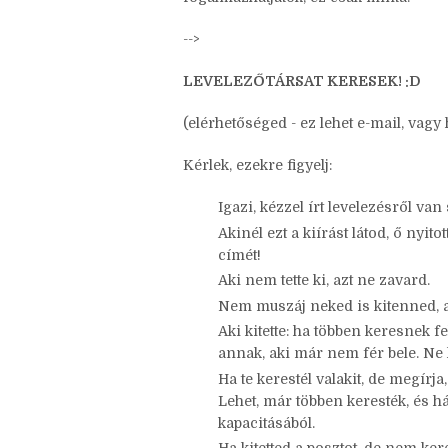
Ha szívesen kipróbálnátok, másoljátok 
fogalmazhatjátok, ez csak minta:
-->
LEVELEZŐTÁRSAT KERESEK! :D
(elérhetőséged - ez lehet e-mail, vagy
Kérlek, ezekre figyelj:
Igazi, kézzel írt levelezésről van 
Akinél ezt a kiírást látod, ő nyito
címét!
Aki nem tette ki, azt ne zavard.
Nem muszáj neked is kitenned, a
Aki kitette: ha többen keresnek 
annak, aki már nem fér bele. Ne 
Ha te kerestél valakit, de megír