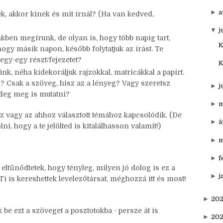
►
o
 levél? (akár hagyományos, akár elektronikus)
ed, ki lenne az és mit írna? (Ha van kedved, meg is
►
s
►
a
ek, akkor kinek és mit írnál? (Ha van kedved,
▼
j
kben megírunk, de olyan is, hogy több napig tart,
K
ogy másik napon, később folytatjuk az írást. Te
egy-egy részt/fejezetet?
K
ünk, néha kidekoráljuk rajzokkal, matricákkal a papírt.
l? Csak a szöveg, hisz az a lényeg? Vagy szeretsz
►
j
etleg meg is mutatni?
►
m
z vagy az ahhoz választott témához kapcsolódik. (De
►
á
ni, hogy a te jelölted is kitalálhasson valamit!)
►
m
►
f
ltűnődtetek, hogy tényleg, milyen jó dolog is ez a
►
j
 Ti is kereshettek levelezőtársat, méghozzá itt és most!