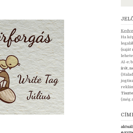
JEL
Kedves
Ha kép
legal
(saját
lehete
AI-e; 
írót, 
(Hala
jogtis
reklá
Tiszte
(még a