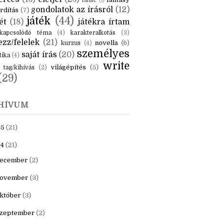
KÉK
is
(6)
beszámoló
(6)
ceruzanyomok
(6)
erces
(13)
életjel
(23)
fantasy
fanfic
(1)
gondolatok az írásról
(12)
rdítás
(7)
játék
(44)
ét
(18)
játékra írtam
kapcsolódó téma
(4)
karakteralkotás
(3)
zz/felelek
(21)
novella
(6)
kurzus
(4)
személyes
saját írás
(20)
tika
(4)
write
világépítés
(5)
tag/kihívás
(2)
(29)
HÍVUM
25
(21)
4
(21)
ecember
(2)
ovember
(3)