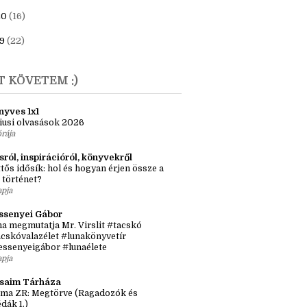
23
(6)
1
(7)
20
(16)
9
(22)
T KÖVETEM :)
nyves 1x1
iusi olvasások 2026
órája
sról, inspirációról, könyvekről
tős idősík: hol és hogyan érjen össze a
 történet?
apja
ssenyei Gábor
a megmutatja Mr. Virslit #tacskó
cskóvalazélet #lunakönyvetír
essenyeigábor #lunaélete
apja