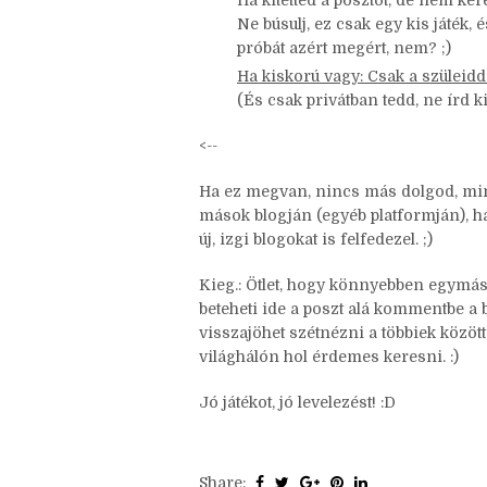
Lehet, már többen keresték, és há
kapacitásából.
Ha kitetted a posztot, de nem kere
Ne búsulj, ez csak egy kis játék, 
próbát azért megért, nem? ;)
Ha kiskorú vagy: Csak a szüleid
(És csak privátban tedd, ne írd ki
<--
Ha ez megvan, nincs más dolgod, mint
mások blogján (egyéb platformján), hát
új, izgi blogokat is felfedezel. ;)
Kieg.: Ötlet, hogy könnyebben egymásra
beteheti ide a poszt alá kommentbe a b
visszajöhet szétnézni a többiek között,
világhálón hol érdemes keresni. :)
Jó játékot, jó levelezést! :D