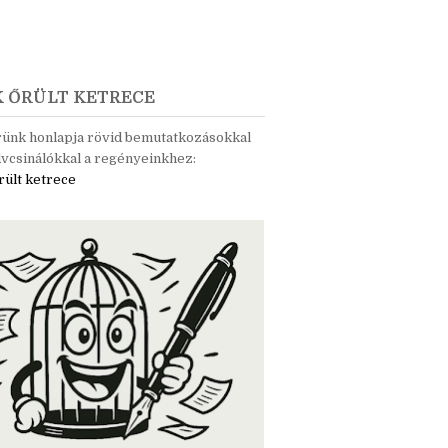
K ŐRÜLT KETRECE
rünk honlapja rövid bemutatkozásokkal
vcsinálókkal a regényeinkhez:
rült ketrece