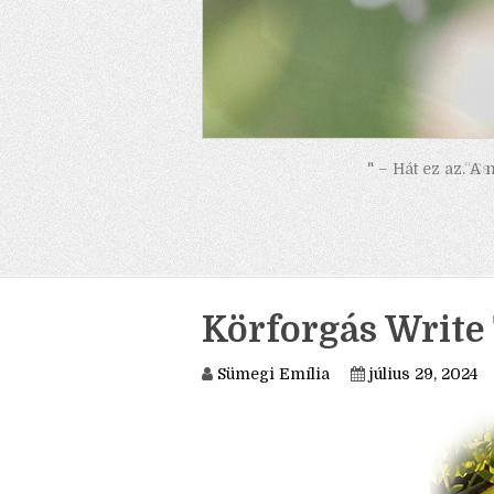
" – Hát ez az. A
Körforgás Write 
Sümegi Emília
július 29, 2024