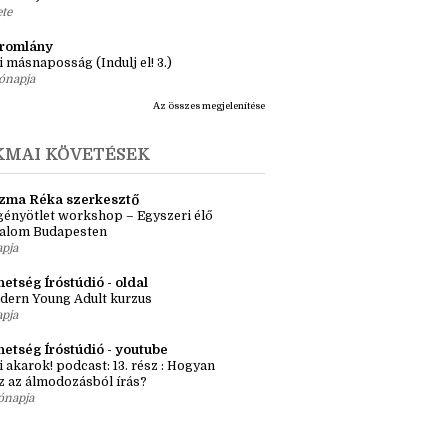
ásaim Tárháza
ma ZR: Megtörve (Ragadozók és
dák 1.)
ete
tromlány
i másnaposság (Indulj el! 3.)
ónapja
Az összes megjelenítése
KMAI KÖVETÉSEK
zma Réka szerkesztő
ényötlet workshop – Egyszeri élő
kalom Budapesten
apja
etség Íróstúdió - oldal
dern Young Adult kurzus
apja
hetség Íróstúdió - youtube
i akarok! podcast: 13. rész : Hogyan