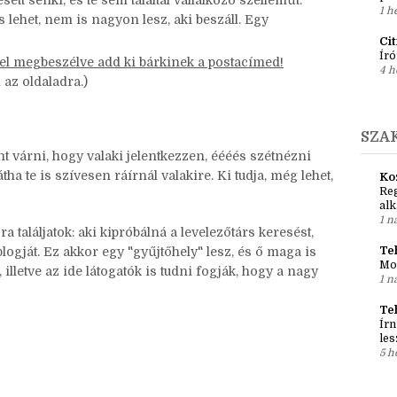
t levelet írni sok idő, nem futhat mindenkire a
Ír
Em
pré
sett senki, és te sem találtál vállalkozó szelleműt:
1 h
és lehet, nem is nagyon lesz, aki beszáll. Egy
Ci
Író
del megbeszélve add ki bárkinek a postacímed!
4 h
 az oldaladra.)
SZA
 várni, hogy valaki jelentkezzen, éééés szétnézni
ha te is szívesen ráírnál valakire. Ki tudja, még lehet,
Ko
Reg
al
1 n
 találjatok: aki kipróbálná a levelezőtárs keresést,
Teh
logját. Ez akkor egy "gyűjtőhely" lesz, és ő maga is
Mo
 illetve az ide látogatók is tudni fogják, hogy a nagy
1 n
Te
Írn