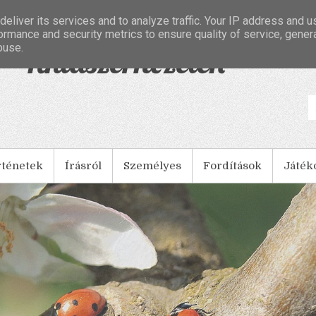
eliver its services and to analyze traffic. Your IP address and 
ormance and security metrics to ensure quality of service, gene
buse.
- Tintaszerkezetek
rténetek
Írásról
Személyes
Fordítások
Játék