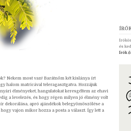
ÍRÓ
Írókö
és ked
Írók ő
tok? Nekem most van! Barátnőm két kislánya írt
, egy halom matricával teleragasztgatva. Hozzájuk
 nyári élményeket, hangulatokat keresgéltem az ehavi
edig a levelezés, és hogy régen milyen jó élmény volt
pír dekorálása, apró ajándékok belegyömöszölése a
 hogy vajon mikor hozza a posta a választ. Így lett a