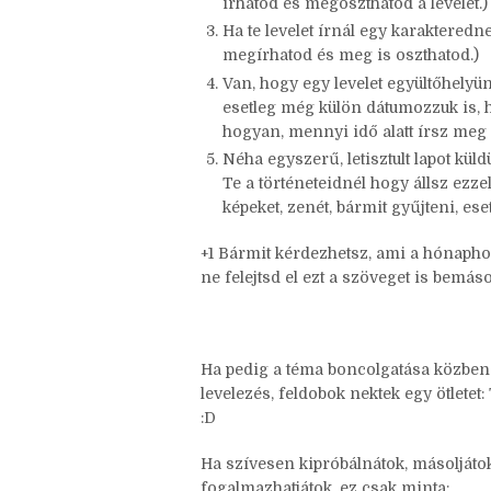
Szerepel-e bármelyik történetedben
Ha egy karaktered levelet írna nek
írhatod és megoszthatod a levelet.)
Ha te levelet írnál egy karakteredn
megírhatod és meg is oszthatod.)
Van, hogy egy levelet együltőhelyün
esetleg még külön dátumozzuk is, h
hogyan, mennyi idő alatt írsz meg 
Néha egyszerű, letisztult lapot küld
Te a történeteidnél hogy állsz ezze
képeket, zenét, bármit gyűjteni, es
+1 Bármit kérdezhetsz, ami a hónapho
ne felejtsd el ezt a szöveget is bemásol
Ha pedig a téma boncolgatása közben e
levelezés, feldobok nektek egy ötletet:
:D