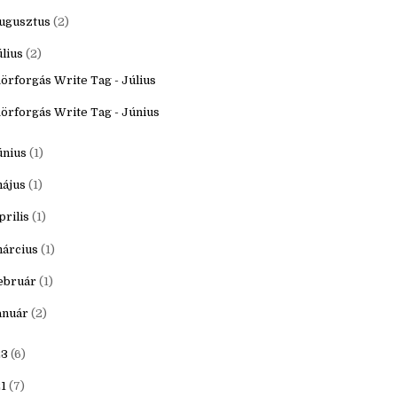
któber
(3)
zeptember
(2)
ugusztus
(2)
úlius
(2)
örforgás Write Tag - Július
örforgás Write Tag - Június
únius
(1)
ájus
(1)
prilis
(1)
árcius
(1)
ebruár
(1)
anuár
(2)