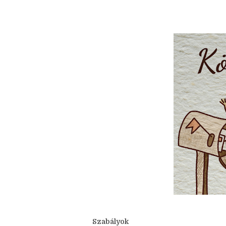
júliusi szó:
Levél
Lássuk a mostani kérdéseket!