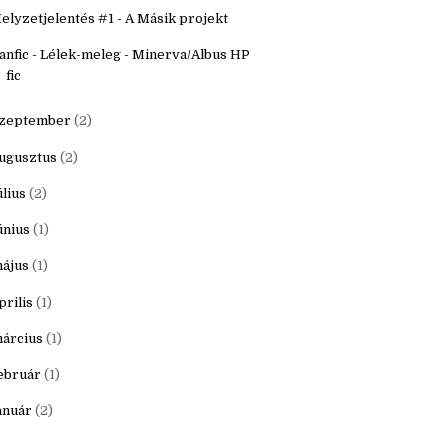
któber
(3)
örforgás Write Tag - Október
elyzetjelentés #1 - A Másik projekt
anfic - Lélek-meleg - Minerva/Albus HP
fic
zeptember
(2)
ugusztus
(2)
úlius
(2)
únius
(1)
ájus
(1)
prilis
(1)
árcius
(1)
ebruár
(1)