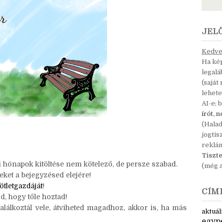
JEL
Kedves
Ha kép
legal
(saját
lehete
AI-e; 
írót, 
(Hala
jogtis
reklá
Tiszte
 hónapok kitöltése nem kötelező, de persze szabad.
(még a
eket a bejegyzésed elejére!
ötletgazdáját
!