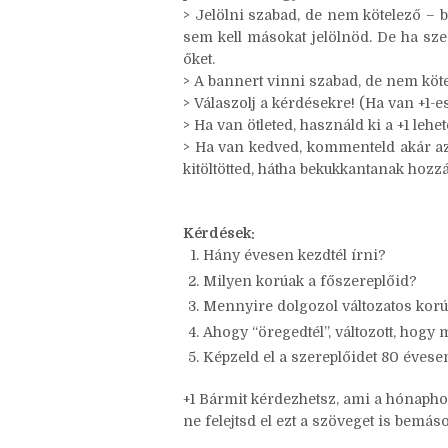
> Ha másnál láttad a taget, linkkel jele
> A játék platformfüggetlen – bárhol 
platformon vagy aktív.
> Jelölni szabad, de nem kötelező – b
sem kell másokat jelölnöd. De ha sze
őket.
> A bannert vinni szabad, de nem köte
> Válaszolj a kérdésekre! (Ha van +1-es,
> Ha van ötleted, használd ki a +1 leh
> Ha van kedved, kommenteld akár az ö
kitöltötted, hátha bekukkantanak hozzá
Kérdések:
Hány évesen kezdtél írni?
Milyen korúak a főszereplőid?
Mennyire dolgozol változatos korú
Ahogy “öregedtél”, változott, hogy 
Képzeld el a szereplőidet 80 évese