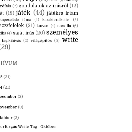
KÉK
is
(6)
beszámoló
(6)
ceruzanyomok
(6)
erces
(13)
életjel
(23)
fantasy
fanfic
(1)
gondolatok az írásról
(12)
rdítás
(7)
játék
(44)
ét
(18)
játékra írtam
kapcsolódó téma
(4)
karakteralkotás
(3)
zz/felelek
(21)
novella
(6)
kurzus
(4)
személyes
saját írás
(20)
tika
(4)
write
világépítés
(5)
tag/kihívás
(2)
(29)
HÍVUM
25
(21)
4
(21)
ecember
(2)
ovember
(3)