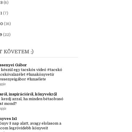
anuár
(2)
23
(6)
1
(7)
20
(16)
9
(22)
T KÖVETEM :)
ssenyei Gábor
 készül egy tacskós videó #tacskó
cskóvalazélet #lunakönyvetír
essenyeigábor #lunaélete
apja
sról, inspirációról, könyvekről
 kezdj azzal, ha minden bétaolvasó
st mond?
apja