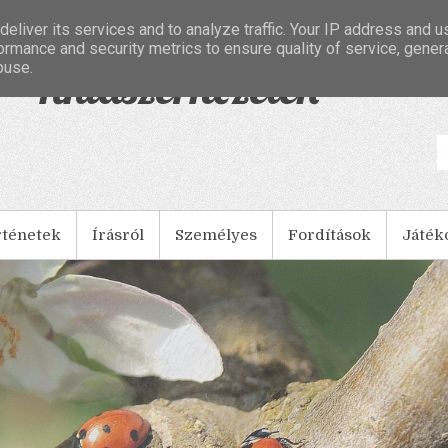
eliver its services and to analyze traffic. Your IP address and 
ormance and security metrics to ensure quality of service, gene
buse.
- Tintaszerkezetek
rténetek
Írásról
Személyes
Fordítások
Játék