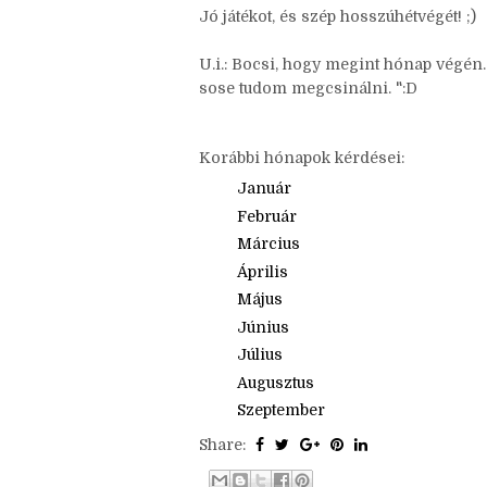
+1 Bármit kérdezhetsz, ami a hónapho
ne felejtsd el ezt a szöveget is bemásol
Jó játékot, és szép hosszúhétvégét! ;)
U.i.: Bocsi, hogy megint hónap végén
sose tudom megcsinálni. ":D
Korábbi hónapok kérdései:
Január
Február
Március
Április
Május
Június
Július
Augusztus
Szeptember