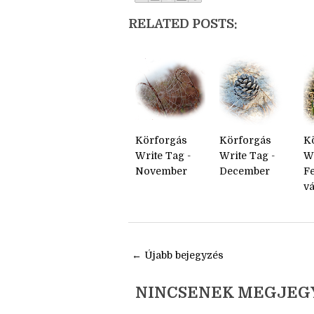
Share:
RELATED POSTS:
Körforgás
Körforgás
K
Write Tag -
Write Tag -
Wr
November
December
Fe
v
← Újabb bejegyzés