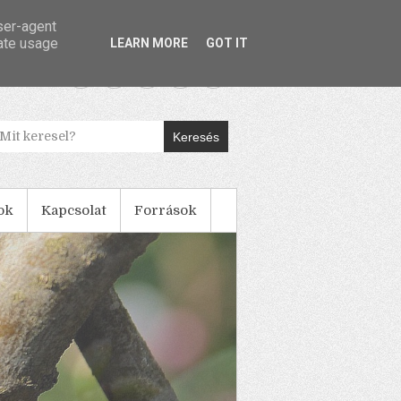
user-agent
rate usage
LEARN MORE
GOT IT
Keresés
ok
Kapcsolat
Források