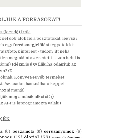
ÖLJÜK A FORRÁSOKAT!
 (leendő) Írók!
pel dobjátok fel a posztotokat, légyszi,
ább egy
forrásmegjelölést
tegyetek ki!
 rajz/fotó; pinterest - tudom, itt néha
tlen megtalálni az eredetit - azon belül is
bármi)
Idézni is úgy illik, ha odaírjuk az
nem? :D
dóknak: Könyvet/egyéb terméket
zta/szabadon használható képpel
mozni menő!)
ljük meg a másik alkotót! ;)
z AI-t is leprogramozta valaki)