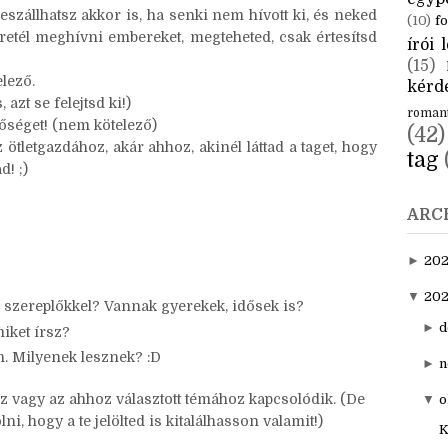
CÍM
zd, hogy tőle hoztad!
találkoztál vele, átviheted magadhoz, akkor is, ha más
aktuál
egyp
eszállhatsz akkor is, ha senki nem hívott ki, és neked
(10)
fo
retél meghívni embereket, megteheted, csak értesítsd
írói l
(15)
lező.
kérde
 azt se felejtsd ki!)
roman
etőséget! (nem kötelező)
(42)
tletgazdához, akár ahhoz, akinél láttad a taget, hogy
tag
d! ;)
ARC
►
20
▼
202
 szereplőkkel? Vannak gyerekek, idősek is?
►
d
miket írsz?
n. Milyenek lesznek? :D
►
n