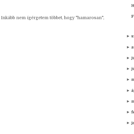
z vagy az ahhoz választott témához kapcsolódik. (De
▼
o
ni, hogy a te jelölted is kitalálhasson valamit!)
K
H
F
. Inkább nem ígérgetem többet, hogy "hamarosan",
►
s
►
a
►
j
►
j
►
m
►
á
►
m
►
f