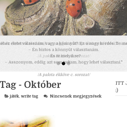
 nehéz életet válasszam, vagy a könnyűt? Ez a nagy kérdés. Te m
– Én biztos a könnyűt választanám.
– És te melyikre?
– Asszonyom, eddig azt sem tudtam, hogy lehet választani."
/A palota ékköve c. sorozat/
 Tag - Október
ITT
:)
játék
,
write tag
Nincsenek megjegyzések