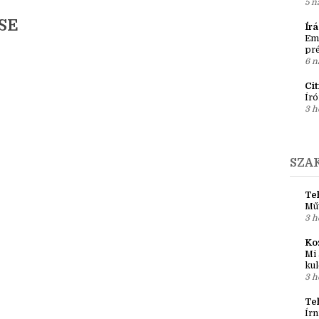
Kö
YZÉSEK:
3 k
po
5 n
SE
Ír
Em
pré
6 n
Ci
Író
3 h
SZA
Teh
Mű
3 h
Ko
Mi 
kul