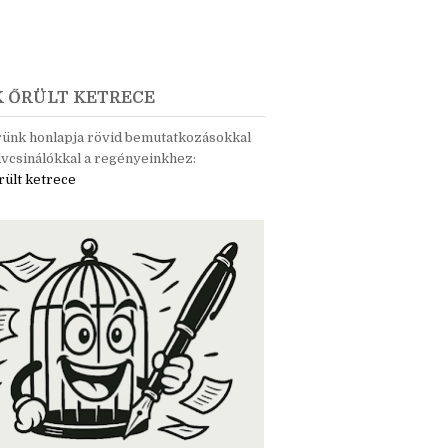
K ŐRÜLT KETRECE
rünk honlapja rövid bemutatkozásokkal
vcsinálókkal a regényeinkhez:
rült ketrece