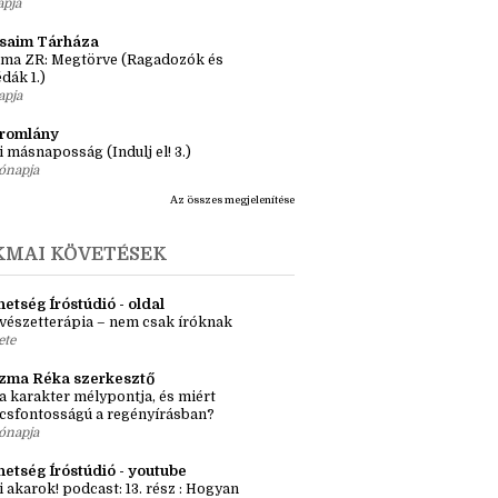
nyves 1x1
önyv 3 nap alatt, avagy elolasom a
lcom legrövidebb könyveit
apja
ásaim Tárháza
ma ZR: Megtörve (Ragadozók és
dák 1.)
apja
tromlány
i másnaposság (Indulj el! 3.)
ónapja
Az összes megjelenítése
KMAI KÖVETÉSEK
etség Íróstúdió - oldal
vészetterápia – nem csak íróknak
ete
zma Réka szerkesztő
a karakter mélypontja, és miért
csfontosságú a regényírásban?