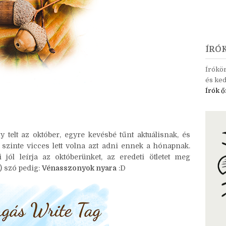
ÍRÓ
Írókö
és ked
Írók ő
y telt az október, egyre kevésbé tűnt aktuálisnak, és
zinte vicces lett volna azt adni ennek a hónapnak.
i jól leírja az októberünket, az eredeti ötletet meg
) szó pedig:
Vénasszonyok nyara
:D