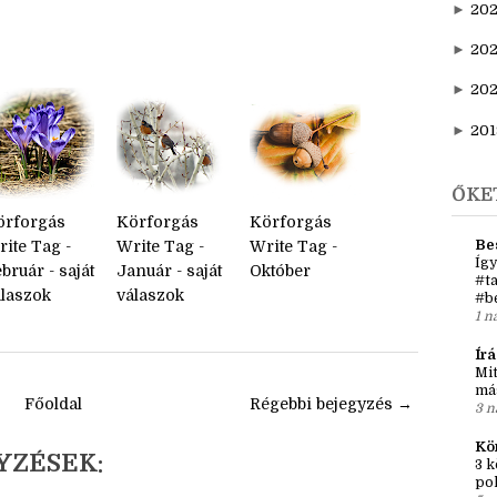
►
j
►
20
►
202
►
20
►
201
ŐKE
örforgás
Körforgás
Körforgás
Be
ite Tag -
Write Tag -
Write Tag -
Így
bruár - saját
Január - saját
Október
#ta
álaszok
válaszok
#b
1 n
Írá
Mit
má
Főoldal
Régebbi bejegyzés →
3 n