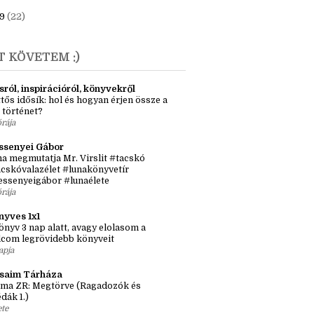
1
(7)
20
(16)
9
(22)
T KÖVETEM :)
sról, inspirációról, könyvekről
tős idősík: hol és hogyan érjen össze a
 történet?
órája
ssenyei Gábor
a megmutatja Mr. Virslit #tacskó
cskóvalazélet #lunakönyvetír
essenyeigábor #lunaélete
órája
nyves 1x1
önyv 3 nap alatt, avagy elolasom a
lcom legrövidebb könyveit
apja