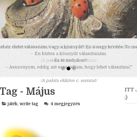
 nehéz életet válasszam, vagy a könnyűt? Ez a nagy kérdés. Te m
– Én biztos a könnyűt választanám.
– És te melyikre?
– Asszonyom, eddig azt sem tudtam, hogy lehet választani."
/A palota ékköve c. sorozat/
Tag - Május
ITT
:)
játék
,
write tag
4 megjegyzés