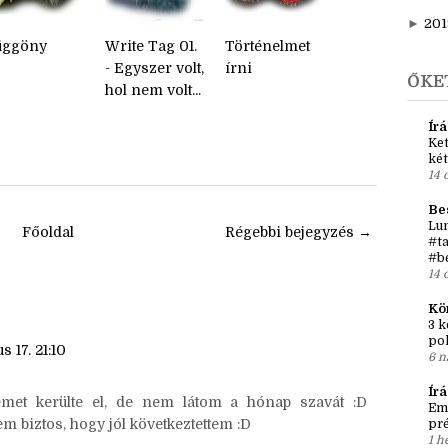
►
202
►
20
►
201
üggöny
Write Tag 01.
Történelmet
- Egyszer volt,
írni
ŐKE
hol nem volt...
Írá
Ket
két
14 
Be
Lun
Főoldal
Régebbi bejegyzés →
#ta
#b
14 
Kö
3 k
po
s 17. 21:10
6 n