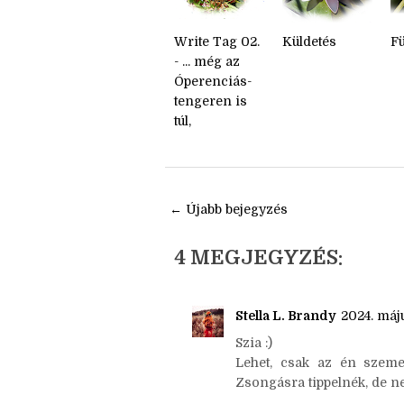
Write Tag 02.
Küldetés
F
- ... még az
Óperenciás-
tengeren is
túl,
← Újabb bejegyzés
4 MEGJEGYZÉS:
Stella L. Brandy
2024. máju
Szia :)