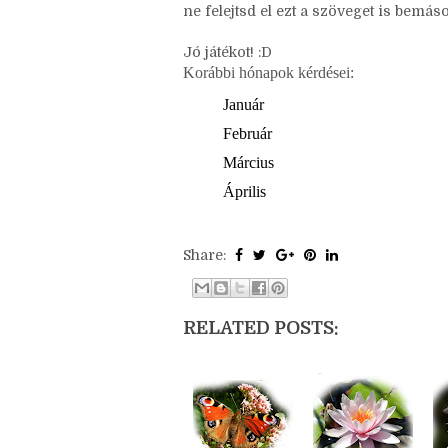
+1 Bármit kérdezhetsz, ami a hónapho
ne felejtsd el ezt a szöveget is bemásol
Jó játékot! :D
Korábbi hónapok kérdései:
Január
Február
Március
Április
Share:
RELATED POSTS: