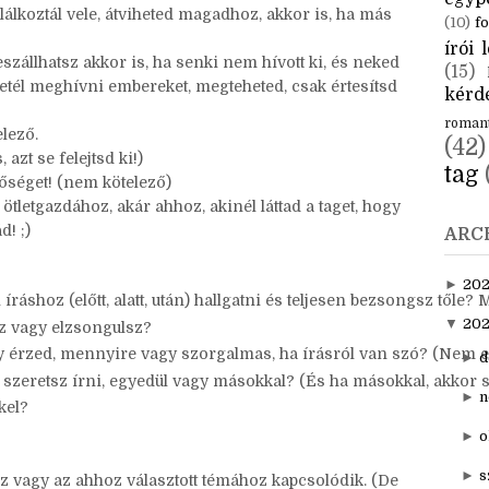
CÍM
eket a bejegyzésed elejére!
ötletgazdáját
!
aktuál
zd, hogy tőle hoztad!
egyp
alálkoztál vele, átviheted magadhoz, akkor is, ha más
(10)
fo
írói l
szállhatsz akkor is, ha senki nem hívott ki, és neked
(15)
etél meghívni embereket, megteheted, csak értesítsd
kérde
roman
lező.
(42)
 azt se felejtsd ki!)
tag
etőséget! (nem kötelező)
tletgazdához, akár ahhoz, akinél láttad a taget, hogy
ád! ;)
ARC
►
20
íráshoz (előtt, alatt, után) hallgatni és teljesen bezsongsz tőle? M
▼
202
sz vagy elzsongulsz?
 érzed, mennyire vagy szorgalmas, ha írásról van szó? (Nem eg
►
d
y szeretsz írni, egyedül vagy másokkal? (És ha másokkal, akkor
►
n
kel? 