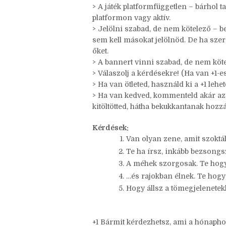
> Másold be a szabályokat és a kérdés
> A linktree segítségével jelöld a játék
> Ha másnál láttad a taget, linkkel jele
> A játék platformfüggetlen – bárhol t
platformon vagy aktív.
> Jelölni szabad, de nem kötelező – be
sem kell másokat jelölnöd. De ha szer
őket.
> A bannert vinni szabad, de nem köte
> Válaszolj a kérdésekre! (Ha van +1-es,
> Ha van ötleted, használd ki a +1 leh
> Ha van kedved, kommenteld akár az ö
kitöltötted, hátha bekukkantanak hozz
Kérdések:
Van olyan zene, amit szoktál 
Te ha írsz, inkább bezsong
A méhek szorgosak. Te hogy
…és rajokban élnek. Te hog
Hogy állsz a tömegjelenetek