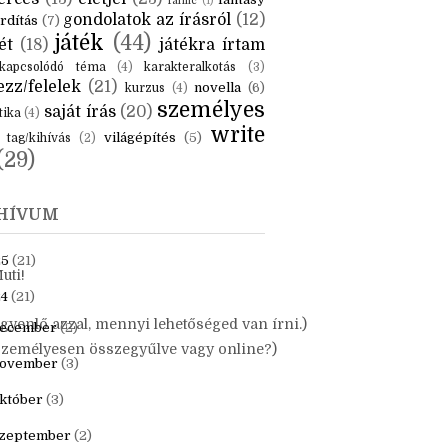
KÉK
is
(6)
beszámoló
(6)
ceruzanyomok
(6)
erces
(13)
életjel
(23)
fantasy
fanfic
(1)
gondolatok az írásról
(12)
rdítás
(7)
játék
(44)
ét
(18)
játékra írtam
kapcsolódó téma
(4)
karakteralkotás
(3)
zz/felelek
(21)
novella
(6)
kurzus
(4)
személyes
saját írás
(20)
tika
(4)
write
világépítés
(5)
tag/kihívás
(2)
(29)
HÍVUM
25
(21)
uti!
4
(21)
yenlő azzal, mennyi lehetőséged van írni.)
ecember
(2)
 személyesen összegyűlve vagy online?)
ovember
(3)