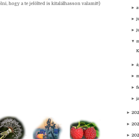
►
o
►
s
z vagy az ahhoz választott témához kapcsolódik. (De
ni, hogy a te jelölted is kitalálhasson valamit!)
►
a
►
j
►
j
▼
m
K
►
á
►
m
►
f
►
j
►
20