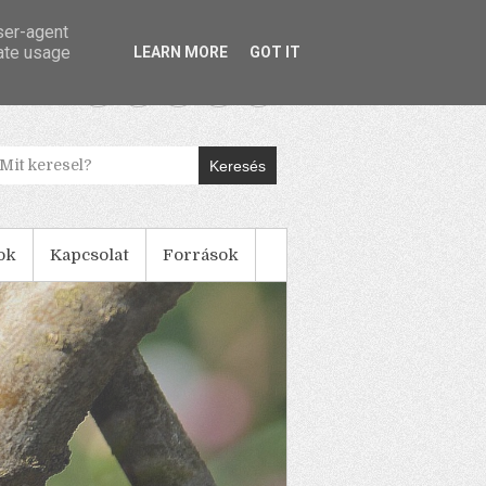
user-agent
rate usage
LEARN MORE
GOT IT
Keresés
ok
Kapcsolat
Források