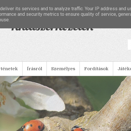
eliver its services and to analyze traffic. Your IP address and 
ormance and security metrics to ensure quality of service, gene
buse.
- Tintaszerkezetek
rténetek
Írásról
Személyes
Fordítások
Játék