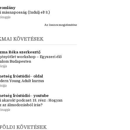
ásaim Tárháza
ma ZR: Megtörve (Ragadozók és
dák 1.)
ete
tromlány
i másnaposság (Indulj el! 3.)
ónapja
Az összes megjelenítése
KMAI KÖVETÉSEK
zma Réka szerkesztő
ényötlet workshop – Egyszeri élő
kalom Budapesten
órája
etség Íróstúdió - oldal
dern Young Adult kurzus
órája
hetség Íróstúdió - youtube
i akarok! podcast: 13. rész : Hogyan
z az álmodozásból írás?
ónapja