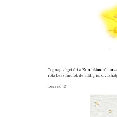
Tegnap véget ért a
Konfliktusíró kurz
róla beszámolót, de addig is, olvashatj
Tessék! :D