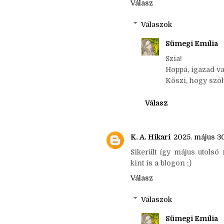
Lehet, csak az én szeme
Zsongásra tippelnék, de ne
Válasz
Válaszok
Sümegi Emília
Szia!
Hoppá, igazad van 
Köszi, hogy szóltál
Válasz
K. A. Hikari
2025. május 30
Sikerült így május utols
kint is a blogon ;)
Válasz