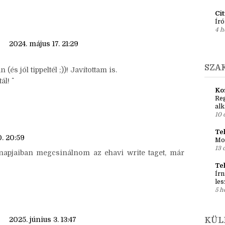
Ír
met kerülte el, de nem látom a hónap szavát :D
Em
m biztos, hogy jól következtettem :D
pré
1 h
Ci
Író
4 h
2024. május 17. 21:29
SZA
(és jól tippeltél ;))! Javítottam is.
! ^^
Ko
Reg
al
10 
Teh
. 20:59
Mo
13 
ó napjaiban megcsinálnom az ehavi write taget, már
Te
Írn
les
5 h