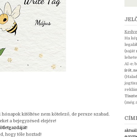
JEL
Kedves
Ha kép
legal
(saját
lehete
AI-e; 
írót, 
(Hala
jogtis
reklá
Tiszte
(még a
 hónapok kitöltése nem kötelező, de persze szabad.