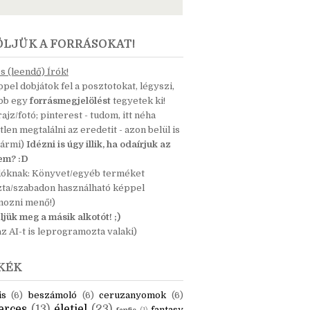
ÖLJÜK A FORRÁSOKAT!
 (leendő) Írók!
pel dobjátok fel a posztotokat, légyszi,
ább egy
forrásmegjelölést
tegyetek ki!
 rajz/fotó; pinterest - tudom, itt néha
tlen megtalálni az eredetit - azon belül is
bármi)
Idézni is úgy illik, ha odaírjuk az
nem? :D
dóknak: Könyvet/egyéb terméket
zta/szabadon használható képpel
mozni menő!)
ljük meg a másik alkotót! ;)
z AI-t is leprogramozta valaki)