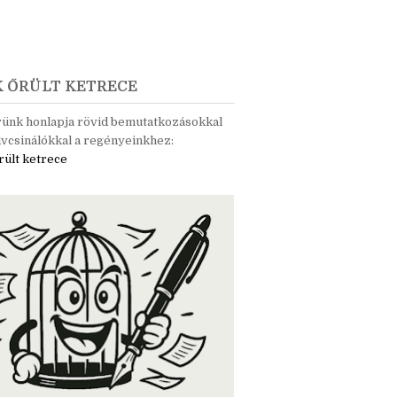
K ŐRÜLT KETRECE
rünk honlapja rövid bemutatkozásokkal
vcsinálókkal a regényeinkhez:
rült ketrece