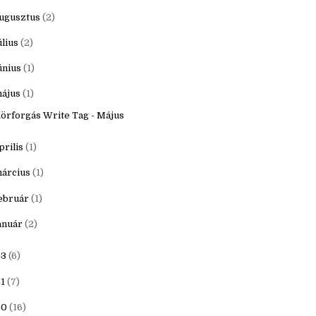
któber
(3)
zeptember
(2)
ugusztus
(2)
úlius
(2)
únius
(1)
ájus
(1)
örforgás Write Tag - Május
prilis
(1)
árcius
(1)
ebruár
(1)
anuár
(2)
23
(6)