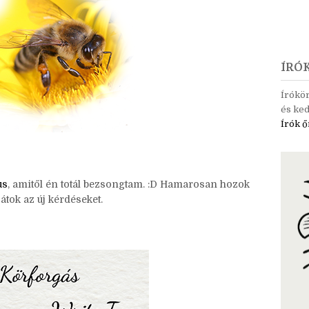
ÍRÓ
Írókö
és ked
Írók ő
us
, amitől én totál bezsongtam. :D Hamarosan hozok
átok az új kérdéseket.