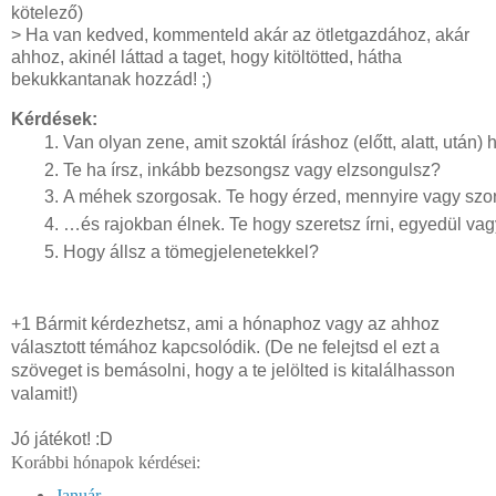
kötelező)
> Ha van kedved, kommenteld akár az ötletgazdához, akár
ahhoz, akinél láttad a taget, hogy kitöltötted, hátha
bekukkantanak hozzád! ;)
Kérdések:
Van olyan zene, amit szoktál íráshoz (előtt, alatt, után)
Te ha írsz, inkább bezsongsz vagy elzsongulsz?
A méhek szorgosak. Te hogy érzed, mennyire vagy szorg
…és rajokban élnek. Te hogy szeretsz írni, egyedül v
Hogy állsz a tömegjelenetekkel? 
+1 Bármit kérdezhetsz, ami a hónaphoz vagy az ahhoz
választott témához kapcsolódik. (De ne felejtsd el ezt a
szöveget is bemásolni, hogy a te jelölted is kitalálhasson
valamit!)
Jó játékot! :D
Korábbi hónapok kérdései:
Január