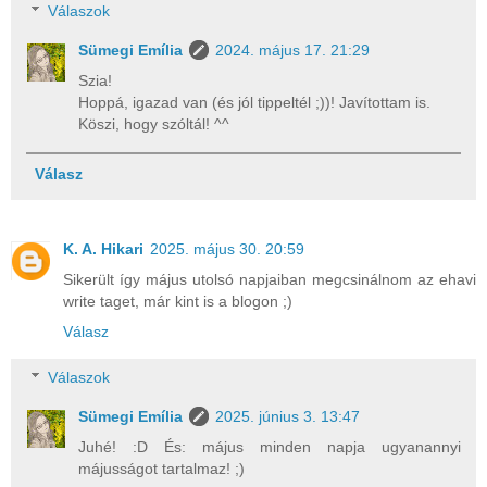
Válaszok
Sümegi Emília
2024. május 17. 21:29
Szia!
Hoppá, igazad van (és jól tippeltél ;))! Javítottam is.
Köszi, hogy szóltál! ^^
Válasz
K. A. Hikari
2025. május 30. 20:59
Sikerült így május utolsó napjaiban megcsinálnom az ehavi
write taget, már kint is a blogon ;)
Válasz
Válaszok
Sümegi Emília
2025. június 3. 13:47
Juhé! :D És: május minden napja ugyanannyi
májusságot tartalmaz! ;)