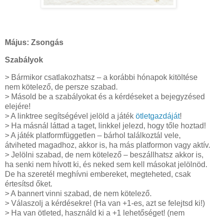
Május: Zsongás
Szabályok
> Bármikor csatlakozhatsz – a korábbi hónapok kitöltése
nem kötelező, de persze szabad.
> Másold be a szabályokat és a kérdéseket a bejegyzésed
elejére!
> A linktree segítségével jelöld a játék
ötletgazdáját
!
> Ha másnál láttad a taget, linkkel jelezd, hogy tőle hoztad!
> A játék platformfüggetlen – bárhol találkoztál vele,
átviheted magadhoz, akkor is, ha más platformon vagy aktív.
> Jelölni szabad, de nem kötelező – beszállhatsz akkor is,
ha senki nem hívott ki, és neked sem kell másokat jelölnöd.
De ha szeretél meghívni embereket, megteheted, csak
értesítsd őket.
> A bannert vinni szabad, de nem kötelező.
> Válaszolj a kérdésekre! (Ha van +1-es, azt se felejtsd ki!)
> Ha van ötleted, használd ki a +1 lehetőséget! (nem