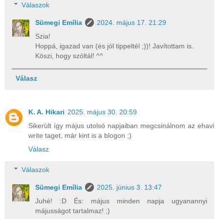
Válaszok
Sümegi Emília
2024. május 17. 21:29
Szia!
Hoppá, igazad van (és jól tippeltél ;))! Javítottam is.
Köszi, hogy szóltál! ^^
Válasz
K. A. Hikari
2025. május 30. 20:59
Sikerült így május utolsó napjaiban megcsinálnom az ehavi
write taget, már kint is a blogon ;)
Válasz
Válaszok
Sümegi Emília
2025. június 3. 13:47
Juhé! :D És: május minden napja ugyanannyi
májusságot tartalmaz! ;)