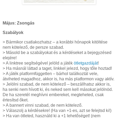
Május: Zsongás
Szabályok
> Bármikor csatlakozhatsz – a korábbi hónapok kitöltése
nem kötelező, de persze szabad.
> Másold be a szabályokat és a kérdéseket a bejegyzésed
elejére!
> A linktree segítségével jelöld a játék
ötletgazdáját
!
> Ha másnál láttad a taget, linkkel jelezd, hogy tőle hoztad!
> A játék platformfüggetlen – bárhol találkoztál vele,
átviheted magadhoz, akkor is, ha más platformon vagy aktív.
> Jelölni szabad, de nem kötelező – beszállhatsz akkor is,
ha senki nem hívott ki, és neked sem kell másokat jelölnöd.
De ha szeretél meghívni embereket, megteheted, csak
értesítsd őket.
> A bannert vinni szabad, de nem kötelező.
> Válaszolj a kérdésekre! (Ha van +1-es, azt se felejtsd ki!)
> Ha van ötleted, használd ki a +1 lehetőséget! (nem