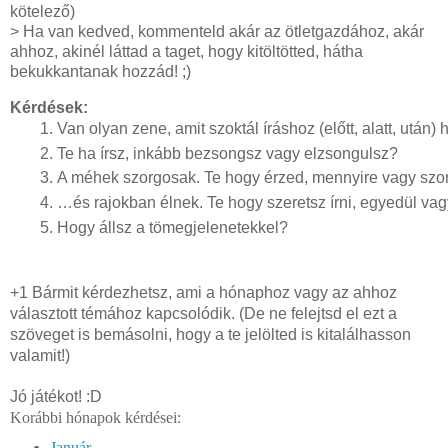
kötelező)
> Ha van kedved, kommenteld akár az ötletgazdához, akár
ahhoz, akinél láttad a taget, hogy kitöltötted, hátha
bekukkantanak hozzád! ;)
Kérdések:
Van olyan zene, amit szoktál íráshoz (előtt, alatt, után)
Te ha írsz, inkább bezsongsz vagy elzsongulsz?
A méhek szorgosak. Te hogy érzed, mennyire vagy szorg
…és rajokban élnek. Te hogy szeretsz írni, egyedül v
Hogy állsz a tömegjelenetekkel? 
+1 Bármit kérdezhetsz, ami a hónaphoz vagy az ahhoz
választott témához kapcsolódik. (De ne felejtsd el ezt a
szöveget is bemásolni, hogy a te jelölted is kitalálhasson
valamit!)
Jó játékot! :D
Korábbi hónapok kérdései:
Január