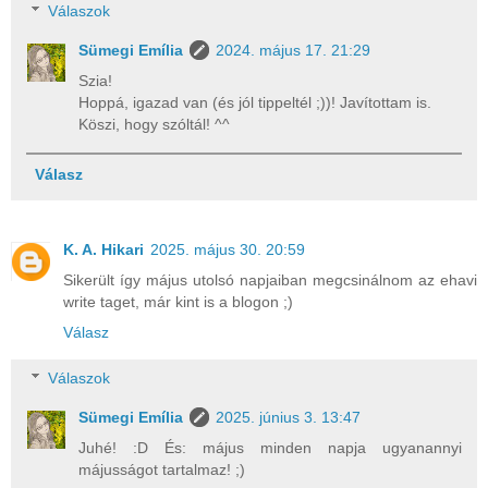
Válaszok
Sümegi Emília
2024. május 17. 21:29
Szia!
Hoppá, igazad van (és jól tippeltél ;))! Javítottam is.
Köszi, hogy szóltál! ^^
Válasz
K. A. Hikari
2025. május 30. 20:59
Sikerült így május utolsó napjaiban megcsinálnom az ehavi
write taget, már kint is a blogon ;)
Válasz
Válaszok
Sümegi Emília
2025. június 3. 13:47
Juhé! :D És: május minden napja ugyanannyi
májusságot tartalmaz! ;)