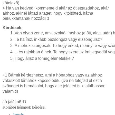
kötelező)
> Ha van kedved, kommenteld akár az ötletgazdához, akár
ahhoz, akinél láttad a taget, hogy kitöltötted, hátha
bekukkantanak hozzád! ;)
Kérdések:
Van olyan zene, amit szoktál íráshoz (előtt, alatt, után)
Te ha írsz, inkább bezsongsz vagy elzsongulsz?
A méhek szorgosak. Te hogy érzed, mennyire vagy szorg
…és rajokban élnek. Te hogy szeretsz írni, egyedül v
Hogy állsz a tömegjelenetekkel? 
+1 Bármit kérdezhetsz, ami a hónaphoz vagy az ahhoz
választott témához kapcsolódik. (De ne felejtsd el ezt a
szöveget is bemásolni, hogy a te jelölted is kitalálhasson
valamit!)
Jó játékot! :D
Korábbi hónapok kérdései:
Január