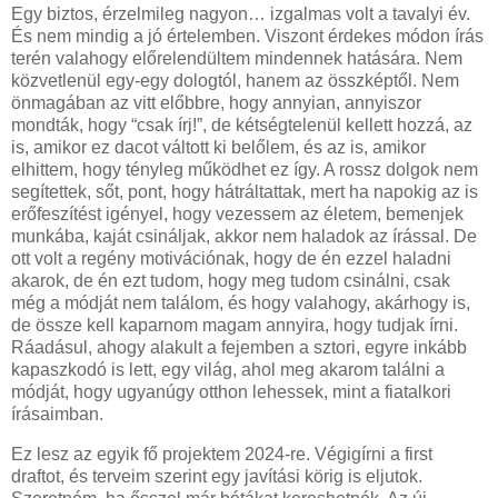
Egy biztos, érzelmileg nagyon… izgalmas volt a tavalyi év.
És nem mindig a jó értelemben. Viszont érdekes módon írás
terén valahogy előrelendültem mindennek hatására. Nem
közvetlenül egy-egy dologtól, hanem az összképtől. Nem
önmagában az vitt előbbre, hogy annyian, annyiszor
mondták, hogy “csak írj!”, de kétségtelenül kellett hozzá, az
is, amikor ez dacot váltott ki belőlem, és az is, amikor
elhittem, hogy tényleg működhet ez így. A rossz dolgok nem
segítettek, sőt, pont, hogy hátráltattak, mert ha napokig az is
erőfeszítést igényel, hogy vezessem az életem, bemenjek
munkába, kaját csináljak, akkor nem haladok az írással. De
ott volt a regény motivációnak, hogy de én ezzel haladni
akarok, de én ezt tudom, hogy meg tudom csinálni, csak
még a módját nem találom, és hogy valahogy, akárhogy is,
de össze kell kaparnom magam annyira, hogy tudjak írni.
Ráadásul, ahogy alakult a fejemben a sztori, egyre inkább
kapaszkodó is lett, egy világ, ahol meg akarom találni a
módját, hogy ugyanúgy otthon lehessek, mint a fiatalkori
írásaimban.
Ez lesz az egyik fő projektem 2024-re. Végigírni a first
draftot, és terveim szerint egy javítási körig is eljutok.