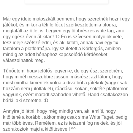
Már egy ideje motoszkált bennem, hogy szeretnék hozni egy
játékot, és mikor a téli fejlécet szerkesztettem a blogra,
megtalált az ötlet is: Legyen egy többrészes write tag, ami
egy egész éven át kitart! :D Én is szívesen molyolok vele,
lesz ideje szétszéledni, és aki kitölti, annak havi egy fix
tartalom a platformájra. Így született a Körforgás, amiben
mindig az adott hónaphoz kapcsolódó kérdéseket
válaszolhattok meg.
Tűnődtem, hogy jelölős legyen-e, de egyrészt szeretném,
hogy minél messzebbre jusson, másrészt azt látom, hogy
most mintha kimentek volna a divatból a játékok (vagy csak
hozzám nem jutottak el), ráadásul sokan, sokféle platformon
vagyunk, ezért maradt szabadon vihető. Hadd csatlakozzon
bárki, aki szeretne. :D
Annyira jó látni, hogy még mindig van, aki említi, hogy
kitöltené a korábbi, akkor még csak sima Write Taget, pedig
már több éves. Remélem, ez is tetszeni fog nektek, és jól
szórakoztok majd a kitöltésével! ^^