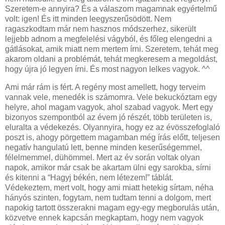
Szeretem-e annyira? És a válaszom magamnak egyértelmű
volt: igen! És itt minden leegyszerűsödött. Nem
ragaszkodtam már nem hasznos módszerhez, sikerült
lejjebb adnom a megfelelési vágyból, és főleg elengedni a
gátlásokat, amik miatt nem mertem írni. Szeretem, tehát meg
akarom oldani a problémát, tehát megkeresem a megoldást,
hogy újra jó legyen írni. És most nagyon lelkes vagyok. ^^
Ami már rám is fért. A regény most amellett, hogy terveim
vannak vele, menedék is számomra. Vele bekuckóztam egy
helyre, ahol magam vagyok, ahol szabad vagyok. Mert egy
bizonyos szempontból az évem jó részét, több területen is,
eluralta a védekezés. Olyannyira, hogy ez az évösszefoglaló
poszt is, ahogy pörgettem magamban még írás előtt, teljesen
negatív hangulatú lett, benne minden keserűségemmel,
félelmemmel, dühömmel. Mert az év során voltak olyan
napok, amikor már csak be akartam ülni egy sarokba, sírni
és kitenni a “Hagyj békén, nem létezem!” táblát.
Védekeztem, mert volt, hogy ami miatt hetekig sírtam, néha
hányós szinten, fogytam, nem tudtam tenni a dolgom, mert
napokig tartott összerakni magam egy-egy megborulás után,
közvetve ennek kapcsán megkaptam, hogy nem vagyok