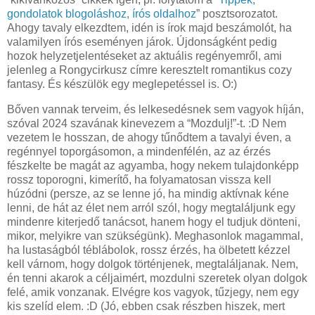
gondolatok blogoláshoz, írós oldalhoz
” posztsorozatot.
Ahogy tavaly elkezdtem, idén is írok majd beszámolót, ha
valamilyen írós eseményen járok. Újdonságként pedig
hozok helyzetjelentéseket az aktuális regényemről, ami
jelenleg a Rongycirkusz címre keresztelt romantikus cozy
fantasy. És készülök egy meglepetéssel is. O:)
Bőven vannak terveim, és lelkesedésnek sem vagyok híján,
szóval 2024 szavának kinevezem a “Mozdulj!”-t. :D Nem
vezetem le hosszan, de ahogy tűnődtem a tavalyi éven, a
regénnyel toporgásomon, a mindenfélén, az az érzés
fészkelte be magát az agyamba, hogy nekem tulajdonképp
rossz toporogni, kimerítő, ha folyamatosan vissza kell
húzódni (persze, az se lenne jó, ha mindig aktívnak kéne
lenni, de hát az élet nem arról szól, hogy megtaláljunk egy
mindenre kiterjedő tanácsot, hanem hogy el tudjuk dönteni,
mikor, melyikre van szükségünk). Meghasonlok magammal,
ha lustaságból téblábolok, rossz érzés, ha ölbetett kézzel
kell várnom, hogy dolgok történjenek, megtaláljanak. Nem,
én tenni akarok a céljaimért, mozdulni szeretek olyan dolgok
felé, amik vonzanak. Elvégre kos vagyok, tűzjegy, nem egy
kis szelíd elem. :D (Jó, ebben csak részben hiszek, mert