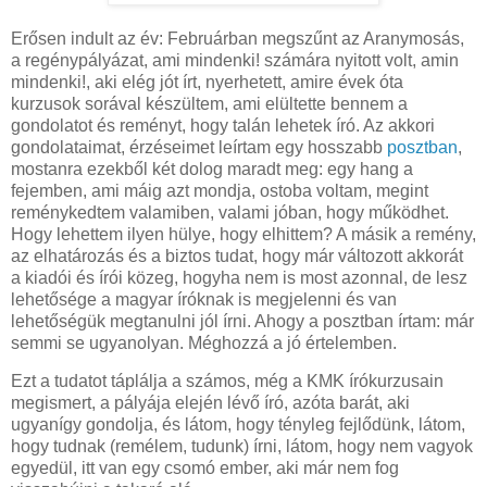
Erősen indult az év: Februárban megszűnt az Aranymosás,
a regénypályázat, ami mindenki! számára nyitott volt, amin
mindenki!, aki elég jót írt, nyerhetett, amire évek óta
kurzusok sorával készültem, ami elültette bennem a
gondolatot és reményt, hogy talán lehetek író. Az akkori
gondolataimat, érzéseimet leírtam egy hosszabb
posztban
,
mostanra ezekből két dolog maradt meg: egy hang a
fejemben, ami máig azt mondja, ostoba voltam, megint
reménykedtem valamiben, valami jóban, hogy működhet.
Hogy lehettem ilyen hülye, hogy elhittem? A másik a remény,
az elhatározás és a biztos tudat, hogy már változott akkorát
a kiadói és írói közeg, hogyha nem is most azonnal, de lesz
lehetősége a magyar íróknak is megjelenni és van
lehetőségük megtanulni jól írni. Ahogy a posztban írtam: már
semmi se ugyanolyan. Méghozzá a jó értelemben.
Ezt a tudatot táplálja a számos, még a KMK írókurzusain
megismert, a pályája elején lévő író, azóta barát, aki
ugyanígy gondolja, és látom, hogy tényleg fejlődünk, látom,
hogy tudnak (remélem, tudunk) írni, látom, hogy nem vagyok
egyedül, itt van egy csomó ember, aki már nem fog