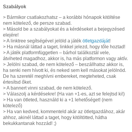
Szabályok
> Bármikor csatlakozhatsz – a korábbi hónapok kitöltése
nem kötelező, de persze szabad.
> Másold be a szabályokat és a kérdéseket a bejegyzésed
elejére!
> A linktree segítségével jelöld a játék
ötletgazdáját
!
> Ha másnál láttad a taget, linkkel jelezd, hogy tőle hoztad!
> A játék platformfüggetlen – bárhol találkoztál vele,
átviheted magadhoz, akkor is, ha más platformon vagy aktív.
> Jelölni szabad, de nem kötelező – beszállhatsz akkor is,
ha senki nem hívott ki, és neked sem kell másokat jelölnöd.
De ha szeretél meghívni embereket, megteheted, csak
értesítsd őket.
> A bannert vinni szabad, de nem kötelező.
> Válaszolj a kérdésekre! (Ha van +1-es, azt se felejtsd ki!)
> Ha van ötleted, használd ki a +1 lehetőséget! (nem
kötelező)
> Ha van kedved, kommenteld akár az ötletgazdához, akár
ahhoz, akinél láttad a taget, hogy kitöltötted, hátha
bekukkantanak hozzád! ;)