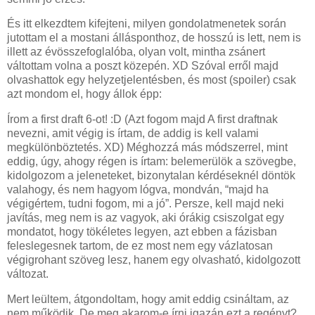
És itt elkezdtem kifejteni, milyen gondolatmenetek során
jutottam el a mostani állásponthoz, de hosszú is lett, nem is
illett az évösszefoglalóba, olyan volt, mintha zsánert
váltottam volna a poszt közepén. XD Szóval erről majd
olvashattok egy helyzetjelentésben, és most (spoiler) csak
azt mondom el, hogy állok épp:
Írom a first draft 6-ot! :D (Azt fogom majd A first draftnak
nevezni, amit végig is írtam, de addig is kell valami
megkülönböztetés. XD) Méghozzá más módszerrel, mint
eddig, úgy, ahogy régen is írtam: belemerülök a szövegbe,
kidolgozom a jeleneteket, bizonytalan kérdéseknél döntök
valahogy, és nem hagyom lógva, mondván, “majd ha
végigértem, tudni fogom, mi a jó”. Persze, kell majd neki
javítás, meg nem is az vagyok, aki órákig csiszolgat egy
mondatot, hogy tökéletes legyen, azt ebben a fázisban
feleslegesnek tartom, de ez most nem egy vázlatosan
végigrohant szöveg lesz, hanem egy olvasható, kidolgozott
változat.
Mert leültem, átgondoltam, hogy amit eddig csináltam, az
nem működik. De meg akarom-e írni igazán ezt a regényt?