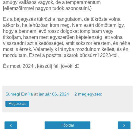
amúgy vallásos vagyok, de a temperamentum
jellemzőimmel nagyon tudok azonosulni.)
Ez a bejegyzés tükrözi a hangulatom, de tükrözte volna
akkor is, ha lehúzóan írom meg. Nem azért döntöttem így,
hogy a bennem lévő rossz dolgokat tompítsam vagy
titkoljam, hanem mert egyszerűen képtelenség lett volna
visszaadni azt a kettősséget, amit sokszor éreztem, és néha
most is érzek. Valamelyik irányba mozdulnom kellett, és én
mozdultam. Ezzel a poszttal akarok búcsúzni 2023-tól.
És most, 2024., készülj fel, jövök! :D
Sümegi Emília
at
január 06, 2024
2 megjegyzés:
Megosztás
‹
›
Főoldal