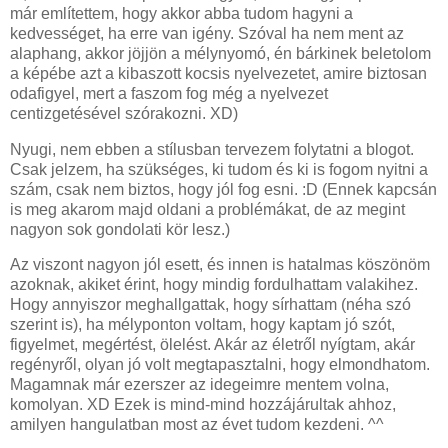
már említettem, hogy akkor abba tudom hagyni a
kedvességet, ha erre van igény. Szóval ha nem ment az
alaphang, akkor jöjjön a mélynyomó, én bárkinek beletolom
a képébe azt a kibaszott kocsis nyelvezetet, amire biztosan
odafigyel, mert a faszom fog még a nyelvezet
centizgetésével szórakozni. XD)
Nyugi, nem ebben a stílusban tervezem folytatni a blogot.
Csak jelzem, ha szükséges, ki tudom és ki is fogom nyitni a
szám, csak nem biztos, hogy jól fog esni. :D (Ennek kapcsán
is meg akarom majd oldani a problémákat, de az megint
nagyon sok gondolati kör lesz.)
Az viszont nagyon jól esett, és innen is hatalmas köszönöm
azoknak, akiket érint, hogy mindig fordulhattam valakihez.
Hogy annyiszor meghallgattak, hogy sírhattam (néha szó
szerint is), ha mélyponton voltam, hogy kaptam jó szót,
figyelmet, megértést, ölelést. Akár az életről nyígtam, akár
regényről, olyan jó volt megtapasztalni, hogy elmondhatom.
Magamnak már ezerszer az idegeimre mentem volna,
komolyan. XD Ezek is mind-mind hozzájárultak ahhoz,
amilyen hangulatban most az évet tudom kezdeni. ^^