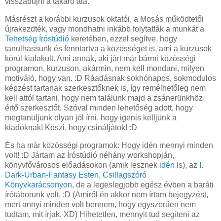
visszabújni a takaró alá.
Másrészt a korábbi kurzusok oktatói, a Mosás működtetői
újrakezdték, vagy mondhatni inkább folytatták a munkát a
Tehetség Íróstúdió
keretében, ezzel segítve, hogy
tanulhassunk és fenntartva a közösséget is, ami a kurzusok
körül kialakult. Ami annak, aki járt már bármi közösségi
programon, kurzuson, akármin, nem kell mondani, milyen
motiváló, hogy van. :D Ráadásnak sokhónapos, sokmodulos
képzést tartanak szerkesztőknek is, így remélhetőleg nem
kell attól tartani, hogy nem találunk majd a zsánerünkhöz
értő szerkesztőt. Szóval minden lehetőség adott, hogy
megtanuljunk olyan jól írni, hogy igenis kelljünk a
kiadóknak! Köszi, hogy csináljátok! :D
És ha már közösségi programok: Hogy idén mennyi minden
volt! :D Jártam az Íróstúdió néhány workshopján,
könyvfővárosos előadásokon (amik lesznek
idén
is), az
I.
Dark-Urban-Fantasy Esten
,
Csillagszóró
Könyvkarácsonyon
, de a legeslegjobb egész évben a baráti
írótáborunk volt. :D (Amiről én akkor nem írtam bejegyzést,
mert annyi minden volt bennem, hogy egyszerűen nem
tudtam, mit írjak. XD) Hihetetlen, mennyit tud segíteni az