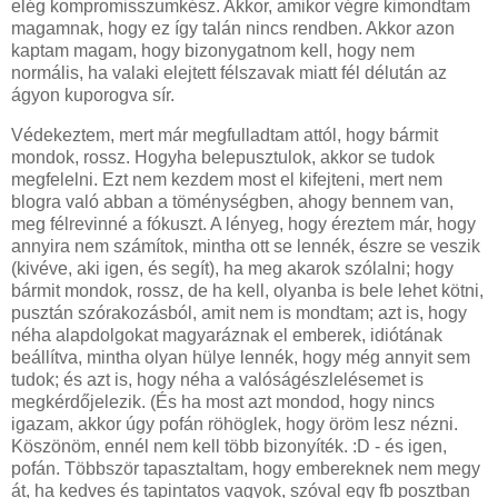
elég kompromisszumkész. Akkor, amikor végre kimondtam
magamnak, hogy ez így talán nincs rendben. Akkor azon
kaptam magam, hogy bizonygatnom kell, hogy nem
normális, ha valaki elejtett félszavak miatt fél délután az
ágyon kuporogva sír.
Védekeztem, mert már megfulladtam attól, hogy bármit
mondok, rossz. Hogyha belepusztulok, akkor se tudok
megfelelni. Ezt nem kezdem most el kifejteni, mert nem
blogra való abban a töménységben, ahogy bennem van,
meg félrevinné a fókuszt. A lényeg, hogy éreztem már, hogy
annyira nem számítok, mintha ott se lennék, észre se veszik
(kivéve, aki igen, és segít), ha meg akarok szólalni; hogy
bármit mondok, rossz, de ha kell, olyanba is bele lehet kötni,
pusztán szórakozásból, amit nem is mondtam; azt is, hogy
néha alapdolgokat magyaráznak el emberek, idiótának
beállítva, mintha olyan hülye lennék, hogy még annyit sem
tudok; és azt is, hogy néha a valóságészlelésemet is
megkérdőjelezik. (És ha most azt mondod, hogy nincs
igazam, akkor úgy pofán röhöglek, hogy öröm lesz nézni.
Köszönöm, ennél nem kell több bizonyíték. :D - és igen,
pofán. Többször tapasztaltam, hogy embereknek nem megy
át, ha kedves és tapintatos vagyok, szóval egy fb posztban