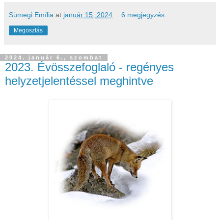
Sümegi Emília
at
január 15, 2024
6 megjegyzés:
Megosztás
2024. január 6., szombat
2023. Évösszefoglaló - regényes
helyzetjelentéssel meghintve