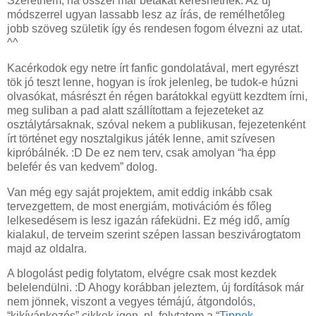
Szeretném, ha ősszel már bétákat kereshetnék. Az új
módszerrel ugyan lassabb lesz az írás, de remélhetőleg
jobb szöveg születik így és rendesen fogom élvezni az utat.
^^
Kacérkodok egy netre írt fanfic gondolatával, mert egyrészt
tök jó teszt lenne, hogyan is írok jelenleg, be tudok-e húzni
olvasókat, másrészt én régen barátokkal együtt kezdtem írni,
meg suliban a pad alatt szállítottam a fejezeteket az
osztálytársaknak, szóval nekem a publikusan, fejezetenként
írt történet egy nosztalgikus játék lenne, amit szívesen
kipróbálnék. :D De ez nem terv, csak amolyan “ha épp
belefér és van kedvem” dolog.
Van még egy saját projektem, amit eddig inkább csak
tervezgettem, de most energiám, motivációm és főleg
lelkesedésem is lesz igazán ráfeküdni. Ez még idő, amíg
kialakul, de terveim szerint szépen lassan beszivárogtatom
majd az oldalra.
A blogolást pedig folytatom, elvégre csak most kezdek
belelendülni. :D Ahogy korábban jeleztem, új fordítások már
nem jönnek, viszont a vegyes témájú, átgondolós,
“kikívánkozós” cikkek igen, pl. folytatom a “
Tippek,