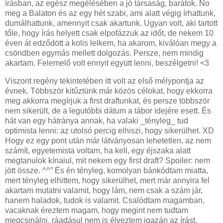
írásban, az egész megélésében a jó társaság, barátok. No
meg a Balaton és az egy hét szabi, ami alatt végig írhattunk,
dumálhattunk, amennyit csak akartunk. Ugyan volt, aki tartott
tőle, hogy írás helyett csak elpofázzuk az időt, de nekem 10
éven át edződött a kolis lelkem, ha akarom, kiválóan megy a
csöndben egymás mellett dolgozás. Persze, nem mindig
akartam. Felemelő volt ennyit együtt lenni, beszélgetni! <3
Viszont regény tekintetében itt volt az első mélypontja az
évnek. Többször kitűztünk már közös célokat, hogy ekkorra
meg akkorra megírjuk a first draftunkat, és persze többször
nem sikerült, de a legutóbbi dátum a tábor idejére esett. És
hát van egy hátránya annak, ha valaki _tényleg_ tud
optimista lenni: az utolsó percig elhiszi, hogy sikerülhet. XD
Hogy ez egy pont után már látványosan lehetetlen, az nem
számít, egyetemista voltam, ha kell, egy éjszaka alatt
megtanulok kínaiul, mit nekem egy first draft? Spoiler: nem
jött össze. ^^” És én tényleg, komolyan bánkódtam miatta,
mert tényleg elhittem, hogy sikerülhet, mert már annyira fel
akartam mutatni valamit, hogy lám, nem csak a szám jár,
hanem haladok, tudok is valamit. Csalódtam magamban,
vacaknak éreztem magam, hogy megint nem tudtam
megcsinálni, ráadásul nem is élveztem igazán az írást.