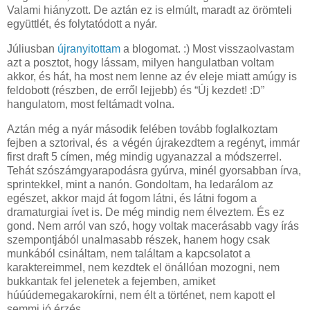
Valami hiányzott. De aztán ez is elmúlt, maradt az örömteli
együttlét, és folytatódott a nyár.
Júliusban
újranyitottam
a blogomat. :) Most visszaolvastam
azt a posztot, hogy lássam, milyen hangulatban voltam
akkor, és hát, ha most nem lenne az év eleje miatt amúgy is
feldobott (részben, de erről lejjebb) és “Új kezdet! :D”
hangulatom, most feltámadt volna.
Aztán még a nyár második felében tovább foglalkoztam
fejben a sztorival, és a végén újrakezdtem a regényt, immár
first draft 5 címen, még mindig ugyanazzal a módszerrel.
Tehát szószámgyarapodásra gyúrva, minél gyorsabban írva,
sprintekkel, mint a nanón. Gondoltam, ha ledarálom az
egészet, akkor majd át fogom látni, és látni fogom a
dramaturgiai ívet is. De még mindig nem élveztem. És ez
gond. Nem arról van szó, hogy voltak macerásabb vagy írás
szempontjából unalmasabb részek, hanem hogy csak
munkából csináltam, nem találtam a kapcsolatot a
karaktereimmel, nem kezdtek el önállóan mozogni, nem
bukkantak fel jelenetek a fejemben, amiket
húúúdemegakarokírni, nem élt a történet, nem kapott el
semmi jó érzés.