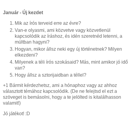
Január - Új kezdet
Mik az írós terveid erre az évre?
Van-e olyasmi, ami közvetve vagy közvetlenül
kapcsolódik az íráshoz, és idén szeretnéd letenni, a
múltban hagyni?
Hogyan, mikor állsz neki egy új történetnek? Milyen
elkezdeni?
Milyenek a téli írós szokásaid? Más, mint amikor jó idő
van?
Hogy állsz a sztorijaidban a téllel?
+1 Bármit kérdezhetsz, ami a hónaphoz vagy az ahhoz
választott témához kapcsolódik. (De ne felejtsd el ezt a
szöveget is bemásolni, hogy a te jelölted is kitalálhasson
valamit!)
Jó játékot! :D