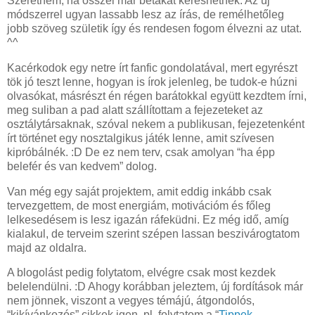
Szeretném, ha ősszel már bétákat kereshetnék. Az új
módszerrel ugyan lassabb lesz az írás, de remélhetőleg
jobb szöveg születik így és rendesen fogom élvezni az utat.
^^
Kacérkodok egy netre írt fanfic gondolatával, mert egyrészt
tök jó teszt lenne, hogyan is írok jelenleg, be tudok-e húzni
olvasókat, másrészt én régen barátokkal együtt kezdtem írni,
meg suliban a pad alatt szállítottam a fejezeteket az
osztálytársaknak, szóval nekem a publikusan, fejezetenként
írt történet egy nosztalgikus játék lenne, amit szívesen
kipróbálnék. :D De ez nem terv, csak amolyan “ha épp
belefér és van kedvem” dolog.
Van még egy saját projektem, amit eddig inkább csak
tervezgettem, de most energiám, motivációm és főleg
lelkesedésem is lesz igazán ráfeküdni. Ez még idő, amíg
kialakul, de terveim szerint szépen lassan beszivárogtatom
majd az oldalra.
A blogolást pedig folytatom, elvégre csak most kezdek
belelendülni. :D Ahogy korábban jeleztem, új fordítások már
nem jönnek, viszont a vegyes témájú, átgondolós,
“kikívánkozós” cikkek igen, pl. folytatom a “
Tippek,