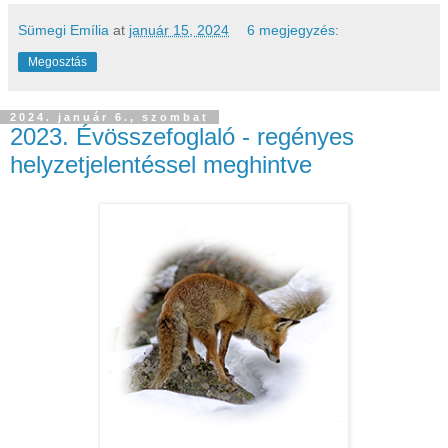
Sümegi Emília
at
január 15, 2024
6 megjegyzés:
Megosztás
2024. január 6., szombat
2023. Évösszefoglaló - regényes
helyzetjelentéssel meghintve