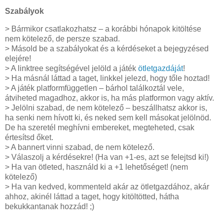
Szabályok
> Bármikor csatlakozhatsz – a korábbi hónapok kitöltése
nem kötelező, de persze szabad.
> Másold be a szabályokat és a kérdéseket a bejegyzésed
elejére!
> A linktree segítségével jelöld a játék
ötletgazdáját
!
> Ha másnál láttad a taget, linkkel jelezd, hogy tőle hoztad!
> A játék platformfüggetlen – bárhol találkoztál vele,
átviheted magadhoz, akkor is, ha más platformon vagy aktív.
> Jelölni szabad, de nem kötelező – beszállhatsz akkor is,
ha senki nem hívott ki, és neked sem kell másokat jelölnöd.
De ha szeretél meghívni embereket, megteheted, csak
értesítsd őket.
> A bannert vinni szabad, de nem kötelező.
> Válaszolj a kérdésekre! (Ha van +1-es, azt se felejtsd ki!)
> Ha van ötleted, használd ki a +1 lehetőséget! (nem
kötelező)
> Ha van kedved, kommenteld akár az ötletgazdához, akár
ahhoz, akinél láttad a taget, hogy kitöltötted, hátha
bekukkantanak hozzád! ;)