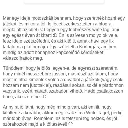
Már egy ideje motoszkált bennem, hogy szeretnék hozni egy
játékot, és mikor a téli fejlécet szerkesztettem a blogra,
megtalált az ötlet is: Legyen egy többrészes write tag, ami
egy egész éven át kitart! :D Én is szívesen molyolok vele,
lesz ideje szétszéledni, és aki kitölti, annak havi egy fix
tartalom a platformájra. Így született a Körforgás, amiben
mindig az adott hónaphoz kapcsolódó kérdéseket
válaszolhattok meg.
Tűnődtem, hogy jelölős legyen-e, de egyrészt szeretném,
hogy minél messzebbre jusson, másrészt azt látom, hogy
most mintha kimentek volna a divatból a játékok (vagy csak
hozzám nem jutottak el), ráadásul sokan, sokféle platformon
vagyunk, ezért maradt szabadon vihető. Hadd csatlakozzon
bárki, aki szeretne. :D
Annyira jó látni, hogy még mindig van, aki említi, hogy
kitöltené a korábbi, akkor még csak sima Write Taget, pedig
már több éves. Remélem, ez is tetszeni fog nektek, és jól
szórakoztok majd a kitöltésével! ^^