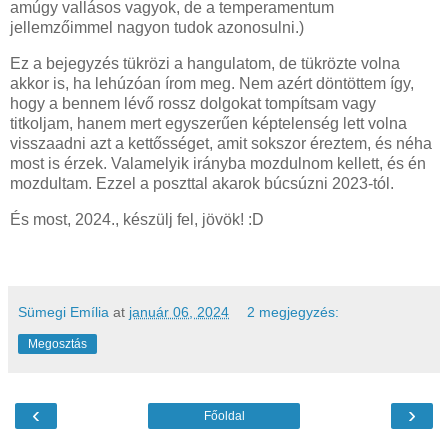
amúgy vallásos vagyok, de a temperamentum
jellemzőimmel nagyon tudok azonosulni.)
Ez a bejegyzés tükrözi a hangulatom, de tükrözte volna
akkor is, ha lehúzóan írom meg. Nem azért döntöttem így,
hogy a bennem lévő rossz dolgokat tompítsam vagy
titkoljam, hanem mert egyszerűen képtelenség lett volna
visszaadni azt a kettősséget, amit sokszor éreztem, és néha
most is érzek. Valamelyik irányba mozdulnom kellett, és én
mozdultam. Ezzel a poszttal akarok búcsúzni 2023-tól.
És most, 2024., készülj fel, jövök! :D
Sümegi Emília
at
január 06, 2024
2 megjegyzés:
Megosztás
‹
›
Főoldal