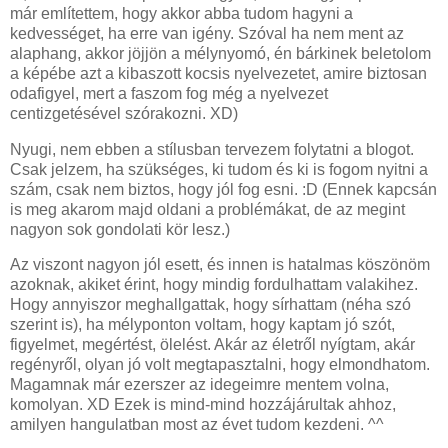
már említettem, hogy akkor abba tudom hagyni a
kedvességet, ha erre van igény. Szóval ha nem ment az
alaphang, akkor jöjjön a mélynyomó, én bárkinek beletolom
a képébe azt a kibaszott kocsis nyelvezetet, amire biztosan
odafigyel, mert a faszom fog még a nyelvezet
centizgetésével szórakozni. XD)
Nyugi, nem ebben a stílusban tervezem folytatni a blogot.
Csak jelzem, ha szükséges, ki tudom és ki is fogom nyitni a
szám, csak nem biztos, hogy jól fog esni. :D (Ennek kapcsán
is meg akarom majd oldani a problémákat, de az megint
nagyon sok gondolati kör lesz.)
Az viszont nagyon jól esett, és innen is hatalmas köszönöm
azoknak, akiket érint, hogy mindig fordulhattam valakihez.
Hogy annyiszor meghallgattak, hogy sírhattam (néha szó
szerint is), ha mélyponton voltam, hogy kaptam jó szót,
figyelmet, megértést, ölelést. Akár az életről nyígtam, akár
regényről, olyan jó volt megtapasztalni, hogy elmondhatom.
Magamnak már ezerszer az idegeimre mentem volna,
komolyan. XD Ezek is mind-mind hozzájárultak ahhoz,
amilyen hangulatban most az évet tudom kezdeni. ^^