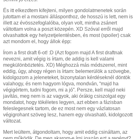
És itt elkezdtem kifejteni, milyen gondolatmenetek során
jutottam el a mostani állásponthoz, de hosszú is lett, nem is
illett az évösszefoglalóba, olyan volt, mintha zsánert
váltottam volna a poszt közepén. XD Szóval erről majd
olvashattok egy helyzetjelentésben, és most (spoiler) csak
azt mondom el, hogy állok épp:
Írom a first draft 6-ot! :D (Azt fogom majd A first draftnak
nevezni, amit végig is írtam, de addig is kell valami
megkülönböztetés. XD) Méghozzá más módszerrel, mint
eddig, úgy, ahogy régen is írtam: belemerülök a szövegbe,
kidolgozom a jeleneteket, bizonytalan kérdéseknél döntök
valahogy, és nem hagyom lógva, mondván, “majd ha
végigértem, tudni fogom, mi a jó”. Persze, kell majd neki
javítás, meg nem is az vagyok, aki órákig csiszolgat egy
mondatot, hogy tökéletes legyen, azt ebben a fázisban
feleslegesnek tartom, de ez most nem egy vázlatosan
végigrohant szöveg lesz, hanem egy olvasható, kidolgozott
változat.
Mert leültem, átgondoltam, hogy amit eddig csináltam, az
nem működik. De meg akarom-e írni igazán ezt a regényt?