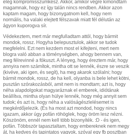
elég kompromisszumkész. Akkor, amikor végre kimondtam
magamnak, hogy ez így talán nincs rendben. Akkor azon
kaptam magam, hogy bizonygatnom kell, hogy nem
normális, ha valaki elejtett félszavak miatt fél délután az
ágyon kuporogva sír.
Védekeztem, mert már megfulladtam attól, hogy bármit
mondok, rossz. Hogyha belepusztulok, akkor se tudok
megfelelni. Ezt nem kezdem most el kifejteni, mert nem
blogra való abban a töménységben, ahogy bennem van,
meg félrevinné a fókuszt. A lényeg, hogy éreztem már, hogy
annyira nem számítok, mintha ott se lennék, észre se veszik
(kivéve, aki igen, és segít), ha meg akarok szólalni; hogy
bármit mondok, rossz, de ha kell, olyanba is bele lehet kötni,
pusztán szórakozásból, amit nem is mondtam; azt is, hogy
néha alapdolgokat magyaráznak el emberek, idiótának
beállítva, mintha olyan hülye lennék, hogy még annyit sem
tudok; és azt is, hogy néha a valóságészlelésemet is
megkérdőjelezik. (És ha most azt mondod, hogy nincs
igazam, akkor úgy pofán röhöglek, hogy öröm lesz nézni.
Köszönöm, ennél nem kell több bizonyíték. :D - és igen,
pofán. Többször tapasztaltam, hogy embereknek nem megy
át, ha kedves és tapintatos vagyok, szóval egy fb posztban