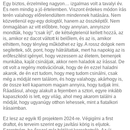
Egy biztos, érzelmileg nagyon… izgalmas volt a tavalyi év.
És nem mindig a jó értelemben. Viszont érdekes módon írás
terén valahogy előrelendültem mindennek hatására. Nem
közvetlenül egy-egy dologtól, hanem az összképtől. Nem
önmagában az vitt előbbre, hogy annyian, annyiszor
mondták, hogy “csak írj!”, de kétségtelenül kellett hozzá, az
is, amikor ez dacot váltott ki belőlem, és az is, amikor
elhittem, hogy tényleg működhet ez így. A rossz dolgok nem
segítettek, sőt, pont, hogy hátráltattak, mert ha napokig az is
erőfeszítést igényel, hogy vezessem az életem, bemenjek
munkába, kaját csináljak, akkor nem haladok az írással. De
ott volt a regény motivációnak, hogy de én ezzel haladni
akarok, de én ezt tudom, hogy meg tudom csinálni, csak
még a módját nem találom, és hogy valahogy, akárhogy is,
de össze kell kaparnom magam annyira, hogy tudjak írni.
Ráadásul, ahogy alakult a fejemben a sztori, egyre inkább
kapaszkodó is lett, egy világ, ahol meg akarom találni a
módját, hogy ugyanúgy otthon lehessek, mint a fiatalkori
írásaimban.
Ez lesz az egyik fő projektem 2024-re. Végigírni a first
draftot, és terveim szerint egy javítási körig is eljutok.