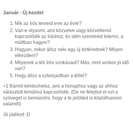
Január - Új kezdet
Mik az írós terveid erre az évre?
Van-e olyasmi, ami közvetve vagy közvetlenül
kapcsolódik az íráshoz, és idén szeretnéd letenni, a
múltban hagyni?
Hogyan, mikor állsz neki egy új történetnek? Milyen
elkezdeni?
Milyenek a téli írós szokásaid? Más, mint amikor jó idő
van?
Hogy állsz a sztorijaidban a téllel?
+1 Bármit kérdezhetsz, ami a hónaphoz vagy az ahhoz
választott témához kapcsolódik. (De ne felejtsd el ezt a
szöveget is bemásolni, hogy a te jelölted is kitalálhasson
valamit!)
Jó játékot! :D