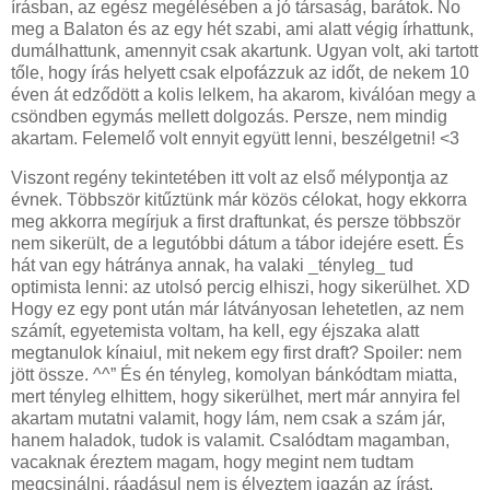
írásban, az egész megélésében a jó társaság, barátok. No
meg a Balaton és az egy hét szabi, ami alatt végig írhattunk,
dumálhattunk, amennyit csak akartunk. Ugyan volt, aki tartott
tőle, hogy írás helyett csak elpofázzuk az időt, de nekem 10
éven át edződött a kolis lelkem, ha akarom, kiválóan megy a
csöndben egymás mellett dolgozás. Persze, nem mindig
akartam. Felemelő volt ennyit együtt lenni, beszélgetni! <3
Viszont regény tekintetében itt volt az első mélypontja az
évnek. Többször kitűztünk már közös célokat, hogy ekkorra
meg akkorra megírjuk a first draftunkat, és persze többször
nem sikerült, de a legutóbbi dátum a tábor idejére esett. És
hát van egy hátránya annak, ha valaki _tényleg_ tud
optimista lenni: az utolsó percig elhiszi, hogy sikerülhet. XD
Hogy ez egy pont után már látványosan lehetetlen, az nem
számít, egyetemista voltam, ha kell, egy éjszaka alatt
megtanulok kínaiul, mit nekem egy first draft? Spoiler: nem
jött össze. ^^” És én tényleg, komolyan bánkódtam miatta,
mert tényleg elhittem, hogy sikerülhet, mert már annyira fel
akartam mutatni valamit, hogy lám, nem csak a szám jár,
hanem haladok, tudok is valamit. Csalódtam magamban,
vacaknak éreztem magam, hogy megint nem tudtam
megcsinálni, ráadásul nem is élveztem igazán az írást.