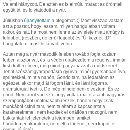
Valami hiányzott. De aztán ez is elmúlt, maradt az örömteli
együttlét, és folytatódott a nyár.
Júliusban
újranyitottam
a blogomat. :) Most visszaolvastam
azt a posztot, hogy lássam, milyen hangulatban voltam
akkor, és hát, ha most nem lenne az év eleje miatt amúgy is
feldobott (részben, de erről lejjebb) és “Új kezdet! :D”
hangulatom, most feltámadt volna.
Aztán még a nyár második felében tovább foglalkoztam
fejben a sztorival, és a végén újrakezdtem a regényt, immár
first draft 5 címen, még mindig ugyanazzal a módszerrel.
Tehát szószámgyarapodásra gyúrva, minél gyorsabban írva,
sprintekkel, mint a nanón. Gondoltam, ha ledarálom az
egészet, akkor majd át fogom látni, és látni fogom a
dramaturgiai ívet is. De még mindig nem élveztem. És ez
gond. Nem arról van szó, hogy voltak macerásabb vagy írás
szempontjából unalmasabb részek, hanem hogy csak
munkából csináltam, nem találtam a kapcsolatot a
karaktereimmel, nem kezdtek el önállóan mozogni, nem
bukkantak fel jelenetek a fejemben, amiket
húúúdemegakarokírni, nem élt a történet, nem kapott el
semmi jó érzés.