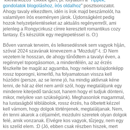
gondolatok blogoláshoz, írós oldalhoz
” posztsorozatot.
Ahogy tavaly elkezdtem, idén is írok majd beszámolót, ha
valamilyen írós eseményen járok. Újdonságként pedig
hozok helyzetjelentéseket az aktuális regényemről, ami
jelenleg a Rongycirkusz címre keresztelt romantikus cozy
fantasy. És készülök egy meglepetéssel is. O:)
Bőven vannak terveim, és lelkesedésnek sem vagyok híján,
szóval 2024 szavának kinevezem a “Mozdulj!”-t. :D Nem
vezetem le hosszan, de ahogy tűnődtem a tavalyi éven, a
regénnyel toporgásomon, a mindenfélén, az az érzés
fészkelte be magát az agyamba, hogy nekem tulajdonképp
rossz toporogni, kimerítő, ha folyamatosan vissza kell
húzódni (persze, az se lenne jó, ha mindig aktívnak kéne
lenni, de hát az élet nem arról szól, hogy megtaláljunk egy
mindenre kiterjedő tanácsot, hanem hogy el tudjuk dönteni,
mikor, melyikre van szükségünk). Meghasonlok magammal,
ha lustaságból téblábolok, rossz érzés, ha ölbetett kézzel
kell várnom, hogy dolgok történjenek, megtaláljanak. Nem,
én tenni akarok a céljaimért, mozdulni szeretek olyan dolgok
felé, amik vonzanak. Elvégre kos vagyok, tűzjegy, nem egy
kis szelíd elem. :D (Jó, ebben csak részben hiszek, mert