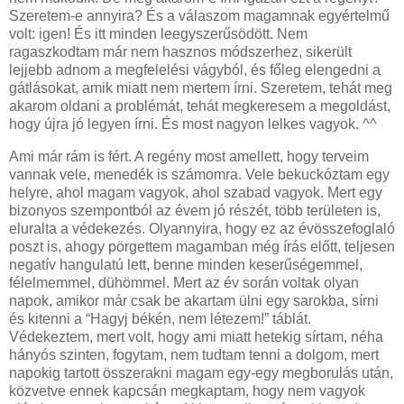
Szeretem-e annyira? És a válaszom magamnak egyértelmű
volt: igen! És itt minden leegyszerűsödött. Nem
ragaszkodtam már nem hasznos módszerhez, sikerült
lejjebb adnom a megfelelési vágyból, és főleg elengedni a
gátlásokat, amik miatt nem mertem írni. Szeretem, tehát meg
akarom oldani a problémát, tehát megkeresem a megoldást,
hogy újra jó legyen írni. És most nagyon lelkes vagyok. ^^
Ami már rám is fért. A regény most amellett, hogy terveim
vannak vele, menedék is számomra. Vele bekuckóztam egy
helyre, ahol magam vagyok, ahol szabad vagyok. Mert egy
bizonyos szempontból az évem jó részét, több területen is,
eluralta a védekezés. Olyannyira, hogy ez az évösszefoglaló
poszt is, ahogy pörgettem magamban még írás előtt, teljesen
negatív hangulatú lett, benne minden keserűségemmel,
félelmemmel, dühömmel. Mert az év során voltak olyan
napok, amikor már csak be akartam ülni egy sarokba, sírni
és kitenni a “Hagyj békén, nem létezem!” táblát.
Védekeztem, mert volt, hogy ami miatt hetekig sírtam, néha
hányós szinten, fogytam, nem tudtam tenni a dolgom, mert
napokig tartott összerakni magam egy-egy megborulás után,
közvetve ennek kapcsán megkaptam, hogy nem vagyok