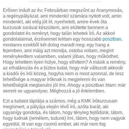
Erősen indult az év: Februárban megszűnt az Aranymosás,
a regénypályázat, ami mindenki! számára nyitott volt, amin
mindenki!, aki elég jót írt, nyerhetett, amire évek óta
kurzusok sorával készültem, ami elültette bennem a
gondolatot és reményt, hogy talán lehetek író. Az akkori
gondolataimat, érzéseimet leírtam egy hosszabb
posztban
,
mostanra ezekből két dolog maradt meg: egy hang a
fejemben, ami máig azt mondja, ostoba voltam, megint
reménykedtem valamiben, valami jóban, hogy működhet.
Hogy lehettem ilyen hülye, hogy elhittem? A másik a remény,
az elhatározás és a biztos tudat, hogy már változott akkorát
a kiadói és írói közeg, hogyha nem is most azonnal, de lesz
lehetősége a magyar íróknak is megjelenni és van
lehetőségük megtanulni jól írni. Ahogy a posztban írtam: már
semmi se ugyanolyan. Méghozzá a jó értelemben.
Ezt a tudatot táplálja a számos, még a KMK írókurzusain
megismert, a pályája elején lévő író, azóta barát, aki
ugyanígy gondolja, és látom, hogy tényleg fejlődünk, látom,
hogy tudnak (remélem, tudunk) írni, látom, hogy nem vagyok
egyedül, itt van egy csomó ember, aki már nem fog