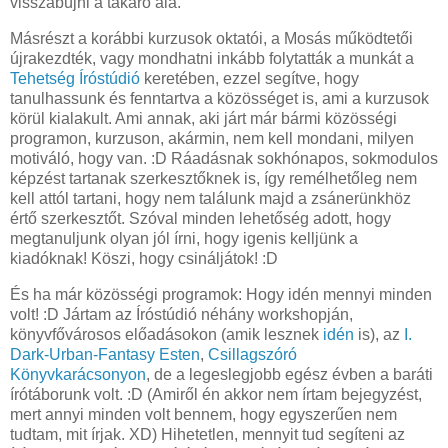
visszabújni a takaró alá.
Másrészt a korábbi kurzusok oktatói, a Mosás működtetői
újrakezdték, vagy mondhatni inkább folytatták a munkát a
Tehetség Íróstúdió
keretében, ezzel segítve, hogy
tanulhassunk és fenntartva a közösséget is, ami a kurzusok
körül kialakult. Ami annak, aki járt már bármi közösségi
programon, kurzuson, akármin, nem kell mondani, milyen
motiváló, hogy van. :D Ráadásnak sokhónapos, sokmodulos
képzést tartanak szerkesztőknek is, így remélhetőleg nem
kell attól tartani, hogy nem találunk majd a zsánerünkhöz
értő szerkesztőt. Szóval minden lehetőség adott, hogy
megtanuljunk olyan jól írni, hogy igenis kelljünk a
kiadóknak! Köszi, hogy csináljátok! :D
És ha már közösségi programok: Hogy idén mennyi minden
volt! :D Jártam az Íróstúdió néhány workshopján,
könyvfővárosos előadásokon (amik lesznek
idén
is), az
I.
Dark-Urban-Fantasy Esten
,
Csillagszóró
Könyvkarácsonyon
, de a legeslegjobb egész évben a baráti
írótáborunk volt. :D (Amiről én akkor nem írtam bejegyzést,
mert annyi minden volt bennem, hogy egyszerűen nem
tudtam, mit írjak. XD) Hihetetlen, mennyit tud segíteni az