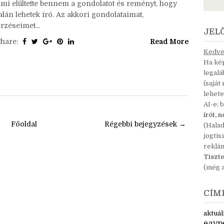
Aranymosás, a regénypályázat, ami mindenki!
zámára nyitott volt, amin mindenki!, aki elég jót írt,
nyerhetett, amire évek óta kurzusok sorával készültem,
ami elültette bennem a gondolatot és reményt, hogy
alán lehetek író. Az akkori gondolataimat,
rzéseimet...
JEL
Share:
Read More
Kedves
Ha kép
legal
(saját
lehete
AI-e; 
írót, 
Főoldal
Régebbi bejegyzések →
(Hala
jogtis
reklá
Tiszte
(még a