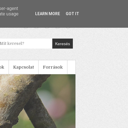
user-agent
rate usage
LEARN MORE
GOT IT
Keresés
ok
Kapcsolat
Források