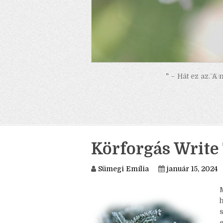
" – Hát ez az. A
Körforgás Write 
Sümegi Emília
január 15, 2024