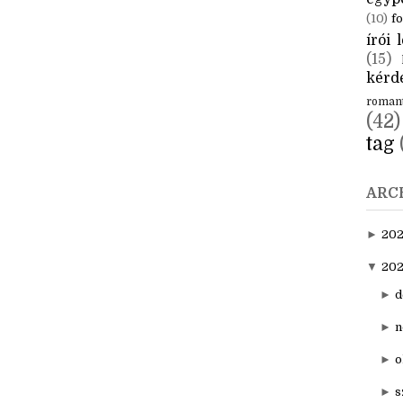
CÍM
aktuál
egyp
(10)
fo
írói l
(15)
kérde
roman
(42)
tag
ARC
►
20
▼
202
►
d
►
n