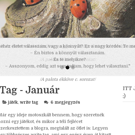
 nehéz életet válasszam, vagy a könnyűt? Ez a nagy kérdés. Te m
– Én biztos a könnyűt választanám.
– És te melyikre?
– Asszonyom, eddig azt sem tudtam, hogy lehet választani."
/A palota ékköve c. sorozat/
Tag - Január
ITT
:)
játék
,
write tag
6 megjegyzés
Már egy ideje motoszkált bennem, hogy szeretnék