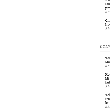
3 k
po
5 n
Ír
Em
pré
6 n
Ci
Író
3 h
SZA
Teh
Mű
3 h
Ko
Mi 
kul
3 h