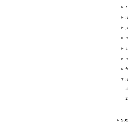
►
o
►
s
►
a
►
j
►
j
►
m
►
á
►
m
►
f
▼
j
K
2