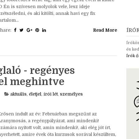
ozni egy játékot, és mikor a téli fejlécet
zerkesztettem a blogra, megtalált az ötlet is: Legyen
gy többrészes write tag, ami egy egész éven át kitart!
D Én is szívesen molyolok vele, lesz ideje
zétszéledni, és aki kitölti, annak havi egy fix
artalom...
Share:
Read More
ÍRÓ
Írókö
és ked
Írók ő
laló - regényes
sel meghintve
aktuális
,
életjel
,
írói lét
,
személyes
Erősen indult az év: Februárban megszűnt az