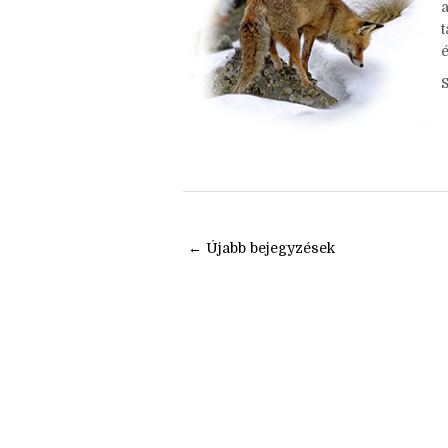
s
t
é
← Újabb bejegyzések