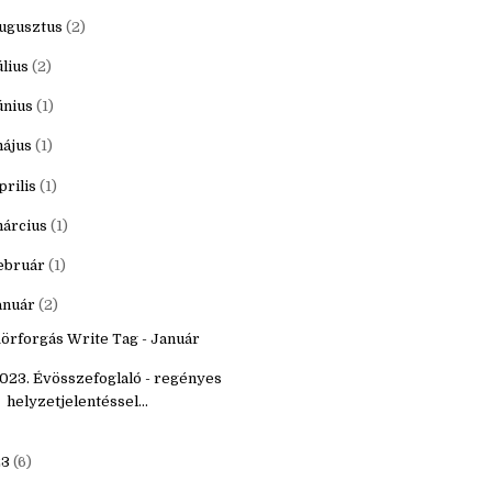
któber
(3)
zeptember
(2)
ugusztus
(2)
úlius
(2)
únius
(1)
ájus
(1)
prilis
(1)
árcius
(1)
ebruár
(1)
anuár
(2)
örforgás Write Tag - Január
023. Évösszefoglaló - regényes
helyzetjelentéssel...