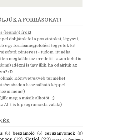
ÖLJÜK A FORRÁSOKAT!
 (leendő) Írók!
pel dobjátok fel a posztotokat, légyszi,
ább egy
forrásmegjelölést
tegyetek ki!
 rajz/fotó; pinterest - tudom, itt néha
tlen megtalálni az eredetit - azon belül is
bármi)
Idézni is úgy illik, ha odaírjuk az
nem? :D
dóknak: Könyvet/egyéb terméket
zta/szabadon használható képpel
mozni menő!)
ljük meg a másik alkotót! ;)
z AI-t is leprogramozta valaki)