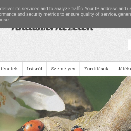
eliver its services and to analyze traffic. Your IP address and 
ormance and security metrics to ensure quality of service, gene
buse.
- Tintaszerkezetek
rténetek
Írásról
Személyes
Fordítások
Játék