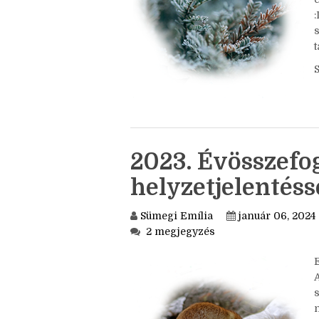
h
s
e
:
s
t
2023. Évösszefog
helyzetjelentés
Sümegi Emília
január 06, 2024
2 megjegyzés