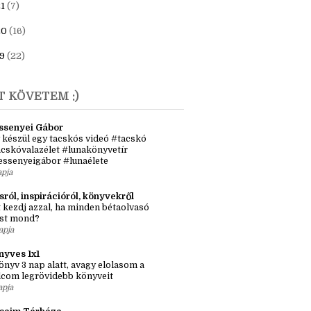
23
(6)
1
(7)
20
(16)
9
(22)
T KÖVETEM :)
ssenyei Gábor
 készül egy tacskós videó #tacskó
cskóvalazélet #lunakönyvetír
essenyeigábor #lunaélete
apja
sról, inspirációról, könyvekről
 kezdj azzal, ha minden bétaolvasó
st mond?
apja
nyves 1x1