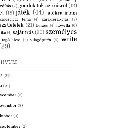
KÉK
is
(6)
beszámoló
(6)
ceruzanyomok
(6)
erces
(13)
életjel
(23)
fantasy
fanfic
(1)
gondolatok az írásról
(12)
rdítás
(7)
játék
(44)
ét
(18)
játékra írtam
kapcsolódó téma
(4)
karakteralkotás
(3)
zz/felelek
(21)
novella
(6)
kurzus
(4)
személyes
saját írás
(20)
tika
(4)
write
világépítés
(5)
tag/kihívás
(2)
(29)
HÍVUM
25
(21)
4
(21)
ecember
(2)
ovember
(3)