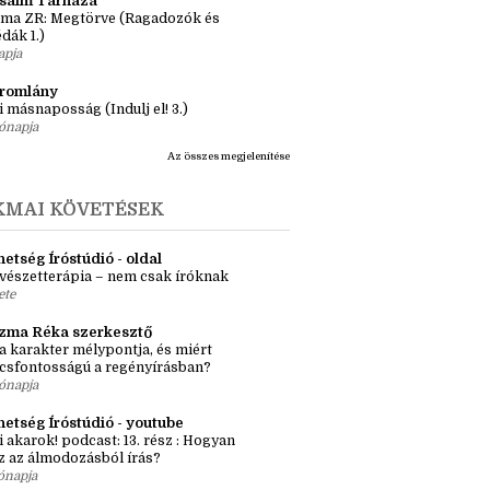
önyv 3 nap alatt, avagy elolasom a
lcom legrövidebb könyveit
apja
ásaim Tárháza
ma ZR: Megtörve (Ragadozók és
dák 1.)
apja
tromlány
i másnaposság (Indulj el! 3.)
ónapja
Az összes megjelenítése
KMAI KÖVETÉSEK
etség Íróstúdió - oldal
vészetterápia – nem csak íróknak
ete
zma Réka szerkesztő
a karakter mélypontja, és miért
csfontosságú a regényírásban?
ónapja