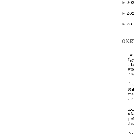
►
20
►
202
►
20
►
201
ŐKE
Be
Így
#ta
#b
1 n
Írá
Mit
má
3 n
Kö