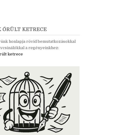
K ŐRÜLT KETRECE
rünk honlapja rövid bemutatkozásokkal
vcsinálókkal a regényeinkhez:
rült ketrece