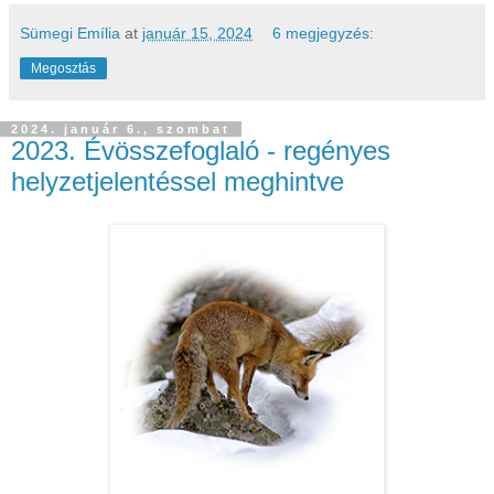
Sümegi Emília
at
január 15, 2024
6 megjegyzés:
Megosztás
2024. január 6., szombat
2023. Évösszefoglaló - regényes
helyzetjelentéssel meghintve