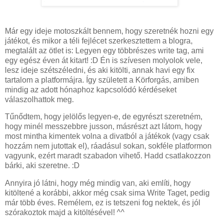
Már egy ideje motoszkált bennem, hogy szeretnék hozni egy
játékot, és mikor a téli fejlécet szerkesztettem a blogra,
megtalált az ötlet is: Legyen egy többrészes write tag, ami
egy egész éven át kitart! :D Én is szívesen molyolok vele,
lesz ideje szétszéledni, és aki kitölti, annak havi egy fix
tartalom a platformájra. Így született a Körforgás, amiben
mindig az adott hónaphoz kapcsolódó kérdéseket
válaszolhattok meg.
Tűnődtem, hogy jelölős legyen-e, de egyrészt szeretném,
hogy minél messzebbre jusson, másrészt azt látom, hogy
most mintha kimentek volna a divatból a játékok (vagy csak
hozzám nem jutottak el), ráadásul sokan, sokféle platformon
vagyunk, ezért maradt szabadon vihető. Hadd csatlakozzon
bárki, aki szeretne. :D
Annyira jó látni, hogy még mindig van, aki említi, hogy
kitöltené a korábbi, akkor még csak sima Write Taget, pedig
már több éves. Remélem, ez is tetszeni fog nektek, és jól
szórakoztok majd a kitöltésével! ^^