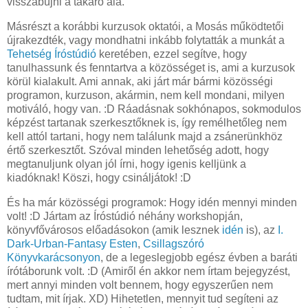
visszabújni a takaró alá.
Másrészt a korábbi kurzusok oktatói, a Mosás működtetői
újrakezdték, vagy mondhatni inkább folytatták a munkát a
Tehetség Íróstúdió
keretében, ezzel segítve, hogy
tanulhassunk és fenntartva a közösséget is, ami a kurzusok
körül kialakult. Ami annak, aki járt már bármi közösségi
programon, kurzuson, akármin, nem kell mondani, milyen
motiváló, hogy van. :D Ráadásnak sokhónapos, sokmodulos
képzést tartanak szerkesztőknek is, így remélhetőleg nem
kell attól tartani, hogy nem találunk majd a zsánerünkhöz
értő szerkesztőt. Szóval minden lehetőség adott, hogy
megtanuljunk olyan jól írni, hogy igenis kelljünk a
kiadóknak! Köszi, hogy csináljátok! :D
És ha már közösségi programok: Hogy idén mennyi minden
volt! :D Jártam az Íróstúdió néhány workshopján,
könyvfővárosos előadásokon (amik lesznek
idén
is), az
I.
Dark-Urban-Fantasy Esten
,
Csillagszóró
Könyvkarácsonyon
, de a legeslegjobb egész évben a baráti
írótáborunk volt. :D (Amiről én akkor nem írtam bejegyzést,
mert annyi minden volt bennem, hogy egyszerűen nem
tudtam, mit írjak. XD) Hihetetlen, mennyit tud segíteni az