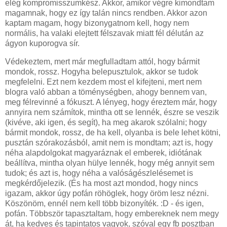
elég kompromisszumkész. Akkor, amikor végre kimondtam
magamnak, hogy ez így talán nincs rendben. Akkor azon
kaptam magam, hogy bizonygatnom kell, hogy nem
normális, ha valaki elejtett félszavak miatt fél délután az
ágyon kuporogva sír.
Védekeztem, mert már megfulladtam attól, hogy bármit
mondok, rossz. Hogyha belepusztulok, akkor se tudok
megfelelni. Ezt nem kezdem most el kifejteni, mert nem
blogra való abban a töménységben, ahogy bennem van,
meg félrevinné a fókuszt. A lényeg, hogy éreztem már, hogy
annyira nem számítok, mintha ott se lennék, észre se veszik
(kivéve, aki igen, és segít), ha meg akarok szólalni; hogy
bármit mondok, rossz, de ha kell, olyanba is bele lehet kötni,
pusztán szórakozásból, amit nem is mondtam; azt is, hogy
néha alapdolgokat magyaráznak el emberek, idiótának
beállítva, mintha olyan hülye lennék, hogy még annyit sem
tudok; és azt is, hogy néha a valóságészlelésemet is
megkérdőjelezik. (És ha most azt mondod, hogy nincs
igazam, akkor úgy pofán röhöglek, hogy öröm lesz nézni.
Köszönöm, ennél nem kell több bizonyíték. :D - és igen,
pofán. Többször tapasztaltam, hogy embereknek nem megy
át, ha kedves és tapintatos vagyok, szóval egy fb posztban