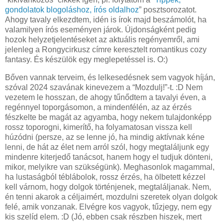
gondolatok blogoláshoz, írós oldalhoz
” posztsorozatot.
Ahogy tavaly elkezdtem, idén is írok majd beszámolót, ha
valamilyen írós eseményen járok. Újdonságként pedig
hozok helyzetjelentéseket az aktuális regényemről, ami
jelenleg a Rongycirkusz címre keresztelt romantikus cozy
fantasy. És készülök egy meglepetéssel is. O:)
Bőven vannak terveim, és lelkesedésnek sem vagyok híján,
szóval 2024 szavának kinevezem a “Mozdulj!”-t. :D Nem
vezetem le hosszan, de ahogy tűnődtem a tavalyi éven, a
regénnyel toporgásomon, a mindenfélén, az az érzés
fészkelte be magát az agyamba, hogy nekem tulajdonképp
rossz toporogni, kimerítő, ha folyamatosan vissza kell
húzódni (persze, az se lenne jó, ha mindig aktívnak kéne
lenni, de hát az élet nem arról szól, hogy megtaláljunk egy
mindenre kiterjedő tanácsot, hanem hogy el tudjuk dönteni,
mikor, melyikre van szükségünk). Meghasonlok magammal,
ha lustaságból téblábolok, rossz érzés, ha ölbetett kézzel
kell várnom, hogy dolgok történjenek, megtaláljanak. Nem,
én tenni akarok a céljaimért, mozdulni szeretek olyan dolgok
felé, amik vonzanak. Elvégre kos vagyok, tűzjegy, nem egy
kis szelíd elem. :D (Jó, ebben csak részben hiszek, mert