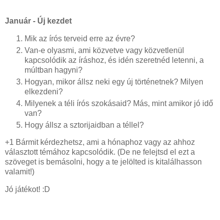
Január - Új kezdet
Mik az írós terveid erre az évre?
Van-e olyasmi, ami közvetve vagy közvetlenül
kapcsolódik az íráshoz, és idén szeretnéd letenni, a
múltban hagyni?
Hogyan, mikor állsz neki egy új történetnek? Milyen
elkezdeni?
Milyenek a téli írós szokásaid? Más, mint amikor jó idő
van?
Hogy állsz a sztorijaidban a téllel?
+1 Bármit kérdezhetsz, ami a hónaphoz vagy az ahhoz
választott témához kapcsolódik. (De ne felejtsd el ezt a
szöveget is bemásolni, hogy a te jelölted is kitalálhasson
valamit!)
Jó játékot! :D