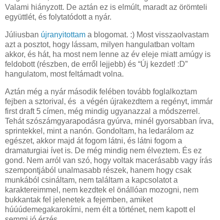
Valami hiányzott. De aztán ez is elmúlt, maradt az örömteli
együttlét, és folytatódott a nyár.
Júliusban
újranyitottam
a blogomat. :) Most visszaolvastam
azt a posztot, hogy lássam, milyen hangulatban voltam
akkor, és hát, ha most nem lenne az év eleje miatt amúgy is
feldobott (részben, de erről lejjebb) és “Új kezdet! :D”
hangulatom, most feltámadt volna.
Aztán még a nyár második felében tovább foglalkoztam
fejben a sztorival, és a végén újrakezdtem a regényt, immár
first draft 5 címen, még mindig ugyanazzal a módszerrel.
Tehát szószámgyarapodásra gyúrva, minél gyorsabban írva,
sprintekkel, mint a nanón. Gondoltam, ha ledarálom az
egészet, akkor majd át fogom látni, és látni fogom a
dramaturgiai ívet is. De még mindig nem élveztem. És ez
gond. Nem arról van szó, hogy voltak macerásabb vagy írás
szempontjából unalmasabb részek, hanem hogy csak
munkából csináltam, nem találtam a kapcsolatot a
karaktereimmel, nem kezdtek el önállóan mozogni, nem
bukkantak fel jelenetek a fejemben, amiket
húúúdemegakarokírni, nem élt a történet, nem kapott el
semmi jó érzés.