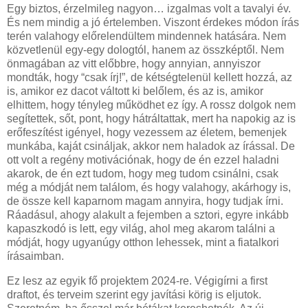
Egy biztos, érzelmileg nagyon… izgalmas volt a tavalyi év.
És nem mindig a jó értelemben. Viszont érdekes módon írás
terén valahogy előrelendültem mindennek hatására. Nem
közvetlenül egy-egy dologtól, hanem az összképtől. Nem
önmagában az vitt előbbre, hogy annyian, annyiszor
mondták, hogy “csak írj!”, de kétségtelenül kellett hozzá, az
is, amikor ez dacot váltott ki belőlem, és az is, amikor
elhittem, hogy tényleg működhet ez így. A rossz dolgok nem
segítettek, sőt, pont, hogy hátráltattak, mert ha napokig az is
erőfeszítést igényel, hogy vezessem az életem, bemenjek
munkába, kaját csináljak, akkor nem haladok az írással. De
ott volt a regény motivációnak, hogy de én ezzel haladni
akarok, de én ezt tudom, hogy meg tudom csinálni, csak
még a módját nem találom, és hogy valahogy, akárhogy is,
de össze kell kaparnom magam annyira, hogy tudjak írni.
Ráadásul, ahogy alakult a fejemben a sztori, egyre inkább
kapaszkodó is lett, egy világ, ahol meg akarom találni a
módját, hogy ugyanúgy otthon lehessek, mint a fiatalkori
írásaimban.
Ez lesz az egyik fő projektem 2024-re. Végigírni a first
draftot, és terveim szerint egy javítási körig is eljutok.