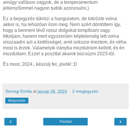
amúgy vallásos vagyok, de a temperamentum
jellemzőimmel nagyon tudok azonosulni.)
Ez a bejegyzés tükrözi a hangulatom, de tükrözte volna
akkor is, ha lehúzóan írom meg. Nem azért döntöttem így,
hogy a bennem lévő rossz dolgokat tompítsam vagy
titkoljam, hanem mert egyszerűen képtelenség lett volna
visszaadni azt a kettősséget, amit sokszor éreztem, és néha
most is érzek. Valamelyik irányba mozdulnom kellett, és én
mozdultam. Ezzel a poszttal akarok búcsúzni 2023-tól.
És most, 2024., készülj fel, jövök! :D
Sümegi Emília
at
január 06, 2024
2 megjegyzés:
Megosztás
‹
›
Főoldal