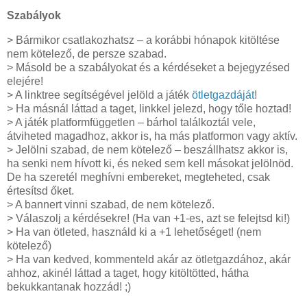
Szabályok
> Bármikor csatlakozhatsz – a korábbi hónapok kitöltése
nem kötelező, de persze szabad.
> Másold be a szabályokat és a kérdéseket a bejegyzésed
elejére!
> A linktree segítségével jelöld a játék
ötletgazdáját
!
> Ha másnál láttad a taget, linkkel jelezd, hogy tőle hoztad!
> A játék platformfüggetlen – bárhol találkoztál vele,
átviheted magadhoz, akkor is, ha más platformon vagy aktív.
> Jelölni szabad, de nem kötelező – beszállhatsz akkor is,
ha senki nem hívott ki, és neked sem kell másokat jelölnöd.
De ha szeretél meghívni embereket, megteheted, csak
értesítsd őket.
> A bannert vinni szabad, de nem kötelező.
> Válaszolj a kérdésekre! (Ha van +1-es, azt se felejtsd ki!)
> Ha van ötleted, használd ki a +1 lehetőséget! (nem
kötelező)
> Ha van kedved, kommenteld akár az ötletgazdához, akár
ahhoz, akinél láttad a taget, hogy kitöltötted, hátha
bekukkantanak hozzád! ;)