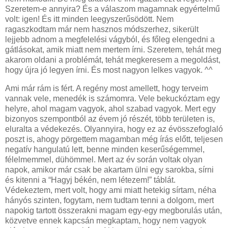
Szeretem-e annyira? És a válaszom magamnak egyértelmű
volt: igen! És itt minden leegyszerűsödött. Nem
ragaszkodtam már nem hasznos módszerhez, sikerült
lejjebb adnom a megfelelési vágyból, és főleg elengedni a
gátlásokat, amik miatt nem mertem írni. Szeretem, tehát meg
akarom oldani a problémát, tehát megkeresem a megoldást,
hogy újra jó legyen írni. És most nagyon lelkes vagyok. ^^
Ami már rám is fért. A regény most amellett, hogy terveim
vannak vele, menedék is számomra. Vele bekuckóztam egy
helyre, ahol magam vagyok, ahol szabad vagyok. Mert egy
bizonyos szempontból az évem jó részét, több területen is,
eluralta a védekezés. Olyannyira, hogy ez az évösszefoglaló
poszt is, ahogy pörgettem magamban még írás előtt, teljesen
negatív hangulatú lett, benne minden keserűségemmel,
félelmemmel, dühömmel. Mert az év során voltak olyan
napok, amikor már csak be akartam ülni egy sarokba, sírni
és kitenni a “Hagyj békén, nem létezem!” táblát.
Védekeztem, mert volt, hogy ami miatt hetekig sírtam, néha
hányós szinten, fogytam, nem tudtam tenni a dolgom, mert
napokig tartott összerakni magam egy-egy megborulás után,
közvetve ennek kapcsán megkaptam, hogy nem vagyok