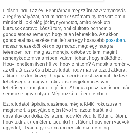
Erősen indult az év: Februárban megszűnt az Aranymosás,
a regénypályázat, ami mindenki! számára nyitott volt, amin
mindenki!, aki elég jót írt, nyerhetett, amire évek óta
kurzusok sorával készültem, ami elültette bennem a
gondolatot és reményt, hogy talán lehetek író. Az akkori
gondolataimat, érzéseimet leírtam egy hosszabb
posztban
,
mostanra ezekből két dolog maradt meg: egy hang a
fejemben, ami máig azt mondja, ostoba voltam, megint
reménykedtem valamiben, valami jóban, hogy működhet.
Hogy lehettem ilyen hülye, hogy elhittem? A másik a remény,
az elhatározás és a biztos tudat, hogy már változott akkorát
a kiadói és írói közeg, hogyha nem is most azonnal, de lesz
lehetősége a magyar íróknak is megjelenni és van
lehetőségük megtanulni jól írni. Ahogy a posztban írtam: már
semmi se ugyanolyan. Méghozzá a jó értelemben.
Ezt a tudatot táplálja a számos, még a KMK írókurzusain
megismert, a pályája elején lévő író, azóta barát, aki
ugyanígy gondolja, és látom, hogy tényleg fejlődünk, látom,
hogy tudnak (remélem, tudunk) írni, látom, hogy nem vagyok
egyedül, itt van egy csomó ember, aki már nem fog