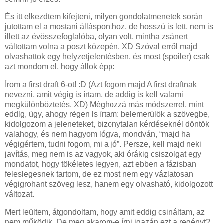
És itt elkezdtem kifejteni, milyen gondolatmenetek során
jutottam el a mostani állásponthoz, de hosszú is lett, nem is
illett az évösszefoglalóba, olyan volt, mintha zsánert
váltottam volna a poszt közepén. XD Szóval erről majd
olvashattok egy helyzetjelentésben, és most (spoiler) csak
azt mondom el, hogy állok épp:
Írom a first draft 6-ot! :D (Azt fogom majd A first draftnak
nevezni, amit végig is írtam, de addig is kell valami
megkülönböztetés. XD) Méghozzá más módszerrel, mint
eddig, úgy, ahogy régen is írtam: belemerülök a szövegbe,
kidolgozom a jeleneteket, bizonytalan kérdéseknél döntök
valahogy, és nem hagyom lógva, mondván, “majd ha
végigértem, tudni fogom, mi a jó”. Persze, kell majd neki
javítás, meg nem is az vagyok, aki órákig csiszolgat egy
mondatot, hogy tökéletes legyen, azt ebben a fázisban
feleslegesnek tartom, de ez most nem egy vázlatosan
végigrohant szöveg lesz, hanem egy olvasható, kidolgozott
változat.
Mert leültem, átgondoltam, hogy amit eddig csináltam, az
nem működik. De meg akarom-e írni igazán ezt a regényt?