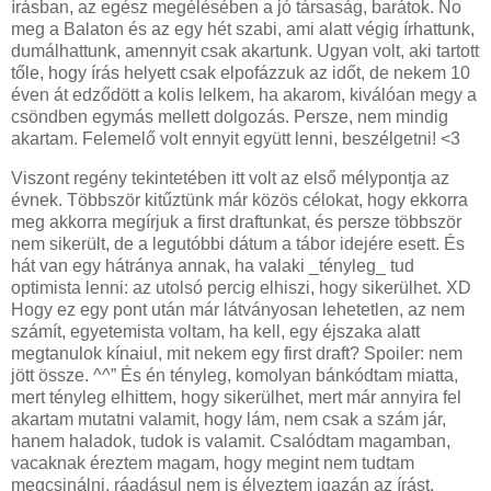
írásban, az egész megélésében a jó társaság, barátok. No
meg a Balaton és az egy hét szabi, ami alatt végig írhattunk,
dumálhattunk, amennyit csak akartunk. Ugyan volt, aki tartott
tőle, hogy írás helyett csak elpofázzuk az időt, de nekem 10
éven át edződött a kolis lelkem, ha akarom, kiválóan megy a
csöndben egymás mellett dolgozás. Persze, nem mindig
akartam. Felemelő volt ennyit együtt lenni, beszélgetni! <3
Viszont regény tekintetében itt volt az első mélypontja az
évnek. Többször kitűztünk már közös célokat, hogy ekkorra
meg akkorra megírjuk a first draftunkat, és persze többször
nem sikerült, de a legutóbbi dátum a tábor idejére esett. És
hát van egy hátránya annak, ha valaki _tényleg_ tud
optimista lenni: az utolsó percig elhiszi, hogy sikerülhet. XD
Hogy ez egy pont után már látványosan lehetetlen, az nem
számít, egyetemista voltam, ha kell, egy éjszaka alatt
megtanulok kínaiul, mit nekem egy first draft? Spoiler: nem
jött össze. ^^” És én tényleg, komolyan bánkódtam miatta,
mert tényleg elhittem, hogy sikerülhet, mert már annyira fel
akartam mutatni valamit, hogy lám, nem csak a szám jár,
hanem haladok, tudok is valamit. Csalódtam magamban,
vacaknak éreztem magam, hogy megint nem tudtam
megcsinálni, ráadásul nem is élveztem igazán az írást.