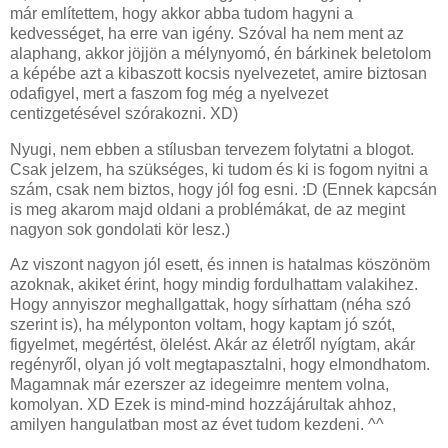
már említettem, hogy akkor abba tudom hagyni a
kedvességet, ha erre van igény. Szóval ha nem ment az
alaphang, akkor jöjjön a mélynyomó, én bárkinek beletolom
a képébe azt a kibaszott kocsis nyelvezetet, amire biztosan
odafigyel, mert a faszom fog még a nyelvezet
centizgetésével szórakozni. XD)
Nyugi, nem ebben a stílusban tervezem folytatni a blogot.
Csak jelzem, ha szükséges, ki tudom és ki is fogom nyitni a
szám, csak nem biztos, hogy jól fog esni. :D (Ennek kapcsán
is meg akarom majd oldani a problémákat, de az megint
nagyon sok gondolati kör lesz.)
Az viszont nagyon jól esett, és innen is hatalmas köszönöm
azoknak, akiket érint, hogy mindig fordulhattam valakihez.
Hogy annyiszor meghallgattak, hogy sírhattam (néha szó
szerint is), ha mélyponton voltam, hogy kaptam jó szót,
figyelmet, megértést, ölelést. Akár az életről nyígtam, akár
regényről, olyan jó volt megtapasztalni, hogy elmondhatom.
Magamnak már ezerszer az idegeimre mentem volna,
komolyan. XD Ezek is mind-mind hozzájárultak ahhoz,
amilyen hangulatban most az évet tudom kezdeni. ^^