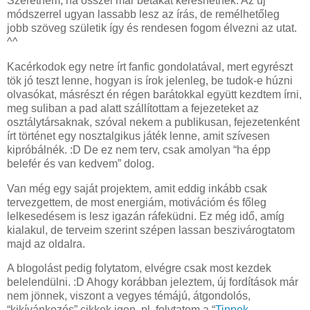
Szeretném, ha ősszel már bétákat kereshetnék. Az új
módszerrel ugyan lassabb lesz az írás, de remélhetőleg
jobb szöveg születik így és rendesen fogom élvezni az utat.
^^
Kacérkodok egy netre írt fanfic gondolatával, mert egyrészt
tök jó teszt lenne, hogyan is írok jelenleg, be tudok-e húzni
olvasókat, másrészt én régen barátokkal együtt kezdtem írni,
meg suliban a pad alatt szállítottam a fejezeteket az
osztálytársaknak, szóval nekem a publikusan, fejezetenként
írt történet egy nosztalgikus játék lenne, amit szívesen
kipróbálnék. :D De ez nem terv, csak amolyan “ha épp
belefér és van kedvem” dolog.
Van még egy saját projektem, amit eddig inkább csak
tervezgettem, de most energiám, motivációm és főleg
lelkesedésem is lesz igazán ráfeküdni. Ez még idő, amíg
kialakul, de terveim szerint szépen lassan beszivárogtatom
majd az oldalra.
A blogolást pedig folytatom, elvégre csak most kezdek
belelendülni. :D Ahogy korábban jeleztem, új fordítások már
nem jönnek, viszont a vegyes témájú, átgondolós,
“kikívánkozós” cikkek igen, pl. folytatom a “
Tippek,