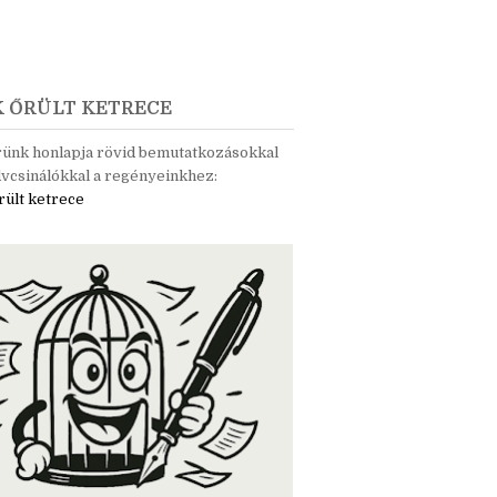
K ŐRÜLT KETRECE
rünk honlapja rövid bemutatkozásokkal
vcsinálókkal a regényeinkhez:
rült ketrece