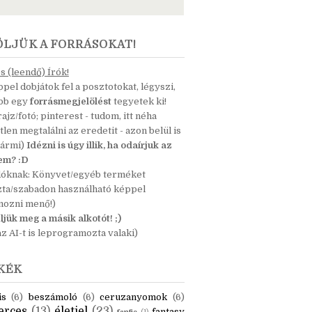
ÖLJÜK A FORRÁSOKAT!
 (leendő) Írók!
pel dobjátok fel a posztotokat, légyszi,
ább egy
forrásmegjelölést
tegyetek ki!
 rajz/fotó; pinterest - tudom, itt néha
tlen megtalálni az eredetit - azon belül is
bármi)
Idézni is úgy illik, ha odaírjuk az
nem? :D
dóknak: Könyvet/egyéb terméket
zta/szabadon használható képpel
mozni menő!)
ljük meg a másik alkotót! ;)
z AI-t is leprogramozta valaki)