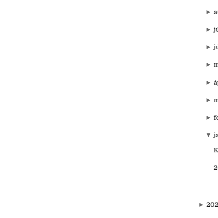
►
o
►
s
►
a
►
j
►
j
►
m
►
á
►
m
►
f
▼
j
K
2