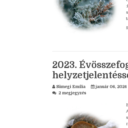
h
s
e
:
s
t
2023. Évösszefog
helyzetjelentés
Sümegi Emília
január 06, 2024
2 megjegyzés