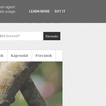
user-agent
rate usage
LEARN MORE
GOT IT
Keresés
ok
Kapcsolat
Források