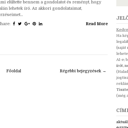
Aranymosás, a regénypályázat, ami mindenki!
zámára nyitott volt, amin mindenki!, aki elég jót írt,
nyerhetett, amire évek óta kurzusok sorával készültem,
ami elültette bennem a gondolatot és reményt, hogy
alán lehetek író. Az akkori gondolataimat,
rzéseimet...
JEL
Share:
Read More
Kedves
Ha kép
legal
(saját
lehete
AI-e; 
írót, 
Főoldal
Régebbi bejegyzések →
(Hala
jogtis
reklá
Tiszte
(még a