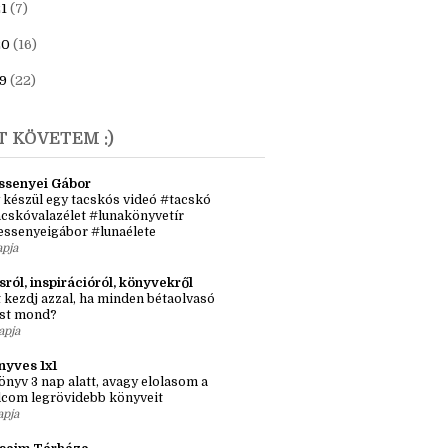
23
(6)
1
(7)
20
(16)
9
(22)
T KÖVETEM :)
ssenyei Gábor
 készül egy tacskós videó #tacskó
cskóvalazélet #lunakönyvetír
essenyeigábor #lunaélete
apja
sról, inspirációról, könyvekről
 kezdj azzal, ha minden bétaolvasó
st mond?
apja
nyves 1x1