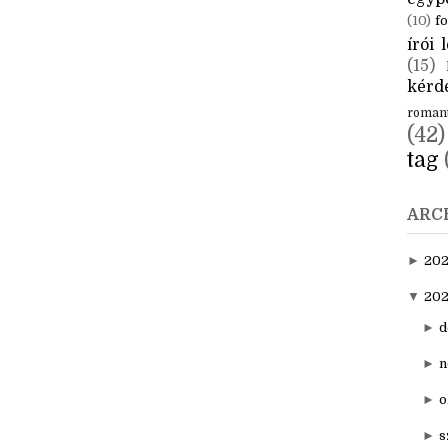
CÍM
aktuál
egyp
(10)
fo
írói l
(15)
kérde
roman
(42)
tag
ARC
►
20
▼
202
►
d
►
n