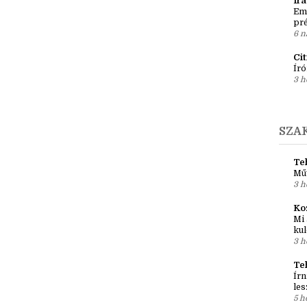
3 k
po
5 n
Ír
Em
pré
6 n
Ci
Író
3 h
SZA
Teh
Mű
3 h
Ko
Mi 
kul
3 h