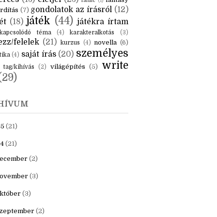
KÉK
is
(6)
beszámoló
(6)
ceruzanyomok
(6)
erces
(13)
életjel
(23)
fantasy
fanfic
(1)
gondolatok az írásról
(12)
rdítás
(7)
játék
(44)
ét
(18)
játékra írtam
kapcsolódó téma
(4)
karakteralkotás
(3)
zz/felelek
(21)
novella
(6)
kurzus
(4)
személyes
saját írás
(20)
tika
(4)
write
világépítés
(5)
tag/kihívás
(2)
(29)
HÍVUM
25
(21)
4
(21)
ecember
(2)
ovember
(3)