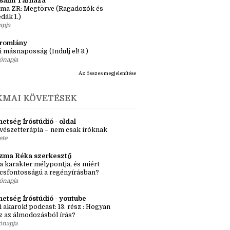
önyv 3 nap alatt, avagy elolasom a
lcom legrövidebb könyveit
apja
ásaim Tárháza
ma ZR: Megtörve (Ragadozók és
dák 1.)
apja
tromlány
i másnaposság (Indulj el! 3.)
ónapja
Az összes megjelenítése
KMAI KÖVETÉSEK
etség Íróstúdió - oldal
vészetterápia – nem csak íróknak
ete
zma Réka szerkesztő
a karakter mélypontja, és miért
csfontosságú a regényírásban?
ónapja