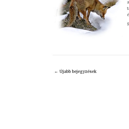
s
t
é
← Újabb bejegyzések