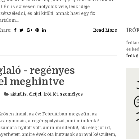
ozni egy játékot, és mikor a téli fejlécet
zerkesztettem a blogra, megtalált az ötlet is: Legyen
gy többrészes write tag, ami egy egész éven át kitart!
D Én is szívesen molyolok vele, lesz ideje
zétszéledni, és aki kitölti, annak havi egy fix
artalom...
Share:
Read More
ÍRÓ
Írókö
és ked
Írók ő
laló - regényes
sel meghintve
aktuális
,
életjel
,
írói lét
,
személyes
Erősen indult az év: Februárban megszűnt az