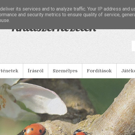
eliver its services and to analyze traffic. Your IP address and 
ormance and security metrics to ensure quality of service, gene
buse.
- Tintaszerkezetek
rténetek
Írásról
Személyes
Fordítások
Játék