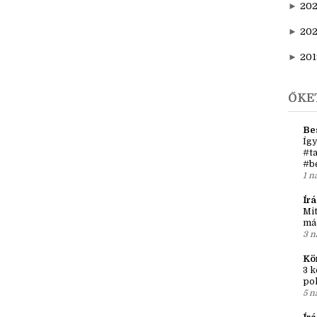
►
20
►
202
►
20
►
201
ŐKE
Be
Így
#ta
#b
1 n
Írá
Mit
má
3 n
Kö