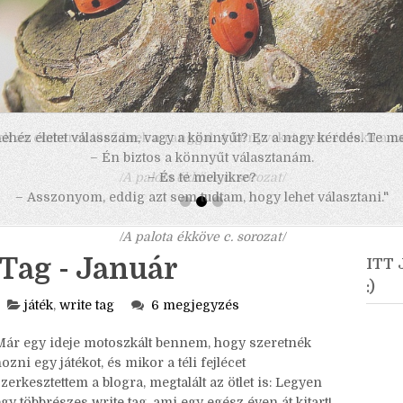
 nehéz életet válasszam, vagy a könnyűt? Ez a nagy kérdés. Te m
– Én biztos a könnyűt választanám.
– És te melyikre?
– Asszonyom, eddig azt sem tudtam, hogy lehet választani."
/A palota ékköve c. sorozat/
Tag - Január
ITT
:)
játék
,
write tag
6 megjegyzés
Már egy ideje motoszkált bennem, hogy szeretnék