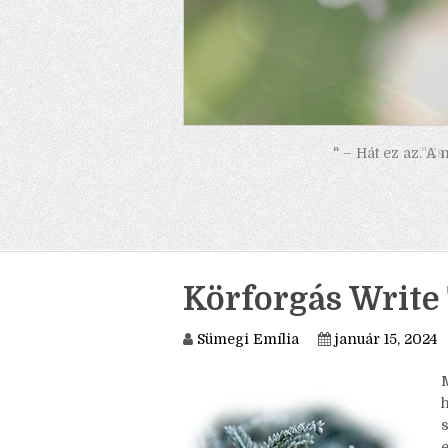
" – Hát ez az. A
Körforgás Write 
Sümegi Emília
január 15, 2024