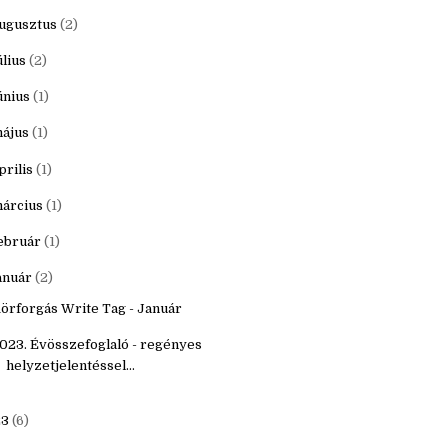
któber
(3)
zeptember
(2)
ugusztus
(2)
úlius
(2)
únius
(1)
ájus
(1)
prilis
(1)
árcius
(1)
ebruár
(1)
anuár
(2)
örforgás Write Tag - Január
023. Évösszefoglaló - regényes
helyzetjelentéssel...