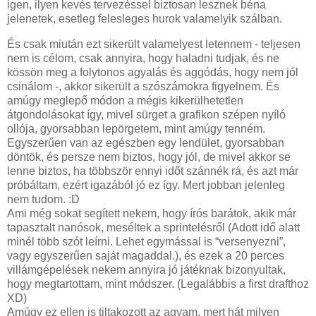
igen, ilyen kevés tervezéssel biztosan lesznek béna
jelenetek, esetleg felesleges hurok valamelyik szálban.
És csak miután ezt sikerült valamelyest letennem - teljesen
nem is célom, csak annyira, hogy haladni tudjak, és ne
kössön meg a folytonos agyalás és aggódás, hogy nem jól
csinálom -, akkor sikerült a szószámokra figyelnem. És
amúgy meglepő módon a mégis kikerülhetetlen
átgondolásokat így, mivel sürget a grafikon szépen nyíló
ollója, gyorsabban lepörgetem, mint amúgy tenném.
Egyszerűen van az egészben egy lendület, gyorsabban
döntök, és persze nem biztos, hogy jól, de mivel akkor se
lenne biztos, ha többször ennyi időt szánnék rá, és azt már
próbáltam, ezért igazából jó ez így. Mert jobban jelenleg
nem tudom. :D
Ami még sokat segített nekem, hogy írós barátok, akik már
tapasztalt nanósok, meséltek a sprintelésről (Adott idő alatt
minél több szót leírni. Lehet egymással is “versenyezni”,
vagy egyszerűen saját magaddal.), és ezek a 20 perces
villámgépelések nekem annyira jó játéknak bizonyultak,
hogy megtartottam, mint módszer. (Legalábbis a first drafthoz
XD)
Amúgy ez ellen is tiltakozott az agyam, mert hát milyen