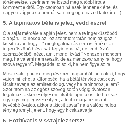
történetekre, szerintem ne fosztd meg a többi írót a
kommentjeidtől. Egy csomóan hálásak lennének érte, és
nagyon vágynak a normálisan megfogalmazott kritikára. : )
5.
A tapintatos béta is jelez, vedd észre!
Ő a saját mércéje alapján jelez, nem a te ingerküszöböd
alapján. Ha neked az "ez szerintem talán nem az igazi /
kicsit zavar, hogy…" megfogalmazás nem is érné el az
ingerküszöböd, és csak legyintenél rá, ne tedd. Az ő
szemszögéből nézd, amit mond: kvázi "Nehezen mondom
meg, ha valami nem tetszik, de ez már zavar annyira, hogy
szóvá tegyem". Magaddal tolsz ki, ha nem figyelsz rá.
Most csak tippelek, meg részben magamból indulok ki, hogy
vajon mi lehet a különbség, ha a bétát tényleg csak egy
kicsit zavarja az említett dolog, vagy ha tapintatos jellem?
Szerintem ha az egész szöveg során végig óvatosan
fogalmaz, akkor esélyesen inkább tapintatos, de ha csak
egy-egy megjegyzése ilyen, a többi magabiztosabb,
kevésbé óvatos, akkor a „kicsit zavar” nála valószínűleg
tényleg annyit jelent, hogy egy kicsit zavarja.
6.
Pozitívat is visszajelezhetsz!