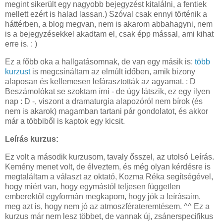
megint sikerült egy nagyobb bejegyzést kitalálni, a fentiek
mellett ezért is halad lassan.) Szóval csak ennyi történik a
háttérben, a blog megvan, nem is akarom abbahagyni, nem
is a bejegyzésekkel akadtam el, csak épp mással, ami kihat
erre is. : )
Ez a főbb oka a hallgatásomnak, de van egy másik is:
több
kurzust
is megcsináltam az elmúlt időben, amik bizony
alaposan és kellemesen lefárasztották az agyamat. : D
Beszámolókat se szoktam írni - de úgy látszik, ez egy ilyen
nap : D -, viszont a dramaturgia alapozóról nem bírok (és
nem is akarok) magamban tartani pár gondolatot, és akkor
már a többiből is kaptok egy kicsit.
Leírás kurzus:
Ez volt a második kurzusom, tavaly ősszel, az utolsó Leírás.
Kemény menet volt, de élveztem, és még olyan kérdésre is
megtaláltam a választ az oktató, Kozma Réka segítségével,
hogy miért van, hogy egymástól teljesen független
emberektől egyformán megkapom, hogy jók a leírásaim,
meg azt is, hogy nem jó az atmoszférateremtésem. ^^ Ez a
kurzus már nem lesz többet, de vannak új, zsánerspecifikus