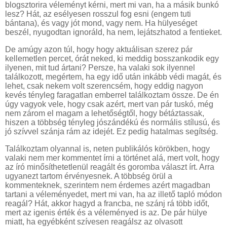
blogsztorira véleményt kérni, mert mi van, ha a másik bunkó
lesz? Hát, az esélyesen rosszul fog esni (engem tuti
bántana), és vagy jót mond, vagy nem. Ha hülyeséget
beszél, nyugodtan ignoráld, ha nem, lejátszhatod a fentieket.
De amúgy azon túl, hogy hogy aktuálisan szerez pár
kellemetlen percet, órát neked, ki meddig bosszankodik egy
ilyenen, mit tud ártani? Persze, ha valaki sok ilyennel
találkozott, megértem, ha egy idő után inkább védi magát, és
lehet, csak nekem volt szerencsém, hogy eddig nagyon
kevés tényleg faragatlan emberrel találkoztam össze. De én
úgy vagyok vele, hogy csak azért, mert van pár tuskó, még
nem zárom el magam a lehetőségtől, hogy bétáztassak,
hiszen a többség tényleg jószándékú és normális stílusú, és
jó szívvel szánja rám az idejét. Ez pedig hatalmas segítség.
Találkoztam olyannal is, neten publikálós körökben, hogy
valaki nem mer kommentet írni a történet alá, mert volt, hogy
az író minősíthetetlenül reagált és goromba választ írt. Arra
ugyanezt tartom érvényesnek. A többség örül a
kommenteknek, szerintem nem érdemes azért magadban
tartani a véleményedet, mert mi van, ha az illető tapló módon
reagál? Hát, akkor hagyd a francba, ne szánj rá több időt,
mert az igenis érték és a véleményed is az. De pár hülye
miatt, ha egyébként szívesen reagálsz az olvasott