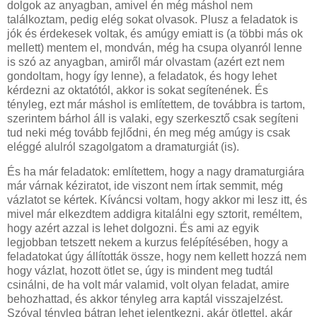
dolgok az anyagban, amivel én még máshol nem
találkoztam, pedig elég sokat olvasok. Plusz a feladatok is
jók és érdekesek voltak, és amúgy emiatt is (a többi más ok
mellett) mentem el, mondván, még ha csupa olyanról lenne
is szó az anyagban, amiről már olvastam (azért ezt nem
gondoltam, hogy így lenne), a feladatok, és hogy lehet
kérdezni az oktatótól, akkor is sokat segítenének. És
tényleg, ezt már máshol is említettem, de továbbra is tartom,
szerintem bárhol áll is valaki, egy szerkesztő csak segíteni
tud neki még tovább fejlődni, én meg még amúgy is csak
eléggé alulról szagolgatom a dramaturgiát (is).
És ha már feladatok: említettem, hogy a nagy dramaturgiára
már várnak kéziratot, ide viszont nem írtak semmit, még
vázlatot se kértek. Kíváncsi voltam, hogy akkor mi lesz itt, és
mivel már elkezdtem addigra kitalálni egy sztorit, reméltem,
hogy azért azzal is lehet dolgozni. És ami az egyik
legjobban tetszett nekem a kurzus felépítésében, hogy a
feladatokat úgy állították össze, hogy nem kellett hozzá nem
hogy vázlat, hozott ötlet se, úgy is mindent meg tudtál
csinálni, de ha volt már valamid, volt olyan feladat, amire
behozhattad, és akkor tényleg arra kaptál visszajelzést.
Szóval tényleg bátran lehet jelentkezni, akár ötlettel, akár