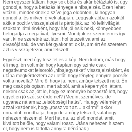
Nem egyszer láttam, hogy sok béta és akár bétáztató is, úgy
gondolja, hogy a bétázás lényege a hibajelzés. Ezen lehet
vitázni, mindenkinek a szíve joga eldönteni, ki hogyan
gondolja, és milyen érvek alapján. Leggyakrabban azoktól,
akik a pozitív visszajelzést is pártolják, az író lelkivilágát
szoktam látni érvként, hogy hát jól esik neki, könnyebben
befogadja a negatívat, ilyesmi. Mondjuk ez szerintem is így
van, ki ne szeretné azt látni, hol tetszett valami az
olvasójának, de van két gyakorlati ok is, amiért én szeretem
azt is visszajelezni, ami tetszett:
Egyrészt, mert úgy lesz teljes a kép. Nem tudom, más hogy
éli meg, én volt már, hogy kaptam egy szinte csak
negatívumokat felsoroló „hibajegyzéket” visszajelzésként, és
utána megkérdeztem az illetőt, hogy tényleg ennyire pocsék
volt a novella? Mire ő, hogy ja, nem, amúgy tetszett neki. Én
meg csak pislogtam, mert abból, amit a képernyőn láttam,
nekem csak az jött le, hogy ez mennyire borzasztó lett, hogy
egyetlen jó szót se érdemel? (Megint személyes, de
ugyanez nálam az „elsőbbségi hatás”. Ha egy véleményt
azzal kezdenek, hogy „rossz volt az… akármi”, akkor
onnantól mondhatja, hogy de amúgy tetszett, valahogy
nehezen hiszem el. Mert hát na, az első mondat, amit
kiváltott belőle, hogy valami rossz. Utána nehezen hiszem
el, hogy nem is tartotta annyira bénának.)