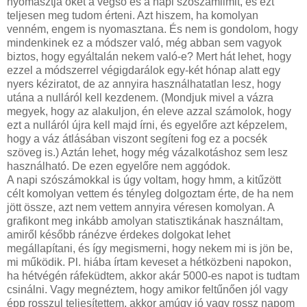
nyomasztja őket a végső és a napi szószámlimit, és ezt
teljesen meg tudom érteni. Azt hiszem, ha komolyan
venném, engem is nyomasztana. És nem is gondolom, hogy
mindenkinek ez a módszer való, még abban sem vagyok
biztos, hogy egyáltalán nekem való-e? Mert hát lehet, hogy
ezzel a módszerrel végigdarálok egy-két hónap alatt egy
nyers kéziratot, de az annyira használhatatlan lesz, hogy
utána a nulláról kell kezdenem. (Mondjuk mivel a vázra
megyek, hogy az alakuljon, én eleve azzal számolok, hogy
ezt a nulláról újra kell majd írni, és egyelőre azt képzelem,
hogy a váz átlásában viszont segíteni fog ez a pocsék
szöveg is.) Aztán lehet, hogy még vázalkotáshoz sem lesz
használható. De ezen egyelőre nem aggódok.
A napi szószámokkal is úgy voltam, hogy hmm, a kitűzött
célt komolyan vettem és tényleg dolgoztam érte, de ha nem
jött össze, azt nem vettem annyira véresen komolyan. A
grafikont meg inkább amolyan statisztikának használtam,
amiről később ránézve érdekes dolgokat lehet
megállapítani, és így megismerni, hogy nekem mi is jön be,
mi működik. Pl. hiába írtam keveset a hétközbeni napokon,
ha hétvégén ráfeküdtem, akkor akár 5000-es napot is tudtam
csinálni. Vagy megnéztem, hogy amikor feltűnően jól vagy
épp rosszul teljesítettem, akkor amúgy jó vagy rossz napom