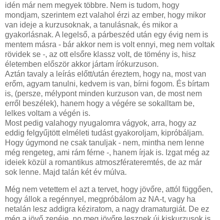
idén már nem megyek többre. Nem is tudom, hogy
mondjam, szerintem ezt valahol érzi az ember, hogy mikor
van ideje a kurzusoknak, a tanulásnak, és mikor a
gyakorlásnak. A legelső, a párbeszéd után egy évig nem is
mentem másra - bár akkor nem is volt ennyi, meg nem voltak
rövidek se -, az ott elsőre klassz volt, de tömény is, hisz
életemben először akkor jártam írókurzuson.
Aztán tavaly a leírás előtt/után éreztem, hogy na, most van
erőm, agyam tanulni, kedvem is van, bírni fogom. És bírtam
is, (persze, mélypont minden kurzuson van, de most nem
erről beszélek), hanem hogy a végére se sokalltam be,
lelkes voltam a végén is.
Most pedig valahogy nyugalomra vágyok, arra, hogy az
eddig felgyűjtött elméleti tudást gyakoroljam, kipróbáljam.
Hogy úgymond ne csak tanuljak - nem, mintha nem lenne
még rengeteg, ami rám férne -, hanem írjak is. Izgat még az
ideiek közül a romantikus atmoszférateremtés, de az már
sok lenne. Majd talán két év múlva.
Még nem vetettem el azt a tervet, hogy jövőre, attól függően,
hogy állok a regénnyel, megpróbálom az NA-t, vagy ha
netalán lesz addigra kéziratom, a nagy dramaturgiát. De ez
még a jövő zenéje, no meg jövőre lesznek új kiskurzusok is,