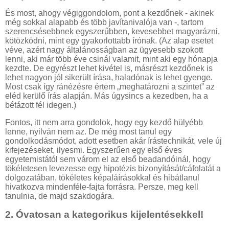
És most, ahogy végiggondolom, pont a kezdőnek - akinek
még sokkal alapabb és több javítanivalója van -, tartom
szerencsésebbnek egyszerűbben, kevesebbet magyarázni,
kötözködni, mint egy gyakorlottabb írónak. (Az alap esetet
véve, azért nagy általánosságban az ügyesebb szokott
lenni, aki már több éve csinál valamit, mint aki egy hónapja
kezdte. De egyrészt lehet kivétel is, másrészt kezdőnek is
lehet nagyon jól sikerült írása, haladónak is lehet gyenge.
Most csak így ránézésre értem „meghatározni a szintet” az
eléd kerülő írás alapján. Más úgysincs a kezedben, ha a
bétázott fél idegen.)
Fontos, itt nem arra gondolok, hogy egy kezdő hülyébb
lenne, nyilván nem az. De még most tanul egy
gondolkodásmódot, adott esetben akár írástechnikát, vele új
kifejezéseket, ilyesmi. Egyszerűen egy első éves
egyetemistától sem várom el az első beadandóinál, hogy
tökéletesen levezesse egy hipotézis bizonyítását/cáfolatát a
dolgozatában, tökéletes képaláírásokkal és hibátlanul
hivatkozva mindenféle-fajta forrásra. Persze, meg kell
tanulnia, de majd szakdogára.
2. Óvatosan a kategorikus kijelentésekkel!