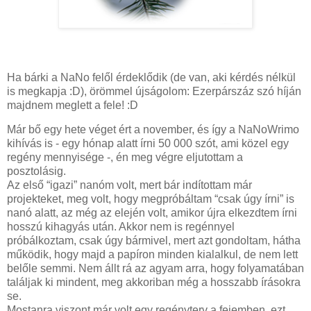
Ha bárki a NaNo felől érdeklődik (de van, aki kérdés nélkül
is megkapja :D), örömmel újságolom: Ezerpárszáz szó híján
majdnem meglett a fele! :D
Már bő egy hete véget ért a november, és így a NaNoWrimo
kihívás is - egy hónap alatt írni 50 000 szót, ami közel egy
regény mennyisége -, én meg végre eljutottam a
posztolásig.
Az első “igazi” nanóm volt, mert bár indítottam már
projekteket, meg volt, hogy megpróbáltam “csak úgy írni” is
nanó alatt, az még az elején volt, amikor újra elkezdtem írni
hosszú kihagyás után. Akkor nem is regénnyel
próbálkoztam, csak úgy bármivel, mert azt gondoltam, hátha
működik, hogy majd a papíron minden kialalkul, de nem lett
belőle semmi. Nem állt rá az agyam arra, hogy folyamatában
találjak ki mindent, meg akkoriban még a hosszabb írásokra
se.
Mostanra viszont már volt egy regényterv a fejemben, ezt