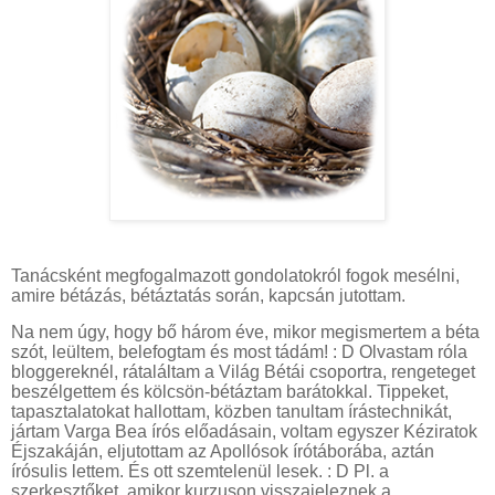
Tanácsként megfogalmazott gondolatokról fogok mesélni,
amire bétázás, bétáztatás során, kapcsán jutottam.
Na nem úgy, hogy bő három éve, mikor megismertem a béta
szót, leültem, belefogtam és most tádám! : D Olvastam róla
bloggereknél, rátaláltam a Világ Bétái csoportra, rengeteget
beszélgettem és kölcsön-bétáztam barátokkal. Tippeket,
tapasztalatokat hallottam, közben tanultam írástechnikát,
jártam Varga Bea írós előadásain, voltam egyszer Kéziratok
Éjszakáján, eljutottam az Apollósok írótáborába, aztán
írósulis lettem. És ott szemtelenül lesek. : D Pl. a
szerkesztőket, amikor kurzuson visszajeleznek a