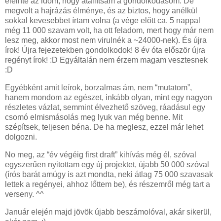
eleinte az időm, hogy átállítsam a gondolkodásom. De
megvolt a hajrázás élménye, és az biztos, hogy anélkül
sokkal kevesebbet írtam volna (a vége előtt ca. 5 nappal
még 11 000 szavam volt, ha ott feladom, mert hogy már nem
lesz meg, akkor most nem virulnék a ~24000-nek). És újra
írok! Újra fejezetekben gondolkodok! 8 év óta először újra
regényt írok! :D Egyáltalán nem érzem magam vesztesnek
:D
Egyébként amit leírok, borzalmas ám, nem “mutatom”,
hanem mondom az egészet, inkább olyan, mint egy nagyon
részletes vázlat, semmint élvezhető szöveg, ráadásul egy
csomó elmismásolás meg lyuk van még benne. Mit
szépítsek, teljesen béna. De ha meglesz, ezzel már lehet
dolgozni.
No meg, az “év végéig first draft” kihívás még él, szóval
egyszerűen nyitottam egy új projektet, újabb 50 000 szóval
(írós barát amúgy is azt mondta, neki átlag 75 000 szavasak
lettek a regényei, ahhoz lőttem be), és részemről még tart a
verseny. ^^
Január elején majd jövök újabb beszámolóval, akár sikerül,