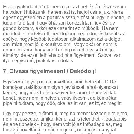
És a „gyakorlatibb” ok: nem csak azt nehéz ám észrevenni,
ha valamit hibázunk, hanem azt is, ha jól csináljuk. Néha
egész egyszerűen a pozitív visszajelzést pl. egy jelenetre, le
tudom fordítani, hogy áhá, amikor ezt írtam, így és így
gondolkodtam, akkor ezek szerint ez működik! Ha nem
mondod el, mi tetszett, nem fogom megtudni, és kisebb az
esélye, hogy később tudatosan alkalmazom azt a dolgot,
ami miatt most jól sikerült valami. Vagy akár én nem is
gondolok arra, hogy adott dolog neked olvasóként jó
élmény, de ezzel felhívhatod rá a figyelmem. Szóval van
ilyen egyszerű, praktikus indok is.
7.
Olvass figyelmesen! / Dekódolj!
Egyszerű: figyelj oda a novellára, amit bétázol! : D De
komolyan, találkoztam olyan javítással, ahol olyanokat
kértek, hogy írjak bele a szövegbe, amik benne voltak.
Lehet, hogy nem jó helyen, vagy ilyesmi, de konkrétan
pipálni tudtam, hogy ööö, oké, ez itt van, ez itt, ez meg itt.
Egy-egy persze, előfordul, meg ha menet közben elfelejted,
nem jut eszedbe, amikor kéne, azt is jelentheti - legalábbis
én erre tippelek -, hogy nem volt jó az infóadagolás, meg
hosszú novellánál simán megesik, nekem is aranyhal