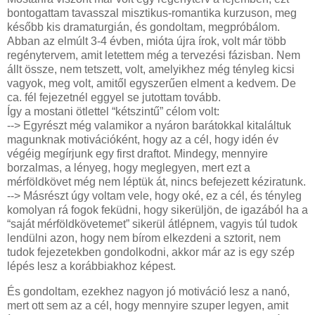
bontogattam tavasszal misztikus-romantika kurzuson, meg
később kis dramaturgián, és gondoltam, megpróbálom.
Abban az elmúlt 3-4 évben, mióta újra írok, volt már több
regénytervem, amit letettem még a tervezési fázisban. Nem
állt össze, nem tetszett, volt, amelyikhez még tényleg kicsi
vagyok, meg volt, amitől egyszerűen elment a kedvem. De
ca. fél fejezetnél eggyel se jutottam tovább.
Így a mostani ötlettel “kétszintű” célom volt:
--> Egyrészt még valamikor a nyáron barátokkal kitaláltuk
magunknak motivációként, hogy az a cél, hogy idén év
végéig megírjunk egy first draftot. Mindegy, mennyire
borzalmas, a lényeg, hogy meglegyen, mert ezt a
mérföldkövet még nem léptük át, nincs befejezett kéziratunk.
--> Másrészt úgy voltam vele, hogy oké, ez a cél, és tényleg
komolyan rá fogok feküdni, hogy sikerüljön, de igazából ha a
“saját mérföldkövetemet” sikerül átlépnem, vagyis túl tudok
lendülni azon, hogy nem bírom elkezdeni a sztorit, nem
tudok fejezetekben gondolkodni, akkor már az is egy szép
lépés lesz a korábbiakhoz képest.
És gondoltam, ezekhez nagyon jó motiváció lesz a nanó,
mert ott sem az a cél, hogy mennyire szuper legyen, amit