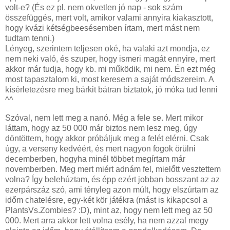
volt-e? (És ez pl. nem okvetlen jó nap - sok szám
összefüggés, mert volt, amikor valami annyira kiakasztott,
hogy kvázi kétségbeesésemben írtam, mert mást nem
tudtam tenni.)
Lényeg, szerintem teljesen oké, ha valaki azt mondja, ez
nem neki való, és szuper, hogy ismeri magát ennyire, mert
akkor már tudja, hogy kb. mi működik, mi nem. Én ezt még
most tapasztalom ki, most keresem a saját módszereim. A
kísérletezésre meg bárkit bátran biztatok, jó móka tud lenni
^^
Szóval, nem lett meg a nanó. Még a fele se. Mert mikor
láttam, hogy az 50 000 már biztos nem lesz meg, úgy
döntöttem, hogy akkor próbáljuk meg a felét elérni. Csak
úgy, a verseny kedvéért, és mert nagyon fogok örülni
decemberben, hogyha minél többet megírtam már
novemberben. Meg mert miért adnám fel, mielőtt vesztettem
volna? Így belehúztam, és épp ezért jobban bosszant az az
ezerpárszáz szó, ami tényleg azon múlt, hogy elszúrtam az
időm chatelésre, egy-két kör játékra (mást is kikapcsol a
PlantsVs.Zombies? :D), mint az, hogy nem lett meg az 50
000. Mert arra akkor lett volna esély, ha nem azzal megy