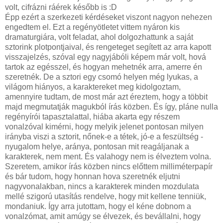
volt, cifrázni ráérek később is :D
Épp ezért a szerkezeti kérdéseket viszont nagyon nehezen
engedtem el. Ezt a regényötletet vittem nyáron kis
dramaturgiára, volt feladat, ahol dolgozhattunk a saját
sztorink plotpontjaival, és rengeteget segített az arra kapott
visszajelzés, szóval egy nagyjábóli képem már volt, hová
tartok az egésszel, és hogyan mehetnék arra, amerre én
szeretnék. De a sztori egy csomó helyen még lyukas, a
világom hiányos, a karaktereket meg kidolgoztam,
amennyire tudtam, de most már azt éreztem, hogy a többit
majd megmutatják magukból írás közben. És így, pláne nulla
regényírói tapasztalattal, hiába akarta egy részem
vonalzóval kimérni, hogy melyik jelenet pontosan milyen
irányba viszi a sztorit, nőnek-e a tétek, jó-e a feszültség -
nyugalom helye, aránya, pontosan mit reagáljanak a
karakterek, nem ment. És valahogy nem is élveztem volna.
Szeretem, amikor írás közben nincs előttem milliméterpapír
és bár tudom, hogy honnan hova szeretnék eljutni
nagyvonalakban, nincs a karakterek minden mozdulata
mellé szigorú utasítás rendelve, hogy mit kellene tenniük,
mondaniuk. Így arra jutottam, hogy el kéne dobnom a
vonalzómat, amit amúgy se élvezek, és bevállalni, hogy