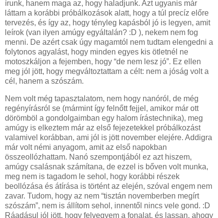
írunk, hanem maga az, hogy haladjunk. Azt ugyanis már
láttam a korábbi próbálkozások alatt, hogy a túl precíz előre
tervezés, és így az, hogy tényleg kapásból jó is legyen, amit
leírok (van ilyen amúgy egyáltalán? :D ), nekem nem fog
menni. De azért csak úgy magamtól nem tudtam elengedni a
folytonos agyalást, hogy minden egyes kis ötletnél ne
motoszkáljon a fejemben, hogy “de nem lesz jó”. Ez ellen
meg jól jött, hogy megváltoztattam a célt: nem a jóság volt a
cél, hanem a szószám.
Nem volt még tapasztalatom, nem hogy nanóról, de még
regényírásról se (mármint így felnőtt fejjel, amikor már ott
dörömböl a gondolgaimban egy halom írástechnika), meg
amúgy is elkeztem már az első fejezetekkel próbálkozást
valamivel korábban, ami jól is jött november elejére. Addigra
már volt némi anyagom, amit az első napokban
összeollózhattam. Nanó szempontjából ez azt hiszem,
amúgy csalásnak számítana, de ezzel is bőven volt munka,
meg nem is tagadom le sehol, hogy korábbi részek
beollózása és átírása is történt az elején, szóval engem nem
zavar. Tudom, hogy az nem “tisztán novemberben megírt
szószám”, nem is állítom sehol, innentől nincs vele gond. :D
Ráadásul jól jött, hogy felvegyem a fonalat, és lassan, ahogy