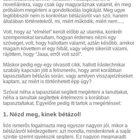
novelláinkra, vagy csak úgy magyaráznak valamit, én meg
próbálom megérteni a gondolkodás logikáját. Meg ugye
legtöbbször nem is konkrétan bétázásról van szó, hanem
általában történetekről, mi, miért működik, miért nem…,
Volt, hogy az “elmélet” került előbb az utamba, konkrét
szempontokat tanultam, hogyan érdemes nézni egy
szöveget, volt, hogy hallottam valamit, aztán később, amikor
magam követtem el egy hibát, vagy végre sikerült valami,
rájöttem, hogy “Jaaa, erről volt szó!”.
Máskor pedig egy-egy olvasott cikk, hallott írástechnikai
szabály kapcsán jött a felismerés, hogy amit korábban
tapasztaltam bétázás során, vagy amilyen visszajelzéseket
kaptam, az miért is történhetett épp úgy?
Szóval néha a tapasztalat segített megérteni a tanultakat,
néha a tanultak segítettek értelmezni a korábban
tapasztaltakat. Egyelőre pedig itt tartok a megértéssel:
1. Nézd meg, kinek bétázol!
Írós ismerős fogalmazta meg egyszer nagyon jól, mikor a
bétázásról kérdezgettem: azt mondta, mindenkinek a saját
szintje szerint igyekszik segíteni. Ez nagyon megmaradt.