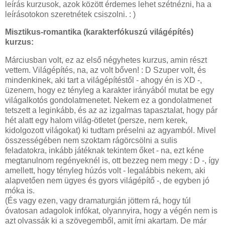
leírás kurzusok, azok között érdemes lehet szétnézni, ha a
leírásotokon szeretnétek csiszolni. : )
Misztikus-romantika (karakterfókuszú világépítés)
kurzus:
Márciusban volt, ez az első négyhetes kurzus, amin részt
vettem. Világépítés, na, az volt bőven! : D Szuper volt, és
mindenkinek, aki tart a világépítéstől - ahogy én is XD -,
üzenem, hogy ez tényleg a karakter irányából mutat be egy
világalkotós gondolatmenetet. Nekem ez a gondolatmenet
tetszett a leginkább, és az az izgalmas tapasztalat, hogy pár
hét alatt egy halom világ-ötletet (persze, nem kerek,
kidolgozott világokat) ki tudtam préselni az agyamból. Mivel
összességében nem szoktam rágörcsölni a sulis
feladatokra, inkább játéknak tekintem őket - na, ezt kéne
megtanulnom regényeknél is, ott bezzeg nem megy : D -, így
amellett, hogy tényleg húzós volt - legalábbis nekem, aki
alapvetően nem ügyes és gyors világépítő -, de egyben jó
móka is.
(És vagy ezen, vagy dramaturgián jöttem rá, hogy túl
óvatosan adagolok infókat, olyannyira, hogy a végén nem is
azt olvassák ki a szövegemből, amit írni akartam. De már