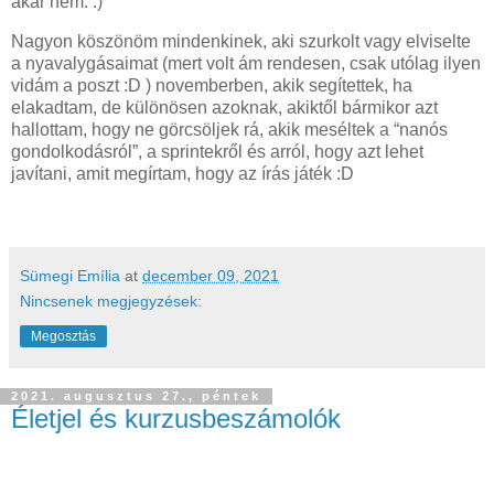
akár nem. :)
Nagyon köszönöm mindenkinek, aki szurkolt vagy elviselte
a nyavalygásaimat (mert volt ám rendesen, csak utólag ilyen
vidám a poszt :D ) novemberben, akik segítettek, ha
elakadtam, de különösen azoknak, akiktől bármikor azt
hallottam, hogy ne görcsöljek rá, akik meséltek a “nanós
gondolkodásról”, a sprintekről és arról, hogy azt lehet
javítani, amit megírtam, hogy az írás játék :D
Sümegi Emília
at
december 09, 2021
Nincsenek megjegyzések:
Megosztás
2021. augusztus 27., péntek
Életjel és kurzusbeszámolók