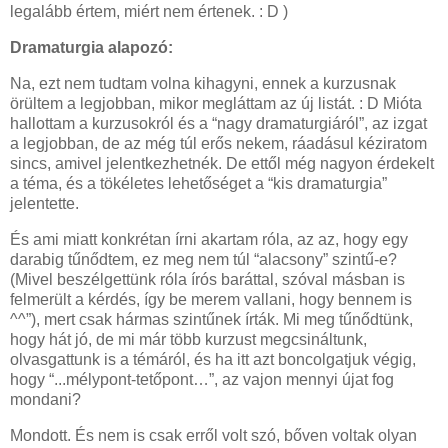
legalább értem, miért nem értenek. : D )
Dramaturgia alapozó:
Na, ezt nem tudtam volna kihagyni, ennek a kurzusnak
örültem a legjobban, mikor megláttam az új listát. : D Mióta
hallottam a kurzusokról és a “nagy dramaturgiáról”, az izgat
a legjobban, de az még túl erős nekem, ráadásul kéziratom
sincs, amivel jelentkezhetnék. De ettől még nagyon érdekelt
a téma, és a tökéletes lehetőséget a “kis dramaturgia”
jelentette.
És ami miatt konkrétan írni akartam róla, az az, hogy egy
darabig tűnődtem, ez meg nem túl “alacsony” szintű-e?
(Mivel beszélgettünk róla írós baráttal, szóval másban is
felmerült a kérdés, így be merem vallani, hogy bennem is
^^”), mert csak hármas szintűnek írták. Mi meg tűnődtünk,
hogy hát jó, de mi már több kurzust megcsináltunk,
olvasgattunk is a témáról, és ha itt azt boncolgatjuk végig,
hogy “...mélypont-tetőpont…”, az vajon mennyi újat fog
mondani?
Mondott. És nem is csak erről volt szó, bőven voltak olyan