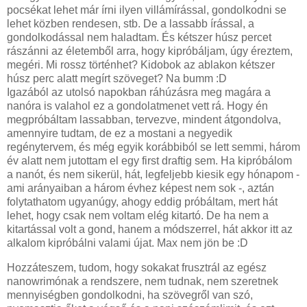
pocsékat lehet már írni ilyen villámírással, gondolkodni se
lehet közben rendesen, stb. De a lassabb írással, a
gondolkodással nem haladtam. És kétszer húsz percet
rászánni az életemből arra, hogy kipróbáljam, úgy éreztem,
megéri. Mi rossz történhet? Kidobok az ablakon kétszer
húsz perc alatt megírt szöveget? Na bumm :D
Igazából az utolsó napokban ráhúzásra meg magára a
nanóra is valahol ez a gondolatmenet vett rá. Hogy én
megpróbáltam lassabban, tervezve, mindent átgondolva,
amennyire tudtam, de ez a mostani a negyedik
regénytervem, és még egyik korábbiból se lett semmi, három
év alatt nem jutottam el egy first draftig sem. Ha kipróbálom
a nanót, és nem sikerül, hát, legfeljebb kiesik egy hónapom -
ami arányaiban a három évhez képest nem sok -, aztán
folytathatom ugyanúgy, ahogy eddig próbáltam, mert hát
lehet, hogy csak nem voltam elég kitartó. De ha nem a
kitartással volt a gond, hanem a módszerrel, hát akkor itt az
alkalom kipróbálni valami újat. Max nem jön be :D
Hozzáteszem, tudom, hogy sokakat frusztrál az egész
nanowrimónak a rendszere, nem tudnak, nem szeretnek
mennyiségben gondolkodni, ha szövegről van szó,