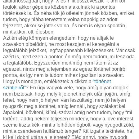
általánosságban, hogy “X és Y itt összeveszik” -, amikor
leülök, akkor gépelés közben alakulnak ki a pontos
történések is. És néha tök jó ötleteim jönnek közben, amiket
tudom, hogy hiába terveztem volna napokig az adott
fejezetet, akkor se jöttek volna, és nem is olyan spontán,
mint akkor, ott, élesben.
Azt én elég könnyen elengedtem, hogy ne álljak le
szavakon bíbelődni, ne most kezdjem el keresgélni a
legtalálóbb jelzőket, legfrappánsabb kifejezéseket. Már csak
azért is, mert ezen a ponton én még nem tudom, mi lesz oda
a legtalálóbb. Egyszerűen mert még nem látom át az
egészet, nincs meg a fejemben az egész történet pontról
pontra, és így nem is tudom mihez igazítani a szavakat.
Hogy is mondjam, emlékeztek a cikkre a
“történet
szintjeiről”
? Én úgy vagyok vele, hogy amíg olyan dolgok
nem biztosak, hogy melyik jelenet melyik után jöjjön, amíg
lehet, hogy nem jó helyen van feszültség, nem jó helyen
nyugszik meg a történet, amíg fennáll, hogy szálakat kell
átpakolni, bővíteni, kiírni, szóval amíg nem tudom, hogy “mi
történt”, addig nekem teljesen mindegy, hogy a love interest
szeme tiszta kék, mint a felhőtlen égbolt, vagy nyugodt zöld,
mint a csendesen hullámzó tenger? Kit izgat a tekintete, ha
ki kell dobni utána a jelenetet? Elég annyi, hogy nyugodt