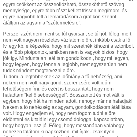
egyre csökkent az összeollózható, összeköthető szöveg
mennyisége, egyre több részt kellett frissen megírnom, és
egyre nagyobb lett a lemaradásom a grafikon szerint,
átálljon az agyam a “szótermelésre”.
Persze, azért nem ment se túl gyorsan, se túl jól, főleg, mert
nem volt nagyon részletes vázlatom előre, inkább csak a fő
ív, egy kb. elképzelés, hogy mit szeretnék kihozni a sztoriból,
és a főbb plotpontok, amikben nem is vagyok biztos, hogy
jók így. Minduntalan leálltam gondolkodni, hogy mi legyen,
hogy legyen, hogy lenne a legjobb, mert egyszerűen nem
tudok mindent megtervezni előre.
Tudom, a legtöbbeknek az időhiány a fő nehézség, ami
nekem nem volt nagy gond, szerencsére volt időm,
lehetőségem írni, és ezért is bosszantott, hogy nem
haladtam “kellő sebességgel”. Bosszantott és motivált is
egyben, hogy hát ha minden adott, nehogy már ne haladjak!
Nekem a fő nehézség az agyam, gondolkodásom átállítása
volt. Hogy engedjem el, hogy nem fogom tudni előre
eldönteni és kitalálni egy csomó dologgal kapcsolatban,
hogy hogyan lesz jó. Főleg, hogy mostanában valahogy
nehezen találom ki napközben, mit írjak - csak ilyen