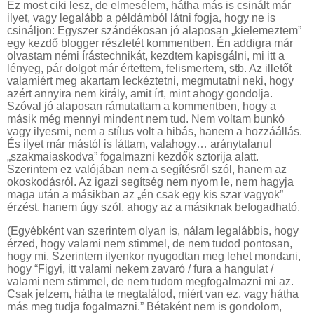
Ez most ciki lesz, de elmesélem, hátha más is csinált már
ilyet, vagy legalább a példámból látni fogja, hogy ne is
csináljon: Egyszer szándékosan jó alaposan „kielemeztem”
egy kezdő blogger részletét kommentben. Én addigra már
olvastam némi írástechnikát, kezdtem kapisgálni, mi itt a
lényeg, pár dolgot már értettem, felismertem, stb. Az illetőt
valamiért meg akartam leckéztetni, megmutatni neki, hogy
azért annyira nem király, amit írt, mint ahogy gondolja.
Szóval jó alaposan rámutattam a kommentben, hogy a
másik még mennyi mindent nem tud. Nem voltam bunkó
vagy ilyesmi, nem a stílus volt a hibás, hanem a hozzáállás.
És ilyet már mástól is láttam, valahogy… aránytalanul
„szakmaiaskodva” fogalmazni kezdők sztorija alatt.
Szerintem ez valójában nem a segítésről szól, hanem az
okoskodásról. Az igazi segítség nem nyom le, nem hagyja
maga után a másikban az „én csak egy kis szar vagyok”
érzést, hanem úgy szól, ahogy az a másiknak befogadható.
(Egyébként van szerintem olyan is, nálam legalábbis, hogy
érzed, hogy valami nem stimmel, de nem tudod pontosan,
hogy mi. Szerintem ilyenkor nyugodtan meg lehet mondani,
hogy “Figyi, itt valami nekem zavaró / fura a hangulat /
valami nem stimmel, de nem tudom megfogalmazni mi az.
Csak jelzem, hátha te megtalálod, miért van ez, vagy hátha
más meg tudja fogalmazni.” Bétaként nem is gondolom,