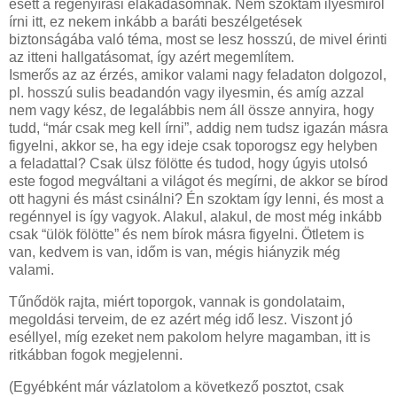
esett a regényírási elakadásomnak. Nem szoktam ilyesmiről
írni itt, ez nekem inkább a baráti beszélgetések
biztonságába való téma, most se lesz hosszú, de mivel érinti
az itteni hallgatásomat, így azért megemlítem.
Ismerős az az érzés, amikor valami nagy feladaton dolgozol,
pl. hosszú sulis beadandón vagy ilyesmin, és amíg azzal
nem vagy kész, de legalábbis nem áll össze annyira, hogy
tudd, “már csak meg kell írni”, addig nem tudsz igazán másra
figyelni, akkor se, ha egy ideje csak toporogsz egy helyben
a feladattal? Csak ülsz fölötte és tudod, hogy úgyis utolsó
este fogod megváltani a világot és megírni, de akkor se bírod
ott hagyni és mást csinálni? Én szoktam így lenni, és most a
regénnyel is így vagyok. Alakul, alakul, de most még inkább
csak “ülök fölötte” és nem bírok másra figyelni. Ötletem is
van, kedvem is van, időm is van, mégis hiányzik még
valami.
Tűnődök rajta, miért toporgok, vannak is gondolataim,
megoldási terveim, de ez azért még idő lesz. Viszont jó
eséllyel, míg ezeket nem pakolom helyre magamban, itt is
ritkábban fogok megjelenni.
(Egyébként már vázlatolom a következő posztot, csak