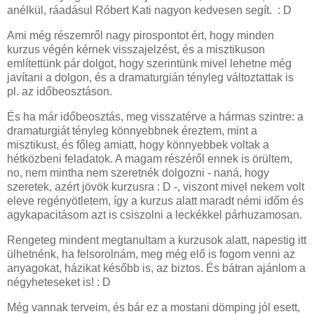
anélkül, ráadásul Róbert Kati nagyon kedvesen segít. : D
Ami még részemről nagy pirospontot ért, hogy minden
kurzus végén kérnek visszajelzést, és a misztikuson
említettünk pár dolgot, hogy szerintünk mivel lehetne még
javítani a dolgon, és a dramaturgián tényleg változtattak is
pl. az időbeosztáson.
És ha már időbeosztás, meg visszatérve a hármas szintre: a
dramaturgiát tényleg könnyebbnek éreztem, mint a
misztikust, és főleg amiatt, hogy könnyebbek voltak a
hétközbeni feladatok. A magam részéről ennek is örültem,
no, nem mintha nem szeretnék dolgozni - naná, hogy
szeretek, azért jövök kurzusra : D -, viszont mivel nekem volt
eleve regényötletem, így a kurzus alatt maradt némi időm és
agykapacitásom azt is csiszolni a leckékkel párhuzamosan.
Rengeteg mindent megtanultam a kurzusok alatt, napestig itt
ülhetnénk, ha felsorolnám, meg még elő is fogom venni az
anyagokat, házikat később is, az biztos. És bátran ajánlom a
négyheteseket is! : D
Még vannak terveim, és bár ez a mostani dömping jól esett,