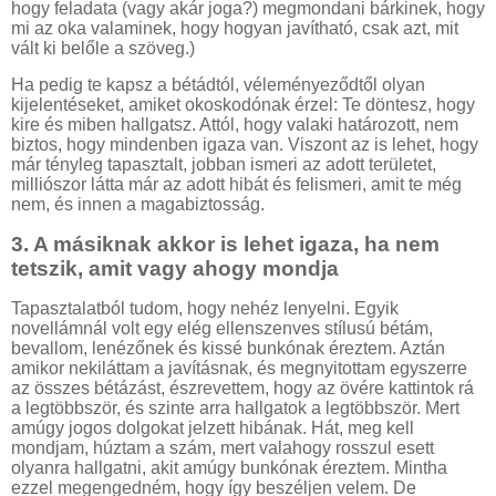
hogy feladata (vagy akár joga?) megmondani bárkinek, hogy
mi az oka valaminek, hogy hogyan javítható, csak azt, mit
vált ki belőle a szöveg.)
Ha pedig te kapsz a bétádtól, véleményeződtől olyan
kijelentéseket, amiket okoskodónak érzel: Te döntesz, hogy
kire és miben hallgatsz. Attól, hogy valaki határozott, nem
biztos, hogy mindenben igaza van. Viszont az is lehet, hogy
már tényleg tapasztalt, jobban ismeri az adott területet,
milliószor látta már az adott hibát és felismeri, amit te még
nem, és innen a magabiztosság.
3. A másiknak akkor is lehet igaza, ha nem
tetszik, amit vagy ahogy mondja
Tapasztalatból tudom, hogy nehéz lenyelni. Egyik
novellámnál volt egy elég ellenszenves stílusú bétám,
bevallom, lenézőnek és kissé bunkónak éreztem. Aztán
amikor nekiláttam a javításnak, és megnyitottam egyszerre
az összes bétázást, észrevettem, hogy az övére kattintok rá
a legtöbbször, és szinte arra hallgatok a legtöbbször. Mert
amúgy jogos dolgokat jelzett hibának. Hát, meg kell
mondjam, húztam a szám, mert valahogy rosszul esett
olyanra hallgatni, akit amúgy bunkónak éreztem. Mintha
ezzel megengedném, hogy így beszéljen velem. De