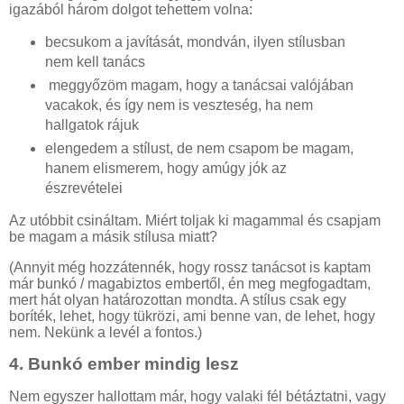
igazából három dolgot tehettem volna:
becsukom a javítását, mondván, ilyen stílusban
nem kell tanács
meggyőzöm magam, hogy a tanácsai valójában
vacakok, és így nem is veszteség, ha nem
hallgatok rájuk
elengedem a stílust, de nem csapom be magam,
hanem elismerem, hogy amúgy jók az
észrevételei
Az utóbbit csináltam. Miért toljak ki magammal és csapjam
be magam a másik stílusa miatt?
(Annyit még hozzátennék, hogy rossz tanácsot is kaptam
már bunkó / magabiztos embertől, én meg megfogadtam,
mert hát olyan határozottan mondta. A stílus csak egy
boríték, lehet, hogy tükrözi, ami benne van, de lehet, hogy
nem. Nekünk a levél a fontos.)
4.
Bunkó ember mindig lesz
Nem egyszer hallottam már, hogy valaki fél bétáztatni, vagy