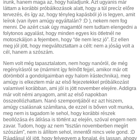
írunk, hanem maga az, hogy haladjunk. Azt ugyanis már
láttam a korábbi próbálkozások alatt, hogy a túl precíz előre
tervezés, és így az, hogy tényleg kapásból jó is legyen, amit
leírok (van ilyen amúgy egyáltalán? :D ), nekem nem fog
menni. De azért csak úgy magamtól nem tudtam elengedni a
folytonos agyalást, hogy minden egyes kis ötletnél ne
motoszkáljon a fejemben, hogy “de nem lesz jó”. Ez ellen
meg jól jött, hogy megváltoztattam a célt: nem a jóság volt a
cél, hanem a szószám.
Nem volt még tapasztalatom, nem hogy nanóról, de még
regényírásról se (mármint így felnőtt fejjel, amikor már ott
dörömböl a gondolgaimban egy halom írástechnika), meg
amúgy is elkeztem már az első fejezetekkel próbálkozást
valamivel korábban, ami jól is jött november elejére. Addigra
már volt némi anyagom, amit az első napokban
összeollózhattam. Nanó szempontjából ez azt hiszem,
amúgy csalásnak számítana, de ezzel is bőven volt munka,
meg nem is tagadom le sehol, hogy korábbi részek
beollózása és átírása is történt az elején, szóval engem nem
zavar. Tudom, hogy az nem “tisztán novemberben megírt
szószám”, nem is állítom sehol, innentől nincs vele gond. :D
Ráadásul jól jött, hogy felvegyem a fonalat, és lassan, ahogy