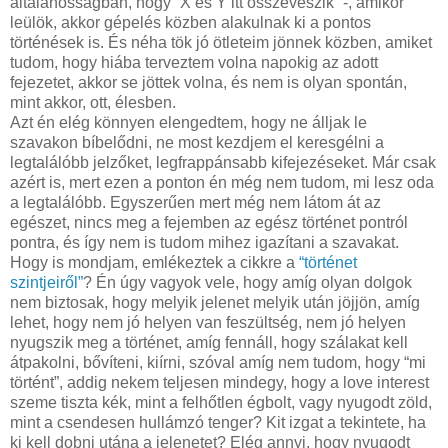
általánosságban, hogy “X és Y itt összeveszik” -, amikor
leülök, akkor gépelés közben alakulnak ki a pontos
történések is. És néha tök jó ötleteim jönnek közben, amiket
tudom, hogy hiába terveztem volna napokig az adott
fejezetet, akkor se jöttek volna, és nem is olyan spontán,
mint akkor, ott, élesben.
Azt én elég könnyen elengedtem, hogy ne álljak le
szavakon bíbelődni, ne most kezdjem el keresgélni a
legtalálóbb jelzőket, legfrappánsabb kifejezéseket. Már csak
azért is, mert ezen a ponton én még nem tudom, mi lesz oda
a legtalálóbb. Egyszerűen mert még nem látom át az
egészet, nincs meg a fejemben az egész történet pontról
pontra, és így nem is tudom mihez igazítani a szavakat.
Hogy is mondjam, emlékeztek a cikkre a
“történet
szintjeiről”
? Én úgy vagyok vele, hogy amíg olyan dolgok
nem biztosak, hogy melyik jelenet melyik után jöjjön, amíg
lehet, hogy nem jó helyen van feszültség, nem jó helyen
nyugszik meg a történet, amíg fennáll, hogy szálakat kell
átpakolni, bővíteni, kiírni, szóval amíg nem tudom, hogy “mi
történt”, addig nekem teljesen mindegy, hogy a love interest
szeme tiszta kék, mint a felhőtlen égbolt, vagy nyugodt zöld,
mint a csendesen hullámzó tenger? Kit izgat a tekintete, ha
ki kell dobni utána a jelenetet? Elég annyi, hogy nyugodt