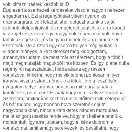
volt, cifrázni ráérek később is :D
Épp ezért a szerkezeti kérdéseket viszont nagyon nehezen
engedtem el. Ezt a regényötletet vittem nyáron kis
dramaturgiára, volt feladat, ahol dolgozhattunk a saját
sztorink plotpontjaival, és rengeteget segített az arra kapott
visszajelzés, szóval egy nagyjábóli képem már volt, hová
tartok az egésszel, és hogyan mehetnék arra, amerre én
szeretnék. De a sztori egy csomó helyen még lyukas, a
világom hiányos, a karaktereket meg kidolgoztam,
amennyire tudtam, de most már azt éreztem, hogy a többit
majd megmutatják magukból írás közben. És így, pláne nulla
regényírói tapasztalattal, hiába akarta egy részem
vonalzóval kimérni, hogy melyik jelenet pontosan milyen
irányba viszi a sztorit, nőnek-e a tétek, jó-e a feszültség -
nyugalom helye, aránya, pontosan mit reagáljanak a
karakterek, nem ment. És valahogy nem is élveztem volna.
Szeretem, amikor írás közben nincs előttem milliméterpapír
és bár tudom, hogy honnan hova szeretnék eljutni
nagyvonalakban, nincs a karakterek minden mozdulata
mellé szigorú utasítás rendelve, hogy mit kellene tenniük,
mondaniuk. Így arra jutottam, hogy el kéne dobnom a
vonalzómat, amit amúgy se élvezek, és bevállalni, hogy