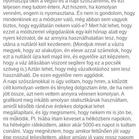
nyomasztja őket a végső és a napi szószámlimit, és ezt
teljesen meg tudom érteni. Azt hiszem, ha komolyan
venném, engem is nyomasztana. És nem is gondolom, hogy
mindenkinek ez a módszer való, még abban sem vagyok
biztos, hogy egyáltalán nekem való-e? Mert hát lehet, hogy
ezzel a módszerrel végigdarálok egy-két hónap alatt egy
nyers kéziratot, de az annyira használhatatlan lesz, hogy
utána a nulláról kell kezdenem. (Mondjuk mivel a vázra
megyek, hogy az alakuljon, én eleve azzal számolok, hogy
ezt a nulláról újra kell majd írni, és egyelőre azt képzelem,
hogy a váz átlásában viszont segíteni fog ez a pocsék
szöveg is.) Aztán lehet, hogy még vázalkotáshoz sem lesz
használható. De ezen egyelőre nem aggódok.
A napi szószámokkal is úgy voltam, hogy hmm, a kitűzött
célt komolyan vettem és tényleg dolgoztam érte, de ha nem
jött össze, azt nem vettem annyira véresen komolyan. A
grafikont meg inkább amolyan statisztikának használtam,
amiről később ránézve érdekes dolgokat lehet
megállapítani, és így megismerni, hogy nekem mi is jön be,
mi működik. Pl. hiába írtam keveset a hétközbeni napokon,
ha hétvégén ráfeküdtem, akkor akár 5000-es napot is tudtam
csinálni. Vagy megnéztem, hogy amikor feltűnően jól vagy
épp rosszul teljesítettem, akkor amúgy jó vagy rossz napom