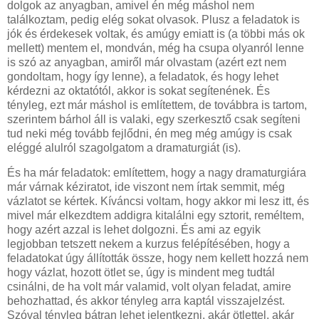
dolgok az anyagban, amivel én még máshol nem
találkoztam, pedig elég sokat olvasok. Plusz a feladatok is
jók és érdekesek voltak, és amúgy emiatt is (a többi más ok
mellett) mentem el, mondván, még ha csupa olyanról lenne
is szó az anyagban, amiről már olvastam (azért ezt nem
gondoltam, hogy így lenne), a feladatok, és hogy lehet
kérdezni az oktatótól, akkor is sokat segítenének. És
tényleg, ezt már máshol is említettem, de továbbra is tartom,
szerintem bárhol áll is valaki, egy szerkesztő csak segíteni
tud neki még tovább fejlődni, én meg még amúgy is csak
eléggé alulról szagolgatom a dramaturgiát (is).
És ha már feladatok: említettem, hogy a nagy dramaturgiára
már várnak kéziratot, ide viszont nem írtak semmit, még
vázlatot se kértek. Kíváncsi voltam, hogy akkor mi lesz itt, és
mivel már elkezdtem addigra kitalálni egy sztorit, reméltem,
hogy azért azzal is lehet dolgozni. És ami az egyik
legjobban tetszett nekem a kurzus felépítésében, hogy a
feladatokat úgy állították össze, hogy nem kellett hozzá nem
hogy vázlat, hozott ötlet se, úgy is mindent meg tudtál
csinálni, de ha volt már valamid, volt olyan feladat, amire
behozhattad, és akkor tényleg arra kaptál visszajelzést.
Szóval tényleg bátran lehet jelentkezni, akár ötlettel, akár