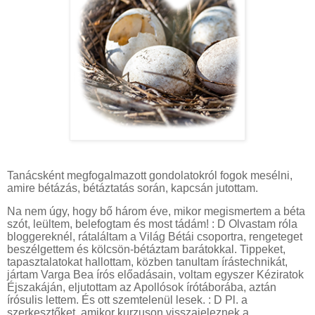
Tanácsként megfogalmazott gondolatokról fogok mesélni,
amire bétázás, bétáztatás során, kapcsán jutottam.
Na nem úgy, hogy bő három éve, mikor megismertem a béta
szót, leültem, belefogtam és most tádám! : D Olvastam róla
bloggereknél, rátaláltam a Világ Bétái csoportra, rengeteget
beszélgettem és kölcsön-bétáztam barátokkal. Tippeket,
tapasztalatokat hallottam, közben tanultam írástechnikát,
jártam Varga Bea írós előadásain, voltam egyszer Kéziratok
Éjszakáján, eljutottam az Apollósok írótáborába, aztán
írósulis lettem. És ott szemtelenül lesek. : D Pl. a
szerkesztőket, amikor kurzuson visszajeleznek a