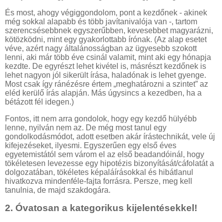
És most, ahogy végiggondolom, pont a kezdőnek - akinek
még sokkal alapabb és több javítanivalója van -, tartom
szerencsésebbnek egyszerűbben, kevesebbet magyarázni,
kötözködni, mint egy gyakorlottabb írónak. (Az alap esetet
véve, azért nagy általánosságban az ügyesebb szokott
lenni, aki már több éve csinál valamit, mint aki egy hónapja
kezdte. De egyrészt lehet kivétel is, másrészt kezdőnek is
lehet nagyon jól sikerült írása, haladónak is lehet gyenge.
Most csak így ránézésre értem „meghatározni a szintet” az
eléd kerülő írás alapján. Más úgysincs a kezedben, ha a
bétázott fél idegen.)
Fontos, itt nem arra gondolok, hogy egy kezdő hülyébb
lenne, nyilván nem az. De még most tanul egy
gondolkodásmódot, adott esetben akár írástechnikát, vele új
kifejezéseket, ilyesmi. Egyszerűen egy első éves
egyetemistától sem várom el az első beadandóinál, hogy
tökéletesen levezesse egy hipotézis bizonyítását/cáfolatát a
dolgozatában, tökéletes képaláírásokkal és hibátlanul
hivatkozva mindenféle-fajta forrásra. Persze, meg kell
tanulnia, de majd szakdogára.
2. Óvatosan a kategorikus kijelentésekkel!