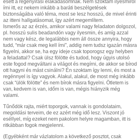
esett a regényírási elakadásomnak. Nem szoktam ilyesmiről
írni itt, ez nekem inkább a baráti beszélgetések
biztonságába való téma, most se lesz hosszú, de mivel érinti
az itteni hallgatásomat, így azért megemlítem.
Ismerős az az érzés, amikor valami nagy feladaton dolgozol,
pl. hosszú sulis beadandón vagy ilyesmin, és amíg azzal
nem vagy kész, de legalábbis nem áll össze annyira, hogy
tudd, “már csak meg kell írni”, addig nem tudsz igazán másra
figyelni, akkor se, ha egy ideje csak toporogsz egy helyben
a feladattal? Csak ülsz fölötte és tudod, hogy úgyis utolsó
este fogod megváltani a világot és megírni, de akkor se bírod
ott hagyni és mást csinálni? Én szoktam így lenni, és most a
regénnyel is így vagyok. Alakul, alakul, de most még inkább
csak “ülök fölötte” és nem bírok másra figyelni. Ötletem is
van, kedvem is van, időm is van, mégis hiányzik még
valami.
Tűnődök rajta, miért toporgok, vannak is gondolataim,
megoldási terveim, de ez azért még idő lesz. Viszont jó
eséllyel, míg ezeket nem pakolom helyre magamban, itt is
ritkábban fogok megjelenni.
(Egyébként már vázlatolom a következő posztot, csak