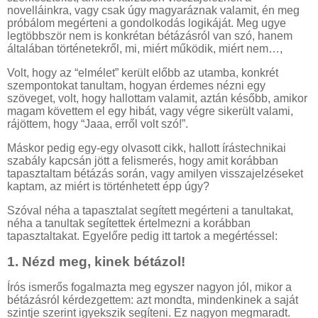
novelláinkra, vagy csak úgy magyaráznak valamit, én meg
próbálom megérteni a gondolkodás logikáját. Meg ugye
legtöbbször nem is konkrétan bétázásról van szó, hanem
általában történetekről, mi, miért működik, miért nem…,
Volt, hogy az “elmélet” került előbb az utamba, konkrét
szempontokat tanultam, hogyan érdemes nézni egy
szöveget, volt, hogy hallottam valamit, aztán később, amikor
magam követtem el egy hibát, vagy végre sikerült valami,
rájöttem, hogy “Jaaa, erről volt szó!”.
Máskor pedig egy-egy olvasott cikk, hallott írástechnikai
szabály kapcsán jött a felismerés, hogy amit korábban
tapasztaltam bétázás során, vagy amilyen visszajelzéseket
kaptam, az miért is történhetett épp úgy?
Szóval néha a tapasztalat segített megérteni a tanultakat,
néha a tanultak segítettek értelmezni a korábban
tapasztaltakat. Egyelőre pedig itt tartok a megértéssel:
1. Nézd meg, kinek bétázol!
Írós ismerős fogalmazta meg egyszer nagyon jól, mikor a
bétázásról kérdezgettem: azt mondta, mindenkinek a saját
szintje szerint igyekszik segíteni. Ez nagyon megmaradt.