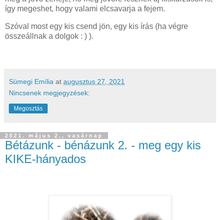
így megeshet, hogy valami elcsavarja a fejem.
Szóval most egy kis csend jön, egy kis írás (ha végre
összeállnak a dolgok : ) ).
Sümegi Emília
at
augusztus 27, 2021
Nincsenek megjegyzések:
Megosztás
2021. május 2., vasárnap
Bétázunk - bénázunk 2. - meg egy kis
KIKE-hányados