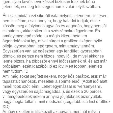
igen, ilyen kevés tervezéssel biztosan lesznek béna
jelenetek, esetleg felesleges hurok valamelyik szálban.
És csak miután ezt sikerült valamelyest letennem - teljesen
nem is célom, csak annyira, hogy haladni tudjak, és ne
kössön meg a folytonos agyalás és aggódás, hogy nem jól
csinálom -, akkor sikerült a szószámokra figyelnem. És
amúgy meglepő módon a mégis kikerülhetetlen
átgondolásokat így, mivel sürget a grafikon szépen nyíló
ollója, gyorsabban lepörgetem, mint amúgy tenném.
Egyszerűen van az egészben egy lendület, gyorsabban
döntök, és persze nem biztos, hogy jól, de mivel akkor se
lenne biztos, ha többször ennyi időt szánnék rá, és azt már
próbáltam, ezért igazából jó ez így. Mert jobban jelenleg
nem tudom. :D
Ami még sokat segített nekem, hogy írós barátok, akik már
tapasztalt nanósok, meséltek a sprintelésről (Adott idő alatt
minél több szót leírni. Lehet egymással is “versenyezni”,
vagy egyszerűen saját magaddal.), és ezek a 20 perces
villámgépelések nekem annyira jó játéknak bizonyultak,
hogy megtartottam, mint módszer. (Legalábbis a first drafthoz
XD)
Amúgy ez ellen is tiltakozott az agyam, mert hát milyen