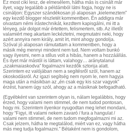
Ez most ciki lesz, de elmesélem, hátha más is csinált már
ilyet, vagy legalább a példámból látni fogja, hogy ne is
csináljon: Egyszer szándékosan jó alaposan „kielemeztem”
egy kezdő blogger részletét kommentben. Én addigra már
olvastam némi írástechnikát, kezdtem kapisgálni, mi itt a
lényeg, pár dolgot már értettem, felismertem, stb. Az illetőt
valamiért meg akartam leckéztetni, megmutatni neki, hogy
azért annyira nem király, amit írt, mint ahogy gondolja.
Szóval jó alaposan rámutattam a kommentben, hogy a
másik még mennyi mindent nem tud. Nem voltam bunkó
vagy ilyesmi, nem a stílus volt a hibás, hanem a hozzáállás.
És ilyet már mástól is láttam, valahogy… aránytalanul
„szakmaiaskodva” fogalmazni kezdők sztorija alatt.
Szerintem ez valójában nem a segítésről szól, hanem az
okoskodásról. Az igazi segítség nem nyom le, nem hagyja
maga után a másikban az „én csak egy kis szar vagyok”
érzést, hanem úgy szól, ahogy az a másiknak befogadható.
(Egyébként van szerintem olyan is, nálam legalábbis, hogy
érzed, hogy valami nem stimmel, de nem tudod pontosan,
hogy mi. Szerintem ilyenkor nyugodtan meg lehet mondani,
hogy “Figyi, itt valami nekem zavaró / fura a hangulat /
valami nem stimmel, de nem tudom megfogalmazni mi az.
Csak jelzem, hátha te megtalálod, miért van ez, vagy hátha
más meg tudja fogalmazni.” Bétaként nem is gondolom,