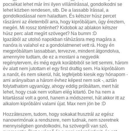
pocsékat lehet már írni ilyen villámírással, gondolkodni se
lehet közben rendesen, stb. De a lassabb írással, a
gondolkodással nem haladtam. És kétszer húsz percet
rászánni az életemből arra, hogy kipróbáljam, úgy éreztem,
megéri. Mi rossz történhet? Kidobok az ablakon kétszer
húsz perc alatt megírt szöveget? Na bumm :D
Igazából az utolsó napokban ráhúzásra meg magára a
nanóra is valahol ez a gondolatmenet vett rá. Hogy én
megpróbáltam lassabban, tervezve, mindent átgondolva,
amennyire tudtam, de ez a mostani a negyedik
regénytervem, és még egyik korábbiból se lett semmi, három
év alatt nem jutottam el egy first draftig sem. Ha kipróbálom
a nanót, és nem sikerül, hát, legfeljebb kiesik egy hónapom -
ami arányaiban a három évhez képest nem sok -, aztán
folytathatom ugyanúgy, ahogy eddig próbáltam, mert hát
lehet, hogy csak nem voltam elég kitartó. De ha nem a
kitartással volt a gond, hanem a módszerrel, hát akkor itt az
alkalom kipróbálni valami újat. Max nem jön be :D
Hozzáteszem, tudom, hogy sokakat frusztrál az egész
nanowrimónak a rendszere, nem tudnak, nem szeretnek
mennyiségben gondolkodni, ha szövegről van szó,