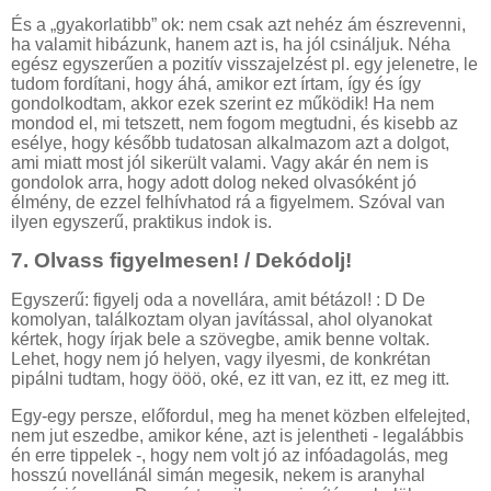
És a „gyakorlatibb” ok: nem csak azt nehéz ám észrevenni,
ha valamit hibázunk, hanem azt is, ha jól csináljuk. Néha
egész egyszerűen a pozitív visszajelzést pl. egy jelenetre, le
tudom fordítani, hogy áhá, amikor ezt írtam, így és így
gondolkodtam, akkor ezek szerint ez működik! Ha nem
mondod el, mi tetszett, nem fogom megtudni, és kisebb az
esélye, hogy később tudatosan alkalmazom azt a dolgot,
ami miatt most jól sikerült valami. Vagy akár én nem is
gondolok arra, hogy adott dolog neked olvasóként jó
élmény, de ezzel felhívhatod rá a figyelmem. Szóval van
ilyen egyszerű, praktikus indok is.
7.
Olvass figyelmesen! / Dekódolj!
Egyszerű: figyelj oda a novellára, amit bétázol! : D De
komolyan, találkoztam olyan javítással, ahol olyanokat
kértek, hogy írjak bele a szövegbe, amik benne voltak.
Lehet, hogy nem jó helyen, vagy ilyesmi, de konkrétan
pipálni tudtam, hogy ööö, oké, ez itt van, ez itt, ez meg itt.
Egy-egy persze, előfordul, meg ha menet közben elfelejted,
nem jut eszedbe, amikor kéne, azt is jelentheti - legalábbis
én erre tippelek -, hogy nem volt jó az infóadagolás, meg
hosszú novellánál simán megesik, nekem is aranyhal