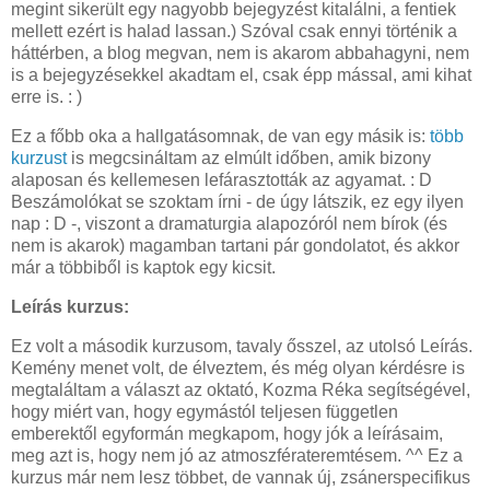
megint sikerült egy nagyobb bejegyzést kitalálni, a fentiek
mellett ezért is halad lassan.) Szóval csak ennyi történik a
háttérben, a blog megvan, nem is akarom abbahagyni, nem
is a bejegyzésekkel akadtam el, csak épp mással, ami kihat
erre is. : )
Ez a főbb oka a hallgatásomnak, de van egy másik is:
több
kurzust
is megcsináltam az elmúlt időben, amik bizony
alaposan és kellemesen lefárasztották az agyamat. : D
Beszámolókat se szoktam írni - de úgy látszik, ez egy ilyen
nap : D -, viszont a dramaturgia alapozóról nem bírok (és
nem is akarok) magamban tartani pár gondolatot, és akkor
már a többiből is kaptok egy kicsit.
Leírás kurzus:
Ez volt a második kurzusom, tavaly ősszel, az utolsó Leírás.
Kemény menet volt, de élveztem, és még olyan kérdésre is
megtaláltam a választ az oktató, Kozma Réka segítségével,
hogy miért van, hogy egymástól teljesen független
emberektől egyformán megkapom, hogy jók a leírásaim,
meg azt is, hogy nem jó az atmoszférateremtésem. ^^ Ez a
kurzus már nem lesz többet, de vannak új, zsánerspecifikus