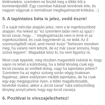
történetekre, szerintem ne fosztd meg a többi írót a
kommentjeidtől. Egy csomóan hálásak lennének érte, és
nagyon vágynak a normálisan megfogalmazott kritikára. : )
5.
A tapintatos béta is jelez, vedd észre!
Ő a saját mércéje alapján jelez, nem a te ingerküszöböd
alapján. Ha neked az "ez szerintem talán nem az igazi /
kicsit zavar, hogy…" megfogalmazás nem is érné el az
ingerküszöböd, és csak legyintenél rá, ne tedd. Az ő
szemszögéből nézd, amit mond: kvázi "Nehezen mondom
meg, ha valami nem tetszik, de ez már zavar annyira, hogy
szóvá tegyem". Magaddal tolsz ki, ha nem figyelsz rá.
Most csak tippelek, meg részben magamból indulok ki, hogy
vajon mi lehet a különbség, ha a bétát tényleg csak egy
kicsit zavarja az említett dolog, vagy ha tapintatos jellem?
Szerintem ha az egész szöveg során végig óvatosan
fogalmaz, akkor esélyesen inkább tapintatos, de ha csak
egy-egy megjegyzése ilyen, a többi magabiztosabb,
kevésbé óvatos, akkor a „kicsit zavar” nála valószínűleg
tényleg annyit jelent, hogy egy kicsit zavarja.
6.
Pozitívat is visszajelezhetsz!