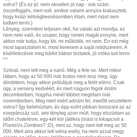
volt-e? (És ez pl. nem okvetlen jó nap - sok szám
összefüggés, mert volt, amikor valami annyira kiakasztott,
hogy kvázi kétségbeesésemben írtam, mert mást nem
tudtam tenni.)
Lényeg, szerintem teljesen oké, ha valaki azt mondja, ez
nem neki való, és szuper, hogy ismeri magát ennyire, mert
akkor már tudja, hogy kb. mi működik, mi nem. Én ezt még
most tapasztalom ki, most keresem a saját módszereim. A
kísérletezésre meg bárkit bátran biztatok, jó móka tud lenni
^^
Szóval, nem lett meg a nanó. Még a fele se. Mert mikor
láttam, hogy az 50 000 már biztos nem lesz meg, úgy
döntöttem, hogy akkor próbáljuk meg a felét elérni. Csak
úgy, a verseny kedvéért, és mert nagyon fogok örülni
decemberben, hogyha minél többet megírtam már
novemberben. Meg mert miért adnám fel, mielőtt vesztettem
volna? Így belehúztam, és épp ezért jobban bosszant az az
ezerpárszáz szó, ami tényleg azon múlt, hogy elszúrtam az
időm chatelésre, egy-két kör játékra (mást is kikapcsol a
PlantsVs.Zombies? :D), mint az, hogy nem lett meg az 50
000. Mert arra akkor lett volna esély, ha nem azzal megy