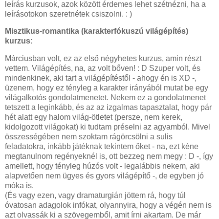
leírás kurzusok, azok között érdemes lehet szétnézni, ha a
leírásotokon szeretnétek csiszolni. : )
Misztikus-romantika (karakterfókuszú világépítés)
kurzus:
Márciusban volt, ez az első négyhetes kurzus, amin részt
vettem. Világépítés, na, az volt bőven! : D Szuper volt, és
mindenkinek, aki tart a világépítéstől - ahogy én is XD -,
üzenem, hogy ez tényleg a karakter irányából mutat be egy
világalkotós gondolatmenetet. Nekem ez a gondolatmenet
tetszett a leginkább, és az az izgalmas tapasztalat, hogy pár
hét alatt egy halom világ-ötletet (persze, nem kerek,
kidolgozott világokat) ki tudtam préselni az agyamból. Mivel
összességében nem szoktam rágörcsölni a sulis
feladatokra, inkább játéknak tekintem őket - na, ezt kéne
megtanulnom regényeknél is, ott bezzeg nem megy : D -, így
amellett, hogy tényleg húzós volt - legalábbis nekem, aki
alapvetően nem ügyes és gyors világépítő -, de egyben jó
móka is.
(És vagy ezen, vagy dramaturgián jöttem rá, hogy túl
óvatosan adagolok infókat, olyannyira, hogy a végén nem is
azt olvassák ki a szövegemből, amit írni akartam. De már