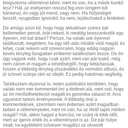
blogsztorira véleményt kérni, mert mi van, ha a másik bunkó
lesz? Hát, az esélyesen rosszul fog esni (engem tuti
bántana), és vagy jót mond, vagy nem. Ha hülyeséget
beszél, nyugodtan ignoráld, ha nem, lejátszhatod a fentieket.
De amúgy azon túl, hogy hogy aktuálisan szerez pár
kellemetlen percet, órát neked, ki meddig bosszankodik egy
ilyenen, mit tud ártani? Persze, ha valaki sok ilyennel
találkozott, megértem, ha egy idő után inkább védi magát, és
lehet, csak nekem volt szerencsém, hogy eddig nagyon
kevés tényleg faragatlan emberrel találkoztam össze. De én
úgy vagyok vele, hogy csak azért, mert van pár tuskó, még
nem zárom el magam a lehetőségtől, hogy bétáztassak,
hiszen a többség tényleg jószándékú és normális stílusú, és
jó szívvel szánja rám az idejét. Ez pedig hatalmas segítség.
Találkoztam olyannal is, neten publikálós körökben, hogy
valaki nem mer kommentet írni a történet alá, mert volt, hogy
az író minősíthetetlenül reagált és goromba választ írt. Arra
ugyanezt tartom érvényesnek. A többség örül a
kommenteknek, szerintem nem érdemes azért magadban
tartani a véleményedet, mert mi van, ha az illető tapló módon
reagál? Hát, akkor hagyd a francba, ne szánj rá több időt,
mert az igenis érték és a véleményed is az. De pár hülye
miatt, ha egyébként szívesen reagálsz az olvasott