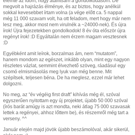
eleinte az időm, hogy átállítsam a gondolkodásom. De
megvolt a hajrázás élménye, és az biztos, hogy anélkül
sokkal kevesebbet írtam volna (a vége előtt ca. 5 nappal
még 11 000 szavam volt, ha ott feladom, mert hogy már nem
lesz meg, akkor most nem virulnék a ~24000-nek). És újra
írok! Újra fejezetekben gondolkodok! 8 év óta először újra
regényt írok! :D Egyáltalán nem érzem magam vesztesnek
:D
Egyébként amit leírok, borzalmas ám, nem “mutatom”,
hanem mondom az egészet, inkább olyan, mint egy nagyon
részletes vázlat, semmint élvezhető szöveg, ráadásul egy
csomó elmismásolás meg lyuk van még benne. Mit
szépítsek, teljesen béna. De ha meglesz, ezzel már lehet
dolgozni.
No meg, az “év végéig first draft” kihívás még él, szóval
egyszerűen nyitottam egy új projektet, újabb 50 000 szóval
(írós barát amúgy is azt mondta, neki átlag 75 000 szavasak
lettek a regényei, ahhoz lőttem be), és részemről még tart a
verseny. ^^
Január elején majd jövök újabb beszámolóval, akár sikerül,