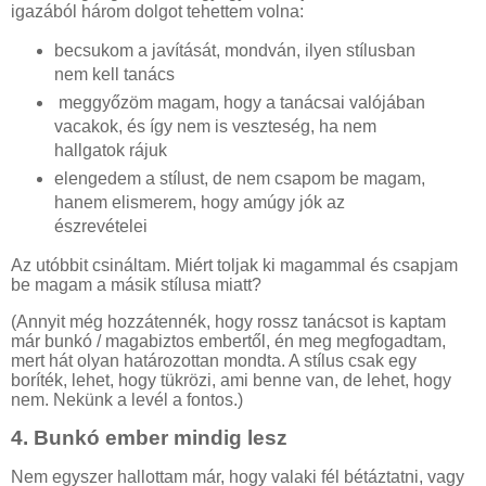
igazából három dolgot tehettem volna:
becsukom a javítását, mondván, ilyen stílusban
nem kell tanács
meggyőzöm magam, hogy a tanácsai valójában
vacakok, és így nem is veszteség, ha nem
hallgatok rájuk
elengedem a stílust, de nem csapom be magam,
hanem elismerem, hogy amúgy jók az
észrevételei
Az utóbbit csináltam. Miért toljak ki magammal és csapjam
be magam a másik stílusa miatt?
(Annyit még hozzátennék, hogy rossz tanácsot is kaptam
már bunkó / magabiztos embertől, én meg megfogadtam,
mert hát olyan határozottan mondta. A stílus csak egy
boríték, lehet, hogy tükrözi, ami benne van, de lehet, hogy
nem. Nekünk a levél a fontos.)
4.
Bunkó ember mindig lesz
Nem egyszer hallottam már, hogy valaki fél bétáztatni, vagy