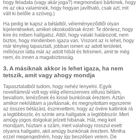
hogy feladata (vagy akár joga?) megmondani bárkinek, hogy
mi az oka valaminek, hogy hogyan javítható, csak azt, mit
vált ki belőle a szöveg.)
Ha pedig te kapsz a bétádtól, véleményeződtől olyan
kijelentéseket, amiket okoskodónak érzel: Te döntesz, hogy
kire és miben hallgatsz. Attól, hogy valaki határozott, nem
biztos, hogy mindenben igaza van. Viszont az is lehet, hogy
már tényleg tapasztalt, jobban ismeri az adott területet,
milliószor látta már az adott hibát és felismeri, amit te még
nem, és innen a magabiztosság.
3. A másiknak akkor is lehet igaza, ha nem
tetszik, amit vagy ahogy mondja
Tapasztalatból tudom, hogy nehéz lenyelni. Egyik
novellámnál volt egy elég ellenszenves stílusú bétám,
bevallom, lenézőnek és kissé bunkónak éreztem. Aztán
amikor nekiláttam a javításnak, és megnyitottam egyszerre
az összes bétázást, észrevettem, hogy az övére kattintok rá
a legtöbbször, és szinte arra hallgatok a legtöbbször. Mert
amúgy jogos dolgokat jelzett hibának. Hát, meg kell
mondjam, húztam a szám, mert valahogy rosszul esett
olyanra hallgatni, akit amúgy bunkónak éreztem. Mintha
ezzel megengedném, hogy így beszéljen velem. De