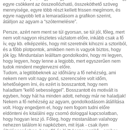
egyre csökkent az összeollózható, összeköthető szöveg
mennyisége, egyre több részt kellett frissen megírnom, és
egyre nagyobb lett a lemaradásom a grafikon szerint,
átálljon az agyam a “szótermelésre”.
Persze, azért nem ment se túl gyorsan, se túl jól, főleg, mert
nem volt nagyon részletes vázlatom előre, inkább csak a fő
ív, egy kb. elképzelés, hogy mit szeretnék kihozni a sztoriból,
és a főbb plotpontok, amikben nem is vagyok biztos, hogy
jók így. Minduntalan leálltam gondolkodni, hogy mi legyen,
hogy legyen, hogy lenne a legjobb, mert egyszerűen nem
tudok mindent megtervezni előre.
Tudom, a legtöbbeknek az időhiány a fő nehézség, ami
nekem nem volt nagy gond, szerencsére volt időm,
lehetőségem írni, és ezért is bosszantott, hogy nem
haladtam “kellő sebességgel”. Bosszantott és motivált is
egyben, hogy hát ha minden adott, nehogy már ne haladjak!
Nekem a fő nehézség az agyam, gondolkodásom átállítása
volt. Hogy engedjem el, hogy nem fogom tudni előre
eldönteni és kitalálni egy csomó dologgal kapcsolatban,
hogy hogyan lesz jó. Főleg, hogy mostanában valahogy
nehezen találom ki napközben, mit írjak - csak ilyen