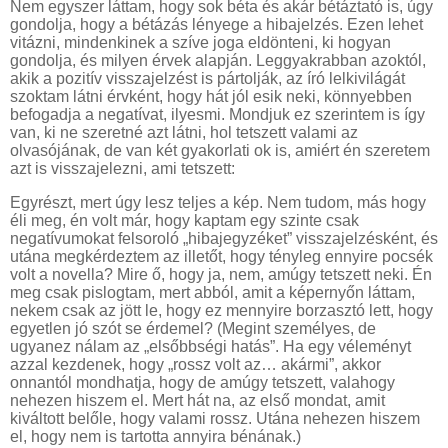
Nem egyszer láttam, hogy sok béta és akár bétáztató is, úgy
gondolja, hogy a bétázás lényege a hibajelzés. Ezen lehet
vitázni, mindenkinek a szíve joga eldönteni, ki hogyan
gondolja, és milyen érvek alapján. Leggyakrabban azoktól,
akik a pozitív visszajelzést is pártolják, az író lelkivilágát
szoktam látni érvként, hogy hát jól esik neki, könnyebben
befogadja a negatívat, ilyesmi. Mondjuk ez szerintem is így
van, ki ne szeretné azt látni, hol tetszett valami az
olvasójának, de van két gyakorlati ok is, amiért én szeretem
azt is visszajelezni, ami tetszett:
Egyrészt, mert úgy lesz teljes a kép. Nem tudom, más hogy
éli meg, én volt már, hogy kaptam egy szinte csak
negatívumokat felsoroló „hibajegyzéket” visszajelzésként, és
utána megkérdeztem az illetőt, hogy tényleg ennyire pocsék
volt a novella? Mire ő, hogy ja, nem, amúgy tetszett neki. Én
meg csak pislogtam, mert abból, amit a képernyőn láttam,
nekem csak az jött le, hogy ez mennyire borzasztó lett, hogy
egyetlen jó szót se érdemel? (Megint személyes, de
ugyanez nálam az „elsőbbségi hatás”. Ha egy véleményt
azzal kezdenek, hogy „rossz volt az… akármi”, akkor
onnantól mondhatja, hogy de amúgy tetszett, valahogy
nehezen hiszem el. Mert hát na, az első mondat, amit
kiváltott belőle, hogy valami rossz. Utána nehezen hiszem
el, hogy nem is tartotta annyira bénának.)