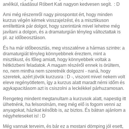
anélkül, ráadásul Róbert Kati nagyon kedvesen segít. : D
Ami még részemről nagy pirospontot ért, hogy minden
kurzus végén kérnek visszajelzést, és a misztikuson
említettünk pár dolgot, hogy szerintünk mivel lehetne még
javítani a dolgon, és a dramaturgián tényleg változtattak is
pl. az időbeosztáson.
És ha már időbeosztás, meg visszatérve a hármas szintre: a
dramaturgiát tényleg könnyebbnek éreztem, mint a
misztikust, és főleg amiatt, hogy könnyebbek voltak a
hétközbeni feladatok. A magam részéről ennek is örültem,
no, nem mintha nem szeretnék dolgozni - naná, hogy
szeretek, azért jövök kurzusra : D -, viszont mivel nekem volt
eleve regényötletem, így a kurzus alatt maradt némi időm és
agykapacitásom azt is csiszolni a leckékkel párhuzamosan.
Rengeteg mindent megtanultam a kurzusok alatt, napestig itt
ülhetnénk, ha felsorolnám, meg még elő is fogom venni az
anyagokat, házikat később is, az biztos. És bátran ajánlom a
négyheteseket is! : D
Még vannak terveim, és bár ez a mostani dömping jól esett,