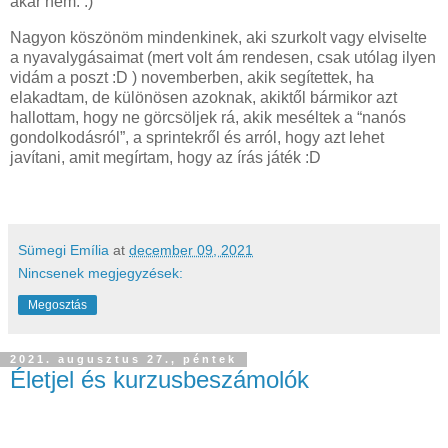
akár nem. :)
Nagyon köszönöm mindenkinek, aki szurkolt vagy elviselte
a nyavalygásaimat (mert volt ám rendesen, csak utólag ilyen
vidám a poszt :D ) novemberben, akik segítettek, ha
elakadtam, de különösen azoknak, akiktől bármikor azt
hallottam, hogy ne görcsöljek rá, akik meséltek a “nanós
gondolkodásról”, a sprintekről és arról, hogy azt lehet
javítani, amit megírtam, hogy az írás játék :D
Sümegi Emília
at
december 09, 2021
Nincsenek megjegyzések:
Megosztás
2021. augusztus 27., péntek
Életjel és kurzusbeszámolók