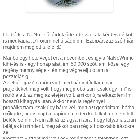
Ha bárki a NaNo felől érdeklődik (de van, aki kérdés nélkül
is megkapja :D), örömmel újságolom: Ezerpárszáz szó híján
majdnem meglett a fele! :D
Már bő egy hete véget ért a november, és így a NaNoWrimo
kihívás is - egy hónap alatt írni 50 000 szót, ami közel egy
regény mennyisége -, én meg végre eljutottam a
posztolásig.
Az első “igazi” nanóm volt, mert bár indítottam már
projekteket, meg volt, hogy megpróbáltam “csak úgy írni” is
nanó alatt, az még az elején volt, amikor újra elkezdtem írni
hosszú kihagyás után. Akkor nem is regénnyel
próbálkoztam, csak úgy bármivel, mert azt gondoltam, hátha
működik, hogy majd a papíron minden kialalkul, de nem lett
belőle semmi. Nem állt rá az agyam arra, hogy folyamatában
találjak ki mindent, meg akkoriban még a hosszabb írásokra
se.
Mostanra viszont már volt egy regényterv a fejemben, ezt