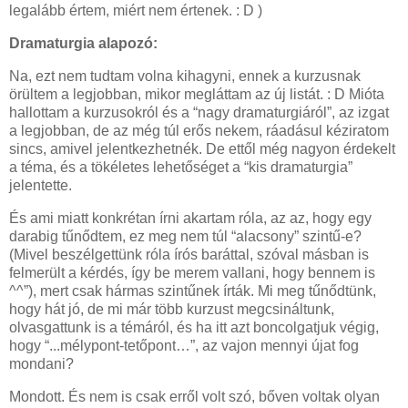
legalább értem, miért nem értenek. : D )
Dramaturgia alapozó:
Na, ezt nem tudtam volna kihagyni, ennek a kurzusnak
örültem a legjobban, mikor megláttam az új listát. : D Mióta
hallottam a kurzusokról és a “nagy dramaturgiáról”, az izgat
a legjobban, de az még túl erős nekem, ráadásul kéziratom
sincs, amivel jelentkezhetnék. De ettől még nagyon érdekelt
a téma, és a tökéletes lehetőséget a “kis dramaturgia”
jelentette.
És ami miatt konkrétan írni akartam róla, az az, hogy egy
darabig tűnődtem, ez meg nem túl “alacsony” szintű-e?
(Mivel beszélgettünk róla írós baráttal, szóval másban is
felmerült a kérdés, így be merem vallani, hogy bennem is
^^”), mert csak hármas szintűnek írták. Mi meg tűnődtünk,
hogy hát jó, de mi már több kurzust megcsináltunk,
olvasgattunk is a témáról, és ha itt azt boncolgatjuk végig,
hogy “...mélypont-tetőpont…”, az vajon mennyi újat fog
mondani?
Mondott. És nem is csak erről volt szó, bőven voltak olyan