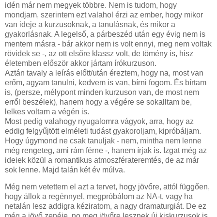
idén már nem megyek többre. Nem is tudom, hogy
mondjam, szerintem ezt valahol érzi az ember, hogy mikor
van ideje a kurzusoknak, a tanulásnak, és mikor a
gyakorlásnak. A legelső, a párbeszéd után egy évig nem is
mentem másra - bár akkor nem is volt ennyi, meg nem voltak
rövidek se -, az ott elsőre klassz volt, de tömény is, hisz
életemben először akkor jártam írókurzuson.
Aztán tavaly a leírás előtt/után éreztem, hogy na, most van
erőm, agyam tanulni, kedvem is van, bírni fogom. És bírtam
is, (persze, mélypont minden kurzuson van, de most nem
erről beszélek), hanem hogy a végére se sokalltam be,
lelkes voltam a végén is.
Most pedig valahogy nyugalomra vágyok, arra, hogy az
eddig felgyűjtött elméleti tudást gyakoroljam, kipróbáljam.
Hogy úgymond ne csak tanuljak - nem, mintha nem lenne
még rengeteg, ami rám férne -, hanem írjak is. Izgat még az
ideiek közül a romantikus atmoszférateremtés, de az már
sok lenne. Majd talán két év múlva.
Még nem vetettem el azt a tervet, hogy jövőre, attól függően,
hogy állok a regénnyel, megpróbálom az NA-t, vagy ha
netalán lesz addigra kéziratom, a nagy dramaturgiát. De ez
még a jövő zenéje, no meg jövőre lesznek új kiskurzusok is,