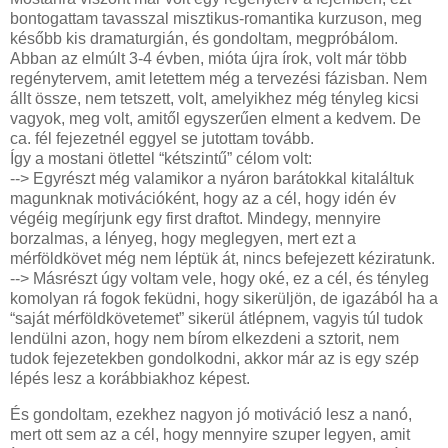
bontogattam tavasszal misztikus-romantika kurzuson, meg
később kis dramaturgián, és gondoltam, megpróbálom.
Abban az elmúlt 3-4 évben, mióta újra írok, volt már több
regénytervem, amit letettem még a tervezési fázisban. Nem
állt össze, nem tetszett, volt, amelyikhez még tényleg kicsi
vagyok, meg volt, amitől egyszerűen elment a kedvem. De
ca. fél fejezetnél eggyel se jutottam tovább.
Így a mostani ötlettel “kétszintű” célom volt:
--> Egyrészt még valamikor a nyáron barátokkal kitaláltuk
magunknak motivációként, hogy az a cél, hogy idén év
végéig megírjunk egy first draftot. Mindegy, mennyire
borzalmas, a lényeg, hogy meglegyen, mert ezt a
mérföldkövet még nem léptük át, nincs befejezett kéziratunk.
--> Másrészt úgy voltam vele, hogy oké, ez a cél, és tényleg
komolyan rá fogok feküdni, hogy sikerüljön, de igazából ha a
“saját mérföldkövetemet” sikerül átlépnem, vagyis túl tudok
lendülni azon, hogy nem bírom elkezdeni a sztorit, nem
tudok fejezetekben gondolkodni, akkor már az is egy szép
lépés lesz a korábbiakhoz képest.
És gondoltam, ezekhez nagyon jó motiváció lesz a nanó,
mert ott sem az a cél, hogy mennyire szuper legyen, amit