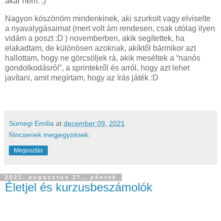
akár nem. :)
Nagyon köszönöm mindenkinek, aki szurkolt vagy elviselte
a nyavalygásaimat (mert volt ám rendesen, csak utólag ilyen
vidám a poszt :D ) novemberben, akik segítettek, ha
elakadtam, de különösen azoknak, akiktől bármikor azt
hallottam, hogy ne görcsöljek rá, akik meséltek a “nanós
gondolkodásról”, a sprintekről és arról, hogy azt lehet
javítani, amit megírtam, hogy az írás játék :D
Sümegi Emília
at
december 09, 2021
Nincsenek megjegyzések:
Megosztás
2021. augusztus 27., péntek
Életjel és kurzusbeszámolók