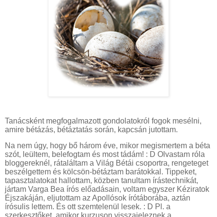
Tanácsként megfogalmazott gondolatokról fogok mesélni,
amire bétázás, bétáztatás során, kapcsán jutottam.
Na nem úgy, hogy bő három éve, mikor megismertem a béta
szót, leültem, belefogtam és most tádám! : D Olvastam róla
bloggereknél, rátaláltam a Világ Bétái csoportra, rengeteget
beszélgettem és kölcsön-bétáztam barátokkal. Tippeket,
tapasztalatokat hallottam, közben tanultam írástechnikát,
jártam Varga Bea írós előadásain, voltam egyszer Kéziratok
Éjszakáján, eljutottam az Apollósok írótáborába, aztán
írósulis lettem. És ott szemtelenül lesek. : D Pl. a
szerkesztőket, amikor kurzuson visszajeleznek a