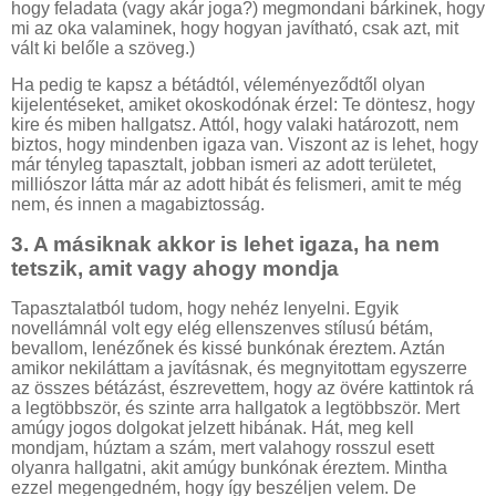
hogy feladata (vagy akár joga?) megmondani bárkinek, hogy
mi az oka valaminek, hogy hogyan javítható, csak azt, mit
vált ki belőle a szöveg.)
Ha pedig te kapsz a bétádtól, véleményeződtől olyan
kijelentéseket, amiket okoskodónak érzel: Te döntesz, hogy
kire és miben hallgatsz. Attól, hogy valaki határozott, nem
biztos, hogy mindenben igaza van. Viszont az is lehet, hogy
már tényleg tapasztalt, jobban ismeri az adott területet,
milliószor látta már az adott hibát és felismeri, amit te még
nem, és innen a magabiztosság.
3. A másiknak akkor is lehet igaza, ha nem
tetszik, amit vagy ahogy mondja
Tapasztalatból tudom, hogy nehéz lenyelni. Egyik
novellámnál volt egy elég ellenszenves stílusú bétám,
bevallom, lenézőnek és kissé bunkónak éreztem. Aztán
amikor nekiláttam a javításnak, és megnyitottam egyszerre
az összes bétázást, észrevettem, hogy az övére kattintok rá
a legtöbbször, és szinte arra hallgatok a legtöbbször. Mert
amúgy jogos dolgokat jelzett hibának. Hát, meg kell
mondjam, húztam a szám, mert valahogy rosszul esett
olyanra hallgatni, akit amúgy bunkónak éreztem. Mintha
ezzel megengedném, hogy így beszéljen velem. De