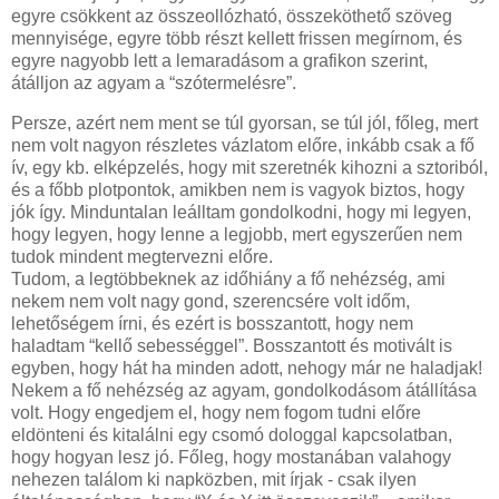
egyre csökkent az összeollózható, összeköthető szöveg
mennyisége, egyre több részt kellett frissen megírnom, és
egyre nagyobb lett a lemaradásom a grafikon szerint,
átálljon az agyam a “szótermelésre”.
Persze, azért nem ment se túl gyorsan, se túl jól, főleg, mert
nem volt nagyon részletes vázlatom előre, inkább csak a fő
ív, egy kb. elképzelés, hogy mit szeretnék kihozni a sztoriból,
és a főbb plotpontok, amikben nem is vagyok biztos, hogy
jók így. Minduntalan leálltam gondolkodni, hogy mi legyen,
hogy legyen, hogy lenne a legjobb, mert egyszerűen nem
tudok mindent megtervezni előre.
Tudom, a legtöbbeknek az időhiány a fő nehézség, ami
nekem nem volt nagy gond, szerencsére volt időm,
lehetőségem írni, és ezért is bosszantott, hogy nem
haladtam “kellő sebességgel”. Bosszantott és motivált is
egyben, hogy hát ha minden adott, nehogy már ne haladjak!
Nekem a fő nehézség az agyam, gondolkodásom átállítása
volt. Hogy engedjem el, hogy nem fogom tudni előre
eldönteni és kitalálni egy csomó dologgal kapcsolatban,
hogy hogyan lesz jó. Főleg, hogy mostanában valahogy
nehezen találom ki napközben, mit írjak - csak ilyen