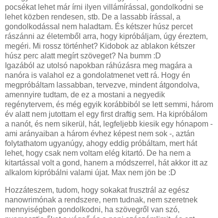
pocsékat lehet már írni ilyen villámírással, gondolkodni se
lehet közben rendesen, stb. De a lassabb írással, a
gondolkodással nem haladtam. És kétszer húsz percet
rászánni az életemből arra, hogy kipróbáljam, úgy éreztem,
megéri. Mi rossz történhet? Kidobok az ablakon kétszer
húsz perc alatt megírt szöveget? Na bumm :D
Igazából az utolsó napokban ráhúzásra meg magára a
nanóra is valahol ez a gondolatmenet vett rá. Hogy én
megpróbáltam lassabban, tervezve, mindent átgondolva,
amennyire tudtam, de ez a mostani a negyedik
regénytervem, és még egyik korábbiból se lett semmi, három
év alatt nem jutottam el egy first draftig sem. Ha kipróbálom
a nanót, és nem sikerül, hát, legfeljebb kiesik egy hónapom -
ami arányaiban a három évhez képest nem sok -, aztán
folytathatom ugyanúgy, ahogy eddig próbáltam, mert hát
lehet, hogy csak nem voltam elég kitartó. De ha nem a
kitartással volt a gond, hanem a módszerrel, hát akkor itt az
alkalom kipróbálni valami újat. Max nem jön be :D
Hozzáteszem, tudom, hogy sokakat frusztrál az egész
nanowrimónak a rendszere, nem tudnak, nem szeretnek
mennyiségben gondolkodni, ha szövegről van szó,