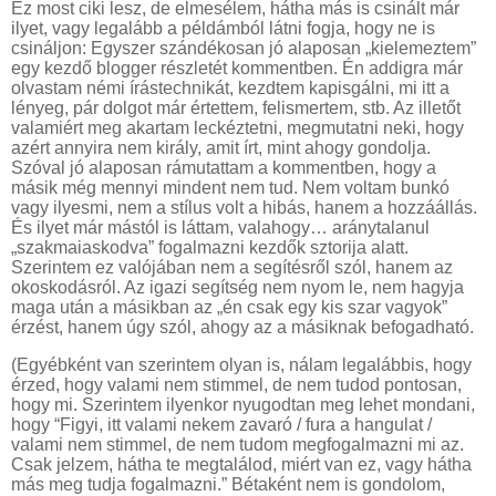
Ez most ciki lesz, de elmesélem, hátha más is csinált már
ilyet, vagy legalább a példámból látni fogja, hogy ne is
csináljon: Egyszer szándékosan jó alaposan „kielemeztem”
egy kezdő blogger részletét kommentben. Én addigra már
olvastam némi írástechnikát, kezdtem kapisgálni, mi itt a
lényeg, pár dolgot már értettem, felismertem, stb. Az illetőt
valamiért meg akartam leckéztetni, megmutatni neki, hogy
azért annyira nem király, amit írt, mint ahogy gondolja.
Szóval jó alaposan rámutattam a kommentben, hogy a
másik még mennyi mindent nem tud. Nem voltam bunkó
vagy ilyesmi, nem a stílus volt a hibás, hanem a hozzáállás.
És ilyet már mástól is láttam, valahogy… aránytalanul
„szakmaiaskodva” fogalmazni kezdők sztorija alatt.
Szerintem ez valójában nem a segítésről szól, hanem az
okoskodásról. Az igazi segítség nem nyom le, nem hagyja
maga után a másikban az „én csak egy kis szar vagyok”
érzést, hanem úgy szól, ahogy az a másiknak befogadható.
(Egyébként van szerintem olyan is, nálam legalábbis, hogy
érzed, hogy valami nem stimmel, de nem tudod pontosan,
hogy mi. Szerintem ilyenkor nyugodtan meg lehet mondani,
hogy “Figyi, itt valami nekem zavaró / fura a hangulat /
valami nem stimmel, de nem tudom megfogalmazni mi az.
Csak jelzem, hátha te megtalálod, miért van ez, vagy hátha
más meg tudja fogalmazni.” Bétaként nem is gondolom,