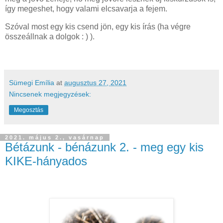
így megeshet, hogy valami elcsavarja a fejem.
Szóval most egy kis csend jön, egy kis írás (ha végre
összeállnak a dolgok : ) ).
Sümegi Emília
at
augusztus 27, 2021
Nincsenek megjegyzések:
Megosztás
2021. május 2., vasárnap
Bétázunk - bénázunk 2. - meg egy kis
KIKE-hányados