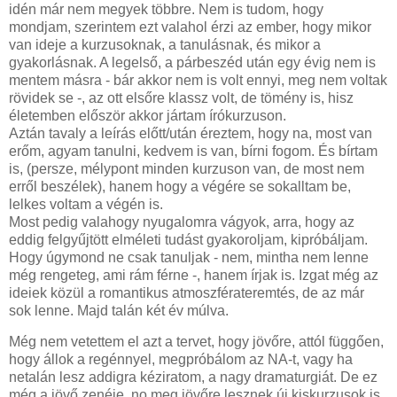
idén már nem megyek többre. Nem is tudom, hogy
mondjam, szerintem ezt valahol érzi az ember, hogy mikor
van ideje a kurzusoknak, a tanulásnak, és mikor a
gyakorlásnak. A legelső, a párbeszéd után egy évig nem is
mentem másra - bár akkor nem is volt ennyi, meg nem voltak
rövidek se -, az ott elsőre klassz volt, de tömény is, hisz
életemben először akkor jártam írókurzuson.
Aztán tavaly a leírás előtt/után éreztem, hogy na, most van
erőm, agyam tanulni, kedvem is van, bírni fogom. És bírtam
is, (persze, mélypont minden kurzuson van, de most nem
erről beszélek), hanem hogy a végére se sokalltam be,
lelkes voltam a végén is.
Most pedig valahogy nyugalomra vágyok, arra, hogy az
eddig felgyűjtött elméleti tudást gyakoroljam, kipróbáljam.
Hogy úgymond ne csak tanuljak - nem, mintha nem lenne
még rengeteg, ami rám férne -, hanem írjak is. Izgat még az
ideiek közül a romantikus atmoszférateremtés, de az már
sok lenne. Majd talán két év múlva.
Még nem vetettem el azt a tervet, hogy jövőre, attól függően,
hogy állok a regénnyel, megpróbálom az NA-t, vagy ha
netalán lesz addigra kéziratom, a nagy dramaturgiát. De ez
még a jövő zenéje, no meg jövőre lesznek új kiskurzusok is,