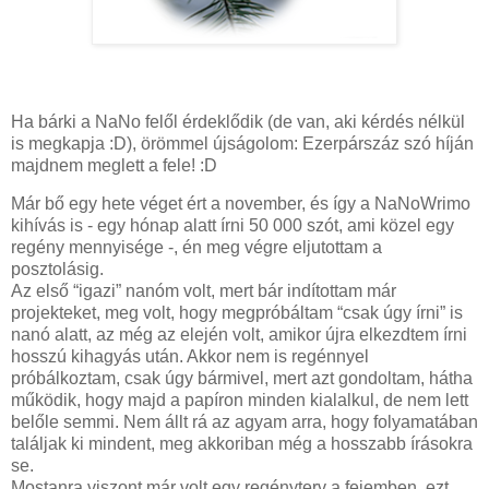
Ha bárki a NaNo felől érdeklődik (de van, aki kérdés nélkül
is megkapja :D), örömmel újságolom: Ezerpárszáz szó híján
majdnem meglett a fele! :D
Már bő egy hete véget ért a november, és így a NaNoWrimo
kihívás is - egy hónap alatt írni 50 000 szót, ami közel egy
regény mennyisége -, én meg végre eljutottam a
posztolásig.
Az első “igazi” nanóm volt, mert bár indítottam már
projekteket, meg volt, hogy megpróbáltam “csak úgy írni” is
nanó alatt, az még az elején volt, amikor újra elkezdtem írni
hosszú kihagyás után. Akkor nem is regénnyel
próbálkoztam, csak úgy bármivel, mert azt gondoltam, hátha
működik, hogy majd a papíron minden kialalkul, de nem lett
belőle semmi. Nem állt rá az agyam arra, hogy folyamatában
találjak ki mindent, meg akkoriban még a hosszabb írásokra
se.
Mostanra viszont már volt egy regényterv a fejemben, ezt