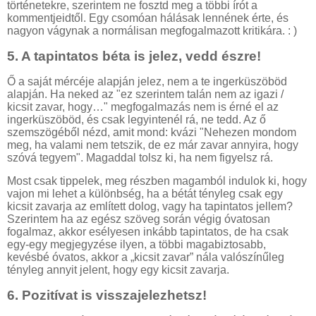
történetekre, szerintem ne fosztd meg a többi írót a
kommentjeidtől. Egy csomóan hálásak lennének érte, és
nagyon vágynak a normálisan megfogalmazott kritikára. : )
5.
A tapintatos béta is jelez, vedd észre!
Ő a saját mércéje alapján jelez, nem a te ingerküszöböd
alapján. Ha neked az "ez szerintem talán nem az igazi /
kicsit zavar, hogy…" megfogalmazás nem is érné el az
ingerküszöböd, és csak legyintenél rá, ne tedd. Az ő
szemszögéből nézd, amit mond: kvázi "Nehezen mondom
meg, ha valami nem tetszik, de ez már zavar annyira, hogy
szóvá tegyem". Magaddal tolsz ki, ha nem figyelsz rá.
Most csak tippelek, meg részben magamból indulok ki, hogy
vajon mi lehet a különbség, ha a bétát tényleg csak egy
kicsit zavarja az említett dolog, vagy ha tapintatos jellem?
Szerintem ha az egész szöveg során végig óvatosan
fogalmaz, akkor esélyesen inkább tapintatos, de ha csak
egy-egy megjegyzése ilyen, a többi magabiztosabb,
kevésbé óvatos, akkor a „kicsit zavar” nála valószínűleg
tényleg annyit jelent, hogy egy kicsit zavarja.
6.
Pozitívat is visszajelezhetsz!