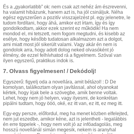
És a „gyakorlatibb” ok: nem csak azt nehéz ám észrevenni,
ha valamit hibázunk, hanem azt is, ha jól csináljuk. Néha
egész egyszerűen a pozitív visszajelzést pl. egy jelenetre, le
tudom fordítani, hogy áhá, amikor ezt írtam, így és így
gondolkodtam, akkor ezek szerint ez működik! Ha nem
mondod el, mi tetszett, nem fogom megtudni, és kisebb az
esélye, hogy később tudatosan alkalmazom azt a dolgot,
ami miatt most jól sikerült valami. Vagy akár én nem is
gondolok arra, hogy adott dolog neked olvasóként jó
élmény, de ezzel felhívhatod rá a figyelmem. Szóval van
ilyen egyszerű, praktikus indok is.
7.
Olvass figyelmesen! / Dekódolj!
Egyszerű: figyelj oda a novellára, amit bétázol! : D De
komolyan, találkoztam olyan javítással, ahol olyanokat
kértek, hogy írjak bele a szövegbe, amik benne voltak.
Lehet, hogy nem jó helyen, vagy ilyesmi, de konkrétan
pipálni tudtam, hogy ööö, oké, ez itt van, ez itt, ez meg itt.
Egy-egy persze, előfordul, meg ha menet közben elfelejted,
nem jut eszedbe, amikor kéne, azt is jelentheti - legalábbis
én erre tippelek -, hogy nem volt jó az infóadagolás, meg
hosszú novellánál simán megesik, nekem is aranyhal