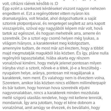
volt, cifrázni ráérek később is :D
Épp ezért a szerkezeti kérdéseket viszont nagyon nehezen
engedtem el. Ezt a regényötletet vittem nyáron kis
dramaturgiára, volt feladat, ahol dolgozhattunk a saját
sztorink plotpontjaival, és rengeteget segített az arra kapott
visszajelzés, szóval egy nagyjábóli képem már volt, hová
tartok az egésszel, és hogyan mehetnék arra, amerre én
szeretnék. De a sztori egy csomó helyen még lyukas, a
világom hiányos, a karaktereket meg kidolgoztam,
amennyire tudtam, de most már azt éreztem, hogy a többit
majd megmutatják magukból írás közben. És így, pláne nulla
regényírói tapasztalattal, hiába akarta egy részem
vonalzóval kimérni, hogy melyik jelenet pontosan milyen
irányba viszi a sztorit, nőnek-e a tétek, jó-e a feszültség -
nyugalom helye, aránya, pontosan mit reagáljanak a
karakterek, nem ment. És valahogy nem is élveztem volna.
Szeretem, amikor írás közben nincs előttem milliméterpapír
és bár tudom, hogy honnan hova szeretnék eljutni
nagyvonalakban, nincs a karakterek minden mozdulata
mellé szigorú utasítás rendelve, hogy mit kellene tenniük,
mondaniuk. Így arra jutottam, hogy el kéne dobnom a
vonalzómat, amit amúgy se élvezek, és bevállalni, hogy