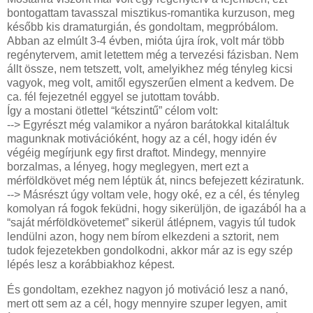
bontogattam tavasszal misztikus-romantika kurzuson, meg
később kis dramaturgián, és gondoltam, megpróbálom.
Abban az elmúlt 3-4 évben, mióta újra írok, volt már több
regénytervem, amit letettem még a tervezési fázisban. Nem
állt össze, nem tetszett, volt, amelyikhez még tényleg kicsi
vagyok, meg volt, amitől egyszerűen elment a kedvem. De
ca. fél fejezetnél eggyel se jutottam tovább.
Így a mostani ötlettel “kétszintű” célom volt:
--> Egyrészt még valamikor a nyáron barátokkal kitaláltuk
magunknak motivációként, hogy az a cél, hogy idén év
végéig megírjunk egy first draftot. Mindegy, mennyire
borzalmas, a lényeg, hogy meglegyen, mert ezt a
mérföldkövet még nem léptük át, nincs befejezett kéziratunk.
--> Másrészt úgy voltam vele, hogy oké, ez a cél, és tényleg
komolyan rá fogok feküdni, hogy sikerüljön, de igazából ha a
“saját mérföldkövetemet” sikerül átlépnem, vagyis túl tudok
lendülni azon, hogy nem bírom elkezdeni a sztorit, nem
tudok fejezetekben gondolkodni, akkor már az is egy szép
lépés lesz a korábbiakhoz képest.
És gondoltam, ezekhez nagyon jó motiváció lesz a nanó,
mert ott sem az a cél, hogy mennyire szuper legyen, amit