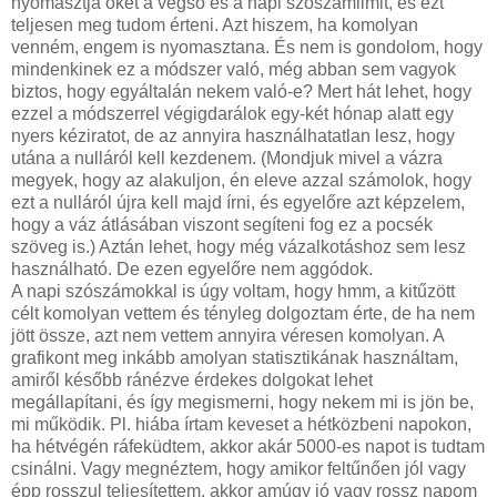
nyomasztja őket a végső és a napi szószámlimit, és ezt
teljesen meg tudom érteni. Azt hiszem, ha komolyan
venném, engem is nyomasztana. És nem is gondolom, hogy
mindenkinek ez a módszer való, még abban sem vagyok
biztos, hogy egyáltalán nekem való-e? Mert hát lehet, hogy
ezzel a módszerrel végigdarálok egy-két hónap alatt egy
nyers kéziratot, de az annyira használhatatlan lesz, hogy
utána a nulláról kell kezdenem. (Mondjuk mivel a vázra
megyek, hogy az alakuljon, én eleve azzal számolok, hogy
ezt a nulláról újra kell majd írni, és egyelőre azt képzelem,
hogy a váz átlásában viszont segíteni fog ez a pocsék
szöveg is.) Aztán lehet, hogy még vázalkotáshoz sem lesz
használható. De ezen egyelőre nem aggódok.
A napi szószámokkal is úgy voltam, hogy hmm, a kitűzött
célt komolyan vettem és tényleg dolgoztam érte, de ha nem
jött össze, azt nem vettem annyira véresen komolyan. A
grafikont meg inkább amolyan statisztikának használtam,
amiről később ránézve érdekes dolgokat lehet
megállapítani, és így megismerni, hogy nekem mi is jön be,
mi működik. Pl. hiába írtam keveset a hétközbeni napokon,
ha hétvégén ráfeküdtem, akkor akár 5000-es napot is tudtam
csinálni. Vagy megnéztem, hogy amikor feltűnően jól vagy
épp rosszul teljesítettem, akkor amúgy jó vagy rossz napom