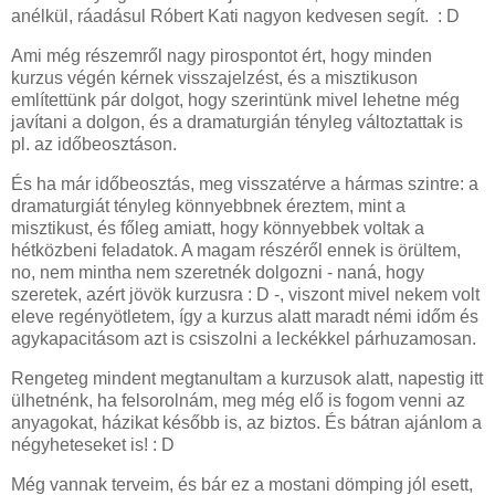
anélkül, ráadásul Róbert Kati nagyon kedvesen segít. : D
Ami még részemről nagy pirospontot ért, hogy minden
kurzus végén kérnek visszajelzést, és a misztikuson
említettünk pár dolgot, hogy szerintünk mivel lehetne még
javítani a dolgon, és a dramaturgián tényleg változtattak is
pl. az időbeosztáson.
És ha már időbeosztás, meg visszatérve a hármas szintre: a
dramaturgiát tényleg könnyebbnek éreztem, mint a
misztikust, és főleg amiatt, hogy könnyebbek voltak a
hétközbeni feladatok. A magam részéről ennek is örültem,
no, nem mintha nem szeretnék dolgozni - naná, hogy
szeretek, azért jövök kurzusra : D -, viszont mivel nekem volt
eleve regényötletem, így a kurzus alatt maradt némi időm és
agykapacitásom azt is csiszolni a leckékkel párhuzamosan.
Rengeteg mindent megtanultam a kurzusok alatt, napestig itt
ülhetnénk, ha felsorolnám, meg még elő is fogom venni az
anyagokat, házikat később is, az biztos. És bátran ajánlom a
négyheteseket is! : D
Még vannak terveim, és bár ez a mostani dömping jól esett,