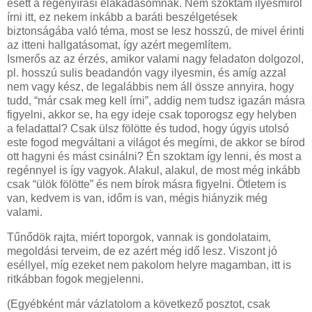
esett a regényírási elakadásomnak. Nem szoktam ilyesmiről
írni itt, ez nekem inkább a baráti beszélgetések
biztonságába való téma, most se lesz hosszú, de mivel érinti
az itteni hallgatásomat, így azért megemlítem.
Ismerős az az érzés, amikor valami nagy feladaton dolgozol,
pl. hosszú sulis beadandón vagy ilyesmin, és amíg azzal
nem vagy kész, de legalábbis nem áll össze annyira, hogy
tudd, “már csak meg kell írni”, addig nem tudsz igazán másra
figyelni, akkor se, ha egy ideje csak toporogsz egy helyben
a feladattal? Csak ülsz fölötte és tudod, hogy úgyis utolsó
este fogod megváltani a világot és megírni, de akkor se bírod
ott hagyni és mást csinálni? Én szoktam így lenni, és most a
regénnyel is így vagyok. Alakul, alakul, de most még inkább
csak “ülök fölötte” és nem bírok másra figyelni. Ötletem is
van, kedvem is van, időm is van, mégis hiányzik még
valami.
Tűnődök rajta, miért toporgok, vannak is gondolataim,
megoldási terveim, de ez azért még idő lesz. Viszont jó
eséllyel, míg ezeket nem pakolom helyre magamban, itt is
ritkábban fogok megjelenni.
(Egyébként már vázlatolom a következő posztot, csak