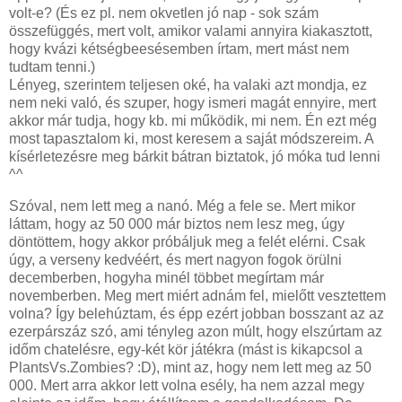
volt-e? (És ez pl. nem okvetlen jó nap - sok szám
összefüggés, mert volt, amikor valami annyira kiakasztott,
hogy kvázi kétségbeesésemben írtam, mert mást nem
tudtam tenni.)
Lényeg, szerintem teljesen oké, ha valaki azt mondja, ez
nem neki való, és szuper, hogy ismeri magát ennyire, mert
akkor már tudja, hogy kb. mi működik, mi nem. Én ezt még
most tapasztalom ki, most keresem a saját módszereim. A
kísérletezésre meg bárkit bátran biztatok, jó móka tud lenni
^^
Szóval, nem lett meg a nanó. Még a fele se. Mert mikor
láttam, hogy az 50 000 már biztos nem lesz meg, úgy
döntöttem, hogy akkor próbáljuk meg a felét elérni. Csak
úgy, a verseny kedvéért, és mert nagyon fogok örülni
decemberben, hogyha minél többet megírtam már
novemberben. Meg mert miért adnám fel, mielőtt vesztettem
volna? Így belehúztam, és épp ezért jobban bosszant az az
ezerpárszáz szó, ami tényleg azon múlt, hogy elszúrtam az
időm chatelésre, egy-két kör játékra (mást is kikapcsol a
PlantsVs.Zombies? :D), mint az, hogy nem lett meg az 50
000. Mert arra akkor lett volna esély, ha nem azzal megy