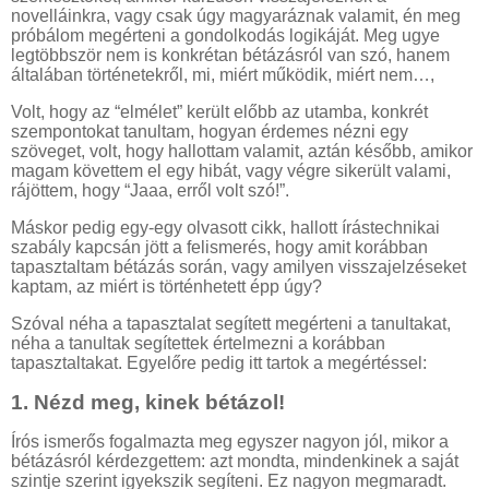
novelláinkra, vagy csak úgy magyaráznak valamit, én meg
próbálom megérteni a gondolkodás logikáját. Meg ugye
legtöbbször nem is konkrétan bétázásról van szó, hanem
általában történetekről, mi, miért működik, miért nem…,
Volt, hogy az “elmélet” került előbb az utamba, konkrét
szempontokat tanultam, hogyan érdemes nézni egy
szöveget, volt, hogy hallottam valamit, aztán később, amikor
magam követtem el egy hibát, vagy végre sikerült valami,
rájöttem, hogy “Jaaa, erről volt szó!”.
Máskor pedig egy-egy olvasott cikk, hallott írástechnikai
szabály kapcsán jött a felismerés, hogy amit korábban
tapasztaltam bétázás során, vagy amilyen visszajelzéseket
kaptam, az miért is történhetett épp úgy?
Szóval néha a tapasztalat segített megérteni a tanultakat,
néha a tanultak segítettek értelmezni a korábban
tapasztaltakat. Egyelőre pedig itt tartok a megértéssel:
1. Nézd meg, kinek bétázol!
Írós ismerős fogalmazta meg egyszer nagyon jól, mikor a
bétázásról kérdezgettem: azt mondta, mindenkinek a saját
szintje szerint igyekszik segíteni. Ez nagyon megmaradt.