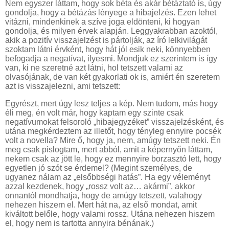
Nem egyszer láttam, hogy sok béta és akár bétáztató is, úgy
gondolja, hogy a bétázás lényege a hibajelzés. Ezen lehet
vitázni, mindenkinek a szíve joga eldönteni, ki hogyan
gondolja, és milyen érvek alapján. Leggyakrabban azoktól,
akik a pozitív visszajelzést is pártolják, az író lelkivilágát
szoktam látni érvként, hogy hát jól esik neki, könnyebben
befogadja a negatívat, ilyesmi. Mondjuk ez szerintem is így
van, ki ne szeretné azt látni, hol tetszett valami az
olvasójának, de van két gyakorlati ok is, amiért én szeretem
azt is visszajelezni, ami tetszett:
Egyrészt, mert úgy lesz teljes a kép. Nem tudom, más hogy
éli meg, én volt már, hogy kaptam egy szinte csak
negatívumokat felsoroló „hibajegyzéket” visszajelzésként, és
utána megkérdeztem az illetőt, hogy tényleg ennyire pocsék
volt a novella? Mire ő, hogy ja, nem, amúgy tetszett neki. Én
meg csak pislogtam, mert abból, amit a képernyőn láttam,
nekem csak az jött le, hogy ez mennyire borzasztó lett, hogy
egyetlen jó szót se érdemel? (Megint személyes, de
ugyanez nálam az „elsőbbségi hatás”. Ha egy véleményt
azzal kezdenek, hogy „rossz volt az… akármi”, akkor
onnantól mondhatja, hogy de amúgy tetszett, valahogy
nehezen hiszem el. Mert hát na, az első mondat, amit
kiváltott belőle, hogy valami rossz. Utána nehezen hiszem
el, hogy nem is tartotta annyira bénának.)