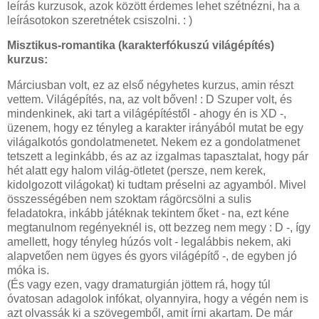
leírás kurzusok, azok között érdemes lehet szétnézni, ha a
leírásotokon szeretnétek csiszolni. : )
Misztikus-romantika (karakterfókuszú világépítés)
kurzus:
Márciusban volt, ez az első négyhetes kurzus, amin részt
vettem. Világépítés, na, az volt bőven! : D Szuper volt, és
mindenkinek, aki tart a világépítéstől - ahogy én is XD -,
üzenem, hogy ez tényleg a karakter irányából mutat be egy
világalkotós gondolatmenetet. Nekem ez a gondolatmenet
tetszett a leginkább, és az az izgalmas tapasztalat, hogy pár
hét alatt egy halom világ-ötletet (persze, nem kerek,
kidolgozott világokat) ki tudtam préselni az agyamból. Mivel
összességében nem szoktam rágörcsölni a sulis
feladatokra, inkább játéknak tekintem őket - na, ezt kéne
megtanulnom regényeknél is, ott bezzeg nem megy : D -, így
amellett, hogy tényleg húzós volt - legalábbis nekem, aki
alapvetően nem ügyes és gyors világépítő -, de egyben jó
móka is.
(És vagy ezen, vagy dramaturgián jöttem rá, hogy túl
óvatosan adagolok infókat, olyannyira, hogy a végén nem is
azt olvassák ki a szövegemből, amit írni akartam. De már