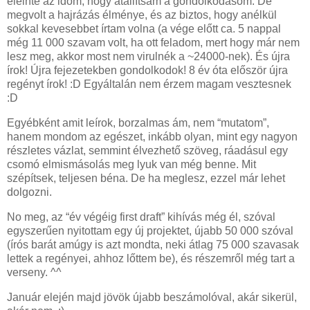
eleinte az időm, hogy átállítsam a gondolkodásom. De
megvolt a hajrázás élménye, és az biztos, hogy anélkül
sokkal kevesebbet írtam volna (a vége előtt ca. 5 nappal
még 11 000 szavam volt, ha ott feladom, mert hogy már nem
lesz meg, akkor most nem virulnék a ~24000-nek). És újra
írok! Újra fejezetekben gondolkodok! 8 év óta először újra
regényt írok! :D Egyáltalán nem érzem magam vesztesnek
:D
Egyébként amit leírok, borzalmas ám, nem “mutatom”,
hanem mondom az egészet, inkább olyan, mint egy nagyon
részletes vázlat, semmint élvezhető szöveg, ráadásul egy
csomó elmismásolás meg lyuk van még benne. Mit
szépítsek, teljesen béna. De ha meglesz, ezzel már lehet
dolgozni.
No meg, az “év végéig first draft” kihívás még él, szóval
egyszerűen nyitottam egy új projektet, újabb 50 000 szóval
(írós barát amúgy is azt mondta, neki átlag 75 000 szavasak
lettek a regényei, ahhoz lőttem be), és részemről még tart a
verseny. ^^
Január elején majd jövök újabb beszámolóval, akár sikerül,