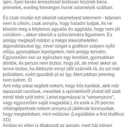
igen, ilyen kevés tervezéssel biztosan lesznek béna
jelenetek, esetleg felesleges hurok valamelyik szálban.
És csak miután ezt sikerült valamelyest letennem - teljesen
nem is célom, csak annyira, hogy haladni tudjak, és ne
kössön meg a folytonos agyalás és aggódás, hogy nem jól
csinálom -, akkor sikerült a szószámokra figyelnem. És
amúgy meglepő módon a mégis kikerülhetetlen
átgondolásokat így, mivel sürget a grafikon szépen nyíló
ollója, gyorsabban lepörgetem, mint amúgy tenném.
Egyszerűen van az egészben egy lendület, gyorsabban
döntök, és persze nem biztos, hogy jól, de mivel akkor se
lenne biztos, ha többször ennyi időt szánnék rá, és azt már
próbáltam, ezért igazából jó ez így. Mert jobban jelenleg
nem tudom. :D
Ami még sokat segített nekem, hogy írós barátok, akik már
tapasztalt nanósok, meséltek a sprintelésről (Adott idő alatt
minél több szót leírni. Lehet egymással is “versenyezni”,
vagy egyszerűen saját magaddal.), és ezek a 20 perces
villámgépelések nekem annyira jó játéknak bizonyultak,
hogy megtartottam, mint módszer. (Legalábbis a first drafthoz
XD)
Amúgy ez ellen is tiltakozott az agyam, mert hát milyen