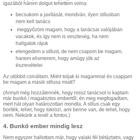
igazából három dolgot tehettem volna:
becsukom a javítását, mondván, ilyen stílusban
nem kell tanács
meggyőzöm magam, hogy a tanácsai valójában
vacakok, és így nem is veszteség, ha nem
hallgatok rájuk
elengedem a stílust, de nem csapom be magam,
hanem elismerem, hogy amúgy jók az
észrevételei
Az utóbbit csináltam. Miért toljak ki magammal és csapjam
be magam a másik stílusa miatt?
(Annyit még hozzátennék, hogy rossz tanácsot is kaptam
már bunkó / magabiztos embertől, én meg megfogadtam,
mert hát olyan határozottan mondta. A stílus csak egy
boríték, lehet, hogy tükrözi, ami benne van, de lehet, hogy
nem. Nekünk a levél a fontos.)
4.
Bunkó ember mindig lesz
Nem egyszer hallottam már, hogy valaki fél bétáztatni, vagy