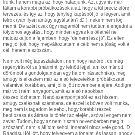
írunk, hanem maga az, hogy haladjunk. Azt ugyanis már
láttam a korábbi próbálkozások alatt, hogy a túl precíz előre
tervezés, és így az, hogy tényleg kapásból jó is legyen, amit
leírok (van ilyen amúgy egyáltalán? :D ), nekem nem fog
menni. De azért csak úgy magamtól nem tudtam elengedni a
folytonos agyalást, hogy minden egyes kis ötletnél ne
motoszkáljon a fejemben, hogy “de nem lesz jó”. Ez ellen
meg jól jött, hogy megváltoztattam a célt: nem a jóság volt a
cél, hanem a szószám.
Nem volt még tapasztalatom, nem hogy nanóról, de még
regényírásról se (mármint így felnőtt fejjel, amikor már ott
dörömböl a gondolgaimban egy halom írástechnika), meg
amúgy is elkeztem már az első fejezetekkel próbálkozást
valamivel korábban, ami jól is jött november elejére. Addigra
már volt némi anyagom, amit az első napokban
összeollózhattam. Nanó szempontjából ez azt hiszem,
amúgy csalásnak számítana, de ezzel is bőven volt munka,
meg nem is tagadom le sehol, hogy korábbi részek
beollózása és átírása is történt az elején, szóval engem nem
zavar. Tudom, hogy az nem “tisztán novemberben megírt
szószám”, nem is állítom sehol, innentől nincs vele gond. :D
Ráadásul jól jött, hogy felvegyem a fonalat, és lassan, ahogy