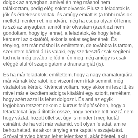
dolgok az anyagban, amivel én még máshol nem
találkoztam, pedig elég sokat olvasok. Plusz a feladatok is
jók és érdekesek voltak, és amúgy emiatt is (a többi más ok
mellett) mentem el, mondván, még ha csupa olyanról lenne
is szó az anyagban, amiről már olvastam (azért ezt nem
gondoltam, hogy így lenne), a feladatok, és hogy lehet
kérdezni az oktatótól, akkor is sokat segítenének. És
tényleg, ezt már máshol is említettem, de továbbra is tartom,
szerintem bárhol áll is valaki, egy szerkesztő csak segíteni
tud neki még tovább fejlődni, én meg még amúgy is csak
eléggé alulról szagolgatom a dramaturgiát (is).
És ha már feladatok: említettem, hogy a nagy dramaturgiára
már várnak kéziratot, ide viszont nem írtak semmit, még
vázlatot se kértek. Kíváncsi voltam, hogy akkor mi lesz itt, és
mivel már elkezdtem addigra kitalálni egy sztorit, reméltem,
hogy azért azzal is lehet dolgozni. És ami az egyik
legjobban tetszett nekem a kurzus felépítésében, hogy a
feladatokat úgy állították össze, hogy nem kellett hozzá nem
hogy vázlat, hozott ötlet se, úgy is mindent meg tudtál
csinálni, de ha volt már valamid, volt olyan feladat, amire
behozhattad, és akkor tényleg arra kaptál visszajelzést.
Szóval tényleg bátran lehet jelentkezni, akár ötlettel, akár