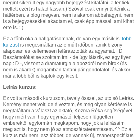
megint sikerült egy nagyobb bejegyzést kitalálni, a fentiek
mellett ezért is halad lassan.) Szóval csak ennyi történik a
háttérben, a blog megvan, nem is akarom abbahagyni, nem
is a bejegyzésekkel akadtam el, csak épp mással, ami kihat
erre is. : )
Ez a főbb oka a hallgatásomnak, de van egy másik is:
több
kurzust
is megcsináltam az elmúlt időben, amik bizony
alaposan és kellemesen lefárasztották az agyamat. : D
Beszámolókat se szoktam írni - de úgy látszik, ez egy ilyen
nap : D -, viszont a dramaturgia alapozóról nem bírok (és
nem is akarok) magamban tartani pár gondolatot, és akkor
már a többiből is kaptok egy kicsit.
Leírás kurzus:
Ez volt a második kurzusom, tavaly ősszel, az utolsó Leírás.
Kemény menet volt, de élveztem, és még olyan kérdésre is
megtaláltam a választ az oktató, Kozma Réka segítségével,
hogy miért van, hogy egymástól teljesen független
emberektől egyformán megkapom, hogy jók a leírásaim,
meg azt is, hogy nem jó az atmoszférateremtésem. ^^ Ez a
kurzus már nem lesz többet, de vannak új, zsánerspecifikus