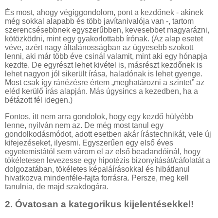
És most, ahogy végiggondolom, pont a kezdőnek - akinek
még sokkal alapabb és több javítanivalója van -, tartom
szerencsésebbnek egyszerűbben, kevesebbet magyarázni,
kötözködni, mint egy gyakorlottabb írónak. (Az alap esetet
véve, azért nagy általánosságban az ügyesebb szokott
lenni, aki már több éve csinál valamit, mint aki egy hónapja
kezdte. De egyrészt lehet kivétel is, másrészt kezdőnek is
lehet nagyon jól sikerült írása, haladónak is lehet gyenge.
Most csak így ránézésre értem „meghatározni a szintet” az
eléd kerülő írás alapján. Más úgysincs a kezedben, ha a
bétázott fél idegen.)
Fontos, itt nem arra gondolok, hogy egy kezdő hülyébb
lenne, nyilván nem az. De még most tanul egy
gondolkodásmódot, adott esetben akár írástechnikát, vele új
kifejezéseket, ilyesmi. Egyszerűen egy első éves
egyetemistától sem várom el az első beadandóinál, hogy
tökéletesen levezesse egy hipotézis bizonyítását/cáfolatát a
dolgozatában, tökéletes képaláírásokkal és hibátlanul
hivatkozva mindenféle-fajta forrásra. Persze, meg kell
tanulnia, de majd szakdogára.
2. Óvatosan a kategorikus kijelentésekkel!