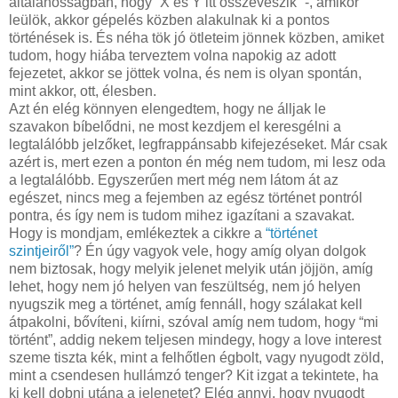
általánosságban, hogy “X és Y itt összeveszik” -, amikor
leülök, akkor gépelés közben alakulnak ki a pontos
történések is. És néha tök jó ötleteim jönnek közben, amiket
tudom, hogy hiába terveztem volna napokig az adott
fejezetet, akkor se jöttek volna, és nem is olyan spontán,
mint akkor, ott, élesben.
Azt én elég könnyen elengedtem, hogy ne álljak le
szavakon bíbelődni, ne most kezdjem el keresgélni a
legtalálóbb jelzőket, legfrappánsabb kifejezéseket. Már csak
azért is, mert ezen a ponton én még nem tudom, mi lesz oda
a legtalálóbb. Egyszerűen mert még nem látom át az
egészet, nincs meg a fejemben az egész történet pontról
pontra, és így nem is tudom mihez igazítani a szavakat.
Hogy is mondjam, emlékeztek a cikkre a
“történet
szintjeiről”
? Én úgy vagyok vele, hogy amíg olyan dolgok
nem biztosak, hogy melyik jelenet melyik után jöjjön, amíg
lehet, hogy nem jó helyen van feszültség, nem jó helyen
nyugszik meg a történet, amíg fennáll, hogy szálakat kell
átpakolni, bővíteni, kiírni, szóval amíg nem tudom, hogy “mi
történt”, addig nekem teljesen mindegy, hogy a love interest
szeme tiszta kék, mint a felhőtlen égbolt, vagy nyugodt zöld,
mint a csendesen hullámzó tenger? Kit izgat a tekintete, ha
ki kell dobni utána a jelenetet? Elég annyi, hogy nyugodt