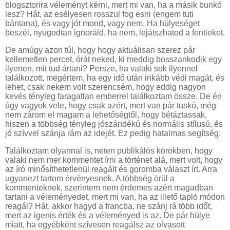
blogsztorira véleményt kérni, mert mi van, ha a másik bunkó
lesz? Hát, az esélyesen rosszul fog esni (engem tuti
bántana), és vagy jót mond, vagy nem. Ha hülyeséget
beszél, nyugodtan ignoráld, ha nem, lejátszhatod a fentieket.
De amúgy azon túl, hogy hogy aktuálisan szerez pár
kellemetlen percet, órát neked, ki meddig bosszankodik egy
ilyenen, mit tud ártani? Persze, ha valaki sok ilyennel
találkozott, megértem, ha egy idő után inkább védi magát, és
lehet, csak nekem volt szerencsém, hogy eddig nagyon
kevés tényleg faragatlan emberrel találkoztam össze. De én
úgy vagyok vele, hogy csak azért, mert van pár tuskó, még
nem zárom el magam a lehetőségtől, hogy bétáztassak,
hiszen a többség tényleg jószándékú és normális stílusú, és
jó szívvel szánja rám az idejét. Ez pedig hatalmas segítség.
Találkoztam olyannal is, neten publikálós körökben, hogy
valaki nem mer kommentet írni a történet alá, mert volt, hogy
az író minősíthetetlenül reagált és goromba választ írt. Arra
ugyanezt tartom érvényesnek. A többség örül a
kommenteknek, szerintem nem érdemes azért magadban
tartani a véleményedet, mert mi van, ha az illető tapló módon
reagál? Hát, akkor hagyd a francba, ne szánj rá több időt,
mert az igenis érték és a véleményed is az. De pár hülye
miatt, ha egyébként szívesen reagálsz az olvasott