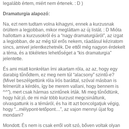
legalább értem, miért nem értenek. : D )
Dramaturgia alapozó:
Na, ezt nem tudtam volna kihagyni, ennek a kurzusnak
örültem a legjobban, mikor megláttam az új listát. : D Mióta
hallottam a kurzusokról és a “nagy dramaturgiáról”, az izgat
a legjobban, de az még túl erős nekem, ráadásul kéziratom
sincs, amivel jelentkezhetnék. De ettől még nagyon érdekelt
a téma, és a tökéletes lehetőséget a “kis dramaturgia”
jelentette.
És ami miatt konkrétan írni akartam róla, az az, hogy egy
darabig tűnődtem, ez meg nem túl “alacsony” szintű-e?
(Mivel beszélgettünk róla írós baráttal, szóval másban is
felmerült a kérdés, így be merem vallani, hogy bennem is
^^”), mert csak hármas szintűnek írták. Mi meg tűnődtünk,
hogy hát jó, de mi már több kurzust megcsináltunk,
olvasgattunk is a témáról, és ha itt azt boncolgatjuk végig,
hogy “...mélypont-tetőpont…”, az vajon mennyi újat fog
mondani?
Mondott. És nem is csak erről volt szó, bőven voltak olyan