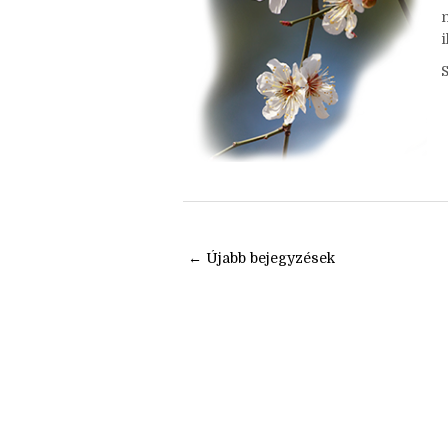
v
i
← Újabb bejegyzések