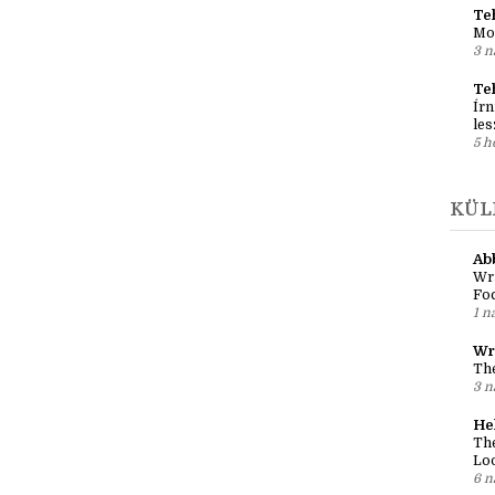
Reg
al
2 n
Teh
Mo
3 n
Te
Írn
les
5 h
KÜL
Ab
Wri
Fo
1 n
Wr
The
3 n