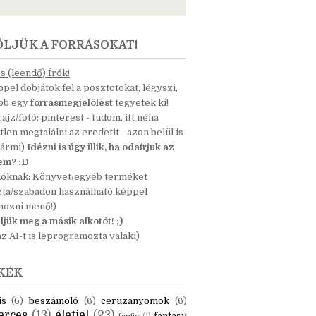
ÖLJÜK A FORRÁSOKAT!
 (leendő) Írók!
pel dobjátok fel a posztotokat, légyszi,
ább egy
forrásmegjelölést
tegyetek ki!
 rajz/fotó; pinterest - tudom, itt néha
tlen megtalálni az eredetit - azon belül is
bármi)
Idézni is úgy illik, ha odaírjuk az
nem? :D
dóknak: Könyvet/egyéb terméket
zta/szabadon használható képpel
mozni menő!)
ljük meg a másik alkotót! ;)
z AI-t is leprogramozta valaki)