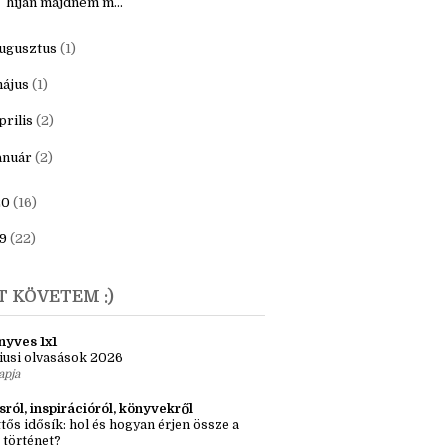
ecember
(1)
aNoWriMo 2021. - "ezerpárszáz szó
híján majdnem m...
ugusztus
(1)
ájus
(1)
prilis
(2)
anuár
(2)
20
(16)
9
(22)
T KÖVETEM :)
nyves 1x1
iusi olvasások 2026
apja