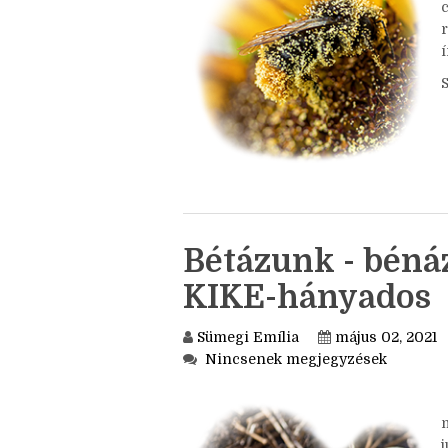
c
í
Bétázunk - bénáz
KIKE-hányados
Sümegi Emília
május 02, 2021
Nincsenek megjegyzések