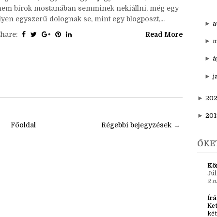
xD Pedig már legalább nyár óta tervezem, és legalább
▼
d
fél éve gyűjtöm hozzá a jegyzeteket egy doksiban. (A
N
ége az lesz, hogy írok egy bejegyzést arról, miért
nem bírok mostanában semminek nekiállni, még egy
lyen egyszerű dolognak se, mint egy blogposzt,...
►
a
Share:
Read More
►
m
►
á
►
j
►
20
►
201
Főoldal
Régebbi bejegyzések →
ŐKE
Kö
Júl
2 n