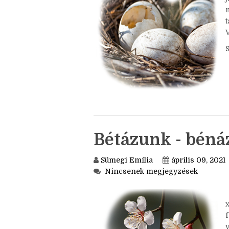
t
V
Bétázunk - béná
Sümegi Emília
április 09, 2021
Nincsenek megjegyzések