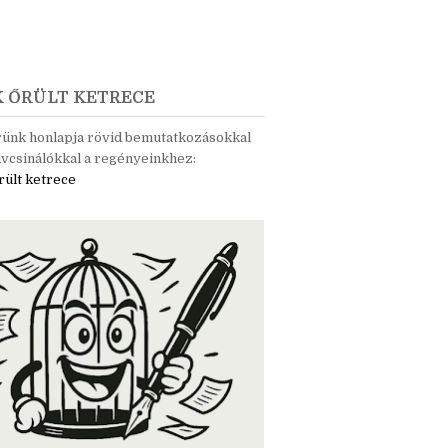
K ŐRÜLT KETRECE
rünk honlapja rövid bemutatkozásokkal
vcsinálókkal a regényeinkhez:
rült ketrece