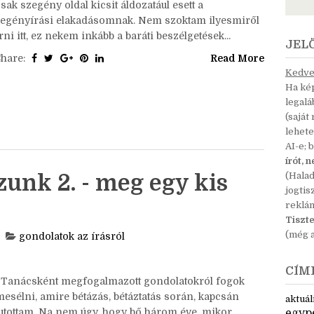
Sziasztok! Néhány hete valaki rákérdezett, hogy
megvan-e még a blogom, szóval rájöttem, hogy ideje
volna némi életjelet adnom. : D Szóval a blog megvan,
sak szegény oldal kicsit áldozatául esett a
regényírási elakadásomnak. Nem szoktam ilyesmiről
rni itt, ez nekem inkább a baráti beszélgetések...
JEL
Share:
Read More
Kedves
Ha kép
legal
(saját
lehete
AI-e; 
írót, 
unk 2. - meg egy kis
(Hala
jogtis
reklá
Tiszte
(még a
gondolatok az írásról