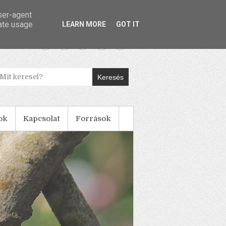
user-agent
rate usage
LEARN MORE
GOT IT
Keresés
ok
Kapcsolat
Források