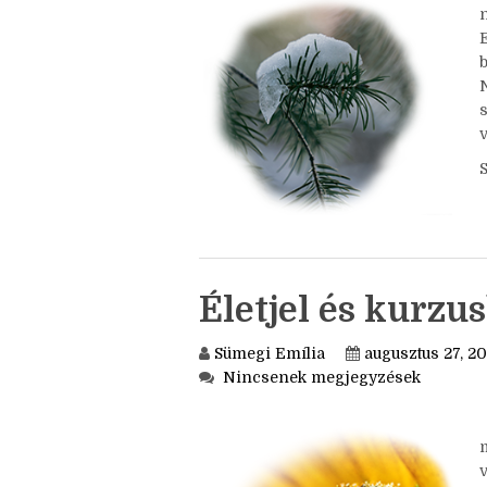
Nincsenek megjegyzések
b
v
Életjel és kurz
Sümegi Emília
augusztus 27, 20
Nincsenek megjegyzések