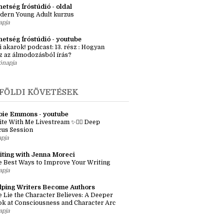
ényötlet workshop – Egyszeri élő
kalom Budapesten
apja
etség Íróstúdió - oldal
dern Young Adult kurzus
apja
hetség Íróstúdió - youtube
i akarok! podcast: 13. rész : Hogyan
z az álmodozásból írás?
ónapja
FÖLDI KÖVETÉSEK
bie Emmons - youtube
te With Me Livestream ✨✍🏼 Deep
cus Session
apja
iting with Jenna Moreci
 Best Ways to Improve Your Writing
apja