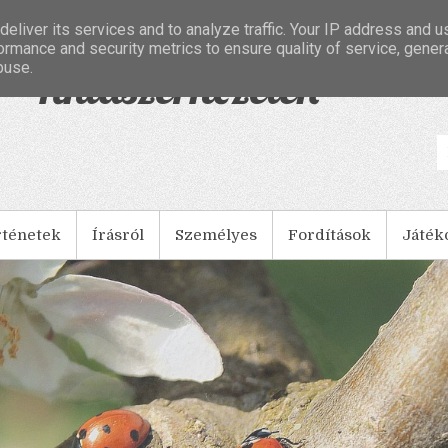
eliver its services and to analyze traffic. Your IP address and 
ormance and security metrics to ensure quality of service, gene
buse.
- Tintaszerkezetek
rténetek
Írásról
Személyes
Fordítások
Játék