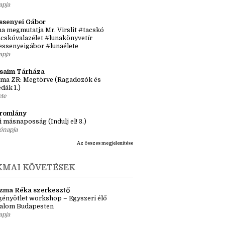
sról, inspirációról, könyvekről
tős idősík: hol és hogyan érjen össze a
 történet?
apja
ssenyei Gábor
a megmutatja Mr. Virslit #tacskó
cskóvalazélet #lunakönyvetír
essenyeigábor #lunaélete
apja
ásaim Tárháza
ma ZR: Megtörve (Ragadozók és
dák 1.)
ete
tromlány
i másnaposság (Indulj el! 3.)
ónapja
Az összes megjelenítése
KMAI KÖVETÉSEK
zma Réka szerkesztő