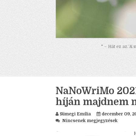
" – Hát ez az. A
NaNoWriMo 2021.
híján majdnem me
Sümegi Emília
december 09, 2