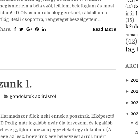
CÍM
Tanácsként megfogalmazott gondolatokról fogok
mesélni, amire bétázás, bétáztatás során, kapcsán
aktuál
jutottam. Na nem úgy, hogy bő három éve, mikor
egyp
megismertem a béta szót, leültem, belefogtam és most
(10)
fo
ádám! : D Olvastam róla bloggereknél, rátaláltam a
írói l
ilág Bétái csoportra, rengeteget beszélgettem...
(15)
kérde
Share:
Read More
roman
(42)
tag
ARC
►
20
zunk 1.
►
202
gondolatok az írásról
►
20
▼
202
Harmadszor állok neki ennek a posztnak. Elképesztő