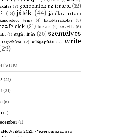
KÉK
is
(6)
beszámoló
(6)
ceruzanyomok
(6)
erces
(13)
életjel
(23)
fantasy
fanfic
(1)
gondolatok az írásról
(12)
rdítás
(7)
játék
(44)
ét
(18)
játékra írtam
kapcsolódó téma
(4)
karakteralkotás
(3)
zz/felelek
(21)
novella
(6)
kurzus
(4)
személyes
saját írás
(20)
tika
(4)
write
világépítés
(5)
tag/kihívás
(2)
(29)
HÍVUM
25
(21)
4
(21)
23
(6)
1
(7)