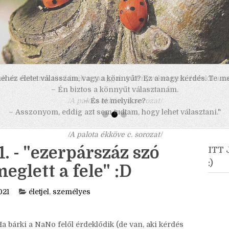
 nehéz életet válasszam, vagy a könnyűt? Ez a nagy kérdés. Te m
– Én biztos a könnyűt választanám.
– És te melyikre?
– Asszonyom, eddig azt sem tudtam, hogy lehet választani."
/A palota ékköve c. sorozat/
 - "ezerpárszáz szó
ITT
:)
glett a fele" :D
021
életjel
,
személyes