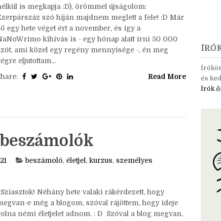
Ha bárki a NaNo felől érdeklődik (de van, aki kérdés
nélkül is megkapja :D), örömmel újságolom:
Ezerpárszáz szó híján majdnem meglett a fele! :D Már
ő egy hete véget ért a november, és így a
NaNoWrimo kihívás is - egy hónap alatt írni 50 000
ÍRÓ
szót, ami közel egy regény mennyisége -, én meg
égre eljutottam...
Írókö
Share:
Read More
és ked
Írók ő
usbeszámolók
21
beszámoló
,
életjel
,
kurzus
,
személyes