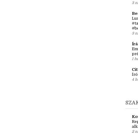
Írá
Ket
két
3 n
Be
Lun
#ta
#b
3 n
Ír
Em
pré
1 h
Ci
Író
4 h
SZA
Ko