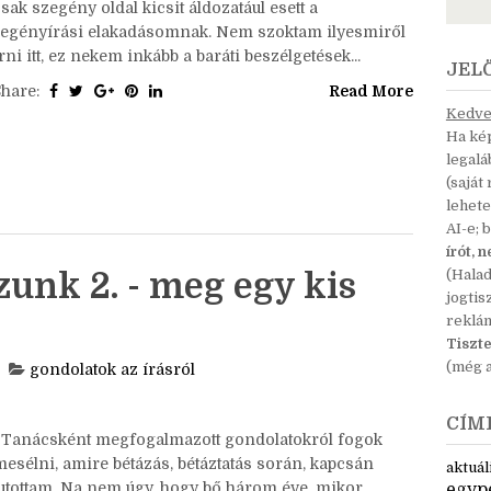
Sziasztok! Néhány hete valaki rákérdezett, hogy
megvan-e még a blogom, szóval rájöttem, hogy ideje
volna némi életjelet adnom. : D Szóval a blog megvan,
sak szegény oldal kicsit áldozatául esett a
regényírási elakadásomnak. Nem szoktam ilyesmiről
rni itt, ez nekem inkább a baráti beszélgetések...
JEL
Share:
Read More
Kedves
Ha kép
legal
(saját
lehete
AI-e; 
írót, 
unk 2. - meg egy kis
(Hala
jogtis
reklá
Tiszte
(még a
gondolatok az írásról