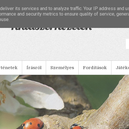
eliver its services and to analyze traffic. Your IP address and 
ormance and security metrics to ensure quality of service, gene
buse.
- Tintaszerkezetek
rténetek
Írásról
Személyes
Fordítások
Játék