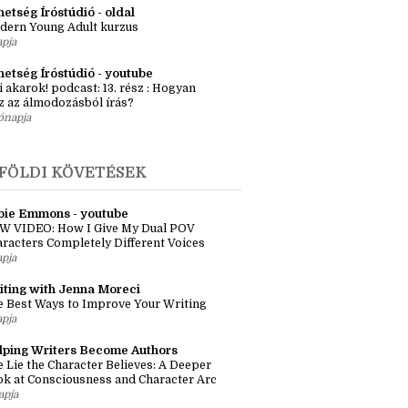
ényötlet workshop – Egyszeri élő
kalom Budapesten
apja
etség Íróstúdió - oldal
dern Young Adult kurzus
apja
hetség Íróstúdió - youtube
i akarok! podcast: 13. rész : Hogyan
z az álmodozásból írás?
ónapja
FÖLDI KÖVETÉSEK
bie Emmons - youtube
W VIDEO: How I Give My Dual POV
racters Completely Different Voices
apja
iting with Jenna Moreci
 Best Ways to Improve Your Writing
apja