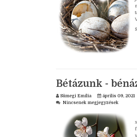
t
V
Bétázunk - béná
Sümegi Emília
április 09, 2021
Nincsenek megjegyzések