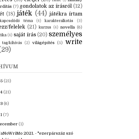
KÉK
is
(6)
beszámoló
(6)
ceruzanyomok
(6)
erces
(13)
életjel
(23)
fantasy
fanfic
(1)
gondolatok az írásról
(12)
rdítás
(7)
játék
(44)
ét
(18)
játékra írtam
kapcsolódó téma
(4)
karakteralkotás
(3)
zz/felelek
(21)
novella
(6)
kurzus
(4)
személyes
saját írás
(20)
tika
(4)
write
világépítés
(5)
tag/kihívás
(2)
(29)
HÍVUM
25
(21)
4
(21)
23
(6)
1
(7)