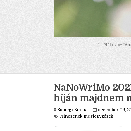
" – Hát ez az. A
NaNoWriMo 2021.
híján majdnem me
Sümegi Emília
december 09, 2