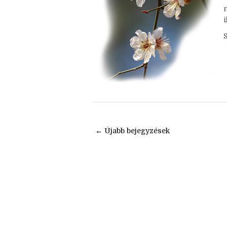
v
i
← Újabb bejegyzések