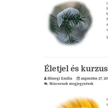
Nincsenek megjegyzések
b
v
Életjel és kurz
Sümegi Emília
augusztus 27, 20
Nincsenek megjegyzések