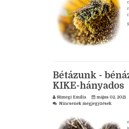
c
í
Bétázunk - bénáz
KIKE-hányados
Sümegi Emília
május 02, 2021
Nincsenek megjegyzések