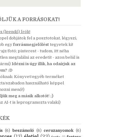
ÖLJÜK A FORRÁSOKAT!
 (leendő) Írók!
pel dobjátok fel a posztotokat, légyszi,
ább egy
forrásmegjelölést
tegyetek ki!
 rajz/fotó; pinterest - tudom, itt néha
tlen megtalálni az eredetit - azon belül is
bármi)
Idézni is úgy illik, ha odaírjuk az
nem? :D
dóknak: Könyvet/egyéb terméket
zta/szabadon használható képpel
mozni menő!)
ljük meg a másik alkotót! ;)
z AI-t is leprogramozta valaki)