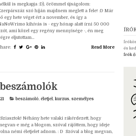
Ha bárki a NaNo felől érdeklődik (de van, aki kérdés
nélkül is megkapja :D), örömmel újságolom:
Ezerpárszáz szó híján majdnem meglett a fele! :D Már
ő egy hete véget ért a november, és így a
NaNoWrimo kihívás is - egy hónap alatt írni 50 000
ÍRÓ
szót, ami közel egy regény mennyisége -, én meg
égre eljutottam...
Írókö
Share:
Read More
és ked
Írók ő
usbeszámolók
21
beszámoló
,
életjel
,
kurzus
,
személyes