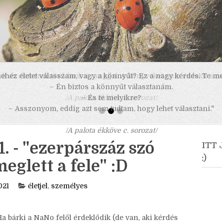
 nehéz életet válasszam, vagy a könnyűt? Ez a nagy kérdés. Te m
– Én biztos a könnyűt választanám.
– És te melyikre?
– Asszonyom, eddig azt sem tudtam, hogy lehet választani."
/A palota ékköve c. sorozat/
 - "ezerpárszáz szó
ITT
:)
glett a fele" :D
021
életjel
,
személyes