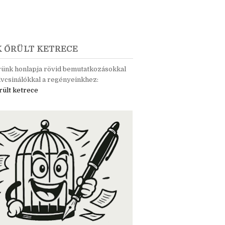
K ŐRÜLT KETRECE
rünk honlapja rövid bemutatkozásokkal
vcsinálókkal a regényeinkhez:
rült ketrece