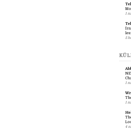
Reg
al
1 n
Teh
Mo
1 n
Te
Írn
les
5 h
KÜL
Ab
NE
Cha
1 n
Wr
The
1 n