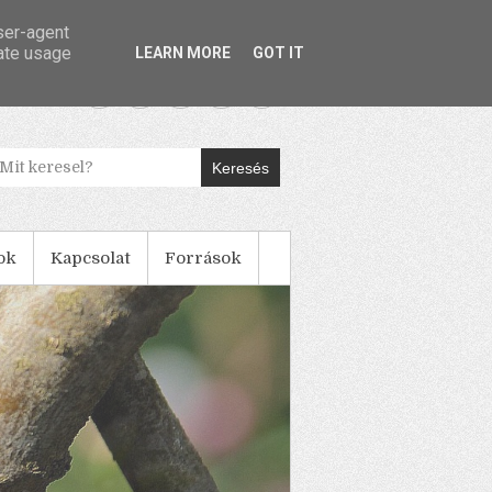
user-agent
rate usage
LEARN MORE
GOT IT
Keresés
ok
Kapcsolat
Források