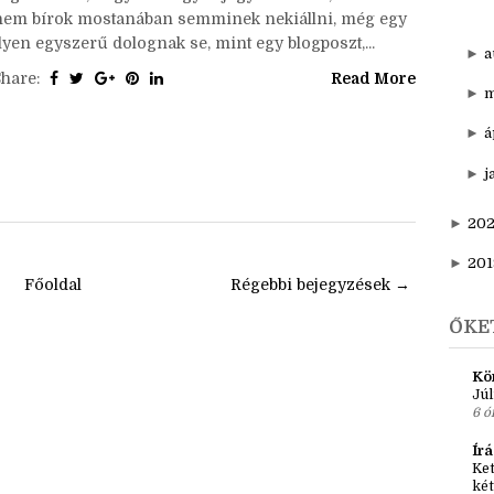
xD Pedig már legalább nyár óta tervezem, és legalább
▼
d
fél éve gyűjtöm hozzá a jegyzeteket egy doksiban. (A
N
ége az lesz, hogy írok egy bejegyzést arról, miért
nem bírok mostanában semminek nekiállni, még egy
lyen egyszerű dolognak se, mint egy blogposzt,...
►
a
Share:
Read More
►
m
►
á
►
j
►
20
►
201
Főoldal
Régebbi bejegyzések →
ŐKE
Kö
Júl
6 ó