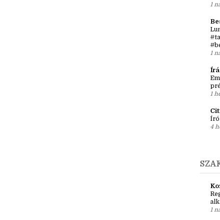
Írá
Ket
két
1 n
Be
Lun
#ta
#b
1 n
Ír
Em
pré
1 h
Ci
Író
4 h
SZA
Ko