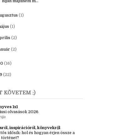
ecember
(1)
aNoWriMo 2021. - "ezerpárszáz szó
híján majdnem m...
ugusztus
(1)
ájus
(1)
prilis
(2)
anuár
(2)
20
(16)
9
(22)
T KÖVETEM :)
nyves 1x1
iusi olvasások 2026
rája