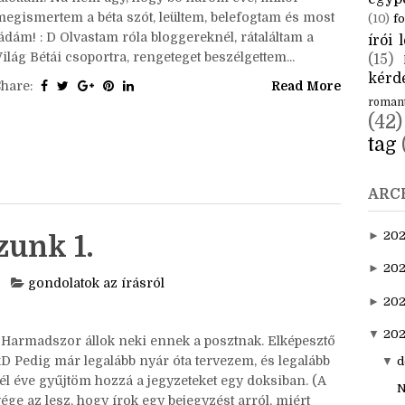
CÍM
Tanácsként megfogalmazott gondolatokról fogok
mesélni, amire bétázás, bétáztatás során, kapcsán
aktuál
jutottam. Na nem úgy, hogy bő három éve, mikor
egyp
megismertem a béta szót, leültem, belefogtam és most
(10)
fo
ádám! : D Olvastam róla bloggereknél, rátaláltam a
írói l
ilág Bétái csoportra, rengeteget beszélgettem...
(15)
kérde
Share:
Read More
roman
(42)
tag
ARC
►
20
zunk 1.
►
202
gondolatok az írásról
►
20
▼
202
Harmadszor állok neki ennek a posztnak. Elképesztő