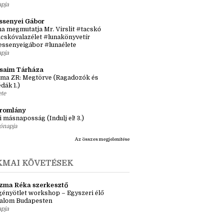
sról, inspirációról, könyvekről
tős idősík: hol és hogyan érjen össze a
 történet?
apja
ssenyei Gábor
a megmutatja Mr. Virslit #tacskó
cskóvalazélet #lunakönyvetír
essenyeigábor #lunaélete
apja
ásaim Tárháza
ma ZR: Megtörve (Ragadozók és
dák 1.)
ete
tromlány
i másnaposság (Indulj el! 3.)
ónapja
Az összes megjelenítése
KMAI KÖVETÉSEK
zma Réka szerkesztő