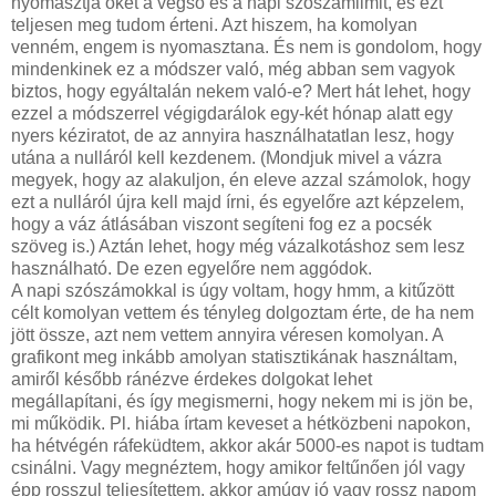
nyomasztja őket a végső és a napi szószámlimit, és ezt
teljesen meg tudom érteni. Azt hiszem, ha komolyan
venném, engem is nyomasztana. És nem is gondolom, hogy
mindenkinek ez a módszer való, még abban sem vagyok
biztos, hogy egyáltalán nekem való-e? Mert hát lehet, hogy
ezzel a módszerrel végigdarálok egy-két hónap alatt egy
nyers kéziratot, de az annyira használhatatlan lesz, hogy
utána a nulláról kell kezdenem. (Mondjuk mivel a vázra
megyek, hogy az alakuljon, én eleve azzal számolok, hogy
ezt a nulláról újra kell majd írni, és egyelőre azt képzelem,
hogy a váz átlásában viszont segíteni fog ez a pocsék
szöveg is.) Aztán lehet, hogy még vázalkotáshoz sem lesz
használható. De ezen egyelőre nem aggódok.
A napi szószámokkal is úgy voltam, hogy hmm, a kitűzött
célt komolyan vettem és tényleg dolgoztam érte, de ha nem
jött össze, azt nem vettem annyira véresen komolyan. A
grafikont meg inkább amolyan statisztikának használtam,
amiről később ránézve érdekes dolgokat lehet
megállapítani, és így megismerni, hogy nekem mi is jön be,
mi működik. Pl. hiába írtam keveset a hétközbeni napokon,
ha hétvégén ráfeküdtem, akkor akár 5000-es napot is tudtam
csinálni. Vagy megnéztem, hogy amikor feltűnően jól vagy
épp rosszul teljesítettem, akkor amúgy jó vagy rossz napom