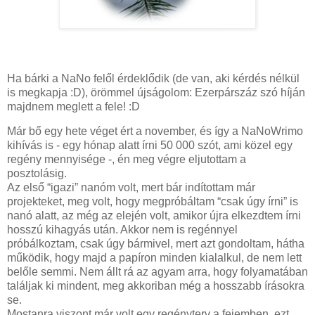
Ha bárki a NaNo felől érdeklődik (de van, aki kérdés nélkül
is megkapja :D), örömmel újságolom: Ezerpárszáz szó híján
majdnem meglett a fele! :D
Már bő egy hete véget ért a november, és így a NaNoWrimo
kihívás is - egy hónap alatt írni 50 000 szót, ami közel egy
regény mennyisége -, én meg végre eljutottam a
posztolásig.
Az első “igazi” nanóm volt, mert bár indítottam már
projekteket, meg volt, hogy megpróbáltam “csak úgy írni” is
nanó alatt, az még az elején volt, amikor újra elkezdtem írni
hosszú kihagyás után. Akkor nem is regénnyel
próbálkoztam, csak úgy bármivel, mert azt gondoltam, hátha
működik, hogy majd a papíron minden kialalkul, de nem lett
belőle semmi. Nem állt rá az agyam arra, hogy folyamatában
találjak ki mindent, meg akkoriban még a hosszabb írásokra
se.
Mostanra viszont már volt egy regényterv a fejemben, ezt