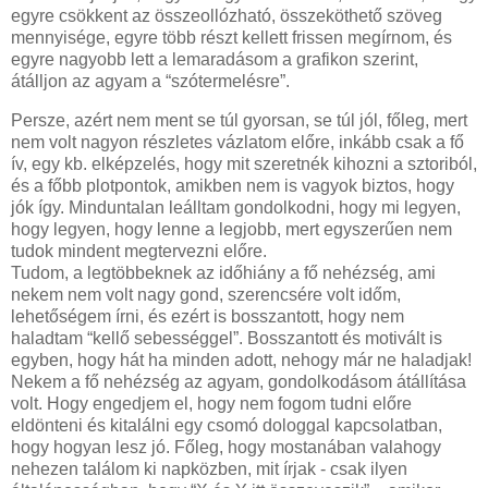
egyre csökkent az összeollózható, összeköthető szöveg
mennyisége, egyre több részt kellett frissen megírnom, és
egyre nagyobb lett a lemaradásom a grafikon szerint,
átálljon az agyam a “szótermelésre”.
Persze, azért nem ment se túl gyorsan, se túl jól, főleg, mert
nem volt nagyon részletes vázlatom előre, inkább csak a fő
ív, egy kb. elképzelés, hogy mit szeretnék kihozni a sztoriból,
és a főbb plotpontok, amikben nem is vagyok biztos, hogy
jók így. Minduntalan leálltam gondolkodni, hogy mi legyen,
hogy legyen, hogy lenne a legjobb, mert egyszerűen nem
tudok mindent megtervezni előre.
Tudom, a legtöbbeknek az időhiány a fő nehézség, ami
nekem nem volt nagy gond, szerencsére volt időm,
lehetőségem írni, és ezért is bosszantott, hogy nem
haladtam “kellő sebességgel”. Bosszantott és motivált is
egyben, hogy hát ha minden adott, nehogy már ne haladjak!
Nekem a fő nehézség az agyam, gondolkodásom átállítása
volt. Hogy engedjem el, hogy nem fogom tudni előre
eldönteni és kitalálni egy csomó dologgal kapcsolatban,
hogy hogyan lesz jó. Főleg, hogy mostanában valahogy
nehezen találom ki napközben, mit írjak - csak ilyen