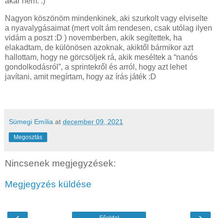
akár nem. :)
Nagyon köszönöm mindenkinek, aki szurkolt vagy elviselte
a nyavalygásaimat (mert volt ám rendesen, csak utólag ilyen
vidám a poszt :D ) novemberben, akik segítettek, ha
elakadtam, de különösen azoknak, akiktől bármikor azt
hallottam, hogy ne görcsöljek rá, akik meséltek a “nanós
gondolkodásról”, a sprintekről és arról, hogy azt lehet
javítani, amit megírtam, hogy az írás játék :D
Sümegi Emília
at
december 09, 2021
Megosztás
Nincsenek megjegyzések:
Megjegyzés küldése
‹
›
Főoldal