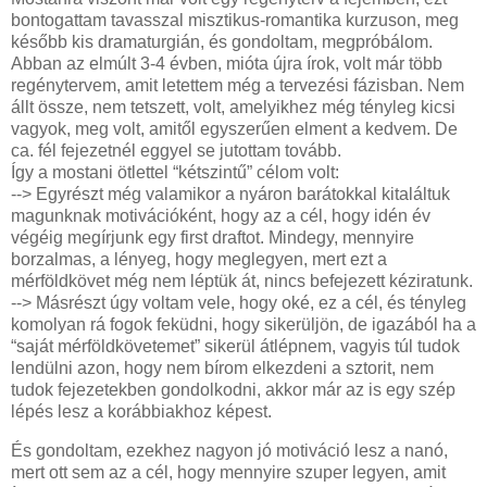
bontogattam tavasszal misztikus-romantika kurzuson, meg
később kis dramaturgián, és gondoltam, megpróbálom.
Abban az elmúlt 3-4 évben, mióta újra írok, volt már több
regénytervem, amit letettem még a tervezési fázisban. Nem
állt össze, nem tetszett, volt, amelyikhez még tényleg kicsi
vagyok, meg volt, amitől egyszerűen elment a kedvem. De
ca. fél fejezetnél eggyel se jutottam tovább.
Így a mostani ötlettel “kétszintű” célom volt:
--> Egyrészt még valamikor a nyáron barátokkal kitaláltuk
magunknak motivációként, hogy az a cél, hogy idén év
végéig megírjunk egy first draftot. Mindegy, mennyire
borzalmas, a lényeg, hogy meglegyen, mert ezt a
mérföldkövet még nem léptük át, nincs befejezett kéziratunk.
--> Másrészt úgy voltam vele, hogy oké, ez a cél, és tényleg
komolyan rá fogok feküdni, hogy sikerüljön, de igazából ha a
“saját mérföldkövetemet” sikerül átlépnem, vagyis túl tudok
lendülni azon, hogy nem bírom elkezdeni a sztorit, nem
tudok fejezetekben gondolkodni, akkor már az is egy szép
lépés lesz a korábbiakhoz képest.
És gondoltam, ezekhez nagyon jó motiváció lesz a nanó,
mert ott sem az a cél, hogy mennyire szuper legyen, amit