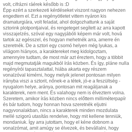
volt, cifrázni ráérek később is :D
Épp ezért a szerkezeti kérdéseket viszont nagyon nehezen
engedtem el. Ezt a regényötletet vittem nyáron kis
dramaturgiára, volt feladat, ahol dolgozhattunk a saját
sztorink plotpontjaival, és rengeteget segített az arra kapott
visszajelzés, szóval egy nagyjábóli képem már volt, hová
tartok az egésszel, és hogyan mehetnék arra, amerre én
szeretnék. De a sztori egy csomó helyen még lyukas, a
világom hiányos, a karaktereket meg kidolgoztam,
amennyire tudtam, de most már azt éreztem, hogy a többit
majd megmutatják magukból írás közben. És így, pláne nulla
regényírói tapasztalattal, hiába akarta egy részem
vonalzóval kimérni, hogy melyik jelenet pontosan milyen
irányba viszi a sztorit, nőnek-e a tétek, jó-e a feszültség -
nyugalom helye, aránya, pontosan mit reagáljanak a
karakterek, nem ment. És valahogy nem is élveztem volna.
Szeretem, amikor írás közben nincs előttem milliméterpapír
és bár tudom, hogy honnan hova szeretnék eljutni
nagyvonalakban, nincs a karakterek minden mozdulata
mellé szigorú utasítás rendelve, hogy mit kellene tenniük,
mondaniuk. Így arra jutottam, hogy el kéne dobnom a
vonalzómat, amit amúgy se élvezek, és bevállalni, hogy