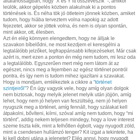
általánosságban, hogy “X és Y itt összeveszik” -, amikor
leülök, akkor gépelés közben alakulnak ki a pontos
történések is. És néha tök jó ötleteim jönnek közben, amiket
tudom, hogy hiába terveztem volna napokig az adott
fejezetet, akkor se jöttek volna, és nem is olyan spontán,
mint akkor, ott, élesben.
Azt én elég könnyen elengedtem, hogy ne álljak le
szavakon bíbelődni, ne most kezdjem el keresgélni a
legtalálóbb jelzőket, legfrappánsabb kifejezéseket. Már csak
azért is, mert ezen a ponton én még nem tudom, mi lesz oda
a legtalálóbb. Egyszerűen mert még nem látom át az
egészet, nincs meg a fejemben az egész történet pontról
pontra, és így nem is tudom mihez igazítani a szavakat.
Hogy is mondjam, emlékeztek a cikkre a
“történet
szintjeiről”
? Én úgy vagyok vele, hogy amíg olyan dolgok
nem biztosak, hogy melyik jelenet melyik után jöjjön, amíg
lehet, hogy nem jó helyen van feszültség, nem jó helyen
nyugszik meg a történet, amíg fennáll, hogy szálakat kell
átpakolni, bővíteni, kiírni, szóval amíg nem tudom, hogy “mi
történt”, addig nekem teljesen mindegy, hogy a love interest
szeme tiszta kék, mint a felhőtlen égbolt, vagy nyugodt zöld,
mint a csendesen hullámzó tenger? Kit izgat a tekintete, ha
ki kell dobni utána a jelenetet? Elég annyi, hogy nyugodt