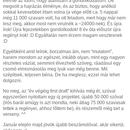
eleinte az időm, hogy átállítsam a gondolkodásom. De
megvolt a hajrázás élménye, és az biztos, hogy anélkül
sokkal kevesebbet írtam volna (a vége előtt ca. 5 nappal
még 11 000 szavam volt, ha ott feladom, mert hogy már nem
lesz meg, akkor most nem virulnék a ~24000-nek). És újra
írok! Újra fejezetekben gondolkodok! 8 év óta először újra
regényt írok! :D Egyáltalán nem érzem magam vesztesnek
:D
Egyébként amit leírok, borzalmas ám, nem “mutatom”,
hanem mondom az egészet, inkább olyan, mint egy nagyon
részletes vázlat, semmint élvezhető szöveg, ráadásul egy
csomó elmismásolás meg lyuk van még benne. Mit
szépítsek, teljesen béna. De ha meglesz, ezzel már lehet
dolgozni.
No meg, az “év végéig first draft” kihívás még él, szóval
egyszerűen nyitottam egy új projektet, újabb 50 000 szóval
(írós barát amúgy is azt mondta, neki átlag 75 000 szavasak
lettek a regényei, ahhoz lőttem be), és részemről még tart a
verseny. ^^
Január elején majd jövök újabb beszámolóval, akár sikerül,