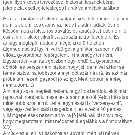
igen, ilyen kevés tervezéssel biztosan lesznek béna
jelenetek, esetleg felesleges hurok valamelyik szálban.
És csak miután ezt sikerült valamelyest letennem - teljesen
nem is célom, csak annyira, hogy haladni tudjak, és ne
kössön meg a folytonos agyalás és aggódás, hogy nem jól
csinálom -, akkor sikerült a szószámokra figyelnem. És
amúgy meglepő módon a mégis kikerülhetetlen
átgondolásokat így, mivel sürget a grafikon szépen nyíló
ollója, gyorsabban lepörgetem, mint amúgy tenném.
Egyszerűen van az egészben egy lendület, gyorsabban
döntök, és persze nem biztos, hogy jól, de mivel akkor se
lenne biztos, ha többször ennyi időt szánnék rá, és azt már
próbáltam, ezért igazából jó ez így. Mert jobban jelenleg
nem tudom. :D
Ami még sokat segített nekem, hogy írós barátok, akik már
tapasztalt nanósok, meséltek a sprintelésről (Adott idő alatt
minél több szót leírni. Lehet egymással is “versenyezni”,
vagy egyszerűen saját magaddal.), és ezek a 20 perces
villámgépelések nekem annyira jó játéknak bizonyultak,
hogy megtartottam, mint módszer. (Legalábbis a first drafthoz
XD)
Amúgy ez ellen is tiltakozott az agyam, mert hát milyen