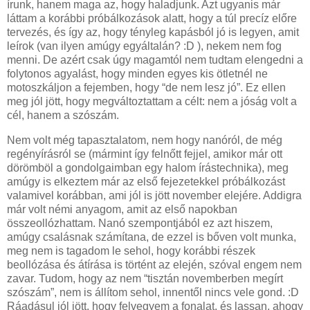
írunk, hanem maga az, hogy haladjunk. Azt ugyanis már
láttam a korábbi próbálkozások alatt, hogy a túl precíz előre
tervezés, és így az, hogy tényleg kapásból jó is legyen, amit
leírok (van ilyen amúgy egyáltalán? :D ), nekem nem fog
menni. De azért csak úgy magamtól nem tudtam elengedni a
folytonos agyalást, hogy minden egyes kis ötletnél ne
motoszkáljon a fejemben, hogy “de nem lesz jó”. Ez ellen
meg jól jött, hogy megváltoztattam a célt: nem a jóság volt a
cél, hanem a szószám.
Nem volt még tapasztalatom, nem hogy nanóról, de még
regényírásról se (mármint így felnőtt fejjel, amikor már ott
dörömböl a gondolgaimban egy halom írástechnika), meg
amúgy is elkeztem már az első fejezetekkel próbálkozást
valamivel korábban, ami jól is jött november elejére. Addigra
már volt némi anyagom, amit az első napokban
összeollózhattam. Nanó szempontjából ez azt hiszem,
amúgy csalásnak számítana, de ezzel is bőven volt munka,
meg nem is tagadom le sehol, hogy korábbi részek
beollózása és átírása is történt az elején, szóval engem nem
zavar. Tudom, hogy az nem “tisztán novemberben megírt
szószám”, nem is állítom sehol, innentől nincs vele gond. :D
Ráadásul jól jött, hogy felvegyem a fonalat, és lassan, ahogy