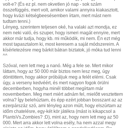
volt-e? (És ez pl. nem okvetlen jó nap - sok szám
összefüggés, mert volt, amikor valami annyira kiakasztott,
hogy kvázi kétségbeesésemben írtam, mert mást nem
tudtam tenni.)
Lényeg, szerintem teljesen oké, ha valaki azt mondja, ez
nem neki való, és szuper, hogy ismeri magát ennyire, mert
akkor már tudja, hogy kb. mi működik, mi nem. Én ezt még
most tapasztalom ki, most keresem a saját módszereim. A
kísérletezésre meg bárkit bátran biztatok, jó móka tud lenni
^^
Szóval, nem lett meg a nanó. Még a fele se. Mert mikor
láttam, hogy az 50 000 már biztos nem lesz meg, úgy
döntöttem, hogy akkor próbáljuk meg a felét elérni. Csak
úgy, a verseny kedvéért, és mert nagyon fogok örülni
decemberben, hogyha minél többet megírtam már
novemberben. Meg mert miért adnám fel, mielőtt vesztettem
volna? Így belehúztam, és épp ezért jobban bosszant az az
ezerpárszáz szó, ami tényleg azon múlt, hogy elszúrtam az
időm chatelésre, egy-két kör játékra (mást is kikapcsol a
PlantsVs.Zombies? :D), mint az, hogy nem lett meg az 50
000. Mert arra akkor lett volna esély, ha nem azzal megy