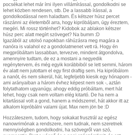
pocsékat lehet már írni ilyen villámírással, gondolkodni se
lehet közben rendesen, stb. De a lassabb írással, a
gondolkodással nem haladtam. És kétszer húsz percet
rászánni az életemből arra, hogy kipróbáljam, úgy éreztem,
megéri. Mi rossz történhet? Kidobok az ablakon kétszer
húsz perc alatt megírt szöveget? Na bumm :D
Igazából az utolsó napokban ráhúzásra meg magára a
nanóra is valahol ez a gondolatmenet vett rá. Hogy én
megpróbáltam lassabban, tervezve, mindent átgondolva,
amennyire tudtam, de ez a mostani a negyedik
regénytervem, és még egyik korábbiból se lett semmi, három
év alatt nem jutottam el egy first draftig sem. Ha kipróbálom
a nanót, és nem sikerül, hát, legfeljebb kiesik egy hónapom -
ami arányaiban a három évhez képest nem sok -, aztán
folytathatom ugyanúgy, ahogy eddig próbáltam, mert hát
lehet, hogy csak nem voltam elég kitartó. De ha nem a
kitartással volt a gond, hanem a módszerrel, hát akkor itt az
alkalom kipróbálni valami újat. Max nem jön be :D
Hozzáteszem, tudom, hogy sokakat frusztrál az egész
nanowrimónak a rendszere, nem tudnak, nem szeretnek
mennyiségben gondolkodni, ha szövegről van szó,