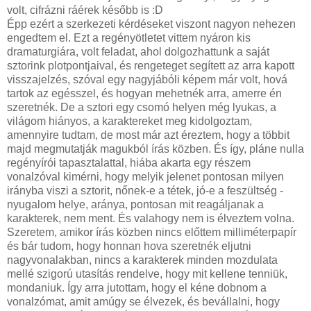
volt, cifrázni ráérek később is :D
Épp ezért a szerkezeti kérdéseket viszont nagyon nehezen
engedtem el. Ezt a regényötletet vittem nyáron kis
dramaturgiára, volt feladat, ahol dolgozhattunk a saját
sztorink plotpontjaival, és rengeteget segített az arra kapott
visszajelzés, szóval egy nagyjábóli képem már volt, hová
tartok az egésszel, és hogyan mehetnék arra, amerre én
szeretnék. De a sztori egy csomó helyen még lyukas, a
világom hiányos, a karaktereket meg kidolgoztam,
amennyire tudtam, de most már azt éreztem, hogy a többit
majd megmutatják magukból írás közben. És így, pláne nulla
regényírói tapasztalattal, hiába akarta egy részem
vonalzóval kimérni, hogy melyik jelenet pontosan milyen
irányba viszi a sztorit, nőnek-e a tétek, jó-e a feszültség -
nyugalom helye, aránya, pontosan mit reagáljanak a
karakterek, nem ment. És valahogy nem is élveztem volna.
Szeretem, amikor írás közben nincs előttem milliméterpapír
és bár tudom, hogy honnan hova szeretnék eljutni
nagyvonalakban, nincs a karakterek minden mozdulata
mellé szigorú utasítás rendelve, hogy mit kellene tenniük,
mondaniuk. Így arra jutottam, hogy el kéne dobnom a
vonalzómat, amit amúgy se élvezek, és bevállalni, hogy