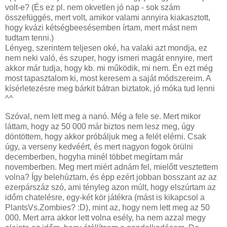
volt-e? (És ez pl. nem okvetlen jó nap - sok szám
összefüggés, mert volt, amikor valami annyira kiakasztott,
hogy kvázi kétségbeesésemben írtam, mert mást nem
tudtam tenni.)
Lényeg, szerintem teljesen oké, ha valaki azt mondja, ez
nem neki való, és szuper, hogy ismeri magát ennyire, mert
akkor már tudja, hogy kb. mi működik, mi nem. Én ezt még
most tapasztalom ki, most keresem a saját módszereim. A
kísérletezésre meg bárkit bátran biztatok, jó móka tud lenni
^^
Szóval, nem lett meg a nanó. Még a fele se. Mert mikor
láttam, hogy az 50 000 már biztos nem lesz meg, úgy
döntöttem, hogy akkor próbáljuk meg a felét elérni. Csak
úgy, a verseny kedvéért, és mert nagyon fogok örülni
decemberben, hogyha minél többet megírtam már
novemberben. Meg mert miért adnám fel, mielőtt vesztettem
volna? Így belehúztam, és épp ezért jobban bosszant az az
ezerpárszáz szó, ami tényleg azon múlt, hogy elszúrtam az
időm chatelésre, egy-két kör játékra (mást is kikapcsol a
PlantsVs.Zombies? :D), mint az, hogy nem lett meg az 50
000. Mert arra akkor lett volna esély, ha nem azzal megy