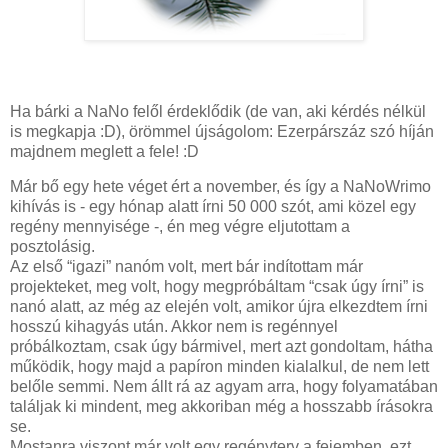
Ha bárki a NaNo felől érdeklődik (de van, aki kérdés nélkül
is megkapja :D), örömmel újságolom: Ezerpárszáz szó híján
majdnem meglett a fele! :D
Már bő egy hete véget ért a november, és így a NaNoWrimo
kihívás is - egy hónap alatt írni 50 000 szót, ami közel egy
regény mennyisége -, én meg végre eljutottam a
posztolásig.
Az első “igazi” nanóm volt, mert bár indítottam már
projekteket, meg volt, hogy megpróbáltam “csak úgy írni” is
nanó alatt, az még az elején volt, amikor újra elkezdtem írni
hosszú kihagyás után. Akkor nem is regénnyel
próbálkoztam, csak úgy bármivel, mert azt gondoltam, hátha
működik, hogy majd a papíron minden kialalkul, de nem lett
belőle semmi. Nem állt rá az agyam arra, hogy folyamatában
találjak ki mindent, meg akkoriban még a hosszabb írásokra
se.
Mostanra viszont már volt egy regényterv a fejemben, ezt