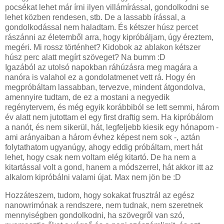
pocsékat lehet már írni ilyen villámírással, gondolkodni se
lehet közben rendesen, stb. De a lassabb írással, a
gondolkodással nem haladtam. És kétszer húsz percet
rászánni az életemből arra, hogy kipróbáljam, úgy éreztem,
megéri. Mi rossz történhet? Kidobok az ablakon kétszer
húsz perc alatt megírt szöveget? Na bumm :D
Igazából az utolsó napokban ráhúzásra meg magára a
nanóra is valahol ez a gondolatmenet vett rá. Hogy én
megpróbáltam lassabban, tervezve, mindent átgondolva,
amennyire tudtam, de ez a mostani a negyedik
regénytervem, és még egyik korábbiból se lett semmi, három
év alatt nem jutottam el egy first draftig sem. Ha kipróbálom
a nanót, és nem sikerül, hát, legfeljebb kiesik egy hónapom -
ami arányaiban a három évhez képest nem sok -, aztán
folytathatom ugyanúgy, ahogy eddig próbáltam, mert hát
lehet, hogy csak nem voltam elég kitartó. De ha nem a
kitartással volt a gond, hanem a módszerrel, hát akkor itt az
alkalom kipróbálni valami újat. Max nem jön be :D
Hozzáteszem, tudom, hogy sokakat frusztrál az egész
nanowrimónak a rendszere, nem tudnak, nem szeretnek
mennyiségben gondolkodni, ha szövegről van szó,