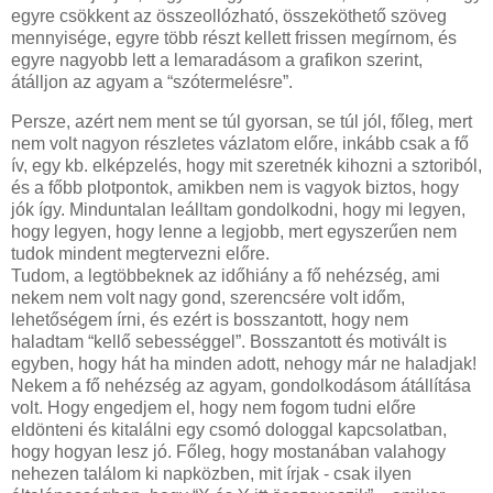
egyre csökkent az összeollózható, összeköthető szöveg
mennyisége, egyre több részt kellett frissen megírnom, és
egyre nagyobb lett a lemaradásom a grafikon szerint,
átálljon az agyam a “szótermelésre”.
Persze, azért nem ment se túl gyorsan, se túl jól, főleg, mert
nem volt nagyon részletes vázlatom előre, inkább csak a fő
ív, egy kb. elképzelés, hogy mit szeretnék kihozni a sztoriból,
és a főbb plotpontok, amikben nem is vagyok biztos, hogy
jók így. Minduntalan leálltam gondolkodni, hogy mi legyen,
hogy legyen, hogy lenne a legjobb, mert egyszerűen nem
tudok mindent megtervezni előre.
Tudom, a legtöbbeknek az időhiány a fő nehézség, ami
nekem nem volt nagy gond, szerencsére volt időm,
lehetőségem írni, és ezért is bosszantott, hogy nem
haladtam “kellő sebességgel”. Bosszantott és motivált is
egyben, hogy hát ha minden adott, nehogy már ne haladjak!
Nekem a fő nehézség az agyam, gondolkodásom átállítása
volt. Hogy engedjem el, hogy nem fogom tudni előre
eldönteni és kitalálni egy csomó dologgal kapcsolatban,
hogy hogyan lesz jó. Főleg, hogy mostanában valahogy
nehezen találom ki napközben, mit írjak - csak ilyen