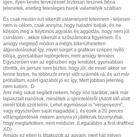
igen, ilyen kevés tervezéssel biztosan lesznek béna
jelenetek, esetleg felesleges hurok valamelyik szálban.
És csak miután ezt sikerült valamelyest letennem - teljesen
nem is célom, csak annyira, hogy haladni tudjak, és ne
kössön meg a folytonos agyalás és aggódás, hogy nem jól
csinálom -, akkor sikerült a szószámokra figyelnem. És
amúgy meglepő módon a mégis kikerülhetetlen
átgondolásokat így, mivel sürget a grafikon szépen nyíló
ollója, gyorsabban lepörgetem, mint amúgy tenném.
Egyszerűen van az egészben egy lendület, gyorsabban
döntök, és persze nem biztos, hogy jól, de mivel akkor se
lenne biztos, ha többször ennyi időt szánnék rá, és azt már
próbáltam, ezért igazából jó ez így. Mert jobban jelenleg
nem tudom. :D
Ami még sokat segített nekem, hogy írós barátok, akik már
tapasztalt nanósok, meséltek a sprintelésről (Adott idő alatt
minél több szót leírni. Lehet egymással is “versenyezni”,
vagy egyszerűen saját magaddal.), és ezek a 20 perces
villámgépelések nekem annyira jó játéknak bizonyultak,
hogy megtartottam, mint módszer. (Legalábbis a first drafthoz
XD)
Amúgy ez ellen is tiltakozott az agyam, mert hát milyen