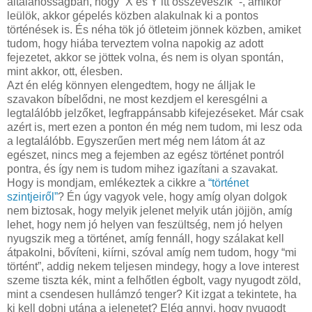
általánosságban, hogy “X és Y itt összeveszik” -, amikor
leülök, akkor gépelés közben alakulnak ki a pontos
történések is. És néha tök jó ötleteim jönnek közben, amiket
tudom, hogy hiába terveztem volna napokig az adott
fejezetet, akkor se jöttek volna, és nem is olyan spontán,
mint akkor, ott, élesben.
Azt én elég könnyen elengedtem, hogy ne álljak le
szavakon bíbelődni, ne most kezdjem el keresgélni a
legtalálóbb jelzőket, legfrappánsabb kifejezéseket. Már csak
azért is, mert ezen a ponton én még nem tudom, mi lesz oda
a legtalálóbb. Egyszerűen mert még nem látom át az
egészet, nincs meg a fejemben az egész történet pontról
pontra, és így nem is tudom mihez igazítani a szavakat.
Hogy is mondjam, emlékeztek a cikkre a
“történet
szintjeiről”
? Én úgy vagyok vele, hogy amíg olyan dolgok
nem biztosak, hogy melyik jelenet melyik után jöjjön, amíg
lehet, hogy nem jó helyen van feszültség, nem jó helyen
nyugszik meg a történet, amíg fennáll, hogy szálakat kell
átpakolni, bővíteni, kiírni, szóval amíg nem tudom, hogy “mi
történt”, addig nekem teljesen mindegy, hogy a love interest
szeme tiszta kék, mint a felhőtlen égbolt, vagy nyugodt zöld,
mint a csendesen hullámzó tenger? Kit izgat a tekintete, ha
ki kell dobni utána a jelenetet? Elég annyi, hogy nyugodt