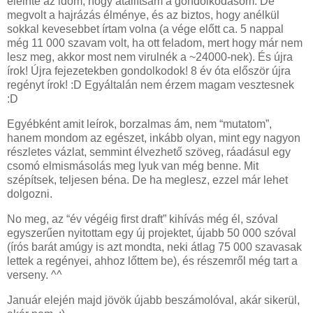
eleinte az időm, hogy átállítsam a gondolkodásom. De
megvolt a hajrázás élménye, és az biztos, hogy anélkül
sokkal kevesebbet írtam volna (a vége előtt ca. 5 nappal
még 11 000 szavam volt, ha ott feladom, mert hogy már nem
lesz meg, akkor most nem virulnék a ~24000-nek). És újra
írok! Újra fejezetekben gondolkodok! 8 év óta először újra
regényt írok! :D Egyáltalán nem érzem magam vesztesnek
:D
Egyébként amit leírok, borzalmas ám, nem “mutatom”,
hanem mondom az egészet, inkább olyan, mint egy nagyon
részletes vázlat, semmint élvezhető szöveg, ráadásul egy
csomó elmismásolás meg lyuk van még benne. Mit
szépítsek, teljesen béna. De ha meglesz, ezzel már lehet
dolgozni.
No meg, az “év végéig first draft” kihívás még él, szóval
egyszerűen nyitottam egy új projektet, újabb 50 000 szóval
(írós barát amúgy is azt mondta, neki átlag 75 000 szavasak
lettek a regényei, ahhoz lőttem be), és részemről még tart a
verseny. ^^
Január elején majd jövök újabb beszámolóval, akár sikerül,