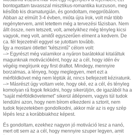
bontogattam tavasszal misztikus-romantika kurzuson, meg
később kis dramaturgián, és gondoltam, megpróbálom.
Abban az elmúlt 3-4 évben, mióta újra írok, volt már több
regénytervem, amit letettem még a tervezési fázisban. Nem
állt össze, nem tetszett, volt, amelyikhez még tényleg kicsi
vagyok, meg volt, amitől egyszerűen elment a kedvem. De
ca. fél fejezetnél eggyel se jutottam tovább.
Így a mostani ötlettel “kétszintű” célom volt:
--> Egyrészt még valamikor a nyáron barátokkal kitaláltuk
magunknak motivációként, hogy az a cél, hogy idén év
végéig megírjunk egy first draftot. Mindegy, mennyire
borzalmas, a lényeg, hogy meglegyen, mert ezt a
mérföldkövet még nem léptük át, nincs befejezett kéziratunk.
--> Másrészt úgy voltam vele, hogy oké, ez a cél, és tényleg
komolyan rá fogok feküdni, hogy sikerüljön, de igazából ha a
“saját mérföldkövetemet” sikerül átlépnem, vagyis túl tudok
lendülni azon, hogy nem bírom elkezdeni a sztorit, nem
tudok fejezetekben gondolkodni, akkor már az is egy szép
lépés lesz a korábbiakhoz képest.
És gondoltam, ezekhez nagyon jó motiváció lesz a nanó,
mert ott sem az a cél, hogy mennyire szuper legyen, amit