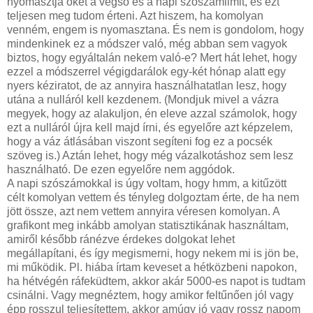
nyomasztja őket a végső és a napi szószámlimit, és ezt
teljesen meg tudom érteni. Azt hiszem, ha komolyan
venném, engem is nyomasztana. És nem is gondolom, hogy
mindenkinek ez a módszer való, még abban sem vagyok
biztos, hogy egyáltalán nekem való-e? Mert hát lehet, hogy
ezzel a módszerrel végigdarálok egy-két hónap alatt egy
nyers kéziratot, de az annyira használhatatlan lesz, hogy
utána a nulláról kell kezdenem. (Mondjuk mivel a vázra
megyek, hogy az alakuljon, én eleve azzal számolok, hogy
ezt a nulláról újra kell majd írni, és egyelőre azt képzelem,
hogy a váz átlásában viszont segíteni fog ez a pocsék
szöveg is.) Aztán lehet, hogy még vázalkotáshoz sem lesz
használható. De ezen egyelőre nem aggódok.
A napi szószámokkal is úgy voltam, hogy hmm, a kitűzött
célt komolyan vettem és tényleg dolgoztam érte, de ha nem
jött össze, azt nem vettem annyira véresen komolyan. A
grafikont meg inkább amolyan statisztikának használtam,
amiről később ránézve érdekes dolgokat lehet
megállapítani, és így megismerni, hogy nekem mi is jön be,
mi működik. Pl. hiába írtam keveset a hétközbeni napokon,
ha hétvégén ráfeküdtem, akkor akár 5000-es napot is tudtam
csinálni. Vagy megnéztem, hogy amikor feltűnően jól vagy
épp rosszul teljesítettem, akkor amúgy jó vagy rossz napom