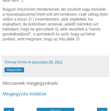
akár nem. :)
Nagyon köszönöm mindenkinek, aki szurkolt vagy elviselte
a nyavalygásaimat (mert volt ám rendesen, csak utólag ilyen
vidám a poszt :D ) novemberben, akik segítettek, ha
elakadtam, de különösen azoknak, akiktől bármikor azt
hallottam, hogy ne görcsöljek rá, akik meséltek a “nanós
gondolkodásról”, a sprintekről és arról, hogy azt lehet
javítani, amit megírtam, hogy az írás játék :D
Sümegi Emília
at
december 09, 2021
Megosztás
Nincsenek megjegyzések:
Megjegyzés küldése
‹
›
Főoldal