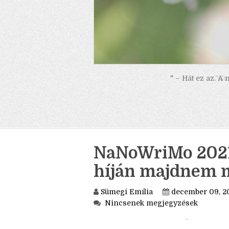
" – Hát ez az. A
NaNoWriMo 2021.
híján majdnem me
Sümegi Emília
december 09, 2