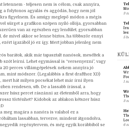
Reg
 bevállalni, hogy igen, ilyen kevés tervezéssel
al
leg felesleges hurok valamelyik szálban.
3 n
Teh
st letennem - teljesen nem is célom, csak annyira,
Mo
g a folytonos agyalás és aggódás, hogy nem jól
3 n
mokra figyelnem. És amúgy meglepő módon a mégis
ivel sürget a grafikon szépen nyíló ollója, gyorsabban
Te
Írn
zerűen van az egészben egy lendület, gyorsabban
les
l, de mivel akkor se lenne biztos, ha többször ennyi
5 h
 ezért igazából jó ez így. Mert jobban jelenleg nem
KÜL
ós barátok, akik már tapasztalt nanósok, meséltek a
öbb szót leírni. Lehet egymással is “versenyezni”, vagy
 a 20 perces villámgépelések nekem annyira jó
Ab
Wri
am, mint módszer. (Legalábbis a first drafthoz XD)
Fo
, mert hát milyen pocsékat lehet már írni ilyen
1 n
zben rendesen, stb. De a lassabb írással, a
Wr
zer húsz percet rászánni az életemből arra, hogy
The
 rossz történhet? Kidobok az ablakon kétszer húsz
3 n
:D