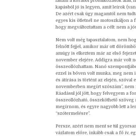
És gondoltam, ezekhez nagyon jó moti
mennyire szuper legyen, amit írunk,
láttam a korábbi próbálkozások alatt, h
kapásból jó is legyen, amit leírok (v
De azért csak úgy magamtól nem tudt
egyes kis ötletnél ne motoszkáljon a f
hogy megváltoztattam a célt: nem a jó
Nem volt még tapasztalatom, nem hog
felnőtt fejjel, amikor már ott döröm
amúgy is elkeztem már az első fejezete
november elejére. Addigra már volt 
összeollózhattam. Nanó szempontjábó
ezzel is bőven volt munka, meg nem i
és átírása is történt az elején, szóv
novemberben megírt szószám”, nem is 
Ráadásul jól jött, hogy felvegyem a fo
összeollózható, összeköthető szöveg m
megírnom, és egyre nagyobb lett a le
“szótermelésre”.