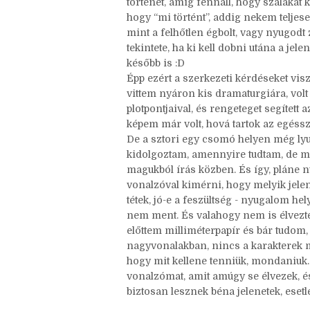
mihez igazítani a szavakat. Hogy is 
Én úgy vagyok vele, hogy amíg olyan 
jöjjön, amíg lehet, hogy nem jó helye
történet, amíg fennáll, hogy szálakat 
hogy “mi történt”, addig nekem teljes
mint a felhőtlen égbolt, vagy nyugodt
tekintete, ha ki kell dobni utána a jel
később is :D
Épp ezért a szerkezeti kérdéseket vi
vittem nyáron kis dramaturgiára, volt 
plotpontjaival, és rengeteget segített 
képem már volt, hová tartok az egéss
De a sztori egy csomó helyen még lyu
kidolgoztam, amennyire tudtam, de mo
magukból írás közben. És így, pláne nu
vonalzóval kimérni, hogy melyik jelen
tétek, jó-e a feszültség - nyugalom he
nem ment. És valahogy nem is élvezt
előttem milliméterpapír és bár tudom
nagyvonalakban, nincs a karakterek m
hogy mit kellene tenniük, mondaniuk.