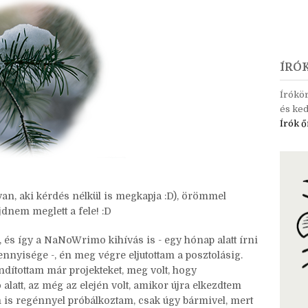
ÍRÓ
Írókö
és ked
Írók ő
van, aki kérdés nélkül is megkapja :D), örömmel
dnem meglett a fele! :D
 és így a NaNoWrimo kihívás is - egy hónap alatt írni
nnyisége -, én meg végre eljutottam a posztolásig.