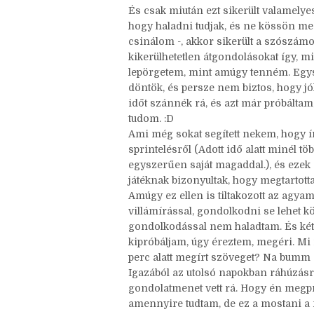
vonalzómat, amit amúgy se élvezek, és
biztosan lesznek béna jelenetek, eset
És csak miután ezt sikerült valamelye
hogy haladni tudjak, és ne kössön me
csinálom -, akkor sikerült a szószá
kikerülhetetlen átgondolásokat így, m
lepörgetem, mint amúgy tenném. Egys
döntök, és persze nem biztos, hogy jó
időt szánnék rá, és azt már próbáltam,
tudom. :D
Ami még sokat segített nekem, hogy ír
sprintelésről (Adott idő alatt minél t
egyszerűen saját magaddal.), és ezek
játéknak bizonyultak, hogy megtartott
Amúgy ez ellen is tiltakozott az agyam
villámírással, gondolkodni se lehet kö
gondolkodással nem haladtam. És kéts
kipróbáljam, úgy éreztem, megéri. Mi
perc alatt megírt szöveget? Na bumm 