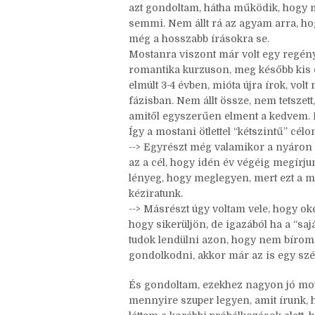
Az első “igazi” nanóm volt, mert bár 
megpróbáltam “csak úgy írni” is nanó 
írni hosszú kihagyás után. Akkor nem
azt gondoltam, hátha működik, hogy ma
semmi. Nem állt rá az agyam arra, ho
még a hosszabb írásokra se.
Mostanra viszont már volt egy regény
romantika kurzuson, meg később kis
elmúlt 3-4 évben, mióta újra írok, vol
fázisban. Nem állt össze, nem tetszett
amitől egyszerűen elment a kedvem. De
Így a mostani ötlettel “kétszintű” célo
--> Egyrészt még valamikor a nyáron 
az a cél, hogy idén év végéig megírju
lényeg, hogy meglegyen, mert ezt a mé
kéziratunk.
--> Másrészt úgy voltam vele, hogy oké
hogy sikerüljön, de igazából ha a “saj
tudok lendülni azon, hogy nem bírom 
gondolkodni, akkor már az is egy szép