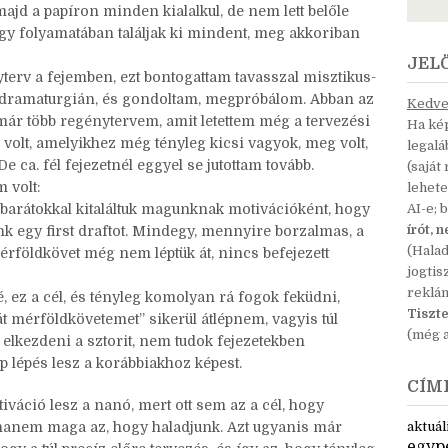
indítottam már projekteket, meg volt, hogy
alatt, az még az elején volt, amikor újra elkezdtem
 is regénnyel próbálkoztam, csak úgy bármivel, mert
jd a papíron minden kialalkul, de nem lett belőle
gy folyamatában találjak ki mindent, meg akkoriban
JEL
terv a fejemben, ezt bontogattam tavasszal misztikus-
 dramaturgián, és gondoltam, megpróbálom. Abban az
Kedves
t már több regénytervem, amit letettem még a tervezési
Ha kép
, volt, amelyikhez még tényleg kicsi vagyok, meg volt,
legal
 ca. fél fejezetnél eggyel se jutottam tovább.
(saját
m volt:
lehete
barátokkal kitaláltuk magunknak motivációként, hogy
AI-e; 
írót, 
nk egy first draftot. Mindegy, mennyire borzalmas, a
(Hala
rföldkövet még nem léptük át, nincs befejezett
jogtis
reklá
, ez a cél, és tényleg komolyan rá fogok feküdni,
Tiszte
át mérföldkövetemet” sikerül átlépnem, vagyis túl
(még a
elkezdeni a sztorit, nem tudok fejezetekben
 lépés lesz a korábbiakhoz képest.