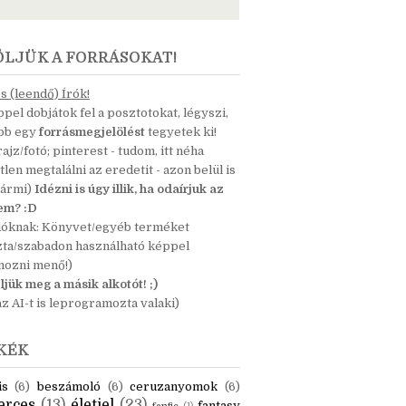
ÖLJÜK A FORRÁSOKAT!
 (leendő) Írók!
pel dobjátok fel a posztotokat, légyszi,
ább egy
forrásmegjelölést
tegyetek ki!
 rajz/fotó; pinterest - tudom, itt néha
tlen megtalálni az eredetit - azon belül is
bármi)
Idézni is úgy illik, ha odaírjuk az
nem? :D
dóknak: Könyvet/egyéb terméket
zta/szabadon használható képpel
mozni menő!)
ljük meg a másik alkotót! ;)
z AI-t is leprogramozta valaki)