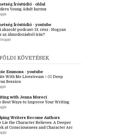
ényötlet workshop – Egyszeri élő
kalom Budapesten
apja
etség Íróstúdió - oldal
dern Young Adult kurzus
apja
hetség Íróstúdió - youtube
i akarok! podcast: 13. rész : Hogyan
z az álmodozásból írás?
ónapja
FÖLDI KÖVETÉSEK
bie Emmons - youtube
te With Me Livestream ✨✍🏼 Deep
cus Session
apja
iting with Jenna Moreci
 Best Ways to Improve Your Writing
apja