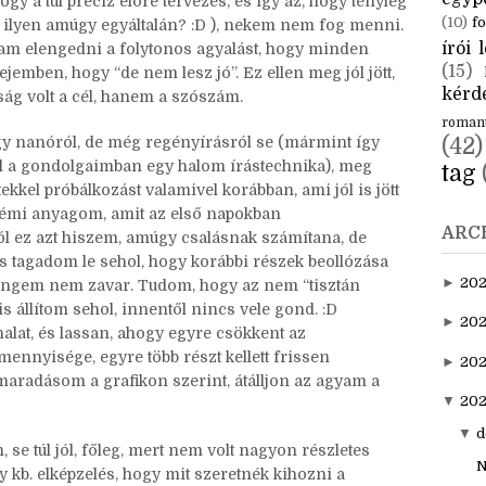
CÍM
váció lesz a nanó, mert ott sem az a cél, hogy
 hanem maga az, hogy haladjunk. Azt ugyanis már
aktuál
egyp
ogy a túl precíz előre tervezés, és így az, hogy tényleg
(10)
fo
an ilyen amúgy egyáltalán? :D ), nekem nem fog menni.
írói l
am elengedni a folytonos agyalást, hogy minden
(15)
ejemben, hogy “de nem lesz jó”. Ez ellen meg jól jött,
kérde
ság volt a cél, hanem a szószám.
roman
y nanóról, de még regényírásról se (mármint így
(42)
böl a gondolgaimban egy halom írástechnika), meg
tag
kkel próbálkozást valamivel korábban, ami jól is jött
némi anyagom, amit az első napokban
ARC
l ez azt hiszem, amúgy csalásnak számítana, de
s tagadom le sehol, hogy korábbi részek beollózása
►
20
al engem nem zavar. Tudom, hogy az nem “tisztán
állítom sehol, innentől nincs vele gond. :D
►
202
nalat, és lassan, ahogy egyre csökkent az
ennyisége, egyre több részt kellett frissen
►
20
maradásom a grafikon szerint, átálljon az agyam a
▼
202