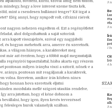
mondjam, emlékeztek a cikkre a
“történet szintjeiről”
?
dolgok nem biztosak, hogy melyik jelenet melyik után
Írá
Ket
n van feszültség, nem jó helyen nyugszik meg a
két
kell átpakolni, bővíteni, kiírni, szóval amíg nem tudom,
3 n
en mindegy, hogy a love interest szeme tiszta kék,
Be
 zöld, mint a csendesen hullámzó tenger? Kit izgat a
Lun
enetet? Elég annyi, hogy nyugodt volt, cifrázni ráérek
#ta
#b
3 n
szont nagyon nehezen engedtem el. Ezt a regényötletet
feladat, ahol dolgozhattunk a saját sztorink
Ír
az arra kapott visszajelzés, szóval egy nagyjábóli
Em
pré
zel, és hogyan mehetnék arra, amerre én szeretnék.
1 h
kas, a világom hiányos, a karaktereket meg
st már azt éreztem, hogy a többit majd megmutatják
Ci
Író
lla regényírói tapasztalattal, hiába akarta egy részem
4 h
et pontosan milyen irányba viszi a sztorit, nőnek-e a
lye, aránya, pontosan mit reagáljanak a karakterek,
em volna. Szeretem, amikor írás közben nincs
, hogy honnan hova szeretnék eljutni
SZA
inden mozdulata mellé szigorú utasítás rendelve,
 Így arra jutottam, hogy el kéne dobnom a
Ko