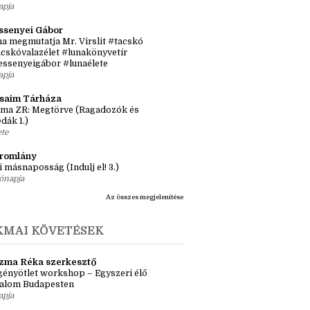
sról, inspirációról, könyvekről
tős idősík: hol és hogyan érjen össze a
 történet?
apja
ssenyei Gábor
a megmutatja Mr. Virslit #tacskó
cskóvalazélet #lunakönyvetír
essenyeigábor #lunaélete
apja
ásaim Tárháza
ma ZR: Megtörve (Ragadozók és
dák 1.)
ete
tromlány
i másnaposság (Indulj el! 3.)
ónapja
Az összes megjelenítése
KMAI KÖVETÉSEK
zma Réka szerkesztő