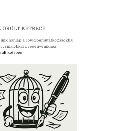
K ŐRÜLT KETRECE
rünk honlapja rövid bemutatkozásokkal
vcsinálókkal a regényeinkhez:
rült ketrece