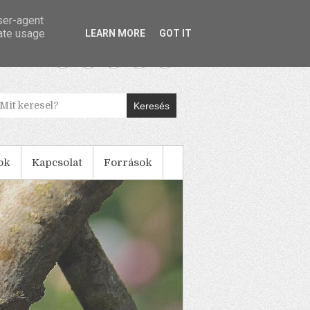
user-agent
rate usage
LEARN MORE
GOT IT
Keresés
ok
Kapcsolat
Források