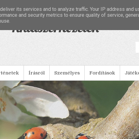
eliver its services and to analyze traffic. Your IP address and 
ormance and security metrics to ensure quality of service, gene
buse.
- Tintaszerkezetek
rténetek
Írásról
Személyes
Fordítások
Játék