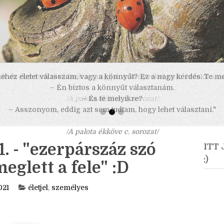
 nehéz életet válasszam, vagy a könnyűt? Ez a nagy kérdés. Te m
– Én biztos a könnyűt választanám.
– És te melyikre?
– Asszonyom, eddig azt sem tudtam, hogy lehet választani."
/A palota ékköve c. sorozat/
 - "ezerpárszáz szó
ITT
:)
glett a fele" :D
021
életjel
,
személyes