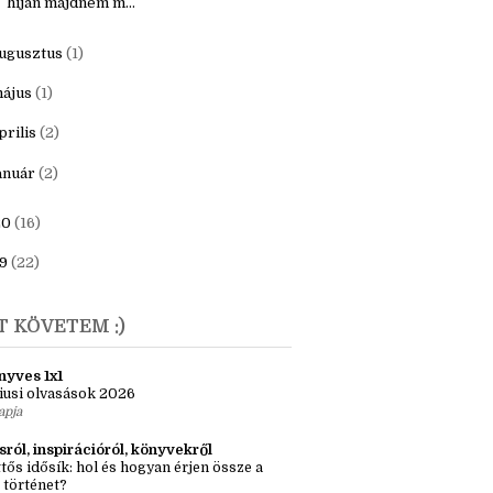
ecember
(1)
aNoWriMo 2021. - "ezerpárszáz szó
híján majdnem m...
ugusztus
(1)
ájus
(1)
prilis
(2)
anuár
(2)
20
(16)
9
(22)
T KÖVETEM :)
nyves 1x1
iusi olvasások 2026
apja