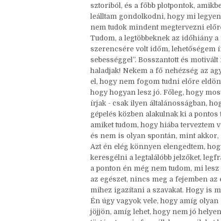
Persze, azért nem ment se túl gyorsan,
vázlatom előre, inkább csak a fő ív, e
sztoriból, és a főbb plotpontok, amik
leálltam gondolkodni, hogy mi legyen
nem tudok mindent megtervezni előr
Tudom, a legtöbbeknek az időhiány a
szerencsére volt időm, lehetőségem ír
sebességgel”. Bosszantott és motivál
haladjak! Nekem a fő nehézség az ag
el, hogy nem fogom tudni előre eldön
hogy hogyan lesz jó. Főleg, hogy mo
írjak - csak ilyen általánosságban, hog
gépelés közben alakulnak ki a pontos 
amiket tudom, hogy hiába terveztem vol
és nem is olyan spontán, mint akkor, o
Azt én elég könnyen elengedtem, hogy
keresgélni a legtalálóbb jelzőket, leg
a ponton én még nem tudom, mi lesz 
az egészet, nincs meg a fejemben az 