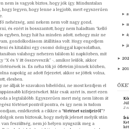
▼
d
 se túl jól, főleg, mert nem volt nagyon részletes
N
gy kb. elképzelés, hogy mit szeretnék kihozni a
ben nem is vagyok biztos, hogy jók így. Minduntalan
, hogy legyen, hogy lenne a legjobb, mert egyszerűen
►
a
e.
 fő nehézség, ami nekem nem volt nagy gond,
►
m
ni, és ezért is bosszantott, hogy nem haladtam “kellő
t is egyben, hogy hát ha minden adott, nehogy már ne
►
á
yam, gondolkodásom átállítása volt. Hogy engedjem
►
j
teni és kitalálni egy csomó dologgal kapcsolatban,
stanában valahogy nehezen találom ki napközben, mit
►
20
y “X és Y itt összeveszik” -, amikor leülök, akkor
történések is. És néha tök jó ötleteim jönnek közben,
►
201
na napokig az adott fejezetet, akkor se jöttek volna,
tt, élesben.
ŐKE
 ne álljak le szavakon bíbelődni, ne most kezdjem el
frappánsabb kifejezéseket. Már csak azért is, mert ezen
oda a legtalálóbb. Egyszerűen mert még nem látom át
Kö
Júl
egész történet pontról pontra, és így nem is tudom
2 n