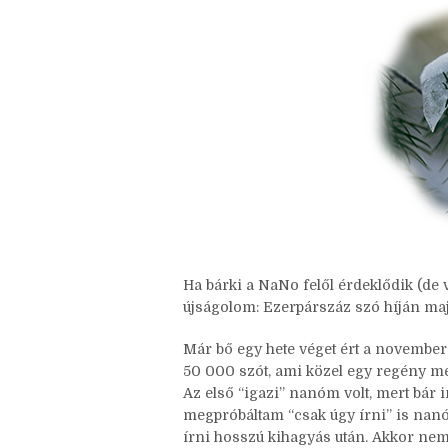
Nincsenek megjegyzések
Ha bárki a NaNo felől érdeklődik (de 
újságolom: Ezerpárszáz szó híján maj
Már bő egy hete véget ért a november,
50 000 szót, ami közel egy regény me