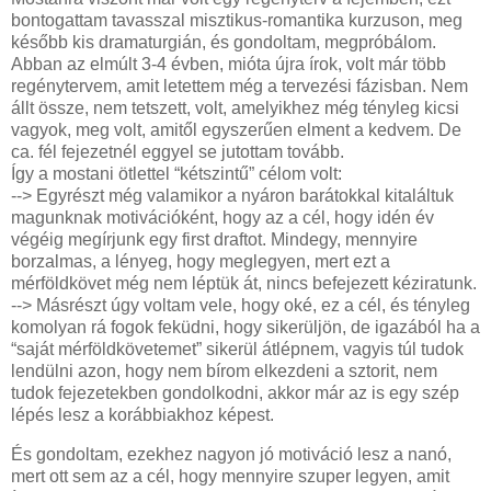
bontogattam tavasszal misztikus-romantika kurzuson, meg
később kis dramaturgián, és gondoltam, megpróbálom.
Abban az elmúlt 3-4 évben, mióta újra írok, volt már több
regénytervem, amit letettem még a tervezési fázisban. Nem
állt össze, nem tetszett, volt, amelyikhez még tényleg kicsi
vagyok, meg volt, amitől egyszerűen elment a kedvem. De
ca. fél fejezetnél eggyel se jutottam tovább.
Így a mostani ötlettel “kétszintű” célom volt:
--> Egyrészt még valamikor a nyáron barátokkal kitaláltuk
magunknak motivációként, hogy az a cél, hogy idén év
végéig megírjunk egy first draftot. Mindegy, mennyire
borzalmas, a lényeg, hogy meglegyen, mert ezt a
mérföldkövet még nem léptük át, nincs befejezett kéziratunk.
--> Másrészt úgy voltam vele, hogy oké, ez a cél, és tényleg
komolyan rá fogok feküdni, hogy sikerüljön, de igazából ha a
“saját mérföldkövetemet” sikerül átlépnem, vagyis túl tudok
lendülni azon, hogy nem bírom elkezdeni a sztorit, nem
tudok fejezetekben gondolkodni, akkor már az is egy szép
lépés lesz a korábbiakhoz képest.
És gondoltam, ezekhez nagyon jó motiváció lesz a nanó,
mert ott sem az a cél, hogy mennyire szuper legyen, amit