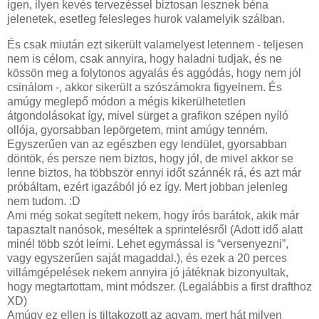
igen, ilyen kevés tervezéssel biztosan lesznek béna
jelenetek, esetleg felesleges hurok valamelyik szálban.
És csak miután ezt sikerült valamelyest letennem - teljesen
nem is célom, csak annyira, hogy haladni tudjak, és ne
kössön meg a folytonos agyalás és aggódás, hogy nem jól
csinálom -, akkor sikerült a szószámokra figyelnem. És
amúgy meglepő módon a mégis kikerülhetetlen
átgondolásokat így, mivel sürget a grafikon szépen nyíló
ollója, gyorsabban lepörgetem, mint amúgy tenném.
Egyszerűen van az egészben egy lendület, gyorsabban
döntök, és persze nem biztos, hogy jól, de mivel akkor se
lenne biztos, ha többször ennyi időt szánnék rá, és azt már
próbáltam, ezért igazából jó ez így. Mert jobban jelenleg
nem tudom. :D
Ami még sokat segített nekem, hogy írós barátok, akik már
tapasztalt nanósok, meséltek a sprintelésről (Adott idő alatt
minél több szót leírni. Lehet egymással is “versenyezni”,
vagy egyszerűen saját magaddal.), és ezek a 20 perces
villámgépelések nekem annyira jó játéknak bizonyultak,
hogy megtartottam, mint módszer. (Legalábbis a first drafthoz
XD)
Amúgy ez ellen is tiltakozott az agyam, mert hát milyen