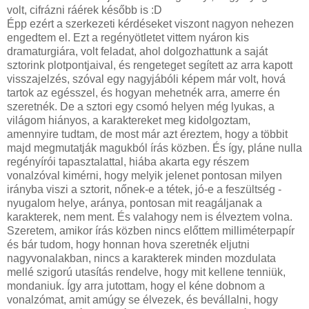
volt, cifrázni ráérek később is :D
Épp ezért a szerkezeti kérdéseket viszont nagyon nehezen
engedtem el. Ezt a regényötletet vittem nyáron kis
dramaturgiára, volt feladat, ahol dolgozhattunk a saját
sztorink plotpontjaival, és rengeteget segített az arra kapott
visszajelzés, szóval egy nagyjábóli képem már volt, hová
tartok az egésszel, és hogyan mehetnék arra, amerre én
szeretnék. De a sztori egy csomó helyen még lyukas, a
világom hiányos, a karaktereket meg kidolgoztam,
amennyire tudtam, de most már azt éreztem, hogy a többit
majd megmutatják magukból írás közben. És így, pláne nulla
regényírói tapasztalattal, hiába akarta egy részem
vonalzóval kimérni, hogy melyik jelenet pontosan milyen
irányba viszi a sztorit, nőnek-e a tétek, jó-e a feszültség -
nyugalom helye, aránya, pontosan mit reagáljanak a
karakterek, nem ment. És valahogy nem is élveztem volna.
Szeretem, amikor írás közben nincs előttem milliméterpapír
és bár tudom, hogy honnan hova szeretnék eljutni
nagyvonalakban, nincs a karakterek minden mozdulata
mellé szigorú utasítás rendelve, hogy mit kellene tenniük,
mondaniuk. Így arra jutottam, hogy el kéne dobnom a
vonalzómat, amit amúgy se élvezek, és bevállalni, hogy