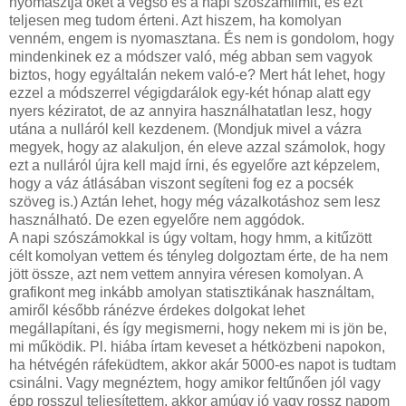
nyomasztja őket a végső és a napi szószámlimit, és ezt
teljesen meg tudom érteni. Azt hiszem, ha komolyan
venném, engem is nyomasztana. És nem is gondolom, hogy
mindenkinek ez a módszer való, még abban sem vagyok
biztos, hogy egyáltalán nekem való-e? Mert hát lehet, hogy
ezzel a módszerrel végigdarálok egy-két hónap alatt egy
nyers kéziratot, de az annyira használhatatlan lesz, hogy
utána a nulláról kell kezdenem. (Mondjuk mivel a vázra
megyek, hogy az alakuljon, én eleve azzal számolok, hogy
ezt a nulláról újra kell majd írni, és egyelőre azt képzelem,
hogy a váz átlásában viszont segíteni fog ez a pocsék
szöveg is.) Aztán lehet, hogy még vázalkotáshoz sem lesz
használható. De ezen egyelőre nem aggódok.
A napi szószámokkal is úgy voltam, hogy hmm, a kitűzött
célt komolyan vettem és tényleg dolgoztam érte, de ha nem
jött össze, azt nem vettem annyira véresen komolyan. A
grafikont meg inkább amolyan statisztikának használtam,
amiről később ránézve érdekes dolgokat lehet
megállapítani, és így megismerni, hogy nekem mi is jön be,
mi működik. Pl. hiába írtam keveset a hétközbeni napokon,
ha hétvégén ráfeküdtem, akkor akár 5000-es napot is tudtam
csinálni. Vagy megnéztem, hogy amikor feltűnően jól vagy
épp rosszul teljesítettem, akkor amúgy jó vagy rossz napom