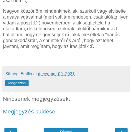
akár nem. :)
Nagyon köszönöm mindenkinek, aki szurkolt vagy elviselte
a nyavalygásaimat (mert volt ám rendesen, csak utólag ilyen
vidám a poszt :D ) novemberben, akik segítettek, ha
elakadtam, de különösen azoknak, akiktől bármikor azt
hallottam, hogy ne görcsöljek rá, akik meséltek a “nanós
gondolkodásról”, a sprintekről és arról, hogy azt lehet
javítani, amit megírtam, hogy az írás játék :D
Sümegi Emília
at
december 09, 2021
Megosztás
Nincsenek megjegyzések:
Megjegyzés küldése
‹
›
Főoldal