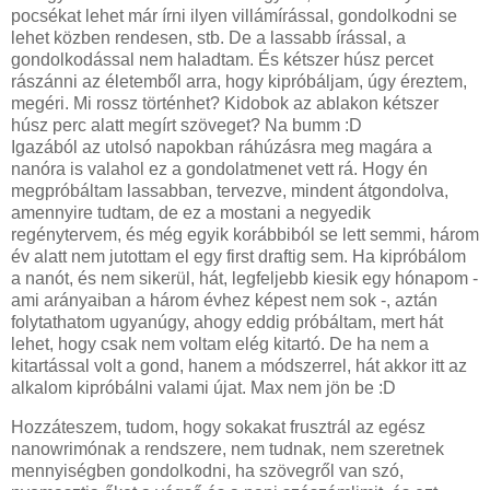
pocsékat lehet már írni ilyen villámírással, gondolkodni se
lehet közben rendesen, stb. De a lassabb írással, a
gondolkodással nem haladtam. És kétszer húsz percet
rászánni az életemből arra, hogy kipróbáljam, úgy éreztem,
megéri. Mi rossz történhet? Kidobok az ablakon kétszer
húsz perc alatt megírt szöveget? Na bumm :D
Igazából az utolsó napokban ráhúzásra meg magára a
nanóra is valahol ez a gondolatmenet vett rá. Hogy én
megpróbáltam lassabban, tervezve, mindent átgondolva,
amennyire tudtam, de ez a mostani a negyedik
regénytervem, és még egyik korábbiból se lett semmi, három
év alatt nem jutottam el egy first draftig sem. Ha kipróbálom
a nanót, és nem sikerül, hát, legfeljebb kiesik egy hónapom -
ami arányaiban a három évhez képest nem sok -, aztán
folytathatom ugyanúgy, ahogy eddig próbáltam, mert hát
lehet, hogy csak nem voltam elég kitartó. De ha nem a
kitartással volt a gond, hanem a módszerrel, hát akkor itt az
alkalom kipróbálni valami újat. Max nem jön be :D
Hozzáteszem, tudom, hogy sokakat frusztrál az egész
nanowrimónak a rendszere, nem tudnak, nem szeretnek
mennyiségben gondolkodni, ha szövegről van szó,