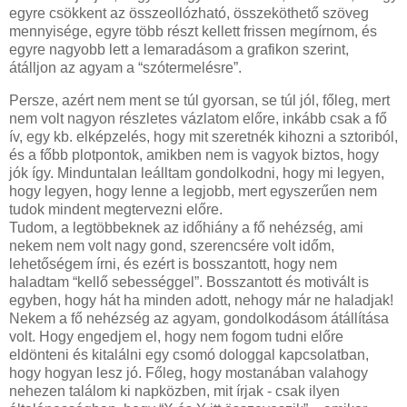
egyre csökkent az összeollózható, összeköthető szöveg
mennyisége, egyre több részt kellett frissen megírnom, és
egyre nagyobb lett a lemaradásom a grafikon szerint,
átálljon az agyam a “szótermelésre”.
Persze, azért nem ment se túl gyorsan, se túl jól, főleg, mert
nem volt nagyon részletes vázlatom előre, inkább csak a fő
ív, egy kb. elképzelés, hogy mit szeretnék kihozni a sztoriból,
és a főbb plotpontok, amikben nem is vagyok biztos, hogy
jók így. Minduntalan leálltam gondolkodni, hogy mi legyen,
hogy legyen, hogy lenne a legjobb, mert egyszerűen nem
tudok mindent megtervezni előre.
Tudom, a legtöbbeknek az időhiány a fő nehézség, ami
nekem nem volt nagy gond, szerencsére volt időm,
lehetőségem írni, és ezért is bosszantott, hogy nem
haladtam “kellő sebességgel”. Bosszantott és motivált is
egyben, hogy hát ha minden adott, nehogy már ne haladjak!
Nekem a fő nehézség az agyam, gondolkodásom átállítása
volt. Hogy engedjem el, hogy nem fogom tudni előre
eldönteni és kitalálni egy csomó dologgal kapcsolatban,
hogy hogyan lesz jó. Főleg, hogy mostanában valahogy
nehezen találom ki napközben, mit írjak - csak ilyen