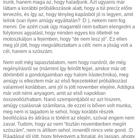
írunk, hanem maga az, hogy haladjunk. Azt ugyanis már
láttam a korábbi próbálkozások alatt, hogy a túl precíz előre
tervezés, és így az, hogy tényleg kapásból jó is legyen, amit
leírok (van ilyen amúgy egyáltalán? :D ), nekem nem fog
menni. De azért csak úgy magamtól nem tudtam elengedni a
folytonos agyalást, hogy minden egyes kis ötletnél ne
motoszkáljon a fejemben, hogy “de nem lesz jó”. Ez ellen
meg jól jött, hogy megváltoztattam a célt: nem a jóság volt a
cél, hanem a szószám.
Nem volt még tapasztalatom, nem hogy nanóról, de még
regényírásról se (mármint így felnőtt fejjel, amikor már ott
dörömböl a gondolgaimban egy halom írástechnika), meg
amúgy is elkeztem már az első fejezetekkel próbálkozást
valamivel korábban, ami jól is jött november elejére. Addigra
már volt némi anyagom, amit az első napokban
összeollózhattam. Nanó szempontjából ez azt hiszem,
amúgy csalásnak számítana, de ezzel is bőven volt munka,
meg nem is tagadom le sehol, hogy korábbi részek
beollózása és átírása is történt az elején, szóval engem nem
zavar. Tudom, hogy az nem “tisztán novemberben megírt
szószám”, nem is állítom sehol, innentől nincs vele gond. :D
Ráadásul jól jött, hogy felvegyem a fonalat, és lassan, ahogy