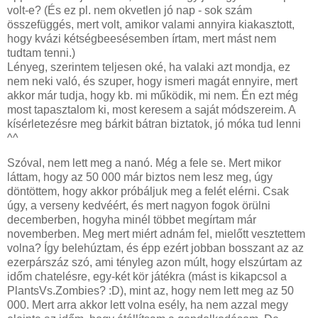
volt-e? (És ez pl. nem okvetlen jó nap - sok szám
összefüggés, mert volt, amikor valami annyira kiakasztott,
hogy kvázi kétségbeesésemben írtam, mert mást nem
tudtam tenni.)
Lényeg, szerintem teljesen oké, ha valaki azt mondja, ez
nem neki való, és szuper, hogy ismeri magát ennyire, mert
akkor már tudja, hogy kb. mi működik, mi nem. Én ezt még
most tapasztalom ki, most keresem a saját módszereim. A
kísérletezésre meg bárkit bátran biztatok, jó móka tud lenni
^^
Szóval, nem lett meg a nanó. Még a fele se. Mert mikor
láttam, hogy az 50 000 már biztos nem lesz meg, úgy
döntöttem, hogy akkor próbáljuk meg a felét elérni. Csak
úgy, a verseny kedvéért, és mert nagyon fogok örülni
decemberben, hogyha minél többet megírtam már
novemberben. Meg mert miért adnám fel, mielőtt vesztettem
volna? Így belehúztam, és épp ezért jobban bosszant az az
ezerpárszáz szó, ami tényleg azon múlt, hogy elszúrtam az
időm chatelésre, egy-két kör játékra (mást is kikapcsol a
PlantsVs.Zombies? :D), mint az, hogy nem lett meg az 50
000. Mert arra akkor lett volna esély, ha nem azzal megy