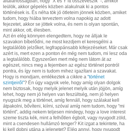
általánosságban, hogy “X és Y itt összeveszik” -, amikor
leülök, akkor gépelés közben alakulnak ki a pontos
történések is. És néha tök jó ötleteim jönnek közben, amiket
tudom, hogy hiába terveztem volna napokig az adott
fejezetet, akkor se jöttek volna, és nem is olyan spontán,
mint akkor, ott, élesben.
Azt én elég könnyen elengedtem, hogy ne álljak le
szavakon bíbelődni, ne most kezdjem el keresgélni a
legtalálóbb jelzőket, legfrappánsabb kifejezéseket. Már csak
azért is, mert ezen a ponton én még nem tudom, mi lesz oda
a legtalálóbb. Egyszerűen mert még nem látom át az
egészet, nincs meg a fejemben az egész történet pontról
pontra, és így nem is tudom mihez igazítani a szavakat.
Hogy is mondjam, emlékeztek a cikkre a
“történet
szintjeiről”
? Én úgy vagyok vele, hogy amíg olyan dolgok
nem biztosak, hogy melyik jelenet melyik után jöjjön, amíg
lehet, hogy nem jó helyen van feszültség, nem jó helyen
nyugszik meg a történet, amíg fennáll, hogy szálakat kell
átpakolni, bővíteni, kiírni, szóval amíg nem tudom, hogy “mi
történt”, addig nekem teljesen mindegy, hogy a love interest
szeme tiszta kék, mint a felhőtlen égbolt, vagy nyugodt zöld,
mint a csendesen hullámzó tenger? Kit izgat a tekintete, ha
ki kell dobni utána a jelenetet? Elég annyi, hogy nyugodt