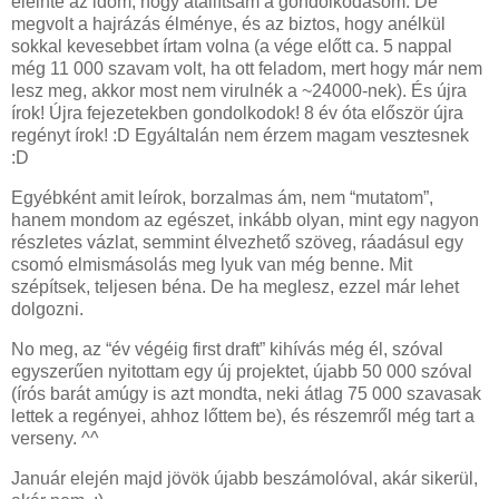
eleinte az időm, hogy átállítsam a gondolkodásom. De
megvolt a hajrázás élménye, és az biztos, hogy anélkül
sokkal kevesebbet írtam volna (a vége előtt ca. 5 nappal
még 11 000 szavam volt, ha ott feladom, mert hogy már nem
lesz meg, akkor most nem virulnék a ~24000-nek). És újra
írok! Újra fejezetekben gondolkodok! 8 év óta először újra
regényt írok! :D Egyáltalán nem érzem magam vesztesnek
:D
Egyébként amit leírok, borzalmas ám, nem “mutatom”,
hanem mondom az egészet, inkább olyan, mint egy nagyon
részletes vázlat, semmint élvezhető szöveg, ráadásul egy
csomó elmismásolás meg lyuk van még benne. Mit
szépítsek, teljesen béna. De ha meglesz, ezzel már lehet
dolgozni.
No meg, az “év végéig first draft” kihívás még él, szóval
egyszerűen nyitottam egy új projektet, újabb 50 000 szóval
(írós barát amúgy is azt mondta, neki átlag 75 000 szavasak
lettek a regényei, ahhoz lőttem be), és részemről még tart a
verseny. ^^
Január elején majd jövök újabb beszámolóval, akár sikerül,