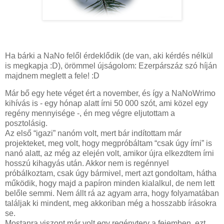
Ha bárki a NaNo felől érdeklődik (de van, aki kérdés nélkül
is megkapja :D), örömmel újságolom: Ezerpárszáz szó híján
majdnem meglett a fele! :D
Már bő egy hete véget ért a november, és így a NaNoWrimo
kihívás is - egy hónap alatt írni 50 000 szót, ami közel egy
regény mennyisége -, én meg végre eljutottam a
posztolásig.
Az első “igazi” nanóm volt, mert bár indítottam már
projekteket, meg volt, hogy megpróbáltam “csak úgy írni” is
nanó alatt, az még az elején volt, amikor újra elkezdtem írni
hosszú kihagyás után. Akkor nem is regénnyel
próbálkoztam, csak úgy bármivel, mert azt gondoltam, hátha
működik, hogy majd a papíron minden kialalkul, de nem lett
belőle semmi. Nem állt rá az agyam arra, hogy folyamatában
találjak ki mindent, meg akkoriban még a hosszabb írásokra
se.
Mostanra viszont már volt egy regényterv a fejemben, ezt