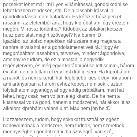
pocsékat lehet már írni ilyen villámírással, gondolkodni se
lehet közben rendesen, stb. De a lassabb írással, a
gondolkodással nem haladtam. És kétszer húsz percet
rászánni az életemből arra, hogy kipróbáljam, úgy éreztem,
megéri. Mi rossz történhet? Kidobok az ablakon kétszer
húsz perc alatt megírt szöveget? Na bumm :D
Igazából az utolsó napokban ráhúzásra meg magára a
nanóra is valahol ez a gondolatmenet vett rá. Hogy én
megpróbáltam lassabban, tervezve, mindent átgondolva,
amennyire tudtam, de ez a mostani a negyedik
regénytervem, és még egyik korábbiból se lett semmi, három
év alatt nem jutottam el egy first draftig sem. Ha kipróbálom
a nanót, és nem sikerül, hát, legfeljebb kiesik egy hónapom -
ami arányaiban a három évhez képest nem sok -, aztán
folytathatom ugyanúgy, ahogy eddig próbáltam, mert hát
lehet, hogy csak nem voltam elég kitartó. De ha nem a
kitartással volt a gond, hanem a módszerrel, hát akkor itt az
alkalom kipróbálni valami újat. Max nem jön be :D
Hozzáteszem, tudom, hogy sokakat frusztrál az egész
nanowrimónak a rendszere, nem tudnak, nem szeretnek
mennyiségben gondolkodni, ha szövegről van szó,