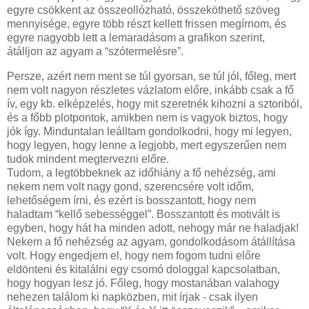
egyre csökkent az összeollózható, összeköthető szöveg
mennyisége, egyre több részt kellett frissen megírnom, és
egyre nagyobb lett a lemaradásom a grafikon szerint,
átálljon az agyam a “szótermelésre”.
Persze, azért nem ment se túl gyorsan, se túl jól, főleg, mert
nem volt nagyon részletes vázlatom előre, inkább csak a fő
ív, egy kb. elképzelés, hogy mit szeretnék kihozni a sztoriból,
és a főbb plotpontok, amikben nem is vagyok biztos, hogy
jók így. Minduntalan leálltam gondolkodni, hogy mi legyen,
hogy legyen, hogy lenne a legjobb, mert egyszerűen nem
tudok mindent megtervezni előre.
Tudom, a legtöbbeknek az időhiány a fő nehézség, ami
nekem nem volt nagy gond, szerencsére volt időm,
lehetőségem írni, és ezért is bosszantott, hogy nem
haladtam “kellő sebességgel”. Bosszantott és motivált is
egyben, hogy hát ha minden adott, nehogy már ne haladjak!
Nekem a fő nehézség az agyam, gondolkodásom átállítása
volt. Hogy engedjem el, hogy nem fogom tudni előre
eldönteni és kitalálni egy csomó dologgal kapcsolatban,
hogy hogyan lesz jó. Főleg, hogy mostanában valahogy
nehezen találom ki napközben, mit írjak - csak ilyen