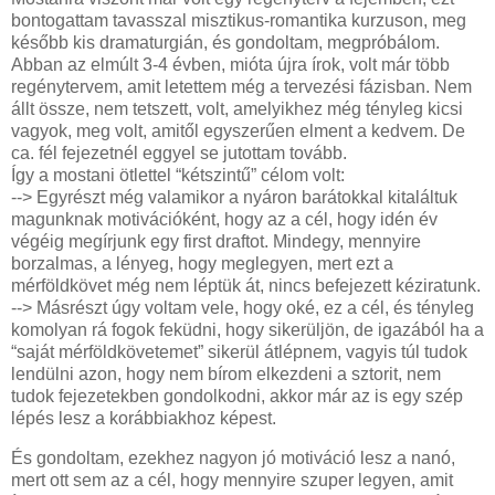
bontogattam tavasszal misztikus-romantika kurzuson, meg
később kis dramaturgián, és gondoltam, megpróbálom.
Abban az elmúlt 3-4 évben, mióta újra írok, volt már több
regénytervem, amit letettem még a tervezési fázisban. Nem
állt össze, nem tetszett, volt, amelyikhez még tényleg kicsi
vagyok, meg volt, amitől egyszerűen elment a kedvem. De
ca. fél fejezetnél eggyel se jutottam tovább.
Így a mostani ötlettel “kétszintű” célom volt:
--> Egyrészt még valamikor a nyáron barátokkal kitaláltuk
magunknak motivációként, hogy az a cél, hogy idén év
végéig megírjunk egy first draftot. Mindegy, mennyire
borzalmas, a lényeg, hogy meglegyen, mert ezt a
mérföldkövet még nem léptük át, nincs befejezett kéziratunk.
--> Másrészt úgy voltam vele, hogy oké, ez a cél, és tényleg
komolyan rá fogok feküdni, hogy sikerüljön, de igazából ha a
“saját mérföldkövetemet” sikerül átlépnem, vagyis túl tudok
lendülni azon, hogy nem bírom elkezdeni a sztorit, nem
tudok fejezetekben gondolkodni, akkor már az is egy szép
lépés lesz a korábbiakhoz képest.
És gondoltam, ezekhez nagyon jó motiváció lesz a nanó,
mert ott sem az a cél, hogy mennyire szuper legyen, amit