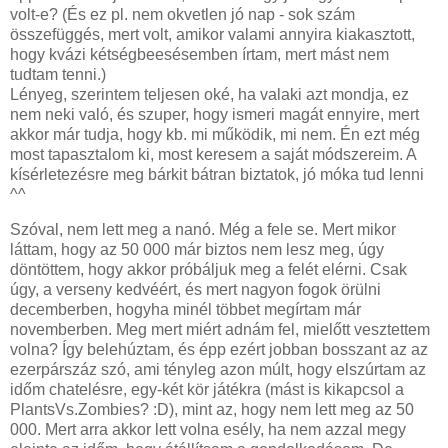
volt-e? (És ez pl. nem okvetlen jó nap - sok szám
összefüggés, mert volt, amikor valami annyira kiakasztott,
hogy kvázi kétségbeesésemben írtam, mert mást nem
tudtam tenni.)
Lényeg, szerintem teljesen oké, ha valaki azt mondja, ez
nem neki való, és szuper, hogy ismeri magát ennyire, mert
akkor már tudja, hogy kb. mi működik, mi nem. Én ezt még
most tapasztalom ki, most keresem a saját módszereim. A
kísérletezésre meg bárkit bátran biztatok, jó móka tud lenni
^^
Szóval, nem lett meg a nanó. Még a fele se. Mert mikor
láttam, hogy az 50 000 már biztos nem lesz meg, úgy
döntöttem, hogy akkor próbáljuk meg a felét elérni. Csak
úgy, a verseny kedvéért, és mert nagyon fogok örülni
decemberben, hogyha minél többet megírtam már
novemberben. Meg mert miért adnám fel, mielőtt vesztettem
volna? Így belehúztam, és épp ezért jobban bosszant az az
ezerpárszáz szó, ami tényleg azon múlt, hogy elszúrtam az
időm chatelésre, egy-két kör játékra (mást is kikapcsol a
PlantsVs.Zombies? :D), mint az, hogy nem lett meg az 50
000. Mert arra akkor lett volna esély, ha nem azzal megy