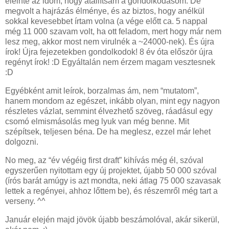
eleinte az időm, hogy átállítsam a gondolkodásom. De
megvolt a hajrázás élménye, és az biztos, hogy anélkül
sokkal kevesebbet írtam volna (a vége előtt ca. 5 nappal
még 11 000 szavam volt, ha ott feladom, mert hogy már nem
lesz meg, akkor most nem virulnék a ~24000-nek). És újra
írok! Újra fejezetekben gondolkodok! 8 év óta először újra
regényt írok! :D Egyáltalán nem érzem magam vesztesnek
:D
Egyébként amit leírok, borzalmas ám, nem “mutatom”,
hanem mondom az egészet, inkább olyan, mint egy nagyon
részletes vázlat, semmint élvezhető szöveg, ráadásul egy
csomó elmismásolás meg lyuk van még benne. Mit
szépítsek, teljesen béna. De ha meglesz, ezzel már lehet
dolgozni.
No meg, az “év végéig first draft” kihívás még él, szóval
egyszerűen nyitottam egy új projektet, újabb 50 000 szóval
(írós barát amúgy is azt mondta, neki átlag 75 000 szavasak
lettek a regényei, ahhoz lőttem be), és részemről még tart a
verseny. ^^
Január elején majd jövök újabb beszámolóval, akár sikerül,