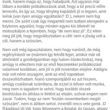
írunk, hanem maga az, hogy haladjunk. Azt ugyanis már
láttam a korábbi próbálkozások alatt, hogy a túl precíz előre
tervezés, és így az, hogy tényleg kapásból jó is legyen, amit
leírok (van ilyen amúgy egyáltalán? :D ), nekem nem fog
menni. De azért csak úgy magamtól nem tudtam elengedni a
folytonos agyalást, hogy minden egyes kis ötletnél ne
motoszkáljon a fejemben, hogy “de nem lesz jó”. Ez ellen
meg jól jött, hogy megváltoztattam a célt: nem a jóság volt a
cél, hanem a szószám.
Nem volt még tapasztalatom, nem hogy nanóról, de még
regényírásról se (mármint így felnőtt fejjel, amikor már ott
dörömböl a gondolgaimban egy halom írástechnika), meg
amúgy is elkeztem már az első fejezetekkel próbálkozást
valamivel korábban, ami jól is jött november elejére. Addigra
már volt némi anyagom, amit az első napokban
összeollózhattam. Nanó szempontjából ez azt hiszem,
amúgy csalásnak számítana, de ezzel is bőven volt munka,
meg nem is tagadom le sehol, hogy korábbi részek
beollózása és átírása is történt az elején, szóval engem nem
zavar. Tudom, hogy az nem “tisztán novemberben megírt
szószám”, nem is állítom sehol, innentől nincs vele gond. :D
Ráadásul jól jött, hogy felvegyem a fonalat, és lassan, ahogy