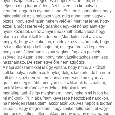
nyomasztja őket a végső és a napi szószámlimit, és ezt
teljesen meg tudom érteni. Azt hiszem, ha komolyan
venném, engem is nyomasztana. És nem is gondolom, hogy
mindenkinek ez a módszer való, még abban sem vagyok
biztos, hogy egyáltalán nekem való-e? Mert hát lehet, hogy
ezzel a módszerrel végigdarálok egy-két hónap alatt egy
nyers kéziratot, de az annyira használhatatlan lesz, hogy
utána a nulláról kell kezdenem. (Mondjuk mivel a vázra
megyek, hogy az alakuljon, én eleve azzal számolok, hogy
ezt a nulláról újra kell majd írni, és egyelőre azt képzelem,
hogy a váz átlásában viszont segíteni fog ez a pocsék
szöveg is.) Aztán lehet, hogy még vázalkotáshoz sem lesz
használható. De ezen egyelőre nem aggódok.
A napi szószámokkal is úgy voltam, hogy hmm, a kitűzött
célt komolyan vettem és tényleg dolgoztam érte, de ha nem
jött össze, azt nem vettem annyira véresen komolyan. A
grafikont meg inkább amolyan statisztikának használtam,
amiről később ránézve érdekes dolgokat lehet
megállapítani, és így megismerni, hogy nekem mi is jön be,
mi működik. Pl. hiába írtam keveset a hétközbeni napokon,
ha hétvégén ráfeküdtem, akkor akár 5000-es napot is tudtam
csinálni. Vagy megnéztem, hogy amikor feltűnően jól vagy
épp rosszul teljesítettem, akkor amúgy jó vagy rossz napom