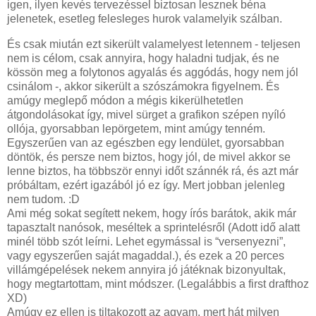
igen, ilyen kevés tervezéssel biztosan lesznek béna
jelenetek, esetleg felesleges hurok valamelyik szálban.
És csak miután ezt sikerült valamelyest letennem - teljesen
nem is célom, csak annyira, hogy haladni tudjak, és ne
kössön meg a folytonos agyalás és aggódás, hogy nem jól
csinálom -, akkor sikerült a szószámokra figyelnem. És
amúgy meglepő módon a mégis kikerülhetetlen
átgondolásokat így, mivel sürget a grafikon szépen nyíló
ollója, gyorsabban lepörgetem, mint amúgy tenném.
Egyszerűen van az egészben egy lendület, gyorsabban
döntök, és persze nem biztos, hogy jól, de mivel akkor se
lenne biztos, ha többször ennyi időt szánnék rá, és azt már
próbáltam, ezért igazából jó ez így. Mert jobban jelenleg
nem tudom. :D
Ami még sokat segített nekem, hogy írós barátok, akik már
tapasztalt nanósok, meséltek a sprintelésről (Adott idő alatt
minél több szót leírni. Lehet egymással is “versenyezni”,
vagy egyszerűen saját magaddal.), és ezek a 20 perces
villámgépelések nekem annyira jó játéknak bizonyultak,
hogy megtartottam, mint módszer. (Legalábbis a first drafthoz
XD)
Amúgy ez ellen is tiltakozott az agyam, mert hát milyen