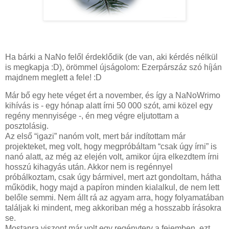
Ha bárki a NaNo felől érdeklődik (de van, aki kérdés nélkül
is megkapja :D), örömmel újságolom: Ezerpárszáz szó híján
majdnem meglett a fele! :D
Már bő egy hete véget ért a november, és így a NaNoWrimo
kihívás is - egy hónap alatt írni 50 000 szót, ami közel egy
regény mennyisége -, én meg végre eljutottam a
posztolásig.
Az első “igazi” nanóm volt, mert bár indítottam már
projekteket, meg volt, hogy megpróbáltam “csak úgy írni” is
nanó alatt, az még az elején volt, amikor újra elkezdtem írni
hosszú kihagyás után. Akkor nem is regénnyel
próbálkoztam, csak úgy bármivel, mert azt gondoltam, hátha
működik, hogy majd a papíron minden kialalkul, de nem lett
belőle semmi. Nem állt rá az agyam arra, hogy folyamatában
találjak ki mindent, meg akkoriban még a hosszabb írásokra
se.
Mostanra viszont már volt egy regényterv a fejemben, ezt