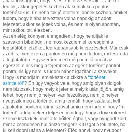
általánosságban, hogy “X és Y itt összeveszik” -, amikor
leülök, akkor gépelés közben alakulnak ki a pontos
történések is. És néha tök jó ötleteim jönnek közben, amiket
tudom, hogy hiába terveztem volna napokig az adott
fejezetet, akkor se jöttek volna, és nem is olyan spontán,
mint akkor, ott, élesben.
Azt én elég könnyen elengedtem, hogy ne álljak le
szavakon bíbelődni, ne most kezdjem el keresgélni a
legtalálóbb jelzőket, legfrappánsabb kifejezéseket. Már csak
azért is, mert ezen a ponton én még nem tudom, mi lesz oda
a legtalálóbb. Egyszerűen mert még nem látom át az
egészet, nincs meg a fejemben az egész történet pontról
pontra, és így nem is tudom mihez igazítani a szavakat.
Hogy is mondjam, emlékeztek a cikkre a
“történet
szintjeiről”
? Én úgy vagyok vele, hogy amíg olyan dolgok
nem biztosak, hogy melyik jelenet melyik után jöjjön, amíg
lehet, hogy nem jó helyen van feszültség, nem jó helyen
nyugszik meg a történet, amíg fennáll, hogy szálakat kell
átpakolni, bővíteni, kiírni, szóval amíg nem tudom, hogy “mi
történt”, addig nekem teljesen mindegy, hogy a love interest
szeme tiszta kék, mint a felhőtlen égbolt, vagy nyugodt zöld,
mint a csendesen hullámzó tenger? Kit izgat a tekintete, ha
ki kell dobni utána a jelenetet? Elég annyi, hogy nyugodt