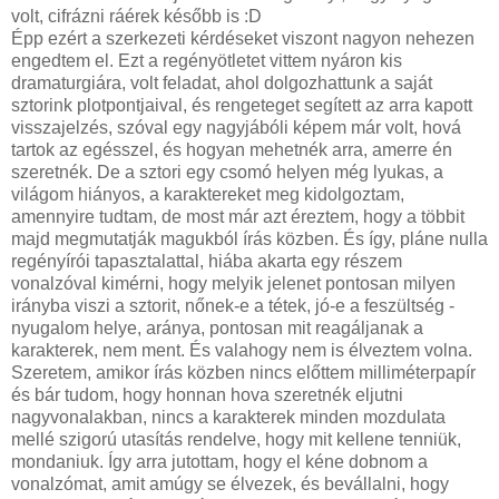
volt, cifrázni ráérek később is :D
Épp ezért a szerkezeti kérdéseket viszont nagyon nehezen
engedtem el. Ezt a regényötletet vittem nyáron kis
dramaturgiára, volt feladat, ahol dolgozhattunk a saját
sztorink plotpontjaival, és rengeteget segített az arra kapott
visszajelzés, szóval egy nagyjábóli képem már volt, hová
tartok az egésszel, és hogyan mehetnék arra, amerre én
szeretnék. De a sztori egy csomó helyen még lyukas, a
világom hiányos, a karaktereket meg kidolgoztam,
amennyire tudtam, de most már azt éreztem, hogy a többit
majd megmutatják magukból írás közben. És így, pláne nulla
regényírói tapasztalattal, hiába akarta egy részem
vonalzóval kimérni, hogy melyik jelenet pontosan milyen
irányba viszi a sztorit, nőnek-e a tétek, jó-e a feszültség -
nyugalom helye, aránya, pontosan mit reagáljanak a
karakterek, nem ment. És valahogy nem is élveztem volna.
Szeretem, amikor írás közben nincs előttem milliméterpapír
és bár tudom, hogy honnan hova szeretnék eljutni
nagyvonalakban, nincs a karakterek minden mozdulata
mellé szigorú utasítás rendelve, hogy mit kellene tenniük,
mondaniuk. Így arra jutottam, hogy el kéne dobnom a
vonalzómat, amit amúgy se élvezek, és bevállalni, hogy