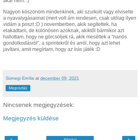
akár nem. :)
Nagyon köszönöm mindenkinek, aki szurkolt vagy elviselte
a nyavalygásaimat (mert volt ám rendesen, csak utólag ilyen
vidám a poszt :D ) novemberben, akik segítettek, ha
elakadtam, de különösen azoknak, akiktől bármikor azt
hallottam, hogy ne görcsöljek rá, akik meséltek a “nanós
gondolkodásról”, a sprintekről és arról, hogy azt lehet
javítani, amit megírtam, hogy az írás játék :D
Sümegi Emília
at
december 09, 2021
Megosztás
Nincsenek megjegyzések:
Megjegyzés küldése
‹
›
Főoldal