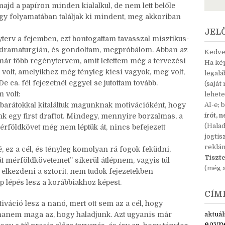
indítottam már projekteket, meg volt, hogy
alatt, az még az elején volt, amikor újra elkezdtem
 is regénnyel próbálkoztam, csak úgy bármivel, mert
jd a papíron minden kialalkul, de nem lett belőle
gy folyamatában találjak ki mindent, meg akkoriban
JEL
terv a fejemben, ezt bontogattam tavasszal misztikus-
 dramaturgián, és gondoltam, megpróbálom. Abban az
Kedves
t már több regénytervem, amit letettem még a tervezési
Ha kép
, volt, amelyikhez még tényleg kicsi vagyok, meg volt,
legal
 ca. fél fejezetnél eggyel se jutottam tovább.
(saját
m volt:
lehete
barátokkal kitaláltuk magunknak motivációként, hogy
AI-e; 
írót, 
nk egy first draftot. Mindegy, mennyire borzalmas, a
(Hala
rföldkövet még nem léptük át, nincs befejezett
jogtis
reklá
, ez a cél, és tényleg komolyan rá fogok feküdni,
Tiszte
át mérföldkövetemet” sikerül átlépnem, vagyis túl
(még a
elkezdeni a sztorit, nem tudok fejezetekben
 lépés lesz a korábbiakhoz képest.