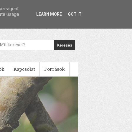
user-agent
rate usage
LEARN MORE
GOT IT
Keresés
ok
Kapcsolat
Források