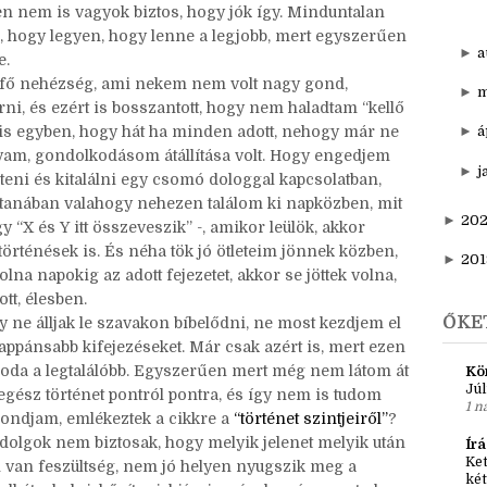
▼
d
 se túl jól, főleg, mert nem volt nagyon részletes
N
gy kb. elképzelés, hogy mit szeretnék kihozni a
ben nem is vagyok biztos, hogy jók így. Minduntalan
, hogy legyen, hogy lenne a legjobb, mert egyszerűen
►
a
e.
 fő nehézség, ami nekem nem volt nagy gond,
►
m
ni, és ezért is bosszantott, hogy nem haladtam “kellő
t is egyben, hogy hát ha minden adott, nehogy már ne
►
á
yam, gondolkodásom átállítása volt. Hogy engedjem
►
j
teni és kitalálni egy csomó dologgal kapcsolatban,
stanában valahogy nehezen találom ki napközben, mit
►
20
y “X és Y itt összeveszik” -, amikor leülök, akkor
történések is. És néha tök jó ötleteim jönnek közben,
►
201
na napokig az adott fejezetet, akkor se jöttek volna,
tt, élesben.
ŐKE
 ne álljak le szavakon bíbelődni, ne most kezdjem el
frappánsabb kifejezéseket. Már csak azért is, mert ezen
oda a legtalálóbb. Egyszerűen mert még nem látom át
Kö
Júl
egész történet pontról pontra, és így nem is tudom
1 n