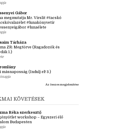
sról, inspirációról, könyvekről
tős idősík: hol és hogyan érjen össze a
 történet?
apja
ssenyei Gábor
a megmutatja Mr. Virslit #tacskó
cskóvalazélet #lunakönyvetír
essenyeigábor #lunaélete
apja
ásaim Tárháza
ma ZR: Megtörve (Ragadozók és
dák 1.)
ete
tromlány
i másnaposság (Indulj el! 3.)
ónapja
Az összes megjelenítése
KMAI KÖVETÉSEK
zma Réka szerkesztő