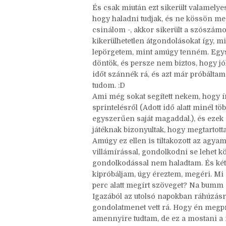
vonalzómat, amit amúgy se élvezek, és
biztosan lesznek béna jelenetek, eset
És csak miután ezt sikerült valamelye
hogy haladni tudjak, és ne kössön me
csinálom -, akkor sikerült a szószá
kikerülhetetlen átgondolásokat így, m
lepörgetem, mint amúgy tenném. Egys
döntök, és persze nem biztos, hogy jó
időt szánnék rá, és azt már próbáltam,
tudom. :D
Ami még sokat segített nekem, hogy ír
sprintelésről (Adott idő alatt minél t
egyszerűen saját magaddal.), és ezek
játéknak bizonyultak, hogy megtartott
Amúgy ez ellen is tiltakozott az agyam
villámírással, gondolkodni se lehet kö
gondolkodással nem haladtam. És kéts
kipróbáljam, úgy éreztem, megéri. Mi
perc alatt megírt szöveget? Na bumm 