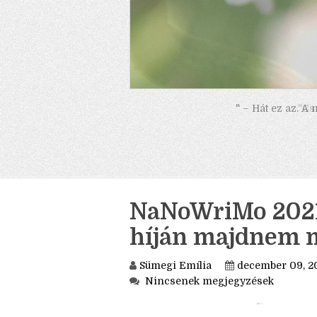
" – Hát ez az. A
NaNoWriMo 2021.
híján majdnem me
Sümegi Emília
december 09, 2