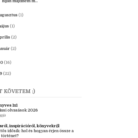
ecember
(1)
aNoWriMo 2021. - "ezerpárszáz szó
híján majdnem m...
ugusztus
(1)
ájus
(1)
prilis
(2)
anuár
(2)
20
(16)
9
(22)
T KÖVETEM :)
nyves 1x1
iusi olvasások 2026
apja