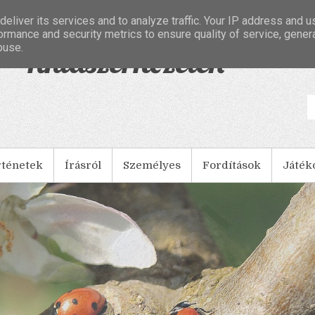
eliver its services and to analyze traffic. Your IP address and 
ormance and security metrics to ensure quality of service, gene
buse.
- Tintaszerkezetek
rténetek
Írásról
Személyes
Fordítások
Játék