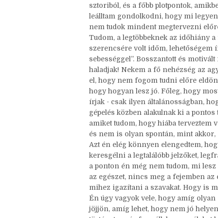
Persze, azért nem ment se túl gyorsan,
vázlatom előre, inkább csak a fő ív, e
sztoriból, és a főbb plotpontok, amik
leálltam gondolkodni, hogy mi legyen
nem tudok mindent megtervezni előr
Tudom, a legtöbbeknek az időhiány a
szerencsére volt időm, lehetőségem ír
sebességgel”. Bosszantott és motivál
haladjak! Nekem a fő nehézség az ag
el, hogy nem fogom tudni előre eldön
hogy hogyan lesz jó. Főleg, hogy mo
írjak - csak ilyen általánosságban, hog
gépelés közben alakulnak ki a pontos 
amiket tudom, hogy hiába terveztem vol
és nem is olyan spontán, mint akkor, o
Azt én elég könnyen elengedtem, hogy
keresgélni a legtalálóbb jelzőket, leg
a ponton én még nem tudom, mi lesz 
az egészet, nincs meg a fejemben az 