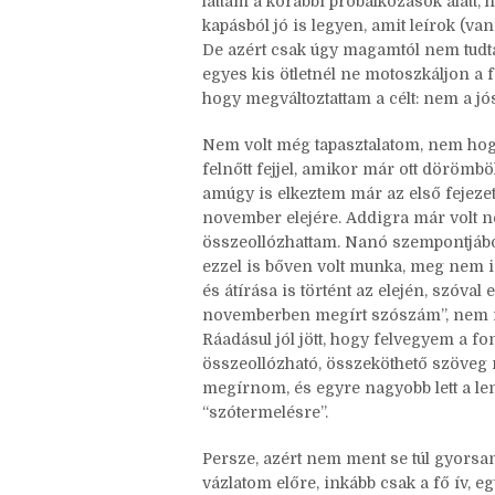
És gondoltam, ezekhez nagyon jó moti
mennyire szuper legyen, amit írunk,
láttam a korábbi próbálkozások alatt, h
kapásból jó is legyen, amit leírok (v
De azért csak úgy magamtól nem tudt
egyes kis ötletnél ne motoszkáljon a f
hogy megváltoztattam a célt: nem a jó
Nem volt még tapasztalatom, nem hog
felnőtt fejjel, amikor már ott döröm
amúgy is elkeztem már az első fejezete
november elejére. Addigra már volt 
összeollózhattam. Nanó szempontjábó
ezzel is bőven volt munka, meg nem i
és átírása is történt az elején, szóv
novemberben megírt szószám”, nem is 
Ráadásul jól jött, hogy felvegyem a fo
összeollózható, összeköthető szöveg m
megírnom, és egyre nagyobb lett a le
“szótermelésre”.