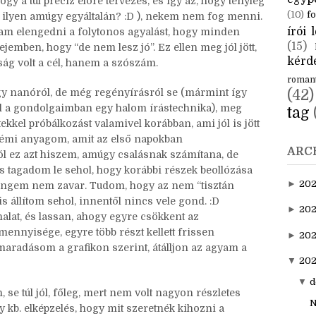
CÍM
váció lesz a nanó, mert ott sem az a cél, hogy
 hanem maga az, hogy haladjunk. Azt ugyanis már
aktuál
egyp
ogy a túl precíz előre tervezés, és így az, hogy tényleg
(10)
fo
an ilyen amúgy egyáltalán? :D ), nekem nem fog menni.
írói l
am elengedni a folytonos agyalást, hogy minden
(15)
ejemben, hogy “de nem lesz jó”. Ez ellen meg jól jött,
kérde
ság volt a cél, hanem a szószám.
roman
y nanóról, de még regényírásról se (mármint így
(42)
böl a gondolgaimban egy halom írástechnika), meg
tag
kkel próbálkozást valamivel korábban, ami jól is jött
némi anyagom, amit az első napokban
ARC
l ez azt hiszem, amúgy csalásnak számítana, de
s tagadom le sehol, hogy korábbi részek beollózása
►
20
al engem nem zavar. Tudom, hogy az nem “tisztán
állítom sehol, innentől nincs vele gond. :D
►
202
nalat, és lassan, ahogy egyre csökkent az
ennyisége, egyre több részt kellett frissen
►
20
maradásom a grafikon szerint, átálljon az agyam a
▼
202