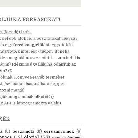
ÖLJÜK A FORRÁSOKAT!
 (leendő) Írók!
pel dobjátok fel a posztotokat, légyszi,
ább egy
forrásmegjelölést
tegyetek ki!
 rajz/fotó; pinterest - tudom, itt néha
tlen megtalálni az eredetit - azon belül is
bármi)
Idézni is úgy illik, ha odaírjuk az
nem? :D
dóknak: Könyvet/egyéb terméket
zta/szabadon használható képpel
mozni menő!)
ljük meg a másik alkotót! ;)
z AI-t is leprogramozta valaki)