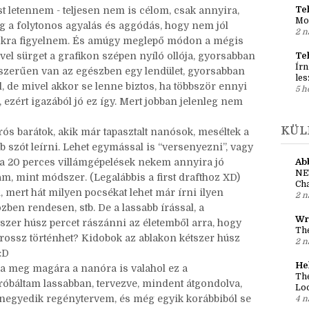
Reg
 bevállalni, hogy igen, ilyen kevés tervezéssel
al
leg felesleges hurok valamelyik szálban.
1 n
Teh
st letennem - teljesen nem is célom, csak annyira,
Mo
g a folytonos agyalás és aggódás, hogy nem jól
2 n
mokra figyelnem. És amúgy meglepő módon a mégis
ivel sürget a grafikon szépen nyíló ollója, gyorsabban
Te
Írn
zerűen van az egészben egy lendület, gyorsabban
les
l, de mivel akkor se lenne biztos, ha többször ennyi
5 h
 ezért igazából jó ez így. Mert jobban jelenleg nem
KÜL
ós barátok, akik már tapasztalt nanósok, meséltek a
öbb szót leírni. Lehet egymással is “versenyezni”, vagy
 a 20 perces villámgépelések nekem annyira jó
Ab
NE
am, mint módszer. (Legalábbis a first drafthoz XD)
Cha
, mert hát milyen pocsékat lehet már írni ilyen
2 n
zben rendesen, stb. De a lassabb írással, a
Wr
zer húsz percet rászánni az életemből arra, hogy
The
 rossz történhet? Kidobok az ablakon kétszer húsz
2 n
:D