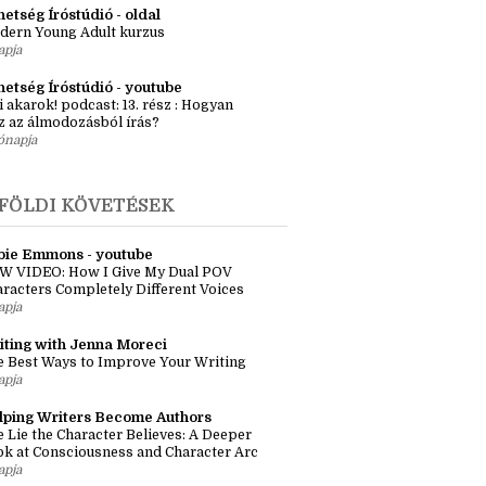
ényötlet workshop – Egyszeri élő
kalom Budapesten
apja
etség Íróstúdió - oldal
dern Young Adult kurzus
apja
hetség Íróstúdió - youtube
i akarok! podcast: 13. rész : Hogyan
z az álmodozásból írás?
ónapja
FÖLDI KÖVETÉSEK
bie Emmons - youtube
W VIDEO: How I Give My Dual POV
racters Completely Different Voices
apja
iting with Jenna Moreci
 Best Ways to Improve Your Writing
apja