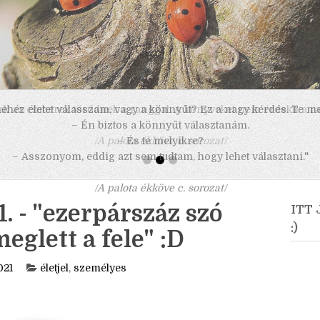
 nehéz életet válasszam, vagy a könnyűt? Ez a nagy kérdés. Te m
– Én biztos a könnyűt választanám.
– És te melyikre?
– Asszonyom, eddig azt sem tudtam, hogy lehet választani."
/A palota ékköve c. sorozat/
 - "ezerpárszáz szó
ITT
:)
glett a fele" :D
021
életjel
,
személyes