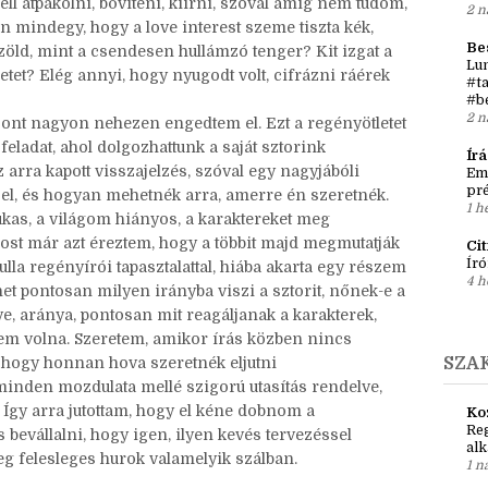
mondjam, emlékeztek a cikkre a
“történet szintjeiről”
?
dolgok nem biztosak, hogy melyik jelenet melyik után
Írá
Ket
n van feszültség, nem jó helyen nyugszik meg a
két
kell átpakolni, bővíteni, kiírni, szóval amíg nem tudom,
2 n
en mindegy, hogy a love interest szeme tiszta kék,
Be
 zöld, mint a csendesen hullámzó tenger? Kit izgat a
Lun
enetet? Elég annyi, hogy nyugodt volt, cifrázni ráérek
#ta
#b
2 n
szont nagyon nehezen engedtem el. Ezt a regényötletet
feladat, ahol dolgozhattunk a saját sztorink
Ír
az arra kapott visszajelzés, szóval egy nagyjábóli
Em
pré
zel, és hogyan mehetnék arra, amerre én szeretnék.
1 h
kas, a világom hiányos, a karaktereket meg
st már azt éreztem, hogy a többit majd megmutatják
Ci
Író
lla regényírói tapasztalattal, hiába akarta egy részem
4 h
et pontosan milyen irányba viszi a sztorit, nőnek-e a
lye, aránya, pontosan mit reagáljanak a karakterek,
em volna. Szeretem, amikor írás közben nincs
, hogy honnan hova szeretnék eljutni
SZA
inden mozdulata mellé szigorú utasítás rendelve,
 Így arra jutottam, hogy el kéne dobnom a
Ko