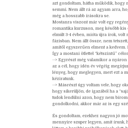
Az első “igazi” nanóm volt, mert bár 
megpróbáltam “csak úgy írni” is nanó 
írni hosszú kihagyás után. Akkor nem
azt gondoltam, hátha működik, hogy ma
semmi. Nem állt rá az agyam arra, ho
még a hosszabb írásokra se.
Mostanra viszont már volt egy regény
romantika kurzuson, meg később kis
elmúlt 3-4 évben, mióta újra írok, vol
fázisban. Nem állt össze, nem tetszett
amitől egyszerűen elment a kedvem. De
Így a mostani ötlettel “kétszintű” célo
--> Egyrészt még valamikor a nyáron 
az a cél, hogy idén év végéig megírju
lényeg, hogy meglegyen, mert ezt a mé
kéziratunk.
--> Másrészt úgy voltam vele, hogy oké
hogy sikerüljön, de igazából ha a “saj
tudok lendülni azon, hogy nem bírom 
gondolkodni, akkor már az is egy szép