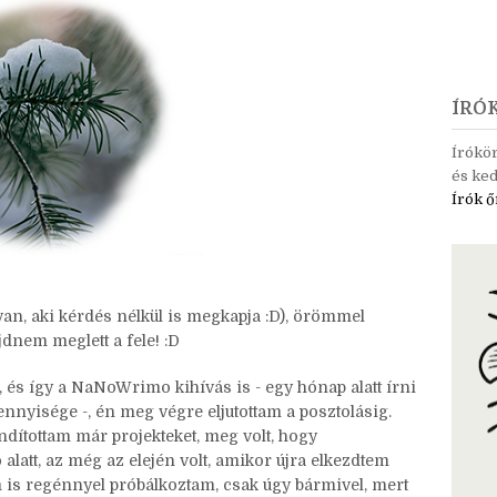
ÍRÓ
Írókö
és ked
Írók ő
van, aki kérdés nélkül is megkapja :D), örömmel
dnem meglett a fele! :D
 és így a NaNoWrimo kihívás is - egy hónap alatt írni
nnyisége -, én meg végre eljutottam a posztolásig.