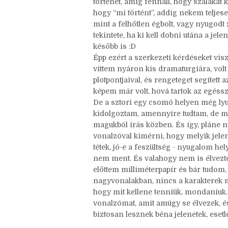
mihez igazítani a szavakat. Hogy is 
Én úgy vagyok vele, hogy amíg olyan 
jöjjön, amíg lehet, hogy nem jó helye
történet, amíg fennáll, hogy szálakat 
hogy “mi történt”, addig nekem teljes
mint a felhőtlen égbolt, vagy nyugodt
tekintete, ha ki kell dobni utána a jel
később is :D
Épp ezért a szerkezeti kérdéseket vi
vittem nyáron kis dramaturgiára, volt 
plotpontjaival, és rengeteget segített 
képem már volt, hová tartok az egéss
De a sztori egy csomó helyen még lyu
kidolgoztam, amennyire tudtam, de mo
magukból írás közben. És így, pláne nu
vonalzóval kimérni, hogy melyik jelen
tétek, jó-e a feszültség - nyugalom he
nem ment. És valahogy nem is élvezt
előttem milliméterpapír és bár tudom
nagyvonalakban, nincs a karakterek m
hogy mit kellene tenniük, mondaniuk.