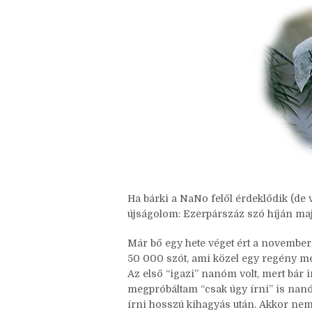
Nincsenek megjegyzések
Ha bárki a NaNo felől érdeklődik (de 
újságolom: Ezerpárszáz szó híján maj
Már bő egy hete véget ért a november,
50 000 szót, ami közel egy regény me