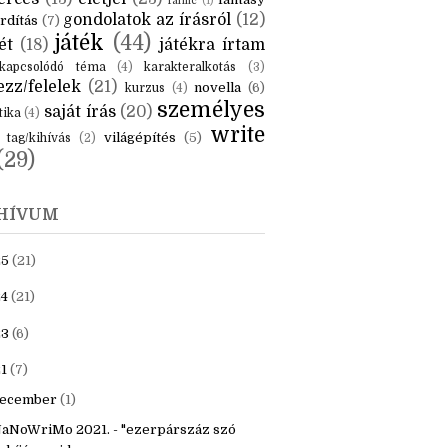
KÉK
is
(6)
beszámoló
(6)
ceruzanyomok
(6)
erces
(13)
életjel
(23)
fantasy
fanfic
(1)
gondolatok az írásról
(12)
rdítás
(7)
játék
(44)
ét
(18)
játékra írtam
kapcsolódó téma
(4)
karakteralkotás
(3)
zz/felelek
(21)
novella
(6)
kurzus
(4)
személyes
saját írás
(20)
tika
(4)
write
világépítés
(5)
tag/kihívás
(2)
(29)
HÍVUM
25
(21)
4
(21)
23
(6)
1
(7)