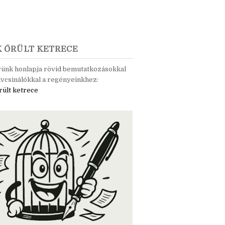
K ŐRÜLT KETRECE
rünk honlapja rövid bemutatkozásokkal
vcsinálókkal a regényeinkhez:
rült ketrece